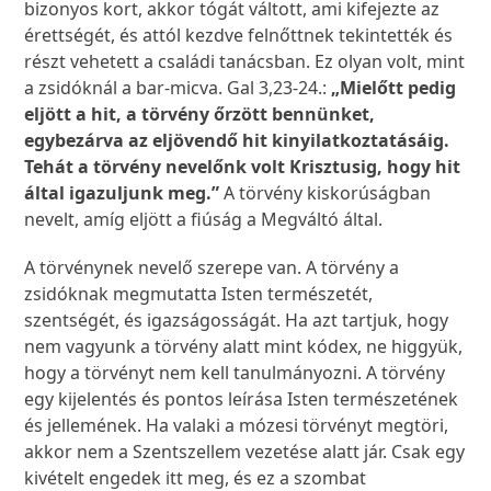
bizonyos kort, akkor tógát váltott, ami kifejezte az
érettségét, és attól kezdve felnőttnek tekintették és
részt vehetett a családi tanácsban. Ez olyan volt, mint
a zsidóknál a bar-micva. Gal 3,23-24.:
„Mielőtt pedig
eljött a hit, a törvény őrzött bennünket,
egybezárva az eljövendő hit kinyilatkoztatásáig.
Tehát a törvény nevelőnk volt Krisztusig, hogy hit
által igazuljunk meg.”
A törvény kiskorúságban
nevelt, amíg eljött a fiúság a Megváltó által.
A törvénynek nevelő szerepe van. A törvény a
zsidóknak megmutatta Isten természetét,
szentségét, és igazságosságát. Ha azt tartjuk, hogy
nem vagyunk a törvény alatt mint kódex, ne higgyük,
hogy a törvényt nem kell tanulmányozni. A törvény
egy kijelentés és pontos leírása Isten természetének
és jellemének. Ha valaki a mózesi törvényt megtöri,
akkor nem a Szentszellem vezetése alatt jár. Csak egy
kivételt engedek itt meg, és ez a szombat