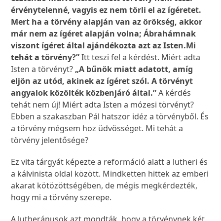
érvénytelenné, vagyis ez nem törli el az ígéretet.
Mert ha a törvény alapján van az örökség, akkor
már nem az ígéret alapján volna; Ábrahámnak
viszont ígéret által ajándékozta azt az Isten.
Mi
tehát a törvény?”
Itt teszi fel a kérdést. Miért adta
Isten a törvényt?
„A bűnök miatt adatott, amíg
eljön az utód, akinek az ígéret szól. A törvényt
angyalok közölték közbenjáró által.”
A kérdés
tehát nem új! Miért adta Isten a mózesi törvényt?
Ebben a szakaszban Pál hatszor idéz a törvényből. És
a törvény mégsem hoz üdvösséget. Mi tehát a
törvény jelentősége?
Ez vita tárgyát képezte a reformáció alatt a lutheri és
a kálvinista oldal között. Mindketten hittek az emberi
akarat kötözöttségében, de mégis megkérdezték,
hogy mi a törvény szerepe.
A lutheránusok azt mondták, hogy a törvénynek két