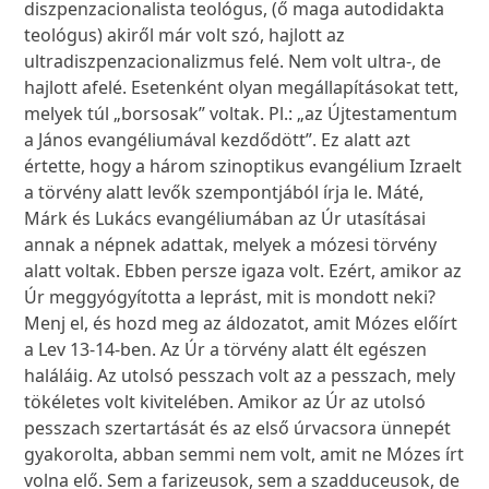
diszpenzacionalista teológus, (ő maga autodidakta
teológus) akiről már volt szó, hajlott az
ultradiszpenzacionalizmus felé. Nem volt ultra-, de
hajlott afelé. Esetenként olyan megállapításokat tett,
melyek túl „borsosak” voltak. Pl.: „az Újtestamentum
a János evangéliumával kezdődött”. Ez alatt azt
értette, hogy a három szinoptikus evangélium Izraelt
a törvény alatt levők szempontjából írja le. Máté,
Márk és Lukács evangéliumában az Úr utasításai
annak a népnek adattak, melyek a mózesi törvény
alatt voltak. Ebben persze igaza volt. Ezért, amikor az
Úr meggyógyította a leprást, mit is mondott neki?
Menj el, és hozd meg az áldozatot, amit Mózes előírt
a Lev 13-14-ben. Az Úr a törvény alatt élt egészen
haláláig. Az utolsó pesszach volt az a pesszach, mely
tökéletes volt kivitelében. Amikor az Úr az utolsó
pesszach szertartását és az első úrvacsora ünnepét
gyakorolta, abban semmi nem volt, amit ne Mózes írt
volna elő. Sem a farizeusok, sem a szadduceusok, de