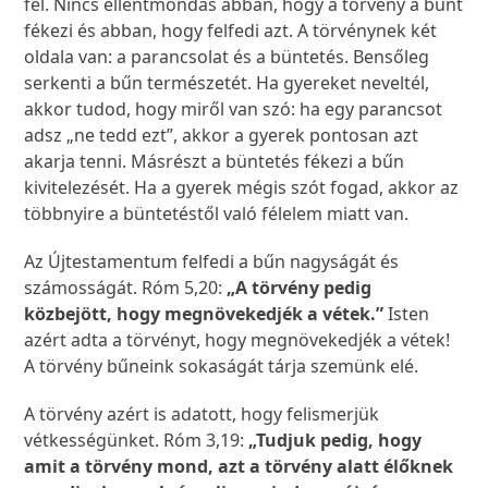
fel. Nincs ellentmondás abban, hogy a törvény a bűnt
fékezi és abban, hogy felfedi azt. A törvénynek két
oldala van: a parancsolat és a büntetés. Bensőleg
serkenti a bűn természetét. Ha gyereket neveltél,
akkor tudod, hogy miről van szó: ha egy parancsot
adsz „ne tedd ezt”, akkor a gyerek pontosan azt
akarja tenni. Másrészt a büntetés fékezi a bűn
kivitelezését. Ha a gyerek mégis szót fogad, akkor az
többnyire a büntetéstől való félelem miatt van.
Az Újtestamentum felfedi a bűn nagyságát és
számosságát. Róm 5,20:
„A törvény pedig
közbejött, hogy megnövekedjék a vétek.”
Isten
azért adta a törvényt, hogy megnövekedjék a vétek!
A törvény bűneink sokaságát tárja szemünk elé.
A törvény azért is adatott, hogy felismerjük
vétkességünket. Róm 3,19:
„Tudjuk pedig, hogy
amit a törvény mond, azt a törvény alatt élőknek