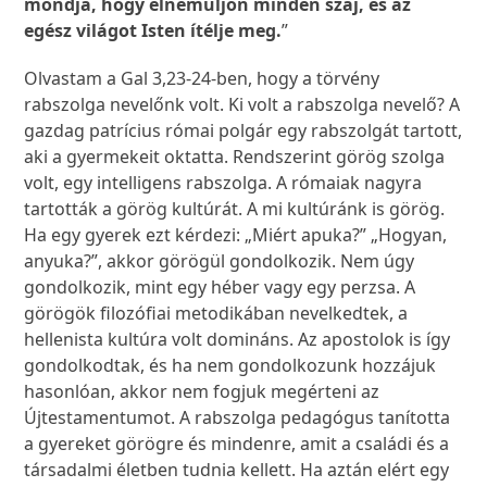
mondja, hogy elnémuljon minden száj, és az
egész világot Isten ítélje meg.
”
Olvastam a Gal 3,23-24-ben, hogy a törvény
rabszolga nevelőnk volt. Ki volt a rabszolga nevelő? A
gazdag patrícius római polgár egy rabszolgát tartott,
aki a gyermekeit oktatta. Rendszerint görög szolga
volt, egy intelligens rabszolga. A rómaiak nagyra
tartották a görög kultúrát. A mi kultúránk is görög.
Ha egy gyerek ezt kérdezi: „Miért apuka?” „Hogyan,
anyuka?”, akkor görögül gondolkozik. Nem úgy
gondolkozik, mint egy héber vagy egy perzsa. A
görögök filozófiai metodikában nevelkedtek, a
hellenista kultúra volt domináns. Az apostolok is így
gondolkodtak, és ha nem gondolkozunk hozzájuk
hasonlóan, akkor nem fogjuk megérteni az
Újtestamentumot. A rabszolga pedagógus tanította
a gyereket görögre és mindenre, amit a családi és a
társadalmi életben tudnia kellett. Ha aztán elért egy