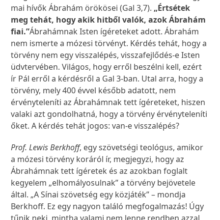
mai hívők Ábrahám örökösei (Gal 3,7).
„Értsétek
meg tehát, hogy akik hitből valók, azok Ábrahám
fiai.”
Ábrahámnak Isten ígéreteket adott. Ábrahám
nem ismerte a mózesi törvényt. Kérdés tehát, hogy a
törvény nem egy visszalépés, visszafejlődés-e Isten
üdvtervében. Világos, hogy erről beszélni kell, ezért
ír Pál erről a kérdésről a Gal 3-ban. Utal arra, hogy a
törvény, mely 400 évvel később adatott, nem
érvényteleníti az Ábrahámnak tett ígéreteket, hiszen
valaki azt gondolhatná, hogy a törvény érvényteleníti
őket. A kérdés tehát jogos: van-e visszalépés?
Prof. Lewis Berkhoff
, egy szövetségi teológus, amikor
a mózesi törvény koráról ír, megjegyzi, hogy az
Ábrahámnak tett ígéretek és az azokban foglalt
kegyelem „elhomályosulnak” a törvény bejövetele
által. „A Sínai szövetség egy közjáték” – mondja
Berkhoff. Ez egy nagyon találó megfogalmazás! Úgy
tűnik neki, mintha valami nem lenne rendben azzal,