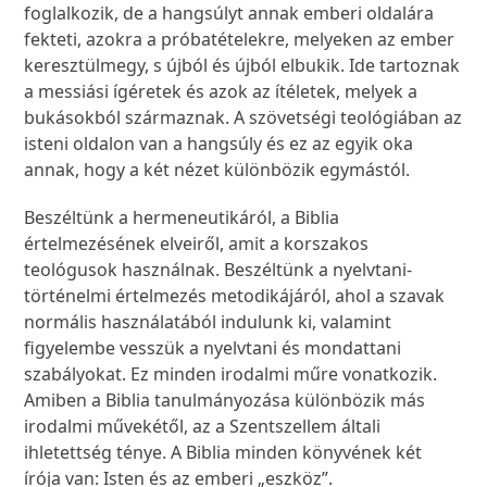
foglalkozik, de a hangsúlyt annak emberi oldalára
fekteti, azokra a próbatételekre, melyeken az ember
keresztülmegy, s újból és újból elbukik. Ide tartoznak
a messiási ígéretek és azok az ítéletek, melyek a
bukásokból származnak. A szövetségi teológiában az
isteni oldalon van a hangsúly és ez az egyik oka
annak, hogy a két nézet különbözik egymástól.
Beszéltünk a hermeneutikáról, a Biblia
értelmezésének elveiről, amit a korszakos
teológusok használnak. Beszéltünk a nyelvtani-
történelmi értelmezés metodikájáról, ahol a szavak
normális használatából indulunk ki, valamint
figyelembe vesszük a nyelvtani és mondattani
szabályokat. Ez minden irodalmi műre vonatkozik.
Amiben a Biblia tanulmányozása különbözik más
irodalmi művekétől, az a Szentszellem általi
ihletettség ténye. A Biblia minden könyvének két
írója van: Isten és az emberi „eszköz”.