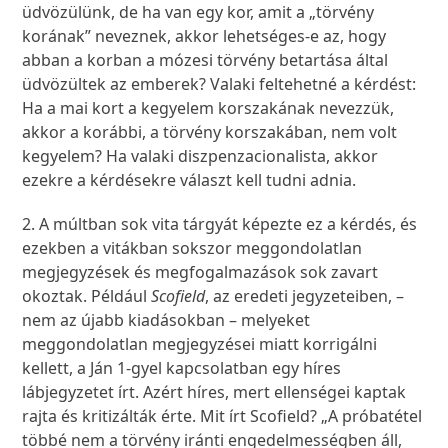
üdvözülünk, de ha van egy kor, amit a „törvény
korának” neveznek, akkor lehetséges-e az, hogy
abban a korban a mózesi törvény betartása által
üdvözültek az emberek? Valaki feltehetné a kérdést:
Ha a mai kort a kegyelem korszakának nevezzük,
akkor a korábbi, a törvény korszakában, nem volt
kegyelem? Ha valaki diszpenzacionalista, akkor
ezekre a kérdésekre választ kell tudni adnia.
2. A múltban sok vita tárgyát képezte ez a kérdés, és
ezekben a vitákban sokszor meggondolatlan
megjegyzések és megfogalmazások sok zavart
okoztak. Például
Scofield
, az eredeti jegyzeteiben, –
nem az újabb kiadásokban – melyeket
meggondolatlan megjegyzései miatt korrigálni
kellett, a Ján 1-gyel kapcsolatban egy híres
lábjegyzetet írt. Azért híres, mert ellenségei kaptak
rajta és kritizálták érte. Mit írt Scofield? „A próbatétel
többé nem a törvény iránti engedelmességben áll,