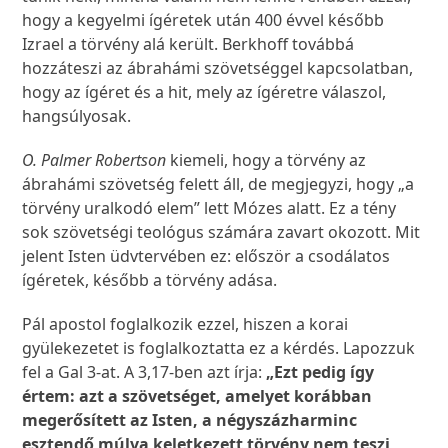
hogy a kegyelmi ígéretek után 400 évvel később
Izrael a törvény alá került. Berkhoff továbbá
hozzáteszi az ábrahámi szövetséggel kapcsolatban,
hogy az ígéret és a hit, mely az ígéretre válaszol,
hangsúlyosak.
O. Palmer Robertson
kiemeli, hogy a törvény az
ábrahámi szövetség felett áll, de megjegyzi, hogy „a
törvény uralkodó elem” lett Mózes alatt. Ez a tény
sok szövetségi teológus számára zavart okozott. Mit
jelent Isten üdvtervében ez: először a csodálatos
ígéretek, később a törvény adása.
Pál apostol foglalkozik ezzel, hiszen a korai
gyülekezetet is foglalkoztatta ez a kérdés. Lapozzuk
fel a Gal 3-at. A 3,17-ben azt írja:
„Ezt pedig így
értem: azt a szövetséget, amelyet korábban
megerősített az Isten, a négyszázharminc
esztendő múlva keletkezett törvény nem teszi