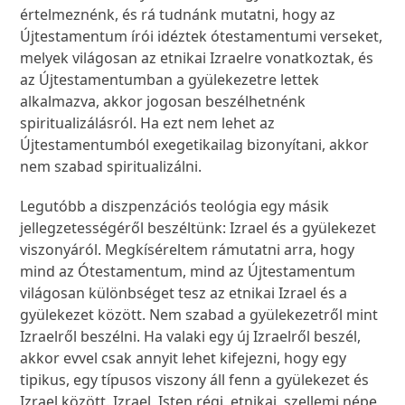
értelmeznénk, és rá tudnánk mutatni, hogy az
Újtestamentum írói idéztek ótestamentumi verseket,
melyek világosan az etnikai Izraelre vonatkoztak, és
az Újtestamentumban a gyülekezetre lettek
alkalmazva, akkor jogosan beszélhetnénk
spiritualizálásról. Ha ezt nem lehet az
Újtestamentumból exegetikailag bizonyítani, akkor
nem szabad spiritualizálni.
Legutóbb a diszpenzációs teológia egy másik
jellegzetességéről beszéltünk: Izrael és a gyülekezet
viszonyáról. Megkíséreltem rámutatni arra, hogy
mind az Ótestamentum, mind az Újtestamentum
világosan különbséget tesz az etnikai Izrael és a
gyülekezet között. Nem szabad a gyülekezetről mint
Izraelről beszélni. Ha valaki egy új Izraelről beszél,
akkor evvel csak annyit lehet kifejezni, hogy egy
tipikus, egy típusos viszony áll fenn a gyülekezet és
Izrael között. Izrael, Isten régi, etnikai, szellemi népe