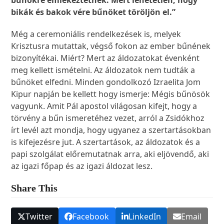
bűnökre emlékeztetnek. Mert lehetetlen, hogy
bikák és bakok vére bűnöket töröljön el.”
Még a ceremoniális rendelkezések is, melyek
Krisztusra mutattak, végső fokon az ember bűnének
bizonyítékai. Miért? Mert az áldozatokat évenként
meg kellett ismételni. Az áldozatok nem tudták a
bűnöket elfedni. Minden gondolkozó Izraelita Jom
Kipur napján be kellett hogy ismerje: Mégis bűnösök
vagyunk. Amit Pál apostol világosan kifejt, hogy a
törvény a bűn ismeretéhez vezet, arról a Zsidókhoz
írt levél azt mondja, hogy ugyanez a szertartásokban
is kifejezésre jut. A szertartások, az áldozatok és a
papi szolgálat előremutatnak arra, aki eljövendő, aki
az igazi főpap és az igazi áldozat lesz.
Share This
Twitter
Facebook
LinkedIn
Email