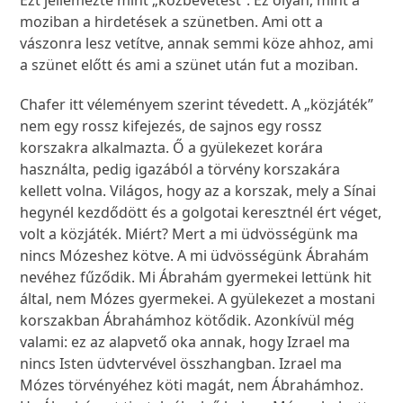
Ezt jellemezte mint „közbevetést”. Ez olyan, mint a
moziban a hirdetések a szünetben. Ami ott a
vászonra lesz vetítve, annak semmi köze ahhoz, ami
a szünet előtt és ami a szünet után fut a moziban.
Chafer itt véleményem szerint tévedett. A „közjáték”
nem egy rossz kifejezés, de sajnos egy rossz
korszakra alkalmazta. Ő a gyülekezet korára
használta, pedig igazából a törvény korszakára
kellett volna. Világos, hogy az a korszak, mely a Sínai
hegynél kezdődött és a golgotai keresztnél ért véget,
volt a közjáték. Miért? Mert a mi üdvösségünk ma
nincs Mózeshez kötve. A mi üdvösségünk Ábrahám
nevéhez fűződik. Mi Ábrahám gyermekei lettünk hit
által, nem Mózes gyermekei. A gyülekezet a mostani
korszakban Ábrahámhoz kötődik. Azonkívül még
valami: ez az alapvető oka annak, hogy Izrael ma
nincs Isten üdvtervével összhangban. Izrael ma
Mózes törvényéhez köti magát, nem Ábrahámhoz.