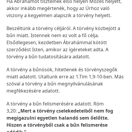
Ha Ábrahámot tisztelnék első helyen Mózes helyett,
akkor inkább megértenék, hogy az Úrhoz való
viszony a kegyelmen alapszik a törvény helyett.
Beszéltünk a törvény céljáról. A törvény közbejött a
bűn miatt. Istennek nem ez volt a fő célja.
Elsődlegesen, kezdetben Ábrahámmal kötött
szerződést Isten, amikor az ígéreteket adta. A
törvény a bűn tudatosítására adatott.
A törvény a bűnösök, hitetlenek és törvényszegők
miatt adatott. Utaltunk erre az 1.Tim 1,9-10-ben. Más
szóval a törvény a bűn megnyilvánulásának
megfékezésére adatott.
A törvény a bűn felismerésére adatott. Róm
3,20:
„Mert a törvény cselekedeteiből nem fog
megigazulni egyetlen halandó sem őelőtte.
Hiszen a törvényből csak a bűn felismerése