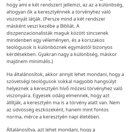
hogy ami e két rendszert jellemzi, az az a különbség,
ahogyan ők a keresztyénnek a törvényhez való
viszonyát látják. (Persze mind a két rendszer
másként veszi kezébe a Bibliát. A
diszpenzacionalisták maguk között sincsenek
mindenben egy véleményen, és a korszakos
teológusok is különböznek egymástól bizonyos
kérdésekben. Gyakran nagy a különbség, máskor
majdnem minimális.)
Ha általánosítok, akkor annyit lehet mondani, hogy a
szövetségi teológusok sokkal nagyobb hangsúlyt
helyeznek a keresztyén hívő mózesi törvényhez való
viszonyára. Egyesek odáig elmennek, hogy azt
állítják, a keresztyén ma is a törvény alatt van. Nem
az üdvösség eszközeként, hanem mint fontos
norma, mérce a keresztyén napi életében.
Általánosítva, azt lehet mondani, hogy a