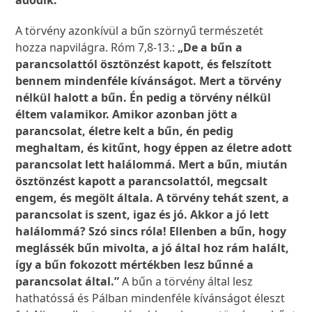
adódik.”
A törvény azonkívül a bűn szörnyű természetét
hozza napvilágra. Róm 7,8-13.:
„De a bűn a
parancsolattól ösztönzést kapott, és felszított
bennem mindenféle kívánságot. Mert a törvény
nélkül halott a bűn. Én pedig a törvény nélkül
éltem valamikor. Amikor azonban jött a
parancsolat, életre kelt a bűn, én pedig
meghaltam, és kitűnt, hogy éppen az életre adott
parancsolat lett halálommá. Mert a bűn, miután
ösztönzést kapott a parancsolattól, megcsalt
engem, és megölt általa. A törvény tehát szent, a
parancsolat is szent, igaz és jó. Akkor a jó lett
halálommá? Szó sincs róla! Ellenben a bűn, hogy
meglássék bűn mivolta, a jó által hoz rám halált,
így a bűn fokozott mértékben lesz bűnné a
parancsolat által.”
A bűn a törvény által lesz
hathatóssá és Pálban mindenféle kívánságot éleszt