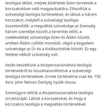
teológiai látást, melyek kísérletek Isten terveinek a
korszakokban való magyarázatára. Elkezdtük a
szövetségi teológia történetével, és láttuk a három
korszakot, melyből a szövetségi teológia
összetevődik: a megváltás szövetsége az Istenség
három személye között a teremtés előtt, a
cselekedetek szövetsége Isten és Ádám között,
amiben Ádám csődöt mondott, végül a kegyelem
szövetsége az Úr és a kiválasztottak között. Ez egy
feltétel nélküli szövetség volt.
Aztán beszéltünk a diszpenzacionalista teológia
történetéről és összehasonlítottuk a szövetségi
teológia történetével. Ennek történelme csak kb. 150
évre, John Nelson Darbyig nyúlik vissza.
Szemügyre vettük a diszpenzacionalista teológia
struktúráját. Láttuk a korszakokat, és hogy a
korszakos teológia a megváltás történetével