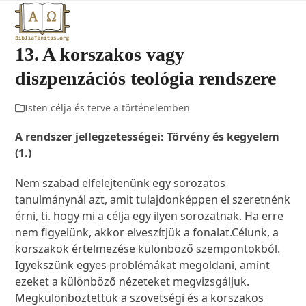
Open
Close
Skip
to
mobile
mobile
content
13. A korszakos vagy
menu
menu
diszpenzációs teológia rendszere
Isten célja és terve a történelemben
A rendszer jellegzetességei: Törvény és kegyelem
(1.)
Nem szabad elfelejtenünk egy sorozatos
tanulmánynál azt, amit tulajdonképpen el szeretnénk
érni, ti. hogy mi a célja egy ilyen sorozatnak. Ha erre
nem figyelünk, akkor elveszítjük a fonalat.Célunk, a
korszakok értelmezése különböző szempontokból.
Igyekszünk egyes problémákat megoldani, amint
ezeket a különböző nézeteket megvizsgáljuk.
Megkülönböztettük a szövetségi és a korszakos