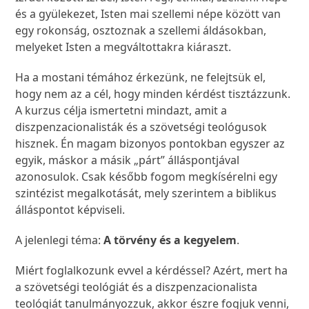
és a gyülekezet, Isten mai szellemi népe között van
egy rokonság, osztoznak a szellemi áldásokban,
melyeket Isten a megváltottakra kiáraszt.
Ha a mostani témához érkezünk, ne felejtsük el,
hogy nem az a cél, hogy minden kérdést tisztázzunk.
A kurzus célja ismertetni mindazt, amit a
diszpenzacionalisták és a szövetségi teológusok
hisznek. Én magam bizonyos pontokban egyszer az
egyik, máskor a másik „párt” álláspontjával
azonosulok. Csak később fogom megkísérelni egy
szintézist megalkotását, mely szerintem a biblikus
álláspontot képviseli.
A jelenlegi téma:
A törvény és a kegyelem
.
Miért foglalkozunk evvel a kérdéssel? Azért, mert ha
a szövetségi teológiát és a diszpenzacionalista
teológiát tanulmányozzuk, akkor észre fogjuk venni,