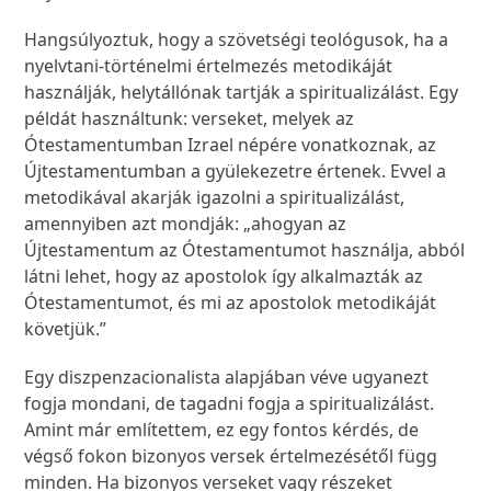
Hangsúlyoztuk, hogy a szövetségi teológusok, ha a
nyelvtani-történelmi értelmezés metodikáját
használják, helytállónak tartják a spiritualizálást. Egy
példát használtunk: verseket, melyek az
Ótestamentumban Izrael népére vonatkoznak, az
Újtestamentumban a gyülekezetre értenek. Evvel a
metodikával akarják igazolni a spiritualizálást,
amennyiben azt mondják: „ahogyan az
Újtestamentum az Ótestamentumot használja, abból
látni lehet, hogy az apostolok így alkalmazták az
Ótestamentumot, és mi az apostolok metodikáját
követjük.”
Egy diszpenzacionalista alapjában véve ugyanezt
fogja mondani, de tagadni fogja a spiritualizálást.
Amint már említettem, ez egy fontos kérdés, de
végső fokon bizonyos versek értelmezésétől függ
minden. Ha bizonyos verseket vagy részeket