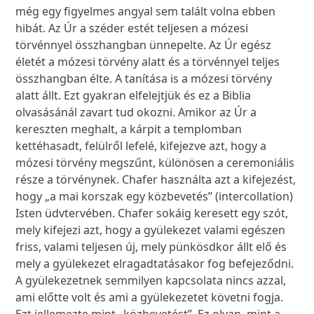
még egy figyelmes angyal sem talált volna ebben
hibát. Az Úr a széder estét teljesen a mózesi
törvénnyel összhangban ünnepelte. Az Úr egész
életét a mózesi törvény alatt és a törvénnyel teljes
összhangban élte. A tanítása is a mózesi törvény
alatt állt. Ezt gyakran elfelejtjük és ez a Biblia
olvasásánál zavart tud okozni. Amikor az Úr a
kereszten meghalt, a kárpit a templomban
kettéhasadt, felülről lefelé, kifejezve azt, hogy a
mózesi törvény megszűnt, különösen a ceremoniális
része a törvénynek. Chafer használta azt a kifejezést,
hogy „a mai korszak egy közbevetés” (intercollation)
Isten üdvtervében. Chafer sokáig keresett egy szót,
mely kifejezi azt, hogy a gyülekezet valami egészen
friss, valami teljesen új, mely pünkösdkor állt elő és
mely a gyülekezet elragadtatásakor fog befejeződni.
A gyülekezetnek semmilyen kapcsolata nincs azzal,
ami előtte volt és ami a gyülekezetet követni fogja.