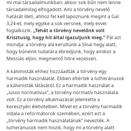
mi mai társadalmunkban, akkor sok bűn nem lenne
társadalmilag elfogadott. Ami a törvény nevelő
hatását illeti, ahhoz fel kell lapoznunk megint a Gal
3,24-et, mely egyike a sok versnek, mely evvel
foglalkozik.
„Tehát a törvény nevelőnk volt
Krisztusig, hogy hit által igazuljunk meg.”
Pál azt
mondja: a törvény alá kerültünk a Sínai hegy alatt,
hogy bűneink tudatára ébredjünk, hogy amikor a
Messiás eljön, megmentő hitre vezessen.
A kálvinisták ehhez hozzáadták a törvény egy
harmadik használatát. Ebben eltértek a lutheránusok
a kálvinisták látásától. Ez a harmadik használat a
„iusos normativus”, a törvény normatív használata
volt. Ez a törvény alkalmazását jelentette a
keresztyén életvitelben. Mivel ez a törvény harmadik
oldala a reformátorok szemében, ezért ezt a
„törvény harmadik használatának” nevezték. A
lutheránusok nem hiszik, hogy mi a törvény alatt