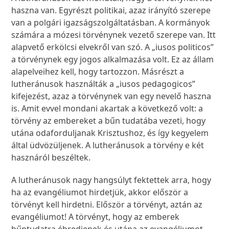
haszna van. Egyrészt politikai, azaz irányító szerepe
van a polgári igazságszolgáltatásban. A kormányok
számára a mózesi törvénynek vezető szerepe van. Itt
alapvető erkölcsi elvekről van szó. A „iusos politicos”
a törvénynek egy jogos alkalmazása volt. Ez az állam
alapelveihez kell, hogy tartozzon. Másrészt a
lutheránusok használták a „iusos pedagogicos”
kifejezést, azaz a törvénynek van egy nevelő haszna
is. Amit evvel mondani akartak a következő volt: a
törvény az embereket a bűn tudatába vezeti, hogy
utána odaforduljanak Krisztushoz, és így kegyelem
által üdvözüljenek. A lutheránusok a törvény e két
hasznáról beszéltek.
A lutheránusok nagy hangsúlyt fektettek arra, hogy
ha az evangéliumot hirdetjük, akkor először a
törvényt kell hirdetni. Először a törvényt, aztán az
evangéliumot! A törvényt, hogy az emberek