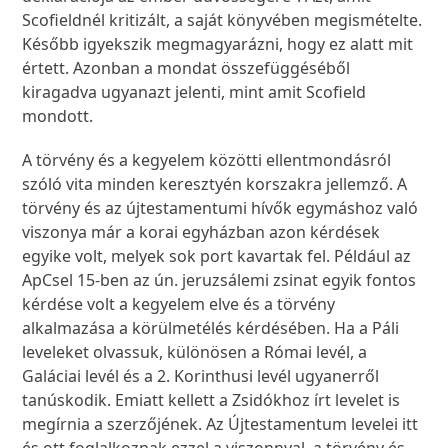
Scofieldnél kritizált, a saját könyvében megismételte.
Később igyekszik megmagyarázni, hogy ez alatt mit
értett. Azonban a mondat összefüggéséből
kiragadva ugyanazt jelenti, mint amit Scofield
mondott.
A törvény és a kegyelem közötti ellentmondásról
szóló vita minden keresztyén korszakra jellemző. A
törvény és az újtestamentumi hívők egymáshoz való
viszonya már a korai egyházban azon kérdések
egyike volt, melyek sok port kavartak fel. Például az
ApCsel 15-ben az ún. jeruzsálemi zsinat egyik fontos
kérdése volt a kegyelem elve és a törvény
alkalmazása a körülmetélés kérdésében. Ha a Páli
leveleket olvassuk, különösen a Római levél, a
Galáciai levél és a 2. Korinthusi levél ugyanerről
tanúskodik. Emiatt kellett a Zsidókhoz írt levelet is
megírnia a szerzőjének. Az Újtestamentum levelei itt