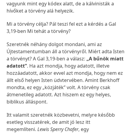
vagyunk mint egy kódex alatt, de a kálvinisták a
hívőket a törvény alá helyezik.
Mi a törvény célja? Pál teszi fel ezt a kérdés a Gal
3,19-ben Mi tehát a törvény?
Szeretnék néhány dolgot mondani, ami az
Újtestamentumban áll a törvényről. Miért adta Isten
a törvényt? A Gal 3,19-ben a válasz:
„A bűnök miatt
adatott”
. Ha azt mondja, hogy adatott, illetve
hozzáadatott, akkor evvel azt mondja, hogy nem ez
állt első helyen Isten üdvtervében. Amint Berkhoff
mondta, ez egy „közjáték” volt. A törvény csak
átmenetileg adatott. Azt hiszem ez egy helyes,
biblikus álláspont.
Itt valamit szeretnék közbevetni, melyre később
esetleg visszatérek, de amit jó lesz itt
megemlíteni.
Lewis Sperry Chafer
, egy