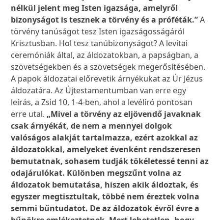
nélkül jelent meg Isten igazsága, amelyről
bizonyságot is tesznek a törvény és a próféták.”
A
törvény tanúságot tesz Isten igazságosságáról
Krisztusban. Hol tesz tanúbizonyságot? A levitai
ceremóniák által, az áldozatokban, a papságban, a
szövetségekben és a szövetségek megerősítésében.
A papok áldozatai előrevetik árnyékukat az Úr Jézus
áldozatára. Az Újtestamentumban van erre egy
leírás, a Zsid 10, 1-4-ben, ahol a levélíró pontosan
erre utal.
„Mivel a törvény az eljövendő javaknak
csak árnyékát, de nem a mennyei dolgok
valóságos alakját tartalmazza, ezért azokkal az
áldozatokkal, amelyeket évenként rendszeresen
bemutatnak, sohasem tudják tökéletessé tenni az
odajárulókat. Különben megszűnt volna az
áldozatok bemutatása, hiszen akik áldoztak, és
egyszer megtisztultak, többé nem éreztek volna
semmi bűntudatot. De az áldozatok évről évre a