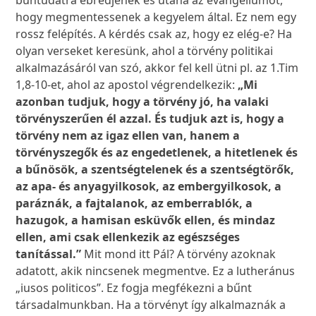
bűntudatra ébredjenek és utána az evangéliumot,
hogy megmentessenek a kegyelem által. Ez nem egy
rossz felépítés. A kérdés csak az, hogy ez elég-e? Ha
olyan verseket keresünk, ahol a törvény politikai
alkalmazásáról van szó, akkor fel kell ütni pl. az 1.Tim
1,8-10-et, ahol az apostol végrendelkezik:
„Mi
azonban tudjuk, hogy a törvény jó, ha valaki
törvényszerűen él azzal. És tudjuk azt is, hogy a
törvény nem az igaz ellen van, hanem a
törvényszegők és az engedetlenek, a hitetlenek és
a bűnösök, a szentségtelenek és a szentségtörők,
az apa- és anyagyilkosok, az embergyilkosok, a
paráznák, a fajtalanok, az emberrablók, a
hazugok, a hamisan esküvők ellen, és mindaz
ellen, ami csak ellenkezik az egészséges
tanítással.”
Mit mond itt Pál? A törvény azoknak
adatott, akik nincsenek megmentve. Ez a lutheránus
„iusos politicos”. Ez fogja megfékezni a bűnt
társadalmunkban. Ha a törvényt így alkalmaznák a