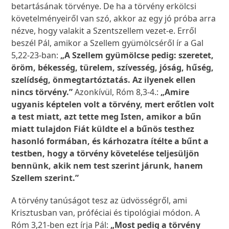
betartásának törvénye. De ha a törvény erkölcsi
követelményeiről van szó, akkor az egy jó próba arra
nézve, hogy valakit a Szentszellem vezet-e. Erről
beszél Pál, amikor a Szellem gyümölcséről ír a Gal
5,22-23-ban:
„A Szellem gyümölcse pedig: szeretet,
öröm, békesség, türelem, szívesség, jóság, hűség,
szelídség, önmegtartóztatás. Az ilyenek ellen
nincs törvény.”
Azonkívül, Róm 8,3-4.:
„Amire
ugyanis képtelen volt a törvény, mert erőtlen volt
a test miatt, azt tette meg Isten, amikor a bűn
miatt tulajdon Fiát küldte el a bűnös testhez
hasonló formában, és kárhozatra ítélte a bűnt a
testben, hogy a törvény követelése teljesüljön
bennünk, akik nem test szerint járunk, hanem
Szellem szerint.”
A törvény tanúságot tesz az üdvösségről, ami
Krisztusban van, próféciai és tipológiai módon. A
Róm 3,21-ben ezt írja Pál:
„Most pedig a törvény