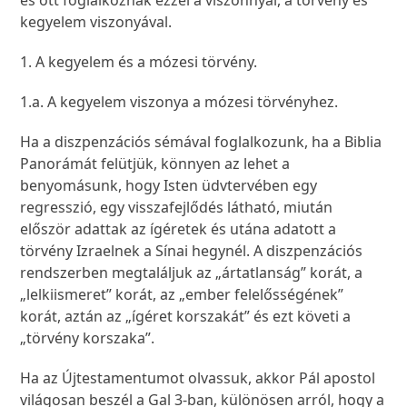
és ott foglalkoznak ezzel a viszonnyal, a törvény és
kegyelem viszonyával.
1. A kegyelem és a mózesi törvény.
1.a. A kegyelem viszonya a mózesi törvényhez.
Ha a diszpenzációs sémával foglalkozunk, ha a Biblia
Panorámát felütjük, könnyen az lehet a
benyomásunk, hogy Isten üdvtervében egy
regresszió, egy visszafejlődés látható, miután
először adattak az ígéretek és utána adatott a
törvény Izraelnek a Sínai hegynél. A diszpenzációs
rendszerben megtaláljuk az „ártatlanság” korát, a
„lelkiismeret” korát, az „ember felelősségének”
korát, aztán az „ígéret korszakát” és ezt követi a
„törvény korszaka”.
Ha az Újtestamentumot olvassuk, akkor Pál apostol
világosan beszél a Gal 3-ban, különösen arról, hogy a