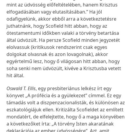
mint az üdvösség előfeltételében, hanem Krisztus
elfogadásában vagy elutasításában.” Ha jól
odafigyelünk, akkor ebből arra a következtetésre
juthatnánk, hogy Scofield hitt abban, hogy az
ótestamentumi időkben valaki a törvény betartása
által üdvözült. Ha persze Scofield minden jegyzetét
elolvassuk (kritikusok rendszerint csak egyes
dolgokat olvasnak és azon lovagolnak), akkor
egyértelmű lesz, hogy ő világosan hitt abban, hogy
soha senki nem üdvözült, kivéve a Krisztusba vetett
hit által.
Oswald T. Ellis
, egy presbiteriánus lelkész írt egy
könyvet „A prófécia és a gyülekezet” címmel. Ez egy
támadás volt a diszpenzacionalisták, és különösen az
eszkatológiájuk ellen. Kritizálta Scofieldet az említett
mondatért, de elfelejtette, hogy ő a maga könyvében
a következőket írta: „A törvény Isten akaratának
deklarációja az ember üdvösségére”. Azt, amit