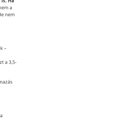
is. Ha
nem a
 de nem
k –
t a 3,5-
rmazás
 a