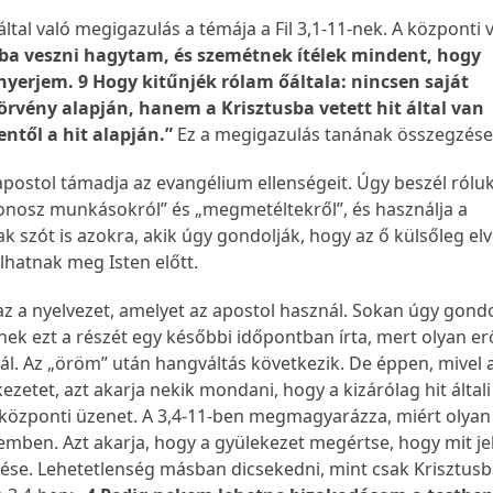
 által való megigazulás a témája a Fil 3,1-11-nek. A központi 
ba veszni hagytam, és szemétnek ítélek mindent, hogy
yerjem. 9 Hogy kitűnjék rólam őáltala: nincsen saját
rvény alapján, hanem a Krisztusba vetett hit által van
ntől a hit alapján.”
Ez a megigazulás tanának összegzés
apostol támadja az evangélium ellenségeit. Úgy beszél róluk
gonosz munkásokról” és „megmetéltekről”, és használja a
 szót is azokra, akik úgy gondolják, hogy az ő külsőleg el
llhatnak meg Isten előtt.
az a nyelvezet, amelyet az apostol használ. Sokan úgy gondo
nek ezt a részét egy későbbi időpontban írta, mert olyan er
ál. Az „öröm” után hangváltás következik. De éppen, mivel 
kezetet, azt akarja nekik mondani, hogy a kizárólag hit általi
központi üzenet. A 3,4-11-ben megmagyarázza, miért olyan
emben. Azt akarja, hogy a gyülekezet megértse, hogy mit je
lése. Lehetetlenség másban dicsekedni, mint csak Krisztusb