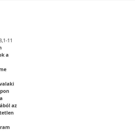
l
3,1-11
m
ok a
eme
valaki
apon
 a
ából az
tetlen
 Uram