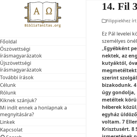
Skip
14. Fil 
to
content
Filippiekhez írt
Ez Pál levelei 
személyes önéle
Főoldal
„
Egyébként ped
Ószövettségi
nektek, az en
írásmagyarázatok
kutyáktól, óv
Újszövettségi
írásmagyarázatok
megmetéltektő
További írások
szerint szolgá
bizakodunk. 4
Célunk
úgy gondolja,
Rólunk
metéltek körü
Kiknek szánjuk?
héberek közül
Mi indít ennek a honlapnak a
egyház üldöző
megnyitására?
voltam. 7 Elle
Linkek
Krisztusért. 8
Kapcsolat
ismeretének p