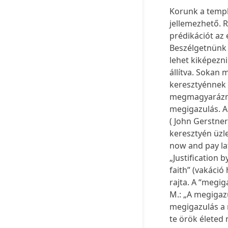
Korunk a templ
jellemezhető. R
prédikációt az 
Beszélgetnünk k
lehet kiképezni
állítva. Sokan
keresztyénnek 
megmagyarázni,
megigazulás. A
( John Gerstner
keresztyén üzl
now and pay lat
„Justification b
faith” (vakáció
rajta. A “megi
M.: „A megigazu
megigazulás a 
te örök életed 