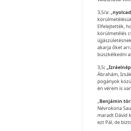
3,5/a: „
nyolcad
körülmetélésük
Elfelejtették,
körülmetélés c
újjászületésnek
akarja őket arr
büszkélkedni ak
3,5
: „Izráel
nép
Ábrahám, Izsák 
pogányok közül
én vérem is van
„
Benjámin tö
Névrokona Saul
maradt Dávid ki
ezt Pál, de biz