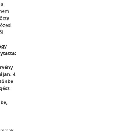
 a
 nem
dözte
mózesi
ől
ogy
ytatta:
örvény
ájan. 4
rtönbe
egész
be,
g
vénynek