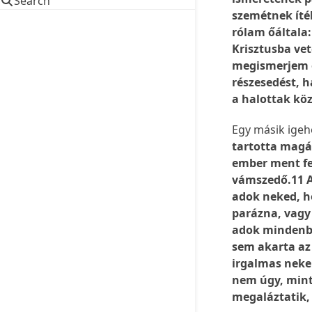
Search
szemétnek íté
rólam őáltala
Krisztusba vet
megismerjem ő
részesedést, 
a halottak köz
Egy másik igeh
tartotta magát
ember ment fe
vámszedő.11 A
adok neked, h
parázna, vagy 
adok mindenbő
sem akarta az 
irgalmas nek
nem úgy, mint
megaláztatik,