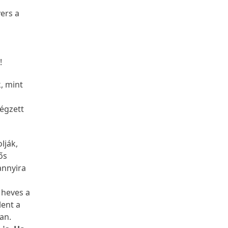
vers a
e!
, mint
végzett
lják,
ős
annyira
 heves a
lent a
an.