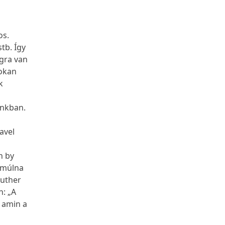
os.
tb. Így
ngra van
Sokan
k
unkban.
avel
on by
t múlna
Luther
n: „A
 amin a