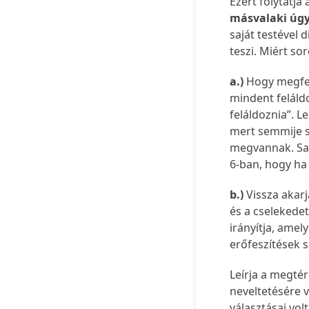
Ezért folytatja 
másvalaki úgy
saját testével 
teszi. Miért so
a.)
Hogy megfele
mindent feláldo
feláldoznia”. 
mert semmije s
megvannak. Sav
6-ban, hogy ha
b.)
Vissza akarj
és a cselekedet
irányítja, ame
erőfeszítések
Leírja a megtér
neveltetésére v
választásai vol