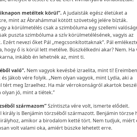
ik
napon metéltek körül”.
A judaisták egész életüket a
re, mint az Ábrahámmal kötött szövetség jelére bízták.
 hogy a körülmetélés csak a szimbóluma egy szellemi valóság
sak puszta szimbóluma a szív körülmetélésének, vagyis az
. Ezért nevezi őket Pál „megcsonkítottaknak”. Pál emlékezt
a, hogy ő is körül lett metélve. Büszkélkedni akar? Nem. Ha 
arna, inkább én lehetnék az, mint ti.
éből való”.
Nem vagyok kevésbé izraelita, mint ti! Ereimbe
és Jákob vére folyik. „Nem olyan vagyok, mint Lydia, aki a
 tért meg Izraelhez. Ha már vérrokonságról akartok beszél
 olyan jó, mint a tiétek.”
rzséből származom”
Színtiszta vére volt, ismerte elődeit.
 király is Benjámin törzséből származott. Benjámin törzse 
rályhoz, amikor a birodalom ketté tört. Nem tudjuk, miért 
tosan volt valami oka, amiért büszke lehetett erre.