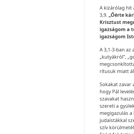
A kizárólag hit
3,9.
„Őérte kár
Krisztust megn
igazságom a tö
igazságom Iste
A 3,1-3-ban az 
„kutyákról”, „
megcsonkítottak
rítusuk miatt á
Sokakat zavar 
hogy Pál levelé
szavakat haszn
szereti a gyüle
megigazulás a 
judaistákkal sz
szív körülmeté