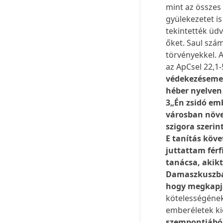
mint az összes
gyülekezetet i
tekintették üd
őket. Saul szám
törvényekkel. A
az ApCsel 22,1-5
védekezésemet
héber nyelven 
3„Én zsidó emb
városban növe
szigora szerin
E tanítás köve
juttattam férf
tanácsa, akikt
Damaszkuszba,
hogy megkapj
kötelességének
emberéletek kio
szempontjából