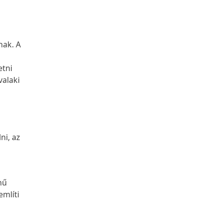
nak. A
etni
valaki
n
ni, az
hű
említi