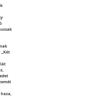
ék
gy
ó
jussak
znak
0 „Két
lát
z,
zedet
szemét
 haza,