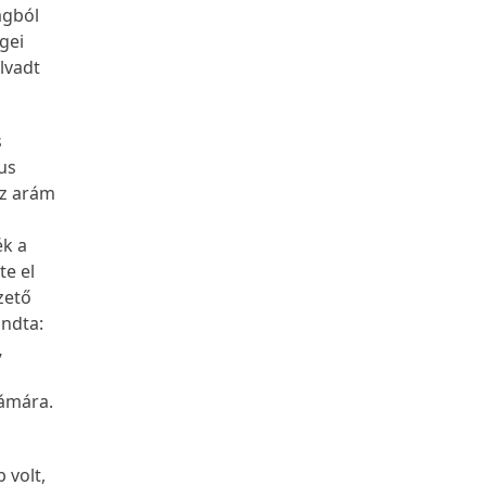
ágból
gei
lvadt
s
us
az arám
ék a
te el
zető
ondta:
,
zámára.
 volt,