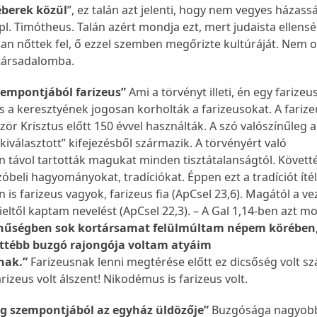
éberek közül
”, ez talán azt jelenti, hogy nem vegyes házass
 pl. Timótheus. Talán azért mondja ezt, mert judaista ellensé
an nőttek fel, ő ezzel szemben megőrizte kultúráját. Nem o
 társadalomba.
zempontjából farizeus”
Ami a törvényt illeti, én egy farizeu
s a keresztyének jogosan korholták a farizeusokat. A farize
zör Krisztus előtt 150 évvel használták. A szó valószínűleg 
 „kiválasztott” kifejezésből származik. A törvényért való
távol tartották magukat minden tisztátalanságtól. Követt
zóbeli hagyományokat, tradíciókat. Éppen ezt a tradíciót ítél
n is farizeus vagyok, farizeus fia (ApCsel 23,6). Magától a ve
eltől kaptam nevelést (ApCsel 22,3). – A Gal 1,14-ben azt m
ithűségben sok kortársamat felülmúltam népem körében
ttébb buzgó rajongója voltam atyáim
nak.”
Farizeusnak lenni megtérése előtt ez dicsőség volt s
izeus volt álszent! Nikodémus is farizeus volt.
g szempontjából az egyház üldözője”
Buzgósága nagyobb