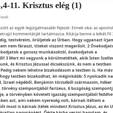
3,4-11. Krisztus elég (1)
 levél
között az egyik legizgalmasabb fejezet. Ennek oka: az aposto
trajzi kommentárját tartalmazza. Kitárja benne a lelkét.Fil 
ig, testvéreim, örüljetek az Úrban. Hogy ugyanazt írja
gem nem fáraszt, titeket viszont megerősít. 2 Óvakodjat
akodjatok a gonosz munkásoktól, óvakodjatok a
l! 3 Mert mi vagyunk a körülmetéltek, akik Isten Szell
lunk, és Krisztus Jézussal dicsekszünk, és nem a testben
 Pedig nekem lehetne bizakodásom a testben is. Ha más
 hogy testben bizakodhat, én méginkább: 5 nyolcadik n
l, Izrael népéből, Benjámin törzséből származom, héber
, törvény szempontjából farizeus, 6 buzgóság szempontj
je, a törvényben követelt igazság szempontjából feddhe
nben azt, ami nekem nyereség volt, kárnak ítéltem a
 Sőt most is kárnak ítélek mindent Krisztus Jézus, az én
áratlan nagyságáért. Őérte kárba veszni hagytam, és