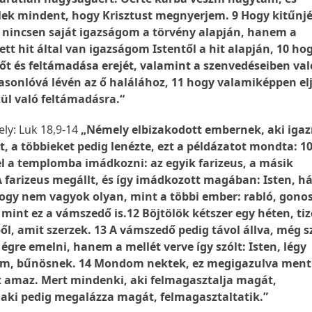
lek mindent, hogy Krisztust megnyerjem. 9 Hogy kitűnj
: nincsen saját igazságom a törvény alapján, hanem a
ett hit által van igazságom Istentől a hit alapján, 10 ho
t és feltámadása erejét, valamint a szenvedéseiben val
hasonlóvá lévén az ő halálához, 11 hogy valamiképpen el
ül való feltámadásra.“
ely: Luk 18,9-14
„Némely elbizakodott embernek, aki iga
, a többieket pedig lenézte, ezt a példázatot mondta: 1
l a templomba imádkozni: az egyik farizeus, a másik
 farizeus megállt, és így imádkozott magában: Isten, há
ogy nem vagyok olyan, mint a többi ember: rabló, gonos
mint ez a vámszedő is.12 Böjtölök kétszer egy héten, ti
l, amit szerzek. 13 A vámszedő pedig távol állva, még 
égre emelni, hanem a mellét verve így szólt: Isten, légy
em, bűnösnek. 14 Mondom nektek, ez megigazulva ment
 amaz. Mert mindenki, aki felmagasztalja magát,
 aki pedig megalázza magát, felmagasztaltatik.”