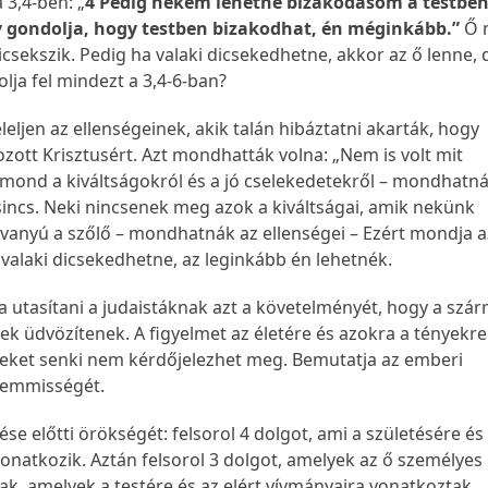
a 3,4-ben: „
4 Pedig nekem lehetne bizakodásom a testben 
 gondolja, hogy testben bizakodhat, én méginkább.”
Ő 
dicsekszik. Pedig ha valaki dicsekedhetne, akkor az ő lenne,
rolja fel mindezt a 3,4-6-ban?
ljen az ellenségeinek, akik talán hibáztatni akarták, hogy
zott Krisztusért. Azt mondhatták volna: „Nem is volt mit
Lemond a kiváltságokról és a jó cselekedetekről – mondhatná
incs. Neki nincsenek meg azok a kiváltságai, amik nekünk
anyú a szőlő – mondhatnák az ellenségei – Ezért mondja az
 valaki dicsekedhetne, az leginkább én lehetnék.
a utasítani a judaistáknak azt a követelményét, hogy a szá
ek üdvözítenek. A figyelmet az életére és azokra a tényekre
lyeket senki nem kérdőjelezhet meg. Bemutatja az emberi
 semmisségét.
ése előtti örökségét: felsorol 4 dolgot, ami a születésére és
onatkozik. Aztán felsorol 3 dolgot, amelyek az ő személyes
tak, amelyek a testére és az elért vívmányaira vonatkoztak.