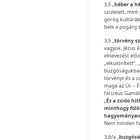
3,5 „
héber a h
született, mint
görög kultúráb
bele a pogány
3,5 „
törvény s
vagyok. Jézus é
elnevezést elős
„elkülönített”,
buzgóságukban 
törvényt és a s
maga az Úr. – É
farizeus Gamáli
„
És a zsidó h
minthogy fölö
hagyományai
Nem minden far
3,6/a „
buzgósá