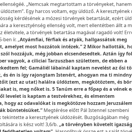
 ellenségéé. „Nemcsak megtartottam a törvényeket, hanem
s üldöztem”. Egy harcos voltam, egy üldöző. A keresztyének
vösség kérdésének a mózesi törvények betartását, ezért ül
ára a keresztyénség ellenség volt, mert ellentétben állt a 
z életvitele, a törvények betartása magával ragadó volt! Err
-ben ír. „
Atyámfiai, férfiak és atyák, hallgassátok meg
, amelyet most hozzátok intézek.” 2 Mikor hallották, h
szól hozzájuk, még jobban elcsendesedtek. Aztán így fol
er vagyok, a ciliciai Tarzuszban születtem, de ebben a
kedtem fel; Gamáliél lábainál kaptam nevelést az ősi t
t, és én is így rajongtam Istenért, ahogyan ma ti mindny
tőit (ezt az utat) halálra üldöztem, megkötöztem, és bö
iakat is, meg nőket is. 5 Tanúm erre a főpap és a vének 
ől levelet is kaptam a testvérekhez, és elmentem
 hogy az odavalókat is megkötözve hozzam Jeruzsálem
ák büntetésüket.”
Megtérése előtt Pál Istennel szembeni
 tekintette a keresztyének üldözését. Buzgóságában még
ltására is kész volt! 3,6/b.
„a törvényben követelt igazsá
 feddhetetlen voltam”.
Hasonlítsuk össze ezt a saját tör