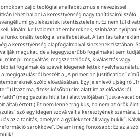
omokban zajló teológiai analfabétizmus elnevezéssel
itkán lehet hallani a keresztyénség nagy tanításairól szóló
evangéliumi gyülekezetek istentiszteletein. Ez nem túl divat
ell, kínálni kell valamit az embereknek, színházat nyújtani s
 a funkcionális teológiai analfabétákat. A tanítás takaréklá
 még a keresztyénség alapfogalmaival sincsenek tisztában. 
vallják magukat, de a legegyszerűbb fogalmakat sem tudjá
 mint pl. megváltás, megszentelődés, kiválasztás vagy
 bibliai fogalmak és szavak idegenek lettek nyelvhasználat
 a megigazulásról beszélt a „A primer on Justification“ című
etembereknek szóló előadásában. Egy jelenlevő újságíró „Tr
er” (Utazz ma, fizess később) cím alatt írt az előadásról.
y faith” (megigazulás hit által) alatt valójában “just-a-vacati
 hit által) értett.) Ez nem lenne tragikus, ha nem az örök éle
gazulás” szó egy idegen szóvá vált a keresztyének számára. 
lás az a tanítás, amelyen a gyülekezet áll vagy bukik”. Kálvi
reformáció sarokköve”. De ami még fontosabb: Ez az a szó,
múlik!