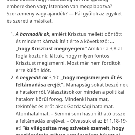
emberekben vagy Istenben van megalapozva?
Szerzemény vagy ajándék? — Pál gyűlöli az egyiket
és szereti a másikat.
A harmadik ok
, amiért Krisztus mellett döntött
és mindent kárnak ítélt érte a következő:
…
„hogy Krisztust megnyerjem”
Amikor a 3,8-al
foglalkoztunk, láttuk, hogy milyen fontos
Krisztust megismerni. Most már nem fordítok
erre külön időt.
A negyedik ok
3,10:
„hogy megismerjem őt és
feltámadása erejét”.
Manapság sokat beszélnek
a hatalomról. Választásokkor minden a politikai
hatalom körül forog. Mindenki hatalmat,
tekintélyt és erőt akar. Gazdasági hatalmat.
Atomhatalmat. – Semmi sem hasonlítható össze
a feltámadás erejével. – Olvassuk el az Ef 1,18-19-
et!
”és világosítsa meg szívetek szemeit, hogy