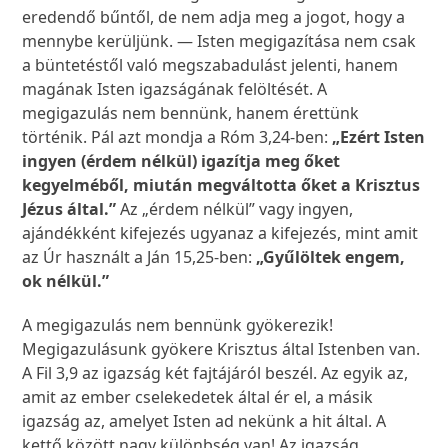
eredendő bűntől, de nem adja meg a jogot, hogy a
mennybe kerüljünk. — Isten megigazítása nem csak
a büntetéstől való megszabadulást jelenti, hanem
magának Isten igazságának felöltését. A
megigazulás nem bennünk, hanem érettünk
történik. Pál azt mondja a Róm 3,24-ben:
„Ezért Isten
ingyen (érdem nélkül) igazítja meg őket
kegyelméből, miután megváltotta őket a Krisztus
Jézus által.”
Az „érdem nélkül” vagy ingyen,
ajándékként kifejezés ugyanaz a kifejezés, mint amit
az Úr használt a Ján 15,25-ben:
„Gyűlöltek engem,
ok nélkül.”
A megigazulás nem bennünk gyökerezik!
Megigazulásunk gyökere Krisztus által Istenben van.
A Fil 3,9 az igazság két fajtájáról beszél. Az egyik az,
amit az ember cselekedetek által ér el, a másik
igazság az, amelyet Isten ad nekünk a hit által. A
kettő között nagy különbség van! Az igazság