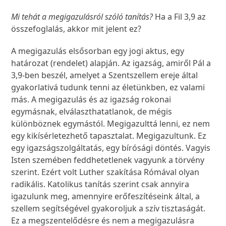
Mi tehát a megigazulásról szóló tanítás?
Ha a Fil 3,9 az
összefoglalás, akkor mit jelent ez?
A megigazulás elsősorban egy jogi aktus, egy
határozat (rendelet) alapján. Az igazság, amiről Pál a
3,9-ben beszél, amelyet a Szentszellem ereje által
gyakorlativá tudunk tenni az életünkben, ez valami
más. A megigazulás és az igazság rokonai
egymásnak, elválaszthatatlanok, de mégis
különböznek egymástól. Megigazulttá lenni, ez nem
egy kikísérletezhető tapasztalat. Megigazultunk. Ez
egy igazságszolgáltatás, egy bírósági döntés. Vagyis
Isten szemében feddhetetlenek vagyunk a törvény
szerint. Ezért volt Luther szakítása Rómával olyan
radikális. Katolikus tanítás szerint csak annyira
igazulunk meg, amennyire erőfeszítéseink által, a
szellem segítségével gyakoroljuk a szív tisztaságát.
Ez a megszentelődésre és nem a megigazulásra