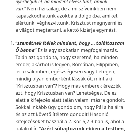
nyerhetjük el, ha mindent elveszítünk, amink
van.”
Nem fizikailag, de a mi szíveinkben nem
kapaszkodhatunk azokba a dolgokba, amiket
elértünk, véghezvittünk. Krisztust megnyerni és
a világot megtartani, a kettő kizárja egymást.
“
szemétnek ítélek mindent, hogy … találtassam
Ő benne
”
Ez is egy szokatlan megfogalmazás.
Talán azt gondolta, hogy szeretné, ha minden
ember, akárhol is legyen, Rómában, Filippiben,
Jeruzsálemben, egészségesen vagy betegen,
mindig olyan emberként lássák őt, mint aki
“Krisztusban van”? Hogy más emberek érezzék
azt, hogy Krisztusban van? Lehetséges. De ez
alatt a kifejezés alatt talán valami másra gondolt.
Sokkal inkább úgy gondolom, hogy Pál a halálra
és az azt követő ítéletre gondolt! Hasonló
kifejezéseket használ a 2. Kor 5,2-3-ban is, ahol a
halálról ír:
“Azért sóhajtozunk ebben a testben,