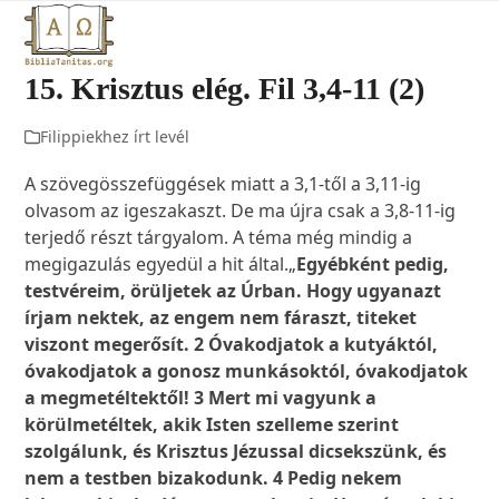
Open
Close
Skip
to
mobile
mobile
content
15. Krisztus elég. Fil 3,4-11 (2)
menu
menu
Filippiekhez írt levél
A szövegösszefüggések miatt a 3,1-től a 3,11-ig
olvasom az igeszakaszt. De ma újra csak a 3,8-11-ig
terjedő részt tárgyalom. A téma még mindig a
megigazulás egyedül a hit által.„
Egyébként pedig,
testvéreim, örüljetek az Úrban. Hogy ugyanazt
írjam nektek, az engem nem fáraszt, titeket
viszont megerősít. 2 Óvakodjatok a kutyáktól,
óvakodjatok a gonosz munkásoktól, óvakodjatok
a megmetéltektől! 3 Mert mi vagyunk a
körülmetéltek, akik Isten szelleme szerint
szolgálunk, és Krisztus Jézussal dicsekszünk, és
nem a testben bizakodunk. 4 Pedig nekem