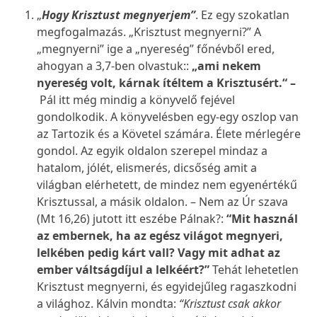
„
Hogy Krisztust megnyerjem”
. Ez egy szokatlan
megfogalmazás. „Krisztust megnyerni?” A
„megnyerni” ige a „nyereség” főnévből ered,
ahogyan a 3,7-ben olvastuk::
„ami nekem
nyereség volt, kárnak ítéltem a Krisztusért.“ –
Pál itt még mindig a könyvelő fejével
gondolkodik. A könyvelésben egy-egy oszlop van
az Tartozik és a Követel számára. Élete mérlegére
gondol. Az egyik oldalon szerepel mindaz a
hatalom, jólét, elismerés, dicsőség amit a
világban elérhetett, de mindez nem egyenértékű
Krisztussal, a másik oldalon. – Nem az Úr szava
(Mt 16,26) jutott itt eszébe Pálnak?:
“Mit használ
az embernek, ha az egész világot megnyeri,
lelkében pedig kárt vall? Vagy mit adhat az
ember váltságdíjul a lelkéért?”
Tehát lehetetlen
Krisztust megnyerni, és egyidejűleg ragaszkodni
a világhoz. Kálvin mondta:
“Krisztust csak akkor