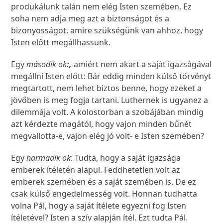
produkálunk talán nem elég Isten szemében. Ez
soha nem adja meg azt a biztonságot és a
bizonyosságot, amire szükségünk van ahhoz, hogy
Isten előtt megállhassunk.
Egy
második ok
:,
amiért nem akart a saját igazságával
megállni Isten előtt: Bár eddig minden külső törvényt
megtartott, nem lehet biztos benne, hogy ezeket a
jövőben is meg fogja tartani. Luthernek is ugyanez a
dilemmája volt. A kolostorban a szobájában mindig
azt kérdezte magától, hogy vajon minden bűnét
megvallotta-e, vajon elég jó volt- e Isten szemében?
Egy
harmadik ok
: Tudta, hogy a saját igazsága
emberek ítéletén alapul. Feddhetetlen volt az
emberek szemében és a saját szemében is. De ez
csak külső engedelmesség volt. Honnan tudhatta
volna Pál, hogy a saját ítélete egyezni fog Isten
ítéletével? Isten a szív alapján ítél. Ezt tudta Pál.