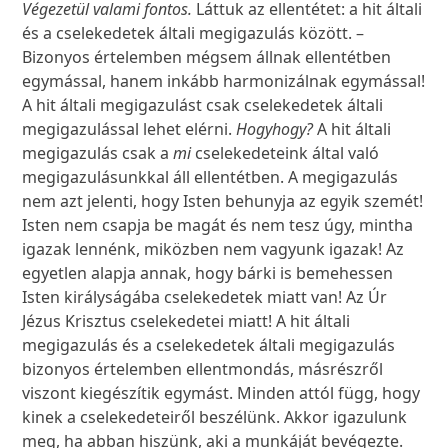
Végezetül valami fontos.
Láttuk az ellentétet: a hit általi
és a cselekedetek általi megigazulás között. –
Bizonyos értelemben mégsem állnak ellentétben
egymással, hanem inkább harmonizálnak egymással!
A hit általi megigazulást csak cselekedetek általi
megigazulással lehet elérni.
Hogyhogy?
A hit általi
megigazulás csak a
mi
cselekedeteink által való
megigazulásunkkal áll ellentétben. A megigazulás
nem azt jelenti, hogy Isten behunyja az egyik szemét!
Isten nem csapja be magát és nem tesz úgy, mintha
igazak lennénk, miközben nem vagyunk igazak! Az
egyetlen alapja annak, hogy bárki is bemehessen
Isten királyságába cselekedetek miatt van! Az Úr
Jézus Krisztus cselekedetei miatt! A hit általi
megigazulás és a cselekedetek általi megigazulás
bizonyos értelemben ellentmondás, másrészről
viszont kiegészítik egymást. Minden attól függ, hogy
kinek a cselekedeteiről beszélünk. Akkor igazulunk
meg, ha abban hiszünk, aki a munkáját bevégezte.