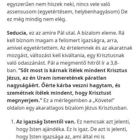
egyszerűen nem hiszek neki, nincs vele való
assensusom (egyetértésem, helybenhagyásom) De
ez még mindig nem elég.
Seducia,
ez az amire Pál utal. A bizalom eleme. Rá
kell bíznom magam a felismert igazságra, arra,
amivel egyetértettem. Az értelemnek és az akaratnak
mozgást, változást kell kiváltania, egy Krisztusnak
való odaszánást. Pál a megmentő hitről ír a 3,8-
ban.
“Sőt most is kárnak ítélek mindent Krisztus
Jézus, az én Uram ismeretének páratlan
nagyságáért. Őérte kárba veszni hagytam, és
szemétnek ítélek mindent, hogy Krisztust
megnyerjem.”
Ez a mérlegemben a „Követel”
oldalon egy akaratlagos bizalom Jézus Krisztusban.
Az igazság Istentől van.
Ez nemcsak azt jelenti,
hogy Isten ajándéka. Ez is igaz. De azt is jelenti,
hogy Isten igazsága az, ami által mi is