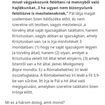
mivel vágyakozunk felölteni rá mennyből való
hajlékunkat,.3 ha ugyan nem bizonyulunk
felöltözve is mezíteleneknek.”
Pál látja magát
szellemben Isten ítélőszéke előtt, és nem
szeretne ott testben, vagyis meztelenül ,a
törvény által saját igazságában találtatni, hanem
Krisztusban, vagyis abban az igazságban, amely
Krisztusban van. Le is írja minősítését 3
mondatban: (1) hogy ne saját igazságom legyen
(a törvény által), hanem (2) olyan, amilyet a
Krisztusba vetett hit által lehet elnyerni, (3) amely
Istentől van a hit által.
James Montgomery
Boyce
mondta: Ez a Rómabeliekhez írt levél
összefoglalása. A Rómabeliekhez írt levél a Fil 3,9-
be van sűrítve. Itt írja le Pál a hit által való
megigazulást, amelyben szeretne találtatni Isten
trónja előtt.
Mi ez a három dolog, amit mond?