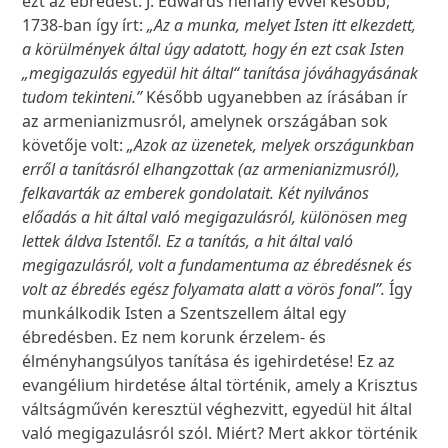
ezt az ébredést. J. Edwards néhány évvel később,
1738-ban így írt:
„Az a munka, melyet Isten itt elkezdett,
a körülmények által úgy adatott, hogy én ezt csak Isten
„megigazulás egyedül hit által“ tanítása jóváhagyásának
tudom tekinteni.”
Később ugyanebben az írásában ír
az armenianizmusról, amelynek országában sok
követője volt:
„Azok az üzenetek, melyek országunkban
erről a tanításról elhangzottak (az armenianizmusról),
felkavarták az emberek gondolatait. Két nyilvános
előadás a hit által való megigazulásról, különösen meg
lettek áldva Istentől. Ez a tanítás, a hit által való
megigazulásról, volt a fundamentuma az ébredésnek és
volt az ébredés egész folyamata alatt a vörös fonal”.
Így
munkálkodik Isten a Szentszellem által egy
ébredésben. Ez nem korunk érzelem- és
élményhangsúlyos tanítása és igehirdetése! Ez az
evangélium hirdetése által történik, amely a Krisztus
váltságművén keresztül véghezvitt, egyedül hit által
való megigazulásról szól. Miért? Mert akkor történik