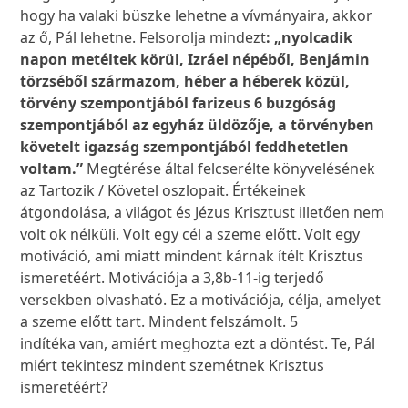
hogy ha valaki büszke lehetne a vívmányaira, akkor
az ő, Pál lehetne. Felsorolja mindezt
: „nyolcadik
napon metéltek körül, Izráel népéből, Benjámin
törzséből származom, héber a héberek közül,
törvény szempontjából farizeus 6 buzgóság
szempontjából az egyház üldözője, a törvényben
követelt igazság szempontjából feddhetetlen
voltam.”
Megtérése által felcserélte könyvelésének
az Tartozik / Követel oszlopait. Értékeinek
átgondolása, a világot és Jézus Krisztust illetően nem
volt ok nélküli. Volt egy cél a szeme előtt. Volt egy
motiváció, ami miatt mindent kárnak ítélt Krisztus
ismeretéért. Motivációja a 3,8b-11-ig terjedő
versekben olvasható. Ez a motivációja, célja, amelyet
a szeme előtt tart. Mindent felszámolt. 5
indítéka van, amiért meghozta ezt a döntést. Te, Pál
miért tekintesz mindent szemétnek Krisztus
ismeretéért?