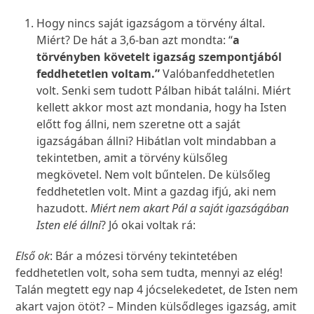
Hogy nincs saját igazságom a törvény által.
Miért? De hát a 3,6-ban azt mondta: “
a
törvényben követelt igazság szempontjából
feddhetetlen voltam.”
Valóbanfeddhetetlen
volt. Senki sem tudott Pálban hibát találni. Miért
kellett akkor most azt mondania, hogy ha Isten
előtt fog állni, nem szeretne ott a saját
igazságában állni? Hibátlan volt mindabban a
tekintetben, amit a törvény külsőleg
megkövetel. Nem volt bűntelen. De külsőleg
feddhetetlen volt. Mint a gazdag ifjú, aki nem
hazudott.
Miért nem akart Pál a saját igazságában
Isten elé állni
? Jó okai voltak rá:
Első ok
: Bár a mózesi törvény tekintetében
feddhetetlen volt, soha sem tudta, mennyi az elég!
Talán megtett egy nap 4 jócselekedetet, de Isten nem
akart vajon ötöt? – Minden külsődleges igazság, amit