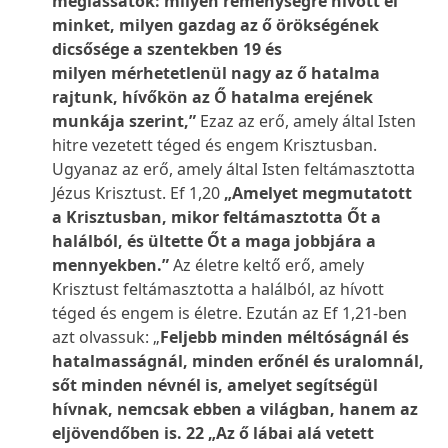
meglássátok: milyen reménységre hívott el
minket, milyen gazdag az ő örökségének
dicsősége a szentekben 19 és
milyen mérhetetlenül nagy az ő hatalma
rajtunk, hívőkön az Ő hatalma erejének
munkája szerint,”
Ezaz az erő, amely által Isten
hitre vezetett téged és engem Krisztusban.
Ugyanaz az erő, amely által Isten feltámasztotta
Jézus Krisztust. Ef 1,20
„Amelyet megmutatott
a Krisztusban, mikor feltámasztotta Őt a
halálból, és ültette Őt a maga jobbjára a
mennyekben.”
Az életre keltő erő, amely
Krisztust feltámasztotta a halálból, az hívott
téged és engem is életre. Ezután az Ef 1,21-ben
azt olvassuk: „
Feljebb minden méltóságnál és
hatalmasságnál, minden erőnél és uralomnál,
sőt minden névnél is, amelyet segítségül
hívnak, nemcsak ebben a világban, hanem az
eljövendőben is. 22 „Az ő lábai alá vetett