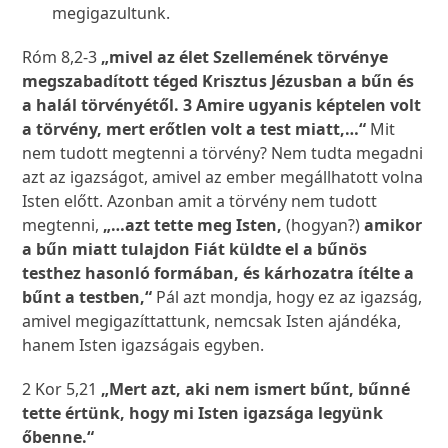
megigazultunk.
Róm 8,2-3
„mivel az élet Szellemének törvénye
megszabadított téged Krisztus Jézusban a bűn és
a halál törvényétől. 3 Amire ugyanis képtelen volt
a törvény, mert erőtlen volt a test miatt,…“
Mit
nem tudott megtenni a törvény? Nem tudta megadni
azt az igazságot, amivel az ember megállhatott volna
Isten előtt. Azonban amit a törvény nem tudott
megtenni,
„…azt tette meg Isten,
(hogyan?)
amikor
a bűn miatt tulajdon Fiát küldte el a bűnös
testhez hasonló formában, és kárhozatra ítélte a
bűnt a testben,“
Pál azt mondja, hogy ez az igazság,
amivel megigazíttattunk, nemcsak Isten ajándéka,
hanem Isten igazságais egyben.
2 Kor 5,21
„Mert azt, aki nem ismert bűnt, bűnné
tette értünk, hogy mi Isten igazsága legyünk
őbenne.“