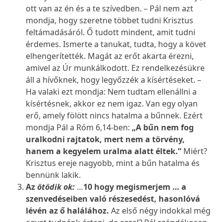
ott van az én és a te szívedben. – Pál nem azt
mondja, hogy szeretne többet tudni Krisztus
feltámadásáról. Ő tudott mindent, amit tudni
érdemes. Ismerte a tanukat, tudta, hogy a követ
elhengerítették. Magát az erőt akarta érezni,
amivel az Úr munkálkodott. Ez rendelkezésükre
áll a hívőknek, hogy legyőzzék a kísértéseket. –
Ha valaki ezt mondja: Nem tudtam ellenállni a
kísértésnek, akkor ez nem igaz. Van egy olyan
erő, amely fölött nincs hatalma a bűnnek. Ezért
mondja Pál a Róm 6,14-ben:
„A bűn nem fog
uralkodni rajtatok, mert nem a törvény,
hanem a kegyelem uralma alatt éltek.”
Miért?
Krisztus ereje nagyobb, mint a bűn hatalma és
bennünk lakik.
Az
ötödik ok:
…
10 hogy megismerjem … a
szenvedéseiben való részesedést, hasonlóvá
lévén az ő halálához.
Az első négy indokkal még