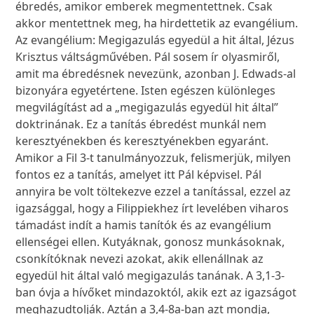
ébredés, amikor emberek megmentettnek. Csak
akkor mentettnek meg, ha hirdettetik az evangélium.
Az evangélium: Megigazulás egyedül a hit által, Jézus
Krisztus váltságművében. Pál sosem ír olyasmiről,
amit ma ébredésnek nevezünk, azonban J. Edwads-al
bizonyára egyetértene. Isten egészen különleges
megvilágítást ad a „megigazulás egyedül hit által”
doktrinának. Ez a tanítás ébredést munkál nem
keresztyénekben és keresztyénekben egyaránt.
Amikor a Fil 3-t tanulmányozzuk, felismerjük, milyen
fontos ez a tanítás, amelyet itt Pál képvisel. Pál
annyira be volt töltekezve ezzel a tanítással, ezzel az
igazsággal, hogy a Filippiekhez írt levelében viharos
támadást indít a hamis tanítók és az evangélium
ellenségei ellen. Kutyáknak, gonosz munkásoknak,
csonkítóknak nevezi azokat, akik ellenállnak az
egyedül hit által való megigazulás tanának. A 3,1-3-
ban óvja a hívőket mindazoktól, akik ezt az igazságot
meghazudtolják. Aztán a 3,4-8a-ban azt mondja,