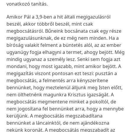
vonatkozó tanítás.
Amikor Pál a 3,9-ben a hit általi megigazulásról
beszél, akkor többről beszél, mint csak
megbocsátásról. Bűneink bocsánata csak egy része
megigazulásunknak, de ez még nem minden. Ha a
bíróság valakit felment a büntetés alól, az az ember
ugyanúgy fogja elhagyni a termet, ahogy bejött. Még
mindig ugyanaz a személy lesz. Senki sem fogja azt
mondani, hogy most igazabb, mint amikor bejött. A
megigazítás viszont pontosan ezt teszi: pusztán a
megbocsátás, a felmentés arra kényszerítene
bennünket, hogy meztelenül álljunk meg Isten előtt,
nem ölthetnénk magunkra Krisztus igazságát. A
megbocsátás megmentene minket a pokoltól, de
nem jogosítana fel bennünket arra, hogy a mennybe
kerüljünk. A megbocsátás megszabadítana
bennünket a láncainktól, de nem ajándékozna
nekünk koronát. A megbocsátás megszabadít az