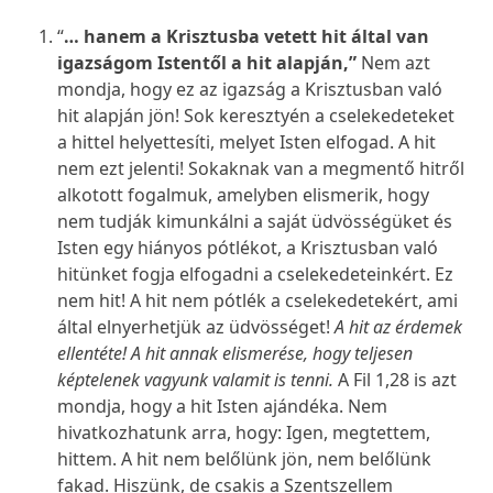
“
…
hanem a Krisztusba vetett hit által van
igazságom Istentől a hit alapján,”
Nem azt
mondja, hogy ez az igazság a Krisztusban való
hit alapján jön! Sok keresztyén a cselekedeteket
a hittel helyettesíti, melyet Isten elfogad. A hit
nem ezt jelenti! Sokaknak van a megmentő hitről
alkotott fogalmuk, amelyben elismerik, hogy
nem tudják kimunkálni a saját üdvösségüket és
Isten egy hiányos pótlékot, a Krisztusban való
hitünket fogja elfogadni a cselekedeteinkért. Ez
nem hit! A hit nem pótlék a cselekedetekért, ami
által elnyerhetjük az üdvösséget!
A hit az érdemek
ellentéte! A hit annak elismerése, hogy teljesen
képtelenek vagyunk valamit is tenni.
A Fil 1,28 is azt
mondja, hogy a hit Isten ajándéka. Nem
hivatkozhatunk arra, hogy: Igen, megtettem,
hittem. A hit nem belőlünk jön, nem belőlünk
fakad. Hiszünk, de csakis a Szentszellem