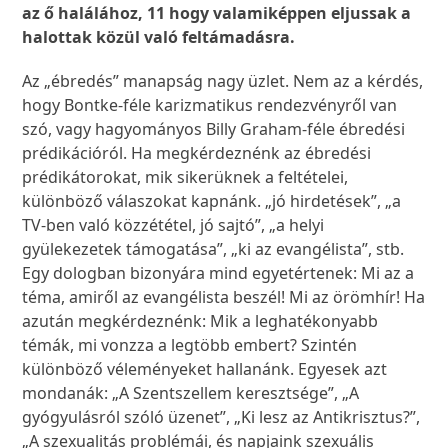
az ő halálához, 11 hogy valamiképpen eljussak a
halottak közül való feltámadásra.
Az „ébredés” manapság nagy üzlet. Nem az a kérdés,
hogy Bontke-féle karizmatikus rendezvényről van
szó, vagy hagyományos Billy Graham-féle ébredési
prédikációról. Ha megkérdeznénk az ébredési
prédikátorokat, mik sikerüknek a feltételei,
különböző válaszokat kapnánk. „jó hirdetések”, „a
TV-ben való közzététel, jó sajtó”, „a helyi
gyülekezetek támogatása”, „ki az evangélista”, stb.
Egy dologban bizonyára mind egyetértenek: Mi az a
téma, amiről az evangélista beszél! Mi az örömhír! Ha
azután megkérdeznénk: Mik a leghatékonyabb
témák, mi vonzza a legtöbb embert? Szintén
különböző véleményeket hallanánk. Egyesek azt
mondanák: „A Szentszellem keresztsége”, „A
gyógyulásról szóló üzenet”, „Ki lesz az Antikrisztus?”,
„A szexualitás problémái, és napjaink szexuális