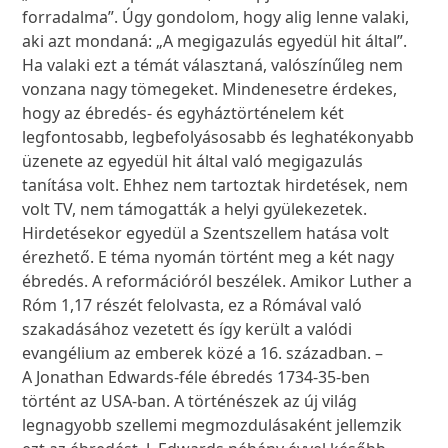
forradalma”. Úgy gondolom, hogy alig lenne valaki,
aki azt mondaná: „A megigazulás egyedül hit által”.
Ha valaki ezt a témát választaná, valószínűleg nem
vonzana nagy tömegeket. Mindenesetre érdekes,
hogy az ébredés- és egyháztörténelem két
legfontosabb, legbefolyásosabb és leghatékonyabb
üzenete az egyedül hit által való megigazulás
tanítása volt. Ehhez nem tartoztak hirdetések, nem
volt TV, nem támogatták a helyi gyülekezetek.
Hirdetésekor egyedül a Szentszellem hatása volt
érezhető. E téma nyomán történt meg a két nagy
ébredés. A reformációról beszélek. Amikor Luther a
Róm 1,17 részét felolvasta, ez a Rómával való
szakadásához vezetett és így került a valódi
evangélium az emberek közé a 16. században. –
A Jonathan Edwards-féle ébredés 1734-35-ben
történt az USA-ban. A történészek az új világ
legnagyobb szellemi megmozdulásaként jellemzik