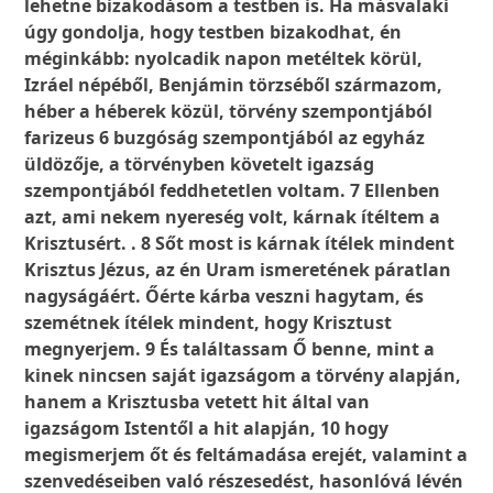
lehetne bizakodásom a testben is. Ha másvalaki
úgy gondolja, hogy testben bizakodhat, én
méginkább: nyolcadik napon metéltek körül,
Izráel népéből, Benjámin törzséből származom,
héber a héberek közül, törvény szempontjából
farizeus 6 buzgóság szempontjából az egyház
üldözője, a törvényben követelt igazság
szempontjából feddhetetlen voltam. 7 Ellenben
azt, ami nekem nyereség volt, kárnak ítéltem a
Krisztusért. . 8 Sőt most is kárnak ítélek mindent
Krisztus Jézus, az én Uram ismeretének páratlan
nagyságáért. Őérte kárba veszni hagytam, és
szemétnek ítélek mindent, hogy Krisztust
megnyerjem. 9 És találtassam Ő benne, mint a
kinek nincsen saját igazságom a törvény alapján,
hanem a Krisztusba vetett hit által van
igazságom Istentől a hit alapján, 10 hogy
megismerjem őt és feltámadása erejét, valamint a
szenvedéseiben való részesedést, hasonlóvá lévén