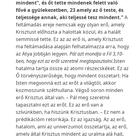
mindent”, és őt tette mindenek felett való
fővé a gyülekezetben, 23 amely az ő teste, és
teljessége annak, aki teljessé tesz mindent.”
A
feltámadás ereje nemcsak egy olyan erő, amely
Krisztust előhozta a halottak közül, és a halált
semmissé tette. Ez az az erő is, amely Krisztust
ma feltámadása alapján felhatalmazza arra, hogy
az Atya jobbján legyen.
Pál azt mondja a Fil 3,10-
ben, hogy ezt az erőt szeretné megtapasztalni.
Isten
hatalma tartja össze az atomi részecskéket. Ez az
Ő törvényszerűsége, hogy mindent összetart. Ha
Isten megvonná ezt az erőt a világtól, akkor
kozmoszunk széthullana. Végső soron minden
erő Krisztus által van. – Pál meg szeretné
tapasztalni ezt az erőt. Ez az erő van a
szívünkben, ha hiszünk Krisztusban. – Ez nem a
prédikációm retorikája. Ez az igazság. Az az erő,
hatalom, ami az univerzumot összetartja, az erő,
amely által Krisztus mindent az uralma alá hajt,