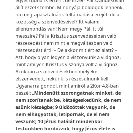
egyet tudnánk érteni, de ezzel? Pál szándékosan
állít ezzel szembe. Mindnyája boldogok lennénk,
ha megtapasztalnánk feltámadása erejét, de a
közösség a szenvedéseivel? Itt valami
ellentmondás van! Nem megy Pál itt túl
messzire? Pál a Krisztus szenvedéseiben való
részesedést nem mint a megváltásban való
részesedést érti. – De akkor mit ért ez alatt? –
Azt, hogy olyan legyen a viszonyunk a világhoz,
mint amilyen Krisztus viszonya volt a világhoz.
Azokban a szenvedésekben melyeket
elszenvedett, nekünk is részesülnünk kell.
Ugyanarra gondol, mint amiről a 2Kor 4,8-ban
beszél: „
Mindenütt szorongatnak minket, de
nem szorítanak be, kétségeskedünk, de nem
esünk kétségbe; 9 üldözöttek vagyunk, de
nem elhagyottak, letipornak, de el nem
veszünk; 10 Jézus halálát mindenkor
testünkben hordozzuk, hogy Jézus élete is