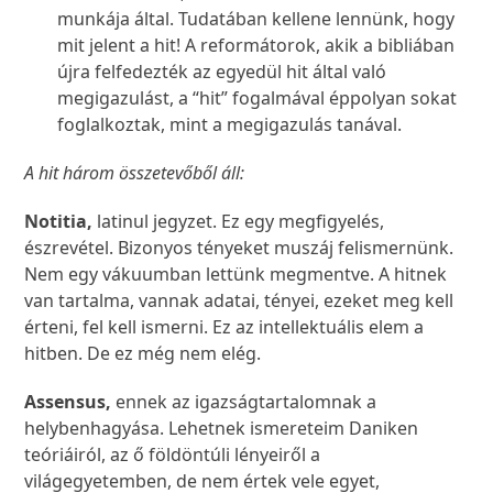
munkája által. Tudatában kellene lennünk, hogy
mit jelent a hit! A reformátorok, akik a bibliában
újra felfedezték az egyedül hit által való
megigazulást, a “hit” fogalmával éppolyan sokat
foglalkoztak, mint a megigazulás tanával.
A hit három összetevőből áll:
Notitia,
latinul jegyzet. Ez egy megfigyelés,
észrevétel. Bizonyos tényeket muszáj felismernünk.
Nem egy vákuumban lettünk megmentve. A hitnek
van tartalma, vannak adatai, tényei, ezeket meg kell
érteni, fel kell ismerni. Ez az intellektuális elem a
hitben. De ez még nem elég.
Assensus,
ennek az igazságtartalomnak a
helybenhagyása. Lehetnek ismereteim Daniken
teóriáiról, az ő földöntúli lényeiről a
világegyetemben, de nem értek vele egyet,