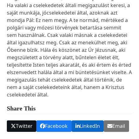
Ha valaki a cselekedetek általi megigazulást keresi, a
saját munkája, jócselekedetei által, azoknak azt
mondja Pál: Ez nem megy. A te normád, mértéked a
polgári vagy mózesi törvények betartása semmit
sem használnak. Csak valaki másnak a cselekedetei
által igazulhatsz meg. Csak az menekülhet meg, aki
Őbenne bízik. Hála és köszönet az Úr Jézusnak, aki
megszületett a törvény alatt, bűntelen életet élt,
teljesítette Isten teljes akaratát, és aki értem és érted
elszenvedett halála által a mi büntetésünket viselte. A
megigazulás tehát cselekedetek által történik, de
nem a saját cselekedeteink által, hanem a Krisztus
cselekedetei által.
Share This
Twitter
Facebook
LinkedIn
Email