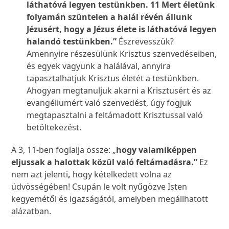
láthatóvá legyen testünkben. 11 Mert életünk
folyamán szüntelen a halál révén állunk
Jézusért, hogy a Jézus élete is láthatóvá legyen
halandó testünkben.”
Észrevesszük?
Amennyire részesülünk Krisztus szenvedéseiben,
és egyek vagyunk a halálával, annyira
tapasztalhatjuk Krisztus életét a testünkben.
Ahogyan megtanuljuk akarni a Krisztusért és az
evangéliumért való szenvedést, úgy fogjuk
megtapasztalni a feltámadott Krisztussal való
betöltekezést.
A 3, 11-ben foglalja össze: „
hogy valamiképpen
eljussak a halottak közül való feltámadásra.”
Ez
nem azt jelenti
,
hogy kételkedett volna az
üdvösségében! Csupán le volt nyűgözve Isten
kegyemétől és igazságától, amelyben megállhatott
alázatban.