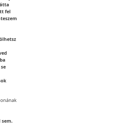
átta
t fel
ráteszem
ölhetsz
ved
ába
 se
sok
abonának
l sem.