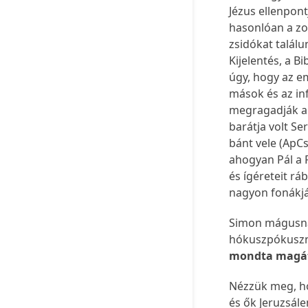
Jézus ellenpont
hasonlóan a z
zsidókat találu
Kijelentés, a B
úgy, hogy az e
mások és az in
megragadják a 
barátja volt Se
bánt vele (ApCse
ahogyan Pál a R
és ígéreteit rá
nagyon fonákjá
Simon mágusnak
hókuszpókuszn
mondta magá
Nézzük meg, ho
és ők Jeruzsál