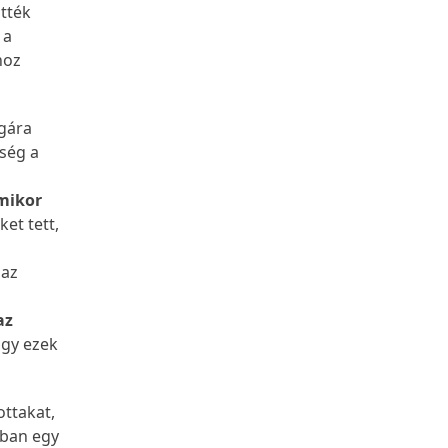
itték
 a
hoz
agára
bség a
amikor
ket tett,
 az
az
ogy ezek
ottakat,
nban egy