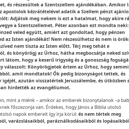
et, és részesültek a Szentszellem ajándékában. Amikor l
 apostolok kézrátételével adatik a Szellem pénzt ajánlot
szólt: Adjátok meg nekem is ezt a hatalmat, hogy akire 
 vegye a Szentszellemet. Péter azonban ezt mondta neki:
énzed veled együtt, amiért azt gondoltad, hogy pénzen
d az Isten ajándékát! Nem részesülhetsz és nem is örök
szíved nem tiszta az Isten előtt. Térj meg tehát e
l, és könyörögj az Úrhoz, hátha megbocsátja neked szí
rt látom, hogy a keserű irigység és a gonoszság fogság
így válaszolt: Könyörögjetek értem az Úrhoz, hogy semmi
abból, amit mondtatok! Ők pedig bizonyságot tettek, és
r igéjét, azután visszatértek Jeruzsálembe, és útközben 
ban hirdették az evangéliumot.
en, mint a miénk – amikor az emberek bizonytalanok –a b
knek főszezonja van. Érdekes, hogy János a Biblia utolsó
tolsó napok embereit így írja körül:
és nem tértek meg
ból, varázslásaikból, paráználkodásaikból és lopásaikbó