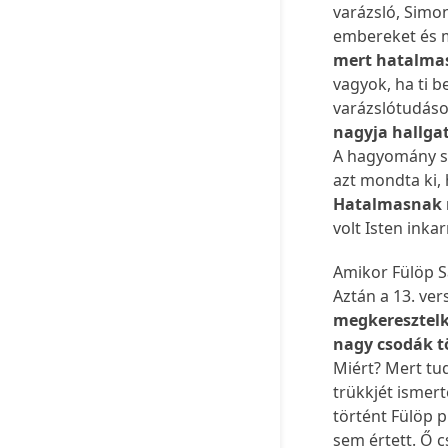
varázsló, Simon
embereket és m
mert hatalma
vagyok, ha ti 
varázslótudáso
nagyja hallgat
A hagyomány sz
azt mondta ki,
Hatalmasnak n
volt Isten ink
Amikor Fülöp S
Aztán a 13. ve
megkeresztelke
nagy csodák t
Miért? Mert tu
trükkjét ismer
történt Fülöp p
sem értett. Ő c