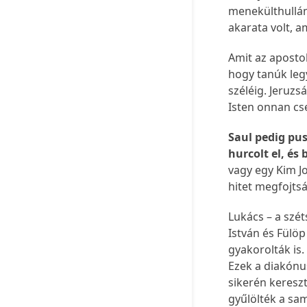
menekülthullám 
akarata volt, a
Amit az apostol
hogy tanúk leg
széléig. Jeruz
Isten onnan cse
Saul pedig pus
hurcolt el, és
vagy egy Kim J
hitet megfojtsá
Lukács – a szét
István és Fülöp
gyakorolták is
Ezek a diakónu
sikerén keresz
gyűlölték a sa