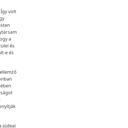
Így volt
ogy
esten
lytársam
hogy a
ülei és
lt-e és
jellemző
zonban
jében
jságot
z
onyítják
a júdeai