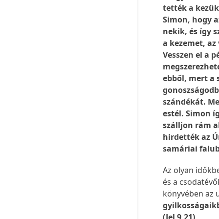
tették a kezük
Simon, hogy az
nekik, és így 
a kezemet, az
Vesszen el a p
megszerezhete
ebből, mert a 
gonoszságodbó
szándékát. Me
estél. Simon 
szálljon rám 
hirdették az Ú
samáriai falu
Az olyan időkb
és a csodatévő
könyvében az u
gyilkosságaik
(Jel 9,21)