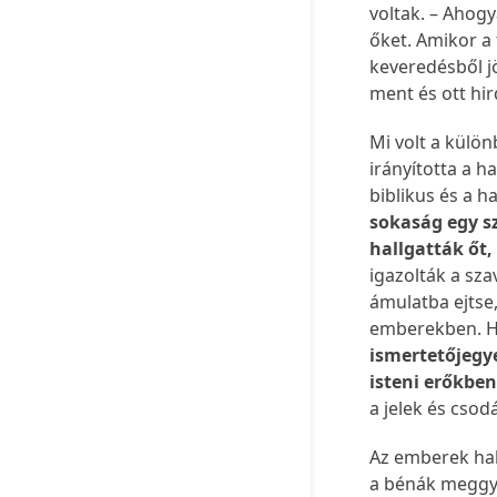
voltak. – Ahogy
őket. Amikor a 
keveredésből j
ment és ott hir
Mi volt a külö
irányította a h
biblikus és a h
sokaság egy sz
hallgatták őt,
igazolták a sza
ámulatba ejtse
emberekben. Ha
ismertetőjegye
isteni erőkbe
a jelek és csod
Az emberek hall
a bénák meggyó