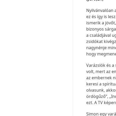
Nyilvánvalóan a
ez és így is le
ismerik a jövő
bizonyos sárga 
a családjával u
zsidókat kivég
nagynénje minde
hogy megmene
Varázslók és a
volt, mert az e
az embernek ni
keresi a spiri
olvasunk, akkor
ördögűző”, „In
ezt. A TV képe
Simon egy varáz