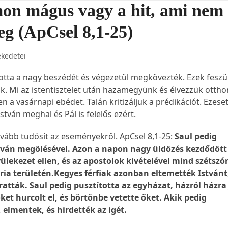
mon mágus vagy a hit, ami nem
g (ApCsel 8,1-25)
ekedetei
otta a nagy beszédét és végezetül megkövezték. Ezek feszü
ak. Mi az istentisztelet után hazamegyünk és élvezzük otth
 a vasárnapi ebédet. Talán kritizáljuk a prédikációt. Ezese
stván meghal és Pál is felelős ezért.
vább tudósít az eseményekről. ApCsel 8,1-25:
Saul pedig
stván megölésével. Azon a napon nagy üldözés kezdődött
ülekezet ellen, és az apostolok kivételével mind szétszó
ia területén.Kegyes férfiak azonban eltemették Istvánt
tták. Saul pedig pusztította az egyházat, házról házra 
őket hurcolt el, és börtönbe vetette őket. Akik pedig
 elmentek, és hirdették az igét.