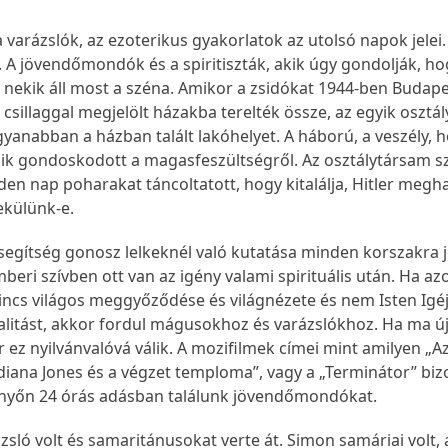
 varázslók, az ezoterikus gyakorlatok az utolsó napok jelei. 
sz. A jövendőmondók és a spiritiszták, akik úgy gondolják, h
t, nekik áll most a széna. Amikor a zsidókat 1944-ben Budap
csillaggal megjelölt házakba terelték össze, az egyik osztá
gyanabban a házban talált lakóhelyet. A háború, a veszély, 
zik gondoskodott a magasfeszültségről. Az osztálytársam sz
n nap poharakat táncoltatott, hogy kitalálja, Hitler megha
külünk-e.
 segítség gonosz lelkeknél való kutatása minden korszakra 
mberi szívben ott van az igény valami spirituális után. Ha a
ncs világos meggyőződése és világnézete és nem Isten Igé
tualitást, akkor fordul mágusokhoz és varázslókhoz. Ha ma ú
 ez nyilvánvalóvá válik. A mozifilmek címei mint amilyen „A
diana Jones és a végzet temploma”, vagy a „Terminátor” biz
rnyőn 24 órás adásban találunk jövendőmondókat.
sló volt és samaritánusokat verte át. Simon samáriai volt, 