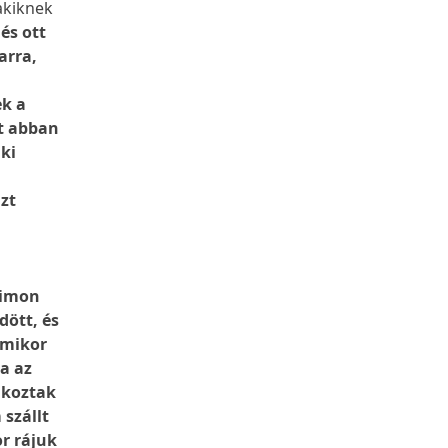
akiknek
és ott
arra,
ek a
lt abban
aki
zt
Simon
dött, és
Amikor
a az
dkoztak
szállt
or rájuk