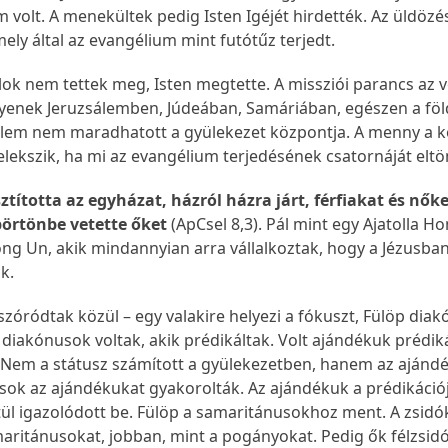
volt. A menekültek pedig Isten Igéjét hirdették. Az üldözé
mely által az evangélium mint futótűz terjedt.
ok nem tettek meg, Isten megtette. A missziói parancs az v
yenek Jeruzsálemben, Júdeában, Samáriában, egészen a föl
sálem nem maradhatott a gyülekezet központja. A menny a 
lekszik, ha mi az evangélium terjedésének csatornáját eltö
ztította az egyházat, házról házra járt, férfiakat és nők
 börtönbe vetette őket
(ApCsel 8,3). Pál mint egy Ajatolla H
ong Un, akik mindannyian arra vállalkoztak, hogy a Jézusban
k.
szóródtak közül – egy valakire helyezi a fókuszt, Fülöp diak
 diakónusok voltak, akik prédikáltak. Volt ajándékuk prédiká
. Nem a státusz számított a gyülekezetben, hanem az ajánd
sok az ajándékukat gyakorolták. Az ajándékuk a prédikáció
tül igazolódott be. Fülöp a samaritánusokhoz ment. A zsidó
maritánusokat, jobban, mint a pogányokat. Pedig ők félzsid