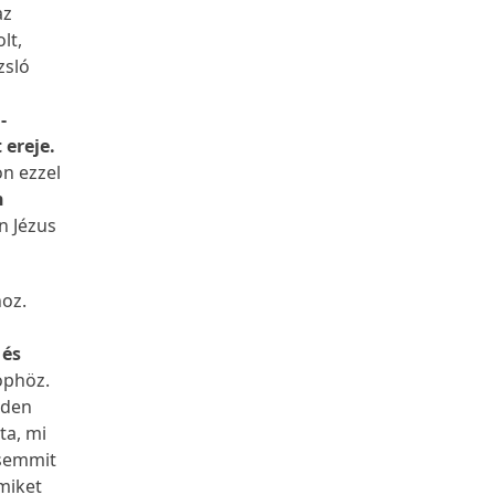
az
lt,
zsló
-
 ereje.
on ezzel
n
an Jézus
oz.
 és
öphöz.
nden
ta, mi
 semmit
amiket