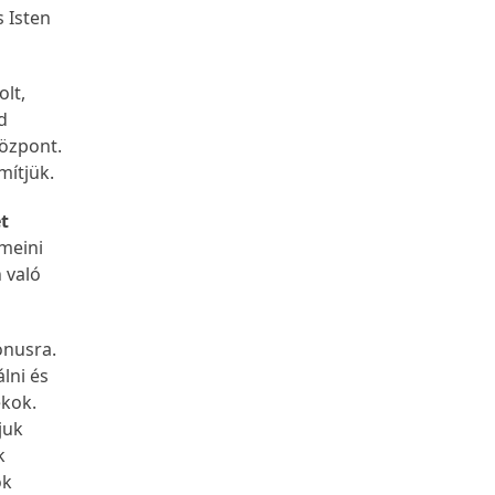
s Isten
olt,
d
központ.
mítjük.
et
omeini
 való
ónusra.
lni és
ékok.
juk
k
ók