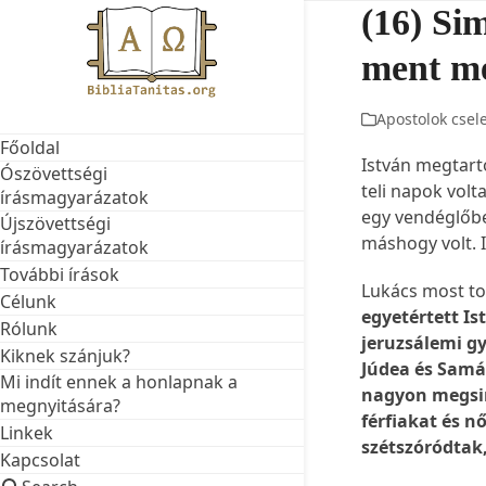
Skip
(16) Si
to
ment me
content
Apostolok csel
Főoldal
István megtart
Ószövettségi
teli napok volt
írásmagyarázatok
egy vendéglőben
Újszövettségi
máshogy volt. I
írásmagyarázatok
További írások
Lukács most to
Célunk
egyetértett I
Rólunk
jeruzsálemi gy
Kiknek szánjuk?
Júdea és Samár
Mi indít ennek a honlapnak a
nagyon megsira
megnyitására?
férfiakat és n
Linkek
szétszóródtak,
Kapcsolat