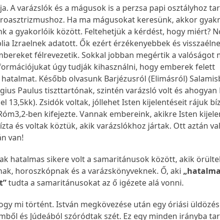
ja. A varázslók és a mágusok is a perzsa papi osztályhoz tar
oroasztrizmushoz. Ha ma mágusokat keresünk, akkor gyak
nk a gyakorlóik között. Feltehetjük a kérdést, hogy miért? N
iblia Izraelnek adatott. Ők ezért érzékenyebbek és visszaélne
mbereket félrevezetik. Sokkal jobban megértik a valóságot 
formációjukat úgy tudják kihasználni, hogy emberek felett
hatalmat. Később olvasunk Barjézusról (Elimásról) Salamis
rgius Paulus tiszttartónak, szintén varázsló volt és ahogyan 
l 13,5kk). Zsidók voltak, jóllehet Isten kijelentéseit rájuk bí
óm3,2-ben kifejezte. Vannak embereink, akikre Isten kijele
bízta és voltak köztük, akik varázslókhoz jártak. Ott aztán va
n van!
 hatalmas sikere volt a samaritánusok között, akik örülte
ak, horoszkópnak és a varázskönyveknek. Ő, aki
„hatalm
t”
tudta a samaritánusokat az ő igézete alá vonni.
gy mi történt. István megkövezése után egy óriási üldözé
emből és Júdeából szóródtak szét. Ez egy minden irányba ta