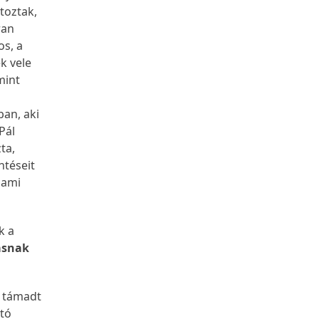
toztak,
ran
os, a
k vele
mint
ban, aki
Pál
zta,
ntéseit
lami
k a
asnak
s támadt
rtó