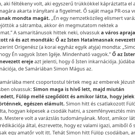
, aki féltékeny volt, aki egyszerű trükkökkel kápráztatta el 
agára akarta irányítani a figyelmet. Ő saját maga PR-osa vo
snak mondta magát.
„Én egy nemzetközileg elismert vará
bejöttök a sátramba, akkor én megmutatom nektek a
mat.” A samaritánusok hittek neki, olvassuk
a város apraja
ott rá és azt mondták: Ő az Isten Hatalmasnak nevezett
erint Origenész (a korai egyház egyik atyja) mondta: „Sim
 hogy Én vagyok Isten Igéje. Mindenható vagyok.”
Ő az Iste
evezett ereje
azt jelenti, hogy ő Isten inkarnációja. Júdáb
arnációja, de Samáriában Simon Mágus az.
amáriába ment csoportostul tértek meg az emberek Jézush
rsben olvassuk:
Simon maga is hívő lett, majd miután
dett, Fülöp mellé szegődött és amikor látta, hogy jelek
örténnek, egészen elámult.
Simon hitt és csatlakozott Fül
dta, hogyan képesek a csodák hatni, a szemfényvesztés mi
te. Mestere volt a varázslás tudományának. Most, amikor lát
rédikációja által, észrevette, hogy ez valami igazi, amiből ő
sak egy amatőr volt itt. Tehát Simon hitt Fülöp csodáiban, 