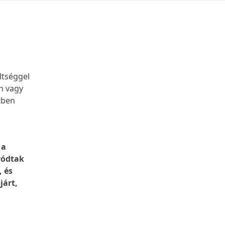
ltséggel
on vagy
tben
 a
ródtak
, és
járt,