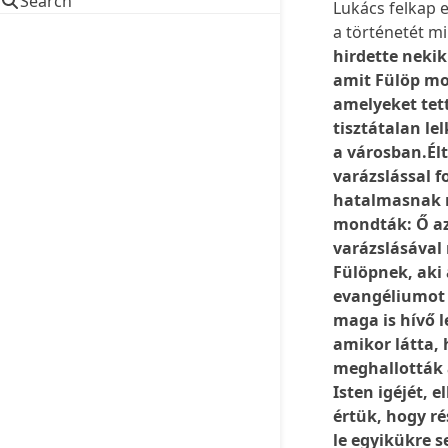
Search
Lukács felkap 
a történetét m
hirdette nekik 
amit Fülöp mon
amelyeket tet
tisztátalan le
a városban.Élt
varázslással f
hatalmasnak m
mondták: Ő az
varázslásával
Fülöpnek, aki 
evangéliumot 
maga is hívő l
amikor látta,
meghallották 
Isten igéjét, 
értük, hogy r
le egyikükre s