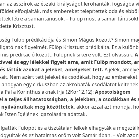
an az asszírok az északi királyságot lerohanták, fogságba v
földet elfoglalták, más embereket telepítettek oda és ebből
öttek létre a samaritánusok. – Fülöp most a samaritánusok
dette Krisztust.
nbség Fülöp prédikációja és Simon Mágus között? Simon m
allgatóinak figyelmét. Fülöp Krisztust prédikálta. Ez a külön
amis prédikáció között. Fülöpnek sikere volt. Ezt olvassuk:
A
ívvel és egy lélekkel figyelt arra, amit Fülöp mondott, 
 és látták azokat a jeleket, amelyeket tett.
A jelek, amelye
vait. Nem azért tett jeleket és csodákat, hogy az embereket
, ahogyan egy cirkuszban az akrobaták csodálatot keltenek
 Pál a Korinthusiaknak írja (2Kor12,12):
Apostolságom
i a teljes állhatatosságban, a jelekben, a csodákban és 
n nyilvánultak meg közöttetek,
akkor azzal azt mondja, h
ák Isten Igéjének igazolására adattak.
gatták Fülöpöt és a tisztátalan lelkek elhagyták a megszáll
gyultak és ez hatalmas öröm volt Samáriában. – Volt azo