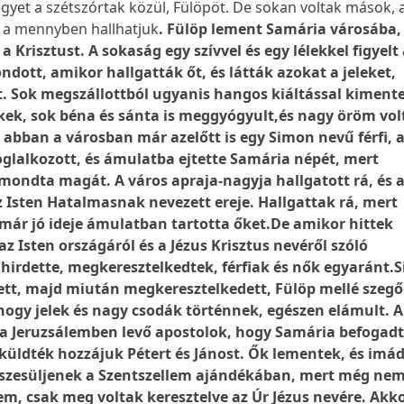
egyet a szétszórtak közül, Fülöpöt. De sokan voltak mások, 
i a mennyben hallhatjuk
. Fülöp lement Samária városába, 
a Krisztust. A sokaság egy szívvel és egy lélekkel figyelt 
dott, amikor hallgatták őt, és látták azokat a jeleket,
t. Sok megszállottból ugyanis hangos kiáltással kiment
lkek, sok béna és sánta is meggyógyult,és nagy öröm vo
 abban a városban már azelőtt is egy Simon nevű férfi, 
oglalkozott, és ámulatba ejtette Samária népét, mert
ondta magát. A város apraja-nagyja hallgatott rá, és a
 Isten Hatalmasnak nevezett ereje. Hallgattak rá, mert
 már jó ideje ámulatban tartotta őket.De amikor hittek
az Isten országáról és a Jézus Krisztus nevéről szóló
hirdette, megkeresztelkedtek, férfiak és nők egyaránt.
ett, majd miután megkeresztelkedett, Fülöp mellé szegő
 hogy jelek és nagy csodák történnek, egészen elámult. 
a Jeruzsálemben levő apostolok, hogy Samária befogadt
elküldték hozzájuk Pétert és Jánost. Ők lementek, és imá
észesüljenek a Szentszellem ajándékában, mert még nem 
em, csak meg voltak keresztelve az Úr Jézus nevére. Akk