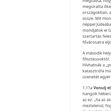
megtudta, hogy
megsiratta őket
országokban, a
össze. Mit mon
néppel Júdeába
mondjátok el G
szertartás fele
fővárosaira elj
A második hel
filiszteusoktól
Hívhatnák a „p
katasztrófa mi
üzenetét egyér
1,11a
Vonulj e
hangzik héberül
az ez: „ha az a
meztelenül, fo