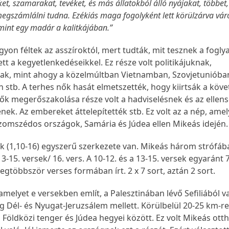
ket, szamarakat, tevéket, és más állatokból álló nyájakat, többet
egszámlálni tudna. Ezékiás maga fogolyként lett körülzárva vá
mint egy madár a kalitkájában.”
on féltek az asszíroktól, mert tudták, mit tesznek a foglya
tt a kegyetlenkedéseikkel. Ez része volt politikájuknak,
k, mint ahogy a közelmúltban Vietnamban, Szovjetunióba
 stb. A terhes nők hasát elmetszették, hogy kiirtsák a köv
nők megerőszakolása része volt a hadviselésnek és az ellen
ek. Az embereket áttelepítették stb. Ez volt az a nép, amel
zomszédos országok, Samária és Júdea ellen Mikeás idején
k (1,10-16) egyszerű szerkezete van. Mikeás három strófába
13-15. versek/ 16. vers. A 10-12. és a 13-15. versek egyaránt 
legtöbbször verses formában írt. 2 x 7 sort, aztán 2 sort.
melyet e versekben említ, a Palesztinában lévő Sefiliából va
ág Dél- és Nyugat-Jeruzsálem mellett. Körülbelül 20-25 km-re
 Földközi tenger és Júdea hegyei között. Ez volt Mikeás otth