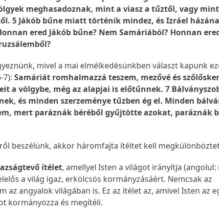
ölgyek meghasadoznak, mint a viasz a tűztől, vagy mint 
től. 5 Jákób bűne miatt történik mindez, és Izráel házán
 Honnan ered Jákób bűne? Nem Samáriából? Honnan ere
ruzsálemből?
egyeznünk, mivel a mai elmélkedésünkben választ kapunk ez
-7):
Samáriát romhalmazzá teszem, mezővé és szőlősker
it a völgybe, még az alapjai is előtűnnek. 7 Bálványszo
nek, és minden szerzeménye tűzben ég el. Minden bálv
, mert paráznák béréből gyűjtötte azokat, paráznák b
.
éről beszélünk, akkor háromfajta ítéltet kell megkülönbözt
gazságtevő ítélet
, amellyel Isten a világot irányítja (angolul:
 felelős a világ igaz, erkölcsös kormányzásáért. Nemcsak az
az angyalok világában is. Ez az ítélet az, amivel Isten az 
got kormányozza és megítéli.