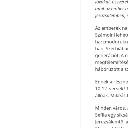
lovakat, öszvére
amit az ember m
Jeruzsálemben, 
Az emberek nagy
Számolni lehete
harcmodorukna
ban, Szerbiában
generációt. A 
megfélemlítésén
háborúzott a s
Ennek a részne
10-12. versek/ 
állnak. Mikeás 
Minden város, a
Sefila egy síks
Jeruzsálemtől a