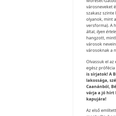
Móreset-Gátból 
városneveket és 
szakasz szinte
olyanok, mint a
versforma). A 
által,
ilyen érte
hangzott, mint
városok nevein
városoknak a n
Olvassuk el az
egész prófécia 
is sírjatok! A
lakossága, sz
Caanánból, Bé
várja a jó hír
kapujára!
Az első említet