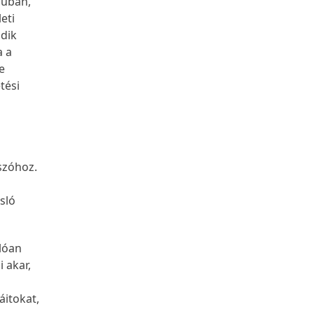
rúban,
eti
ódik
a a
e
tési
 szóhoz.
sló
lóan
 akar,
áitokat,