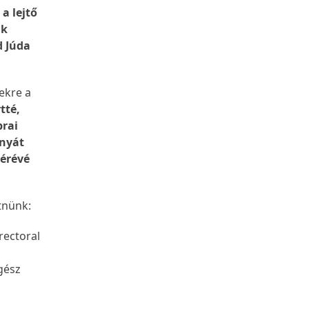
a lejtő
ak
d Júda
ekre a
tté,
brai
ányát
érévé
etnünk:
 rectoral
egész