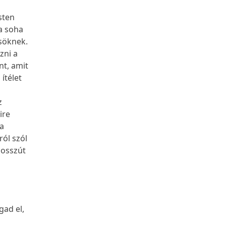
Isten
a soha
ösöknek.
zni a
nt, amit
ítélet
z
ire
 a
ról szól
bosszút
gad el,