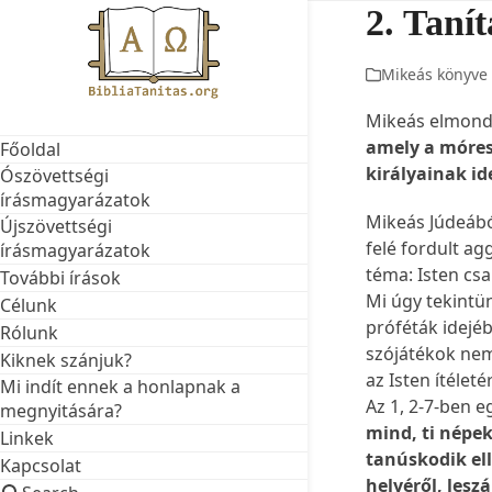
Skip
2. Tanít
to
content
Mikeás könyve
Mikeás elmondj
amely a móres
Főoldal
királyainak id
Ószövettségi
írásmagyarázatok
Mikeás Júdeábó
Újszövettségi
felé fordult a
írásmagyarázatok
téma: Isten csa
További írások
Mi úgy tekintü
Célunk
próféták idejé
Rólunk
szójátékok nem
Kiknek szánjuk?
az Isten ítéleté
Mi indít ennek a honlapnak a
Az 1, 2-7-ben eg
megnyitására?
mind, ti népek,
Linkek
tanúskodik ell
Kapcsolat
helyéről, lesz