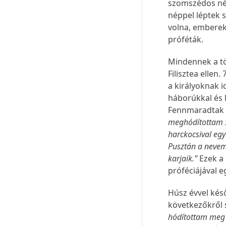
szomszédos nép
néppel léptek 
volna, emberekh
próféták.
Mindennek a tör
Filisztea ellen.
a királyoknak i
háborúkkal és 
Fennmaradtak 
meghódítottam Sa
harckocsival együ
Pusztán a nevem
karjaik.”
Ezek a
próféciájával e
Húsz évvel késő
következőkről
hódítottam meg és