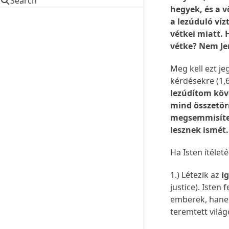
Search
hegyek, és a v
a lezúduló víz
vétkei miatt.
vétke? Nem Je
Meg kell ezt j
kérdésekre (1,6
lezúdítom köve
mind összetör
megsemmisítem
lesznek ismét
Ha Isten ítélet
1.) Létezik az
i
justice). Isten
emberek, hanem 
teremtett vilá