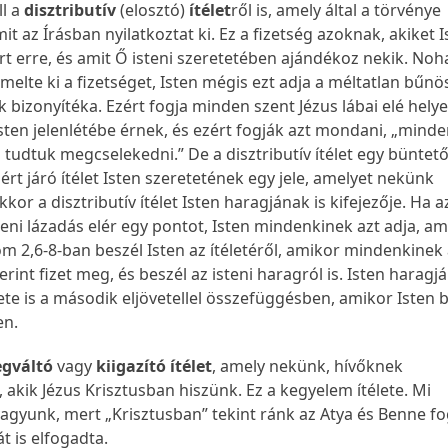
ll a
disztributív
(elosztó)
ítélet
ről is, amely által a törvénye
mit az Írásban nyilatkoztat ki. Ez a fizetség azoknak, akiket 
t erre, és amit Ő isteni szeretetében ajándékoz nekik. Noh
elte ki a fizetséget, Isten mégis ezt adja a méltatlan bűn
bizonyítéka. Ezért fogja minden szent Jézus lábai elé helye
Isten jelenlétébe érnek, és ezért fogják azt mondani, „minde
d tudtuk megcselekedni.” De a disztributív ítélet egy büntető 
mért járó ítélet Isten szeretetének egy jele, amelyet nekünk
kkor a disztributív ítélet Isten haragjának is kifejezője. Ha a
eni lázadás elér egy pontot, Isten mindenkinek azt adja, am
óm 2,6-8-ban beszél Isten az ítéletéről, amikor mindenkinek
rint fizet meg, és beszél az isteni haragról is. Isten haragjá
zete is a második eljövetellel összefüggésben, amikor Isten 
ken.
gváltó
vagy
kiigazító ítélet
, amely nekünk, hívőknek
 akik Jézus Krisztusban hiszünk. Ez a kegyelem ítélete. Mi
agyunk, mert „Krisztusban” tekint ránk az Atya és Benne fo
át is elfogadta.