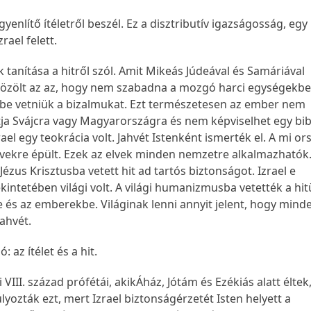
gyenlítő ítéletről beszél. Ez a disztributív igazságosság, egy
zrael felett.
 tanítása a hitről szól. Amit Mikeás Júdeával és Samáriával
özölt az az, hogy nem szabadna a mozgó harci egységekbe
sbe vetniük a bizalmukat. Ezt természetesen az ember nem
ja Svájcra vagy Magyarországra és nem képviselhet egy bibl
rael egy teokrácia volt. Jahvét Istenként ismerték el. A mi o
lvekre épült. Ezek az elvek minden nemzetre alkalmazhatók.
Jézus Krisztusba vetett hit ad tartós biztonságot. Izrael e
intetében világi volt. A világi humanizmusba vetették a hit
 és az emberekbe. Világinak lenni annyit jelent, hogy min
Jahvét.
ó: az ítélet és a hit.
i VIII. század prófétái, akikÁház, Jótám és Ezékiás alatt éltek
ozták ezt, mert Izrael biztonságérzetét Isten helyett a