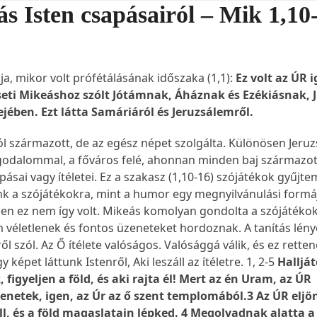
ás Isten csapásairól – Mik 1,10
a, mikor volt prófétálásának időszaka (1,1):
Ez volt az ÚR i
eti Mikeáshoz szólt Jótámnak, Áháznak és Ezékiásnak, 
ejében. Ezt látta Samáriáról és Jeruzsálemről.
l származott, de az egész népet szolgálta. Különösen Jeru
ggodalommal, a főváros felé, ahonnan minden baj származot
pásai vagy ítéletei. Ez a szakasz (1,10-16) szójátékok gyűjt
nk a szójátékokra, mint a humor egy megnyilvánulási formá
ben ez nem így volt. Mikeás komolyan gondolta a szójátékok
 véletlenek és fontos üzeneteket hordoznak. A tanítás lénye
ről szól. Az Ő ítélete valóságos. Valósággá válik, és ez rette
y képet láttunk Istenről, Aki leszáll az ítéletre. 1, 2-5
Halljá
 figyeljen a föld, és aki rajta él! Mert az én Uram, az ÚR
enetek, igen, az Úr az ő szent templomából.3 Az ÚR eljö
áll, és a föld magaslatain lépked. 4 Megolvadnak alatta a