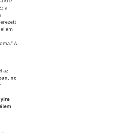
a ki e
Ez a
m
zerezett
zellem
roma.” A
l az
ban, ne
r
yire
sálem