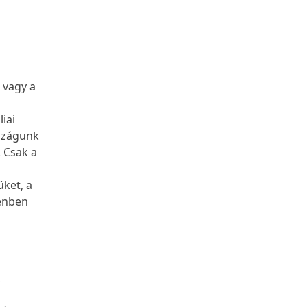
 vagy a
iai
rszágunk
 Csak a
üket, a
denben
,