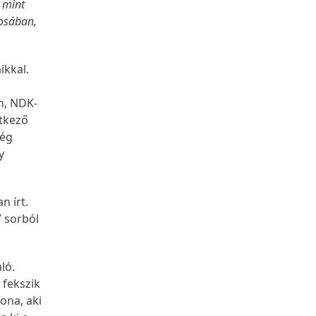
, mint
rosában,
ikkal.
n, NDK-
etkező
ség
y
.
n írt.
7 sorból
ló.
 fekszik
ona, aki