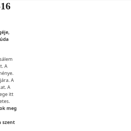
-16
géje,
Júda
zsálem
t. A
eménye.
jára. A
at. A
ge itt
netes.
tok meg
n szent