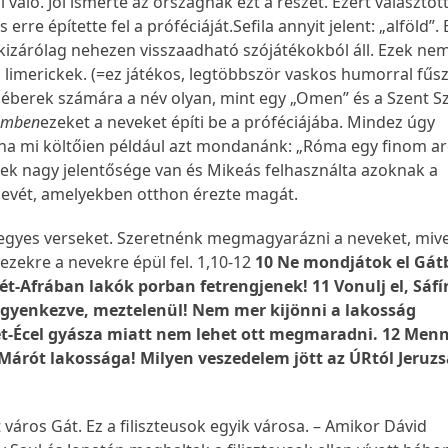
való. Jól ismerte az országnak ezt a részét. Ezért választott
erre építette fel a próféciáját.Sefila annyit jelent: „alföld”. 
 kizárólag nehezen visszaadható szójátékokból áll. Ezek ne
 limerickek. (=ez játékos, legtöbbször vaskos humorral fűs
héberek számára a név olyan, mint egy „Omen” és a Szent S
lemben
ezeket a neveket építi be a próféciájába. Mindez úgy
ha mi költőien például azt mondanánk: „Róma egy finom a
ek nagy jelentősége van és Mikeás felhasználta azoknak a
evét, amelyekben otthon érezte magát.
 egyes verseket. Szeretnénk megmagyarázni a neveket, mive
ezekre a nevekre épül fel. 1,10-12
10 Ne mondjátok el Gát
 Bét-Afrában lakók porban fetrengjenek! 11 Vonulj el, Sáfí
égyenkezve, meztelenül! Nem mer kijönni a lakosság
t-Écel gyásza miatt nem lehet ott megmaradni. 12 Menn
t Márót lakossága! Milyen veszedelem jött az ÚRtól Jeruz
t város Gát. Ez a filiszteusok egyik városa. – Amikor Dávid