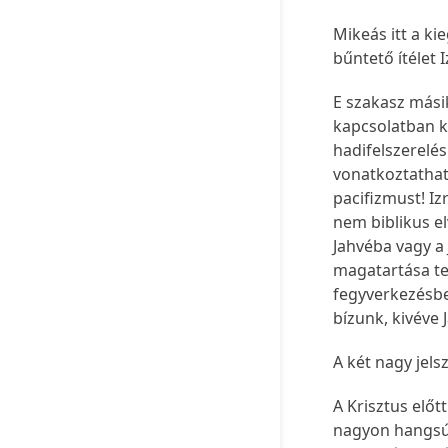
Mikeás itt a kie
bűntető ítélet I
E szakasz másik
kapcsolatban k
hadifelszerelé
vonatkoztathat
pacifizmust! Iz
nem biblikus e
Jahvéba vagy a 
magatartása tek
fegyverkezésbe
bízunk, kivéve 
A két nagy jelsz
A Krisztus előtt
nagyon hangsúly