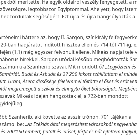
ekből merítette. Ha egyik oldalról veszély fenyegetett, a 
szövetségre, legtöbbször Egyiptommal. Ahelyett, hogy Isten
ez fordultak segítségért. Ezt újra és újra hangsúlyozták a
ténelmi háttere az, hogy II. Sargon, szír király felfegyverk
 720-ban hadjáratot indított Filisztea ellen és 714-től 711-ig,
dején (1,1) még egyszer felvonult ellene. Mikeás napjai tele 
háborús hírekkel. Sargon utódai később meghódították Sam
számunkra Szanherib szavai. Mit mondott ő?
„Legyőztem és
máriát, Budit és Asbudit és 27’290 lakost szállítattam el mind
tt. Uram, Asera dicsősége félelemmel töltötte el őket és erőt vett
től megremegett a szívük és elhagyta őket bátorságuk. Megbén
 szavak Mikeás idején hangzottak el, a 722-ben mondott
gyidejűleg.
bb Szanherib, aki követte az asszír trónon, 701 tájékán a
 számol be:
„Az Ezékiás által megerősített városokból negyvenha
 200’150 embert, fiatalt és időset, férfit és nőt ejtettem foglyul