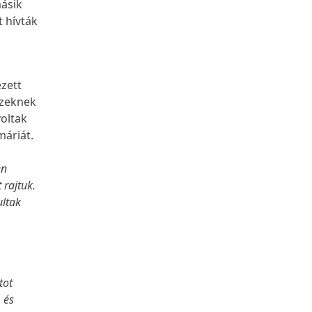
másik
t hívták
ezett
 ezeknek
voltak
áriát.
en
 rajtuk.
ultak
tot
, és