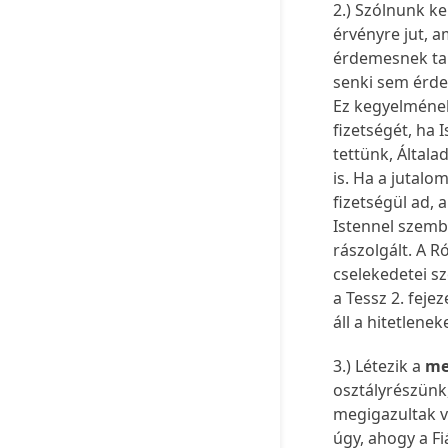
2.) Szólnunk ke
érvényre jut, a
érdemesnek tar
senki sem érdem
Ez kegyelmének 
fizetségét, ha 
tettünk, Általa
is. Ha a jutalo
fizetségül ad, a
Istennel szemb
rászolgált. A R
cselekedetei sze
a Tessz 2. feje
áll a hitetlene
3.) Létezik a
me
osztályrészünk,
megigazultak v
úgy, ahogy a Fi