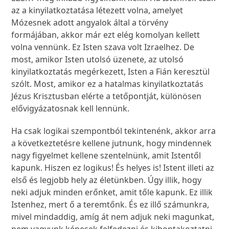
az a kinyilatkoztatása létezett volna, amelyet
Mózesnek adott angyalok által a törvény
formájában, akkor már ezt elég komolyan kellett
volna vennünk. Ez Isten szava volt Izraelhez. De
most, amikor Isten utolsó üzenete, az utolsó
kinyilatkoztatás megérkezett, Isten a Fián keresztül
szólt. Most, amikor ez a hatalmas kinyilatkoztatás
Jézus Krisztusban elérte a tetőpontját, különösen
elővigyázatosnak kell lennünk.
Ha csak logikai szempontból tekintenénk, akkor arra
a következtetésre kellene jutnunk, hogy mindennek
nagy figyelmet kellene szentelnünk, amit Istentől
kapunk. Hiszen ez logikus! És helyes is! Istent illeti az
első és legjobb hely az életünkben. Úgy illik, hogy
neki adjuk minden erőnket, amit tőle kapunk. Ez illik
Istenhez, mert ő a teremtőnk. És ez illő számunkra,
mivel mindaddig, amíg át nem adjuk neki magunkat,