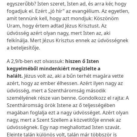
egyszerűbb? Isten szeret, Isten ad, és arra kér, hogy
fogadjuk el. Ezért „jó hír” az evangélium. Az egyetlen,
amit tennünk kell, hogy azt mondjuk: Köszönöm
Uram, hogy értem adtad Jézus Krisztust. Az
üdvösség azért olyan nagy, mert Isten az, aki
felkínálja. Mert Jézus Krisztus ennek az üdvösségnek
a beteljesítője.
A 2,9/b-ben ezt olvassuk:
hiszen ő Isten
kegyelméből mindenkiért megízlelte a
halált.
Jézus volt az, aki a bűn terhét magára vette
azért, hogy az ember élhessen. Azért ilyen nagy az
üdvösség, mert a Szentháromság második
személyének része van benne. Gondolkozz el rajta: A
Szentháromság örök Istene az ő teljességében
magában foglalja ezt a nagy üdvösséget. Azért olyan
nagy, mert a Szent Szellem a közvetítője ennek az
üdvösségnek. Egy nap meghallottad Isten szavát.
Eleinte talán különös volt, talán már többször is