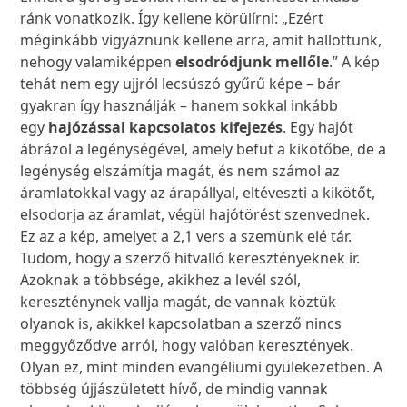
ránk vonatkozik. Így kellene körülírni: „Ezért
méginkább vigyáznunk kellene arra, amit hallottunk,
nehogy valamiképpen
elsodródjunk mellőle
.” A kép
tehát nem egy ujjról lecsúszó gyűrű képe – bár
gyakran így használják – hanem sokkal inkább
egy
hajózással kapcsolatos kifejezés
. Egy hajót
ábrázol a legénységével, amely befut a kikötőbe, de a
legénység elszámítja magát, és nem számol az
áramlatokkal vagy az árapállyal, eltéveszti a kikötőt,
elsodorja az áramlat, végül hajótörést szenvednek.
Ez az a kép, amelyet a 2,1 vers a szemünk elé tár.
Tudom, hogy a szerző hitvalló keresztényeknek ír.
Azoknak a többsége, akikhez a levél szól,
kereszténynek vallja magát, de vannak köztük
olyanok is, akikkel kapcsolatban a szerző nincs
meggyőződve arról, hogy valóban keresztények.
Olyan ez, mint minden evangéliumi gyülekezetben. A
többség újjászületett hívő, de mindig vannak