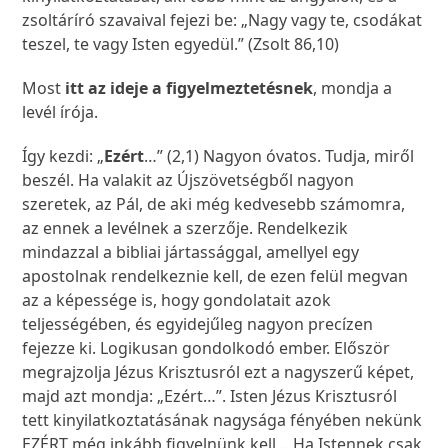
zsoltáríró szavaival fejezi be: „Nagy vagy te, csodákat
teszel, te vagy Isten egyedül.” (Zsolt 86,10)
Most
itt az ideje a figyelmeztetésnek
, mondja a
levél írója.
Így kezdi: „
Ezért
…” (2,1) Nagyon óvatos. Tudja, miről
beszél. Ha valakit az Újszövetségből nagyon
szeretek, az Pál, de aki még kedvesebb számomra,
az ennek a levélnek a szerzője. Rendelkezik
mindazzal a bibliai jártassággal, amellyel egy
apostolnak rendelkeznie kell, de ezen felül megvan
az a képessége is, hogy gondolatait azok
teljességében, és egyidejűleg nagyon precízen
fejezze ki. Logikusan gondolkodó ember. Először
megrajzolja Jézus Krisztusról ezt a nagyszerű képet,
majd azt mondja: „Ezért…”. Isten Jézus Krisztusról
tett kinyilatkoztatásának nagysága fényében nekünk
EZÉRT még inkább figyelnünk kell… Ha Istennek csak