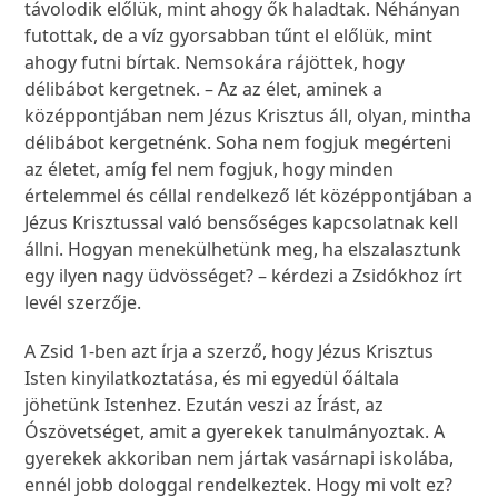
távolodik előlük, mint ahogy ők haladtak. Néhányan
futottak, de a víz gyorsabban tűnt el előlük, mint
ahogy futni bírtak. Nemsokára rájöttek, hogy
délibábot kergetnek. – Az az élet, aminek a
középpontjában nem Jézus Krisztus áll, olyan, mintha
délibábot kergetnénk. Soha nem fogjuk megérteni
az életet, amíg fel nem fogjuk, hogy minden
értelemmel és céllal rendelkező lét középpontjában a
Jézus Krisztussal való bensőséges kapcsolatnak kell
állni. Hogyan menekülhetünk meg, ha elszalasztunk
egy ilyen nagy üdvösséget? – kérdezi a Zsidókhoz írt
levél szerzője.
A Zsid 1-ben azt írja a szerző, hogy Jézus Krisztus
Isten kinyilatkoztatása, és mi egyedül őáltala
jöhetünk Istenhez. Ezután veszi az Írást, az
Ószövetséget, amit a gyerekek tanulmányoztak. A
gyerekek akkoriban nem jártak vasárnapi iskolába,
ennél jobb dologgal rendelkeztek. Hogy mi volt ez?