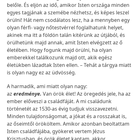
belőle. És eljön az idő, amikor Isten országa minden
egyes tagjának a szemébe nézhetsz, és képes leszel
örülni! Hát nem csodálatos lesz, ha a mennyben egy
olyan férfi- vagy nőtestvérrel foglalhatunk helyet,
akinek ma itt a földön talán kitérünk az útjából, és
örülhetünk majd annak, amit Isten elvégzett az ő
életében. Hogy fogunk majd örülni, ha olyan
emberekkel találkozunk majd ott, akik egész
életükben lázadtak Isten ellen. – Tehát a tárgya miatt
is olyan nagy ez az üdvösség.
A harmadik, ami miatt olyan nagy:
az
eredménye.
Van örök élet! Az öregedés jele, ha az
ember előveszi a családfáját. A mi családunk
történetét az 1530-as évig tudjuk visszavezetni.
Minden tulajdonságomat, a jókat és a rosszakat is,
az őseimtől örököltem. Amikor azonban beoltattam
Isten családfájába, gyökeret vertem Jézus
Krisztusban, és örök életet kaptam, akkor