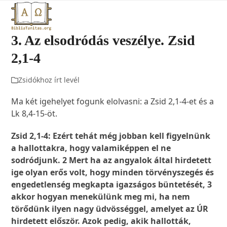
Open
Close
Skip
to
mobile
mobile
content
3. Az elsodródás veszélye. Zsid
menu
menu
2,1-4
Zsidókhoz írt levél
Ma két igehelyet fogunk elolvasni: a Zsid 2,1-4-et és a
Lk 8,4-15-öt.
Zsid 2,1-4: Ezért tehát még jobban kell figyelnünk
a hallottakra, hogy valamiképpen el ne
sodródjunk. 2 Mert ha az angyalok által hirdetett
ige olyan erős volt, hogy minden törvényszegés és
engedetlenség megkapta igazságos büntetését, 3
akkor hogyan menekülünk meg mi, ha nem
törődünk ilyen nagy üdvösséggel, amelyet az ÚR
hirdetett először. Azok pedig, akik hallották,