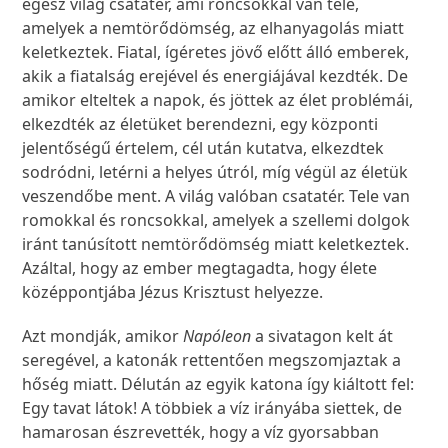
egész világ csatatér, ami roncsokkal van tele,
amelyek a nemtörődömség, az elhanyagolás miatt
keletkeztek. Fiatal, ígéretes jövő előtt álló emberek,
akik a fiatalság erejével és energiájával kezdték. De
amikor elteltek a napok, és jöttek az élet problémái,
elkezdték az életüket berendezni, egy központi
jelentőségű értelem, cél után kutatva, elkezdtek
sodródni, letérni a helyes útról, míg végül az életük
veszendőbe ment. A világ valóban csatatér. Tele van
romokkal és roncsokkal, amelyek a szellemi dolgok
iránt tanúsított nemtörődömség miatt keletkeztek.
Azáltal, hogy az ember megtagadta, hogy élete
középpontjába Jézus Krisztust helyezze.
Azt mondják, amikor
Napóleon
a sivatagon kelt át
seregével, a katonák rettentően megszomjaztak a
hőség miatt. Délután az egyik katona így kiáltott fel:
Egy tavat látok! A többiek a víz irányába siettek, de
hamarosan észrevették, hogy a víz gyorsabban