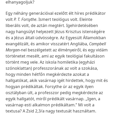
elhanyagoljuk?
Egy néhány generációval ezelőtt élt híres prédikátor
volt
P. T. Forsythe
. Ismert teológus volt. Eleinte
liberális volt, de aztán megtért. Igehirdetésében
nagy hangsúlyt helyezett Jézus Krisztus istenségére
és a Jézus általi üdvösségre. Az Egyesült Államokban
evangélizált, és amikor visszatért Angliába,
Campbell
Morgan
-nel beszélgetett az élményeiről, és egy vidám
történetet mesélt, ami az egyik teológiai fakultáson
történt meg vele. Az iskola homiletika (egyházi
szónoklattan) professzorának az volt a szokása,
hogy minden hétfőn megkérdezte azokat a
hallgatókat, akik vasárnap igét hirdettek, hogy mit és
hogyan prédikáltak. Forsythe úr az egyik ilyen
osztályban ült, a professzor pedig megkérdezte az
egyik hallgatót, miről prédikált vasárnap. „Igen, a
vasárnap esti alkalmon prédikáltam.” Mi volt a
textusa? A Zsid 2,3/a nagy textusát használtam.