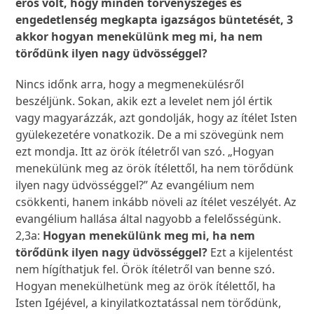
erős volt, hogy minden törvényszegés és
engedetlenség megkapta igazságos büntetését, 3
akkor hogyan menekülünk meg mi, ha nem
törődünk ilyen nagy üdvösséggel?
Nincs időnk arra, hogy a megmenekülésről
beszéljünk. Sokan, akik ezt a levelet nem jól értik
vagy magyarázzák, azt gondolják, hogy az ítélet Isten
gyülekezetére vonatkozik. De a mi szövegünk nem
ezt mondja. Itt az örök ítéletről van szó. „Hogyan
menekülünk meg az örök ítélettől, ha nem törődünk
ilyen nagy üdvösséggel?” Az evangélium nem
csökkenti, hanem inkább növeli az ítélet veszélyét. Az
evangélium hallása által nagyobb a felelősségünk.
2,3a:
Hogyan menekülünk meg mi, ha nem
törődünk ilyen nagy üdvösséggel?
Ezt a kijelentést
nem hígíthatjuk fel. Örök ítéletről van benne szó.
Hogyan menekülhetünk meg az örök ítélettől, ha
Isten Igéjével, a kinyilatkoztatással nem törődünk,