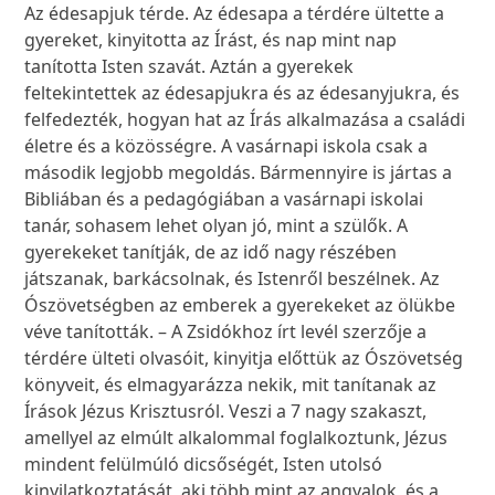
Az édesapjuk térde. Az édesapa a térdére ültette a
gyereket, kinyitotta az Írást, és nap mint nap
tanította Isten szavát. Aztán a gyerekek
feltekintettek az édesapjukra és az édesanyjukra, és
felfedezték, hogyan hat az Írás alkalmazása a családi
életre és a közösségre. A vasárnapi iskola csak a
második legjobb megoldás. Bármennyire is jártas a
Bibliában és a pedagógiában a vasárnapi iskolai
tanár, sohasem lehet olyan jó, mint a szülők. A
gyerekeket tanítják, de az idő nagy részében
játszanak, barkácsolnak, és Istenről beszélnek. Az
Ószövetségben az emberek a gyerekeket az ölükbe
véve tanították. – A Zsidókhoz írt levél szerzője a
térdére ülteti olvasóit, kinyitja előttük az Ószövetség
könyveit, és elmagyarázza nekik, mit tanítanak az
Írások Jézus Krisztusról. Veszi a 7 nagy szakaszt,
amellyel az elmúlt alkalommal foglalkoztunk, Jézus
mindent felülmúló dicsőségét, Isten utolsó
kinyilatkoztatását, aki több mint az angyalok, és a