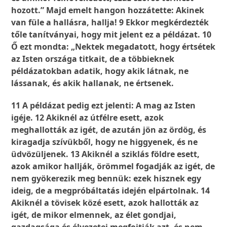
hozott.” Majd emelt hangon hozzátette: Akinek
van füle a hallásra, hallja! 9 Ekkor megkérdezték
tőle tanítványai, hogy mit jelent ez a példázat. 10
Ő ezt mondta: „Nektek megadatott, hogy értsétek
az Isten országa titkait, de a többieknek
példázatokban adatik, hogy akik látnak, ne
lássanak, és akik hallanak, ne értsenek.
11 A példázat pedig ezt jelenti: A mag az Isten
igéje. 12 Akiknél az útfélre esett, azok
meghallották az igét, de azután jön az ördög, és
kiragadja szívükből, hogy ne higgyenek, és ne
üdvözüljenek. 13 Akiknél a sziklás földre esett,
azok amikor hallják, örömmel fogadják az igét, de
nem gyökerezik meg bennük: ezek hisznek egy
ideig, de a megpróbáltatás idején elpártolnak. 14
Akiknél a tövisek közé esett, azok hallották az
igét, de mikor elmennek, az élet gondjai,