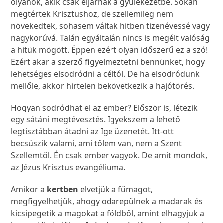
olyanok, akik csak eljárnak a gyülekezetbe. Sokan
megtértek Krisztushoz, de szellemileg nem
növekedtek, sohasem váltak hitben tizenévessé vagy
nagykorúvá. Talán egyáltalán nincs is megélt valóság
a hitük mögött. Éppen ezért olyan időszerű ez a szó!
Ezért akar a szerző figyelmeztetni bennünket, hogy
lehetséges elsodródni a céltól. De ha elsodródunk
mellőle, akkor hirtelen bekövetkezik a hajótörés.
Hogyan sodródhat el az ember? Először is, létezik
egy sátáni megtévesztés. Igyekszem a lehető
legtisztábban átadni az Ige üzenetét. Itt-ott
becsúszik valami, ami tőlem van, nem a Szent
Szellemtől. Én csak ember vagyok. De amit mondok,
az Jézus Krisztus evangéliuma.
Amikor a
kertben
elvetjük a fűmagot,
megfigyelhetjük, ahogy odarepülnek a madarak és
kicsipegetik a magokat a földből, amint elhagyjuk a