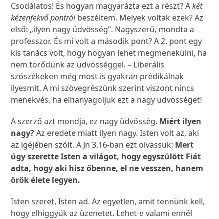
Csodálatos! És hogyan magyarázta ezt a részt? A
két
kézenfekvő pontról
beszéltem. Melyek voltak ezek? Az
első: „ilyen nagy üdvösség”. Nagyszerű, mondta a
professzor. És mi volt a második pont? A 2. pont egy
kis tanács volt, hogy hogyan lehet megmenekülni, ha
nem törődünk az üdvösséggel. – Liberális
szószékeken még most is gyakran prédikálnak
ilyesmit. A mi szövegrészünk szerint viszont nincs
menekvés, ha elhanyagoljuk ezt a nagy üdvösséget!
A szerző azt mondja, ez nagy üdvösség.
Miért ilyen
nagy?
Az eredete miatt ilyen nagy. Isten volt az, aki
az igéjében szólt. A Jn 3,16-ban ezt olvassuk:
Mert
úgy szerette Isten a világot, hogy egyszülött Fiát
adta, hogy aki hisz őbenne, el ne vesszen, hanem
örök élete legyen.
Isten szeret, Isten ad. Az egyetlen, amit tennünk kell,
hogy elhiggyük az üzenetet. Lehet-e valami ennél