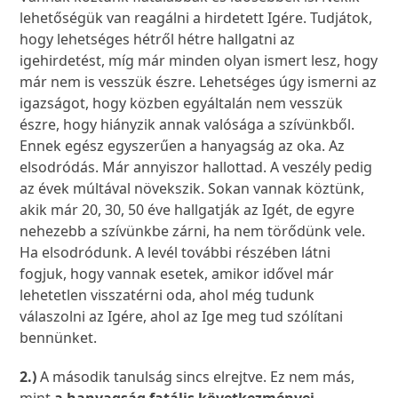
lehetőségük van reagálni a hirdetett Igére. Tudjátok,
hogy lehetséges hétről hétre hallgatni az
igehirdetést, míg már minden olyan ismert lesz, hogy
már nem is vesszük észre. Lehetséges úgy ismerni az
igazságot, hogy közben egyáltalán nem vesszük
észre, hogy hiányzik annak valósága a szívünkből.
Ennek egész egyszerűen a hanyagság az oka. Az
elsodródás. Már annyiszor hallottad. A veszély pedig
az évek múltával növekszik. Sokan vannak köztünk,
akik már 20, 30, 50 éve hallgatják az Igét, de egyre
nehezebb a szívünkbe zárni, ha nem törődünk vele.
Ha elsodródunk. A levél további részében látni
fogjuk, hogy vannak esetek, amikor idővel már
lehetetlen visszatérni oda, ahol még tudunk
válaszolni az Igére, ahol az Ige meg tud szólítani
bennünket.
2.)
A második tanulság sincs elrejtve. Ez nem más,