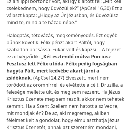
Ez a filippi börtönőr volt, aki így kiáltott fel: „Mit kell
cselekednem, hogy üdvözüljek?” (ApCsel 16,30) Ezt a
választ kapta: „Higgy az Úr Jézusban, és üdvözülsz
mind te, mind a te házad népe.”
Halogatás, tétovázás, megkeményedés. Ezt egyéb
bűnök követik. Félix pénzt akart Páltól, hogy
szabadon bocsássa. Fukar volt és kapzsi. – A fejezet
ezzel végződik: „
Két esztendő múlva Porciusz
Fesztusz lett Félix utóda. Félix pedig fogságban
hagyta Pált, mert kedvébe akart járni a
zsidóknak.
(ApCsel 24,27) Elveszett, mert nem
törődött az örömhírrel, és elvétette a célt. Druzilla, a
felesége mellette ült, és meg sem rezzent. Ha Jézus
Krisztus üzenete meg sem rezdít, akkor nem tehetek
semmit. Ha a Szent Szellem nem hatott a szívedre,
mit mondjak én? De az, aki megremeg, akiben
félelmet kelt a gondolat, hogy elmulaszthatja Jézus
Krisztus üzenetét, annak azt szeretném mondani,