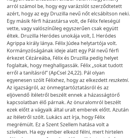
arról számol be, hogy egy varázslót szerződtetett
azért, hogy az egy Druzilla nevű nőt elcsábítson neki.
Egy másik férfi házastársa volt, de Félix feleségül
vette, vagy valószínűleg egyszerűen csak együtt
éltek. Druzilla Heródes unokája volt, I. Heródes
Agrippa király lánya. Félix Júdea helytartója volt.
Kormányzóságának ideje alatt egy Pál nevű férfi
érkezet Cézáreába, Félix és Druzilla pedig helyet
foglaltak, hogy meghallgassák. Félix „sokat tudott
erről a tanításról” (ApCsel 24,22). Pál olyan
egyenesen szólt Félixhez, hogy az elkezdett
reszketni
.
Az igazságról, az önmegtartóztatásról és az
eljövendő ítéletről beszélt ennek a házasságtörő
kapcsolatban élő párnak. Az önuralomról beszélt
ezek előtt a vágyaik által uralt emberek előtt. Azután
az ítéletről szólt. Lukács azt írja, hogy Félix
megrémült. Ez a Szent Szellem hatása volt a
szívében. Ha egy ember elkezd félni, mert hirtelen