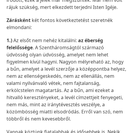
íródott, ezek a jelek már megszűntek. Már nem volt
rájuk szükség, mert elkezdett terjedni Isten Igéje.
Zárásként
két fontos következtetést szeretnék
elmondani:
1.)
Az elsőt nem nehéz kitalálni:
az éberség
felelőssége
. A Szentháromságtól származó
üdvösség olyan üdvösség, amelyet nem lehet
figyelmen kívül hagyni. Nagyon mélyreható az, hogy
a bűn, amelyet a levél szerzője a középpontba helyez,
nem az ellenségeskedés, nem az ellenállás, nem
valami nyilvánvaló vétek, nem fajtalanság,
erkölcstelen magatartás. Az a bűn, ami ezeket a
hitvalló keresztényeket, a levél címzettjeit fenyegeti,
nem más, mint az iránytévesztés veszélye, a
közömbösség miatti elsodródás. Erről van szó, nem
többről és nem kevesebbről.
Vannak köztünk fiatalabbak és idősebbek is. Nekik