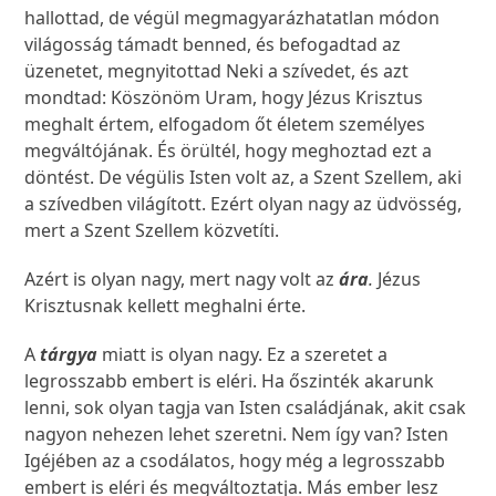
hallottad, de végül megmagyarázhatatlan módon
világosság támadt benned, és befogadtad az
üzenetet, megnyitottad Neki a szívedet, és azt
mondtad: Köszönöm Uram, hogy Jézus Krisztus
meghalt értem, elfogadom őt életem személyes
megváltójának. És örültél, hogy meghoztad ezt a
döntést. De végülis Isten volt az, a Szent Szellem, aki
a szívedben világított. Ezért olyan nagy az üdvösség,
mert a Szent Szellem közvetíti.
Azért is olyan nagy, mert nagy volt az
ára
.
Jézus
Krisztusnak kellett meghalni érte.
A
tárgya
miatt is olyan nagy. Ez a szeretet a
legrosszabb embert is eléri. Ha őszinték akarunk
lenni, sok olyan tagja van Isten családjának, akit csak
nagyon nehezen lehet szeretni. Nem így van? Isten
Igéjében az a csodálatos, hogy még a legrosszabb
embert is eléri és megváltoztatja. Más ember lesz