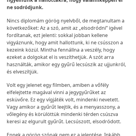
figyelnünk a hallottakra, hogy valamiképpen el
ne sodródjunk.
Nincs diplomám görög nyelvből, de megtanultam a
következőket: Az a szó, amit az „elsodródni” igével
fordítanak, ezt jelenti: sokkal jobban kellene
vigyáznunk, hogy amit hallottunk, ki ne csússzon a
kezeink közül. Mintha fennállna a veszély, hogy
ezeket a dolgokat el is veszíthetjük. A szót arra
használták, amikor egy gyűrű lecsúszik az ujjunkról,
és elveszítjük.
Volt egy jelenet egy filmben, amiben a vőfély
elfelejtette magával vinni a jegygyűrűket az
esküvőre. Ez egy vígjáték volt, mindenki nevetett.
Vagy amikor a gyűrűt leejtik, és a menyasszony, a
vőlegény és körülöttük mindenki térden csúszva
keresi az elgurult gyűrűt. Lecsúszott, elsodródott.
Ennek a görög szónak nem ez a jelentése. Inkább