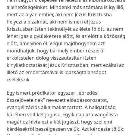
nem vagyunk képesek felfedezni és kibontakoztatni
a lehetőségeinket. Mindenki más számára is így illő,
mert az olyan ember, aki nem Jézus Krisztusba
helyezi a bizalmát, aki nem ismeri el Jézus
Krisztusban Isten tekintélyét az élete fölött, az nem
lehet igaz a gyülekezete előtt, és az előtt a közösség
előtt, amelyben él. Végül majdhogynem azt
mondhatjuk, hogy bármely ember részéről
erkölcstelen dolog visszautasítani Isten
kinyilatkoztatását Jézus Krisztusban, mert ezáltal az
illető az embertársával is igazságtalanságot
cselekszik.
Egy ismert prédikátor egyszer „ébredési
összejövetelnek” nevezett előadássorozatot,
evangélizációs alkalmakat tartott. A hallgatóság
körében volt két jogász. Egyik nap az evangélista
magához hívta ezt a két jogászt, hogy szellemi
kérdésekről beszélgessen velük. Azt kérdezte tőlük: