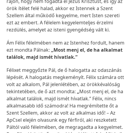
rájön, hogy nem fogadta el Jézus Krisztust, és így az
örök ítélet felé halad, akkor ez Istennek a Szent
Szellem által működő kegyelme, mert Isten szereti
ezt az embert. A félelem kegyelemteljes érzelmi
rezdülés, amelyet az isteni gyengédség vált ki.
Ám Félix félelmében nem az Istenhez fordult, hanem
ezt mondta Pálnak:
„Most menj el, de ha alkalmat
találok, majd ismét hívatlak.”
Félixet meggyőzte Pál, de ő halogatta az odaszánás
lépését. A halogatás megkeményít. Félix számára ott
volt az alkalom, Pál jelenlétében, az örökkévalóság
tekintetében, de ő azt mondta:
„
Most menj el, de ha
alkalmat találok, majd ismét hívatlak.” Félix, nincs
alkalmasabb idő számodra! Ha megrémítette őt a
Szent Szellem, akkor az volt az alkalmas idő! – Az
ApCsel elején olvasunk egy férfiról, aki reszketett
Páltól való félelmében, de megragadta a kegyelmet.