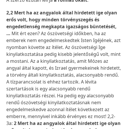
A szerző ezután leírja
a romlás okait
.
2,2 Mert ha az angyalok által hirdetett ige olyan
erős volt, hogy minden törvényszegés és
engedetlenség megkapta igazságos büntetését,
…
Mit ért ezen? Az ószövetségi időkben, ha az
emberek nem engedelmeskedtek Isten Igéjének, azt
nyomban követte az ítélet. Az ószövetségi Ige
kinyilatkoztatása pedig kisebb jelentőségű volt, mint
a mostani. Az a kinyilatkoztatás, amit Mózes az
angyal által kapott, és Izrael gyermekeinek hirdetett,
a törvény általi kinyilatkoztatás, alacsonyabb rendű.
A tízparancsolat is ehhez tartozik. A lévita
szertartások is egy alacsonyabb rendű
kinyilatkoztatás részei. Ha pedig egy alacsonyabb
rendű ószövetségi kinyilatkoztatásnak nem
engedelmeskedve azonnal ítélet következett az
emberre, mennyivel inkább érvényes ez most! 2,2-
3a:
2 Mert ha az angyalok által hirdetett ige olyan