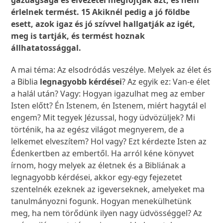
gazdagsága és élvezetei megfojtják azt, és nem
érlelnek termést. 15 Akiknél pedig a jó földbe
esett, azok igaz és jó szívvel hallgatják az igét,
meg is tartják, és termést hoznak
állhatatossággal.
A mai téma: Az elsodródás veszélye. Melyek az élet és
a Biblia
legnagyobb kérdései
? Az egyik ez: Van-e élet
a halál után? Vagy: Hogyan igazulhat meg az ember
Isten előtt? Én Istenem, én Istenem, miért hagytál el
engem? Mit tegyek Jézussal, hogy üdvözüljek? Mi
történik, ha az egész világot megnyerem, de a
lelkemet elveszítem? Hol vagy? Ezt kérdezte Isten az
Édenkertben az embertől. Ha arról kéne könyvet
írnom, hogy melyek az életnek és a Bibliának a
legnagyobb kérdései, akkor egy-egy fejezetet
szentelnék ezeknek az igeverseknek, amelyeket ma
tanulmányozni fogunk. Hogyan menekülhetünk
meg, ha nem törődünk ilyen nagy üdvösséggel? Az