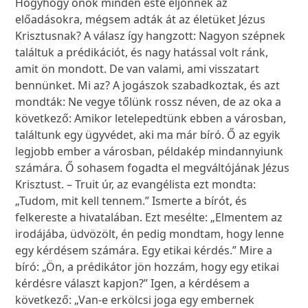
Hogyhogy önök minden este eljönnek az
előadásokra, mégsem adták át az életüket Jézus
Krisztusnak? A válasz így hangzott: Nagyon szépnek
találtuk a prédikációt, és nagy hatással volt ránk,
amit ön mondott. De van valami, ami visszatart
bennünket. Mi az? A jogászok szabadkoztak, és azt
mondták: Ne vegye tőlünk rossz néven, de az oka a
következő: Amikor letelepedtünk ebben a városban,
találtunk egy ügyvédet, aki ma már bíró. Ő az egyik
legjobb ember a városban, példakép mindannyiunk
számára. Ő sohasem fogadta el megváltójának Jézus
Krisztust. – Truit úr, az evangélista ezt mondta:
„Tudom, mit kell tennem.” Ismerte a bírót, és
felkereste a hivatalában. Ezt mesélte: „Elmentem az
irodájába, üdvözölt, én pedig mondtam, hogy lenne
egy kérdésem számára. Egy etikai kérdés.” Mire a
bíró: „Ön, a prédikátor jön hozzám, hogy egy etikai
kérdésre választ kapjon?” Igen, a kérdésem a
következő: „Van-e erkölcsi joga egy embernek