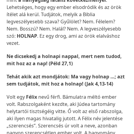
mint
a hanyagság fatális következményei
.
Lehetséges, hogy egy ember elsodródik és az örök
ítélet alá kerül. Tudjátok, melyik a Biblia
legveszélyesebb szava? Gyűlölet? Nem. Félelem?
Nem. Bosszú? Nem. Halál? Nem. A legveszélyesebb
szó:
HOLNAP
. Ez egy drog, ami az örök elalváshoz
vezet.
Ne dicsekedj a holnapi nappal, mert nem tudod,
mit hoz az a nap! (Péld 27,1)
Tehát akik azt mondjátok: Ma vagy holnap …; azt
sem tudjátok, mit hoz a holnap! (Jak 4,13-14)
Volt egy
Félix
nevű férfi. Bámulatra méltó ember
volt. Rabszolgaként kezdte, aki Júdea tartomány
helytartói tisztségéig vitte. Ő volt az első rabszolga,
aki ilyen magas hivatalig jutott. A Félix név jelentése
„szerencsés”. Szerencsés úr volt a neve, azonban
nagyon szerencsétlen ember volt. A hagyomány