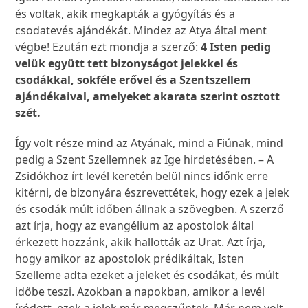
és voltak, akik megkapták a gyógyítás és a
csodatevés ajándékát. Mindez az Atya által ment
végbe! Ezután ezt mondja a szerző:
4 Isten pedig
velük együtt tett bizonyságot jelekkel és
csodákkal, sokféle erővel és a Szentszellem
ajándékaival, amelyeket akarata szerint osztott
szét.
Így volt része mind az Atyának, mind a Fiúnak, mind
pedig a Szent Szellemnek az Ige hirdetésében. – A
Zsidókhoz írt levél keretén belül nincs időnk erre
kitérni, de bizonyára észrevettétek, hogy ezek a jelek
és csodák múlt időben állnak a szövegben. A szerző
azt írja, hogy az evangélium az apostolok által
érkezett hozzánk, akik hallották az Urat. Azt írja,
hogy amikor az apostolok prédikáltak, Isten
Szelleme adta ezeket a jeleket és csodákat, és múlt
időbe teszi. Azokban a napokban, amikor a levél