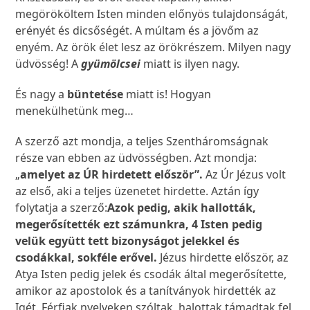
megörököltem Isten minden előnyös tulajdonságát,
erényét és dicsőségét. A múltam és a jövőm az
enyém. Az örök élet lesz az örökrészem. Milyen nagy
üdvösség! A
gyümölcsei
miatt is ilyen nagy.
És nagy a
büntetése
miatt is! Hogyan
menekülhetünk meg…
A szerző azt mondja, a teljes Szentháromságnak
része van ebben az üdvösségben. Azt mondja:
„
amelyet az ÚR hirdetett először”.
Az Úr Jézus volt
az első, aki a teljes üzenetet hirdette. Aztán így
folytatja a szerző:
Azok pedig, akik hallották,
megerősítették ezt számunkra, 4 Isten pedig
velük együtt tett bizonyságot jelekkel és
csodákkal, sokféle erővel.
Jézus hirdette először, az
Atya Isten pedig jelek és csodák által megerősítette,
amikor az apostolok és a tanítványok hirdették az
Igét. Férfiak nyelveken szóltak, halottak támadtak fel