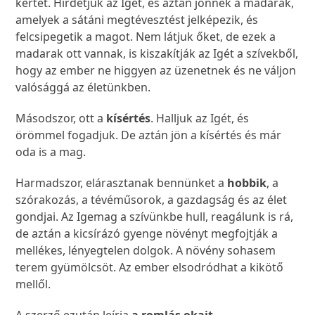
kertet. Hirdetjük az Igét, és aztán jönnek a madarak,
amelyek a sátáni megtévesztést jelképezik, és
felcsipegetik a magot. Nem látjuk őket, de ezek a
madarak ott vannak, is kiszakítják az Igét a szívekből,
hogy az ember ne higgyen az üzenetnek és ne váljon
valósággá az életünkben.
Másodszor, ott a
kísértés
. Halljuk az Igét, és
örömmel fogadjuk. De aztán jön a kísértés és már
oda is a mag.
Harmadszor, elárasztanak bennünket a
hobbik
, a
szórakozás, a tévéműsorok, a gazdagság és az élet
gondjai. Az Igemag a szívünkbe hull, reagálunk is rá,
de aztán a kicsírázó gyenge növényt megfojtják a
mellékes, lényegtelen dolgok. A növény sohasem
terem gyümölcsöt. Az ember elsodródhat a kikötő
mellől.