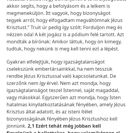
akkor segíts, hogy a befolyásom és a lelkem is
megmeneküljön. Itt vagyok, hogy bizonyságot
tegyek arról, hogy elfogadtam megváltómnak Jézus
Krisztust.” Truit úr pedig így szólt: Forduljon meg és
nézzen oda! A két jogász is a pódium felé tartott. Azt
mondták a bírónak: Amikor láttuk, hogy ön kimegy,
tudtuk, hogy nekünk is meg kell tenni ezt a lépést.
Gyakran elfelejtjük, hogy igazságtalanságot
cselekszünk embertársainkkal, ha nem tesszük
rendbe Jézus Krisztussal való kapcsolatunkat. De
szerzőnk nem
így
érvel. Nem azt mondja, hogy
igazságtalanságot teszel Istennel, saját magaddal,
vagy másokkal. Egyszerűen azt mondja, hogy Isten
hatalmas kinyilatkoztatásának fényében, amely Jézus
Krisztus által adatott, és az isteni ítélet
bizonyosságának fényében Jézus Krisztushoz kell
jönnünk.
2,1 Ezért tehát még jobban kell