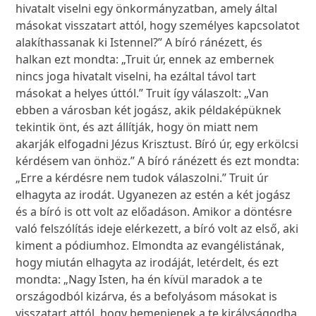
hivatalt viselni egy önkormányzatban, amely által
másokat visszatart attól, hogy személyes kapcsolatot
alakíthassanak ki Istennel?” A bíró ránézett, és
halkan ezt mondta: „Truit úr, ennek az embernek
nincs joga hivatalt viselni, ha ezáltal távol tart
másokat a helyes úttól.” Truit így válaszolt: „Van
ebben a városban két jogász, akik példaképüknek
tekintik önt, és azt állítják, hogy ön miatt nem
akarják elfogadni Jézus Krisztust. Bíró úr, egy erkölcsi
kérdésem van önhöz.” A bíró ránézett és ezt mondta:
„Erre a kérdésre nem tudok válaszolni.” Truit úr
elhagyta az irodát. Ugyanezen az estén a két jogász
és a bíró is ott volt az előadáson. Amikor a döntésre
való felszólítás ideje elérkezett, a bíró volt az első, aki
kiment a pódiumhoz. Elmondta az evangélistának,
hogy miután elhagyta az irodáját, letérdelt, és ezt
mondta: „Nagy Isten, ha én kívül maradok a te
országodból kizárva, és a befolyásom másokat is
visszatart attól, hogy bemenjenek a te királyságodba,