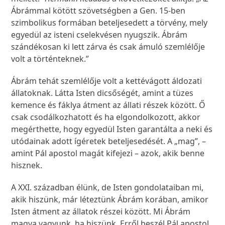
Ábrámmal kötött szövetségben a Gen. 15-ben
szimbolikus formában beteljesedett a törvény, mely
egyedül az isteni cselekvésen nyugszik. Ábrám
szándékosan ki lett zárva és csak ámuló szemlélője
volt a történteknek.”
Ábrám tehát szemlélője volt a kettévágott áldozati
állatoknak. Látta Isten dicsőségét, amint a tüzes
kemence és fáklya átment az állati részek között. Ő
csak csodálkozhatott és ha elgondolkozott, akkor
megérthette, hogy egyedül Isten garantálta a neki és
utódainak adott ígéretek beteljesedését. A „mag”, –
amint Pál apostol magát kifejezi – azok, akik benne
hisznek.
A XXI. században élünk, de Isten gondolataiban mi,
akik hiszünk, már léteztünk Ábrám korában, amikor
Isten átment az állatok részei között. Mi Ábrám
magva vagyunk, ha hiszünk. Erről beszél Pál apostol