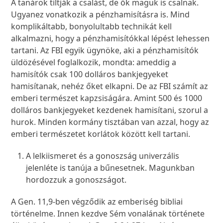
A tanárok tiltják a csalást, de ők maguk is csalnak.
Ugyanez vonatkozik a pénzhamisításra is. Mind
komplikáltabb, bonyolultabb technikát kell
alkalmazni, hogy a pénzhamisítókkal lépést lehessen
tartani. Az FBI egyik ügynöke, aki a pénzhamisítók
üldözésével foglalkozik, mondta: ameddig a
hamisítók csak 100 dolláros bankjegyeket
hamisítanak, nehéz őket elkapni. De az FBI számít az
emberi természet kapzsiságára. Amint 500 és 1000
dolláros bankjegyeket kezdenek hamisítani, szorul a
hurok. Minden kormány tisztában van azzal, hogy az
emberi természetet korlátok között kell tartani.
A lelkiismeret és a gonoszság univerzális
jelenléte is tanúja a bűnesetnek. Magunkban
hordozzuk a gonoszságot.
A Gen. 11,9-ben végződik az emberiség bibliai
történelme. Innen kezdve Sém vonalának története