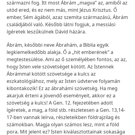
származni fog. Itt most Ábrám „magva” az, amiből az
utód ered, és ez nem más, mint Jézus Krisztus. Ő
ember, Sém ágából, azaz szemita származású, Ábrám
családjából való. Később látni fogjuk, a messiási
ígéretek leszűkülnek Dávid házára.
Ábrám, későbbi neve Ábrahám, a Biblia egyik
legkiemelkedőbb alakja. Ő a „hit emberének” a
megtestesülése. Ami az ő személyében fontos, az az,
hogy Isten vele szövetséget kötött. Az Istennek
Ábrámmal kötött szövetsége a kulcs az
eszkatológiához, mely az Isten üdvterve folyamán
kibontakozik! Ez az ábrahámi szövetség. Ha meg
akarjuk érteni a jövendő eseményeit, akkor ez a
szövetség a kulcs! A Gen. 12. fejezetében adott
ígéretek, a mag, a föld stb. részletesen a Gen. 13,14-
17-ben vannak leírva, részleteikben földrajzilag és
számokban. Magja olyan számos lesz, mint a föld
pora. Mit jelent ez? Isten kiválasztottainak sokasága