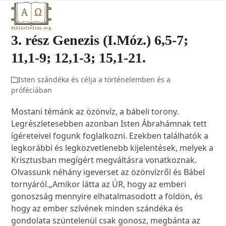
Open
Close
Skip
to
mobile
mobile
content
3. rész Genezis (I.Móz.) 6,5-7;
menu
menu
11,1-9; 12,1-3; 15,1-21.
Isten szándéka és célja a történelemben és a
próféciában
Mostani témánk az özönvíz, a bábeli torony.
Legrészletesebben azonban Isten Ábrahámnak tett
ígéreteivel fogunk foglalkozni. Ezekben találhatók a
legkorábbi és legközvetlenebb kijelentések, melyek a
Krisztusban megígért megváltásra vonatkoznak.
Olvassunk néhány igeverset az özönvízről és Bábel
tornyáról.„Amikor látta az ÚR, hogy az emberi
gonoszság mennyire elhatalmasodott a földön, és
hogy az ember szívének minden szándéka és
gondolata szüntelenül csak gonosz, megbánta az