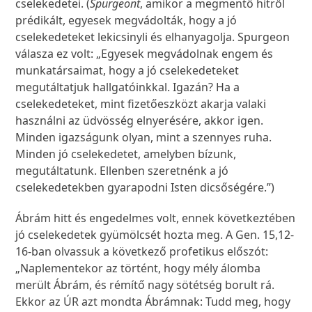
cselekedetei. (
Spurgeont
, amikor a megmentő hitről
prédikált, egyesek megvádolták, hogy a jó
cselekedeteket lekicsinyli és elhanyagolja. Spurgeon
válasza ez volt: „Egyesek megvádolnak engem és
munkatársaimat, hogy a jó cselekedeteket
megutáltatjuk hallgatóinkkal. Igazán? Ha a
cselekedeteket, mint fizetőeszközt akarja valaki
használni az üdvösség elnyerésére, akkor igen.
Minden igazságunk olyan, mint a szennyes ruha.
Minden jó cselekedetet, amelyben bízunk,
megutáltatunk. Ellenben szeretnénk a jó
cselekedetekben gyarapodni Isten dicsőségére.”)
Ábrám hitt és engedelmes volt, ennek következtében
jó cselekedetek gyümölcsét hozta meg. A Gen. 15,12-
16-ban olvassuk a következő profetikus előszót:
„Naplementekor az történt, hogy mély álomba
merült Ábrám, és rémítő nagy sötétség borult rá.
Ekkor az ÚR azt mondta Ábrámnak: Tudd meg, hogy