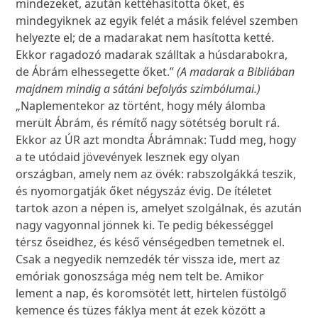
mindezeket, azután kettéhasította őket, és
mindegyiknek az egyik felét a másik felével szemben
helyezte el; de a madarakat nem hasította ketté.
Ekkor ragadozó madarak szálltak a húsdarabokra,
de Ábrám elhessegette őket.”
(A madarak a Bibliában
majdnem mindig a sátáni befolyás szimbólumai.)
„Naplementekor az történt, hogy mély álomba
merült Ábrám, és rémítő nagy sötétség borult rá.
Ekkor az ÚR azt mondta Ábrámnak: Tudd meg, hogy
a te utódaid jövevények lesznek egy olyan
országban, amely nem az övék: rabszolgákká teszik,
és nyomorgatják őket négyszáz évig. De ítéletet
tartok azon a népen is, amelyet szolgálnak, és azután
nagy vagyonnal jönnek ki. Te pedig békességgel
térsz őseidhez, és késő vénségedben temetnek el.
Csak a negyedik nemzedék tér vissza ide, mert az
emóriak gonoszsága még nem telt be. Amikor
lement a nap, és koromsötét lett, hirtelen füstölgő
kemence és tüzes fáklya ment át ezek között a