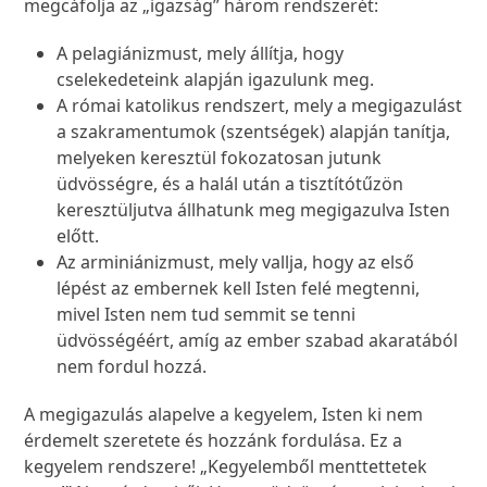
megcáfolja az „igazság” három rendszerét:
A pelagiánizmust, mely állítja, hogy
cselekedeteink alapján igazulunk meg.
A római katolikus rendszert, mely a megigazulást
a szakramentumok (szentségek) alapján tanítja,
melyeken keresztül fokozatosan jutunk
üdvösségre, és a halál után a tisztítótűzön
keresztüljutva állhatunk meg megigazulva Isten
előtt.
Az arminiánizmust, mely vallja, hogy az első
lépést az embernek kell Isten felé megtenni,
mivel Isten nem tud semmit se tenni
üdvösségéért, amíg az ember szabad akaratából
nem fordul hozzá.
A megigazulás alapelve a kegyelem, Isten ki nem
érdemelt szeretete és hozzánk fordulása. Ez a
kegyelem rendszere! „Kegyelemből menttettetek