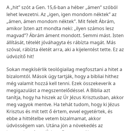
A „hit” szót a Gen. 15,6-ban a héber „ámen” szóból
lehet levezetni. Az „igen, igen mondom néktek” az
„ámen, ámen mondom néktek”. Mit felelt Ábrám,
amikor Isten azt mondta neki: „ilyen számos lesz
magvad”? Ábrám áment mondott. Semmi mást. Isten
állítását, tételét jóváhagyta és rábízta magát. Más
szóval, rábízta életét arra, aki a kijelentést tette. Ez az
üdvözítő hit!
Sokan megkísérlik teológiailag megfosztani a hitet a
bizalomtól. Mások úgy tartják, hogy a bibliai hithez
még valamit hozzá kell tenni. Ezek összekeverik a
megigazulást a megszentelődéssel. A Biblia azt
tanítja, hogy ha hiszek az Úr Jézus Krisztusban, akkor
meg vagyok mentve. Ha tehát tudom, hogy ki Jézus
Krisztus és mit tett ő értem, evvel egyetértek, és
ebbe a hittételbe vetem bizalmamat, akkor
üdvösségem van. Utána jön a növekedés az