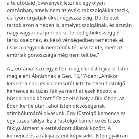
a te utódaid jövevények lesznek egy olyan
országban, amely nem az övék: rabszolgákká teszik,
és nyomorgatják őket négyszáz évig. De ítéletet
tartok azon a népen is, amelyet szolgálnak, és azután
nagy vagyonnal jönnek ki. Te pedig békességgel
térsz őseidhez, és késő vénségedben temetnek el.
Csak a negyedik nemzedék tér vissza ide, mert az
emóriak gonoszsága még nem telt be.”
A „teofánia” szó egy isteni megjelenést fejez ki. Isten
megjelent Ábrámnak a Gen. 15,17-ben: „Amikor
lement a nap, és koromsötét lett, hirtelen füstölgő
kemence és tüzes fáklya ment át ezek között a
húsdarabok között.” Ez az első hely a Bibliában, az
Éden kertje után, ahol Isten dicsőségének
szimbólumáról olvasunk. Egy füstölgő kemence és
egy tüzes fáklya. Ez a füstölgő kemence és tüzes
fáklya átment a kettévágott állatok között. A
kemence és a fáklya Istent képviselik. Isten gyakran