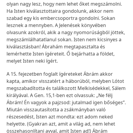
olyan nagy lesz, hogy nem lehet őket megszámolni.
Ha Isten kiválasztottaira gondolunk, akkor nem
szabad egy kis embercsoportra gondolni. Sokan
lesznek a mennyben. A Jelenések könyvében
olvasunk azokról, akik a nagy nyomorúságból jöttek,
megszámlálhatatlanul sokan. Isten nem kicsinyes a
kiválasztásban! Ábrahám megtapasztalta és
lemérhette Isten ígéreteit. Ő bejárhatta a földet,
melyet Isten neki ígért.
A 15. fejezetben foglalt ígéreteket Ábrám akkor
kapta, amikor visszatért a háborúból, melyben Lótot
megszabadította és találkozott Melkisédekkel, Sálem
királyával. A Gen. 15,1-ben ezt olvassuk: „Ne félj
Ábrám! Én vagyok a pajzsod: jutalmad igen bőséges”.
Miután visszautasította a zsákmányban való
részesedést, Isten azt mondta: ezt adom neked
helyette. (Gyakran azt, amit a világ ad, nem lehet
összehasonlítani avval, amit Isten ad!) Ábrám