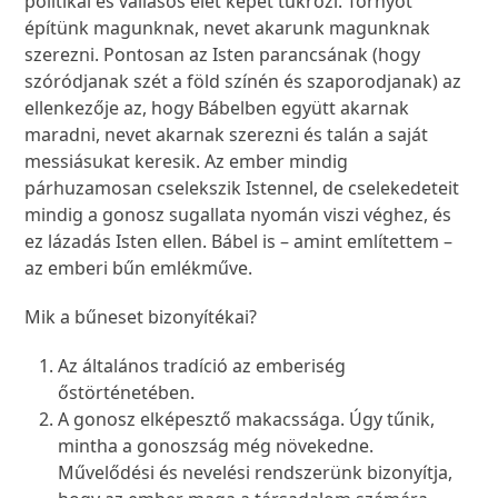
politikai és vallásos élet képét tükrözi. Tornyot
építünk magunknak, nevet akarunk magunknak
szerezni. Pontosan az Isten parancsának (hogy
szóródjanak szét a föld színén és szaporodjanak) az
ellenkezője az, hogy Bábelben együtt akarnak
maradni, nevet akarnak szerezni és talán a saját
messiásukat keresik. Az ember mindig
párhuzamosan cselekszik Istennel, de cselekedeteit
mindig a gonosz sugallata nyomán viszi véghez, és
ez lázadás Isten ellen. Bábel is – amint említettem –
az emberi bűn emlékműve.
Mik a bűneset bizonyítékai?
Az általános tradíció az emberiség
őstörténetében.
A gonosz elképesztő makacssága. Úgy tűnik,
mintha a gonoszság még növekedne.
Művelődési és nevelési rendszerünk bizonyítja,