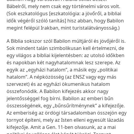
Bábelről, mely nem csak egy történelmi város volt.
(Sok eszkatológus [eszkatológia: a jövőről, a bibliai
idők végéről szóló tanítás] hisz abban, hogy Babilon
megint felépül Irakban, mint turistalátványosság.)
A Biblia sokszor szól Babilon múltjáról és jövőjéről is.
Sok mindent talán szimbolikusan kell értelmezni, de
egy világos a bibliai kijelentésben: az utolsó időkben
és napokban két nagyhatalomnak lesz szerepe. Az
egyik az „egyházi hatalom”, a másik egy „politikai
hatalom”. A népközösség (az ENSZ vagy egy más
szervezet) és az egyházi ökumenikus hatalom
összefonódik. A Babilon kifejezés akkor nagy
jelentősséggel fog bírni. Babilon az emberi bűn
összességének, egy „bűnsűrítménynek” a kifejezője.
Az emberiség az ördögi társadalomban összejön egy
tornyot építeni, mely az Isten elleni egyesült lázadás
kifejezője. Amit a Gen. 11-ben olvasunk, az a mai