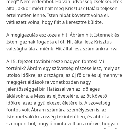
meg!” Nem érdemből. Ha van üdvösség cselekedetek
által, akkor miért halt meg Krisztus? Halála teljesen
értelmetlen lenne. Isten hibát követett volna el,
vétkezett volna, hogy fiát a keresztre küldte.
A megigazulás eszköze a hit. Ábrám hitt Istennek és
Isten igaznak fogadta el őt. Hit által lesz Krisztus
váltsághalála a miénk. Hit által lesz számlánkra írva.
A 15. fejezet további része nagyon fontos! Mi
történik? Ábrám egy szövetség részese lesz, mely az
utolsó időkre, az országra, az új földre és új mennyre
megígért áldásokra vonatkozóan nagy
jelentősséggel bír. Hatással van az időleges
áldásokra, a Messiás eljövetelére, az őt követő
időkre, azaz a gyülekezet életére is. A szövetség
fontos volt Ábrám számára személyesen is, az
Istennel való közösség tekintetében, és abból a
szempontból, hogy ő minta volt arra nézve, hogyan