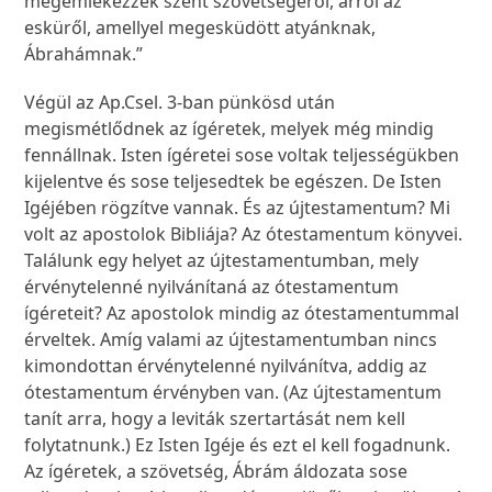
megemlékezzék szent szövetségéről, arról az
esküről, amellyel megesküdött atyánknak,
Ábrahámnak.”
Végül az Ap.Csel. 3-ban pünkösd után
megismétlődnek az ígéretek, melyek még mindig
fennállnak. Isten ígéretei sose voltak teljességükben
kijelentve és sose teljesedtek be egészen. De Isten
Igéjében rögzítve vannak. És az újtestamentum? Mi
volt az apostolok Bibliája? Az ótestamentum könyvei.
Találunk egy helyet az újtestamentumban, mely
érvénytelenné nyilvánítaná az ótestamentum
ígéreteit? Az apostolok mindig az ótestamentummal
érveltek. Amíg valami az újtestamentumban nincs
kimondottan érvénytelenné nyilvánítva, addig az
ótestamentum érvényben van. (Az újtestamentum
tanít arra, hogy a leviták szertartását nem kell
folytatnunk.) Ez Isten Igéje és ezt el kell fogadnunk.
Az ígéretek, a szövetség, Ábrám áldozata sose