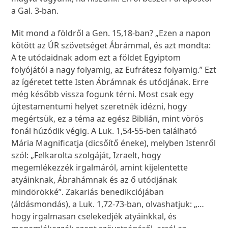
a Gal. 3-ban.
Mit mond a földről a Gen. 15,18-ban? „Ezen a napon
kötött az ÚR szövetséget Ábrámmal, és azt mondta:
A te utódaidnak adom ezt a földet Egyiptom
folyójától a nagy folyamig, az Eufrátesz folyamig.” Ezt
az ígéretet tette Isten Ábrámnak és utódjának. Erre
még később vissza fogunk térni. Most csak egy
újtestamentumi helyet szeretnék idézni, hogy
megértsük, ez a téma az egész Biblián, mint vörös
fonál húzódik végig. A Luk. 1,54-55-ben található
Mária Magnificatja (dicsőítő éneke), melyben Istenről
szól: „Felkarolta szolgáját, Izraelt, hogy
megemlékezzék irgalmáról, amint kijelentette
atyáinknak, Ábrahámnak és az ő utódjának
mindörökké”. Zakariás benedikciójában
(áldásmondás), a Luk. 1,72-73-ban, olvashatjuk: „…
hogy irgalmasan cselekedjék atyáinkkal, és