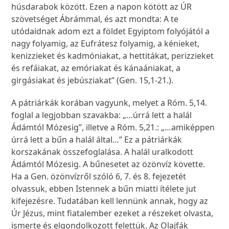
húsdarabok között. Ezen a napon kötött az ÚR
szövetséget Ábrámmal, és azt mondta: A te
utódaidnak adom ezt a földet Egyiptom folyójától a
nagy folyamig, az Eufrátesz folyamig, a kénieket,
kenizzieket és kadmóniakat, a hettitákat, perizzieket
és refáiakat, az emóriakat és kánaániakat, a
girgásiakat és jebúsziakat” (Gen. 15,1-21.).
A pátriárkák korában vagyunk, melyet a Róm. 5,14.
foglal a legjobban szavakba: „…úrrá lett a halál
Ádámtól Mózesig”, illetve a Róm. 5,21.: „…amiképpen
úrrá lett a bűn a halál által…” Ez a pátriárkák
korszakának összefoglalása. A halál uralkodott
Ádámtól Mózesig. A bűnesetet az özönvíz követte.
Ha a Gen. özönvízről szóló 6, 7. és 8. fejezetét
olvassuk, ebben Istennek a bűn miatti ítélete jut
kifejezésre. Tudatában kell lennünk annak, hogy az
Úr Jézus, mint fiatalember ezeket a részeket olvasta,
ismerte és elgondolkozott felettük. Az Olajfák