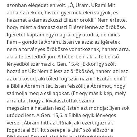
azonban elégedetlen volt. „Ó, Uram, URam! Mit
adhatsz nekem, hiszen gyermektelen vagyok, és
házamat a damaszkuszi Eliézer örökli.” Nem értette,
hogy miért a damaszkuszi Eliézer lenne az örököse.
Ígéretet kaptam egy magra, egy utódra, de nincs
fiam – gondolta Ábrám. Isten válasza: az ígéretek
nem a törvényes örökösre vonatkoznak, hanem arra,
aki a te testedből jön. A héberben: aki a te benső
lényedből származik. Gen. 15,4: „Ekkor így szólt
hozzá az ÚR: Nem ő lesz az örökösöd, hanem az lesz
az örökösöd, aki tőled fog származni.” Ezután említi
a Biblia Ábrám hitét. Isten felszólítja Ábrámot, hogy
számolja meg a csillagokat. (Ez egy másik kép, mely
arra utal, hogy a kiválasztottak száma
megszámlálhatatlan lesz). Isten azt mondja: Ilyen sok
utódod lesz. A Gen. 15,6. a Biblia egyik lényeges
verse: „Ábrám hitt az ÚRnak, aki ezért igaznak
fogadta el őt”. Itt szerepel a „hit” szó először a