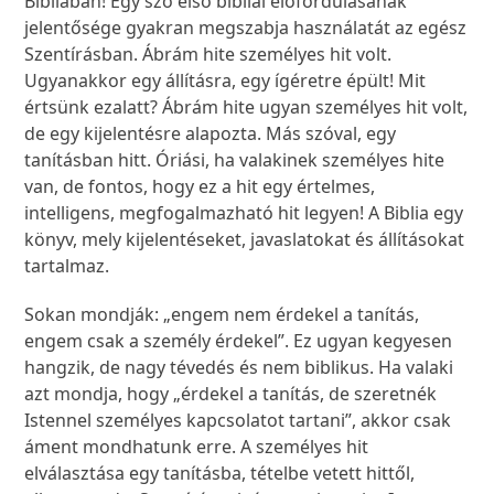
Bibliában! Egy szó első bibliai előfordulásának
jelentősége gyakran megszabja használatát az egész
Szentírásban. Ábrám hite személyes hit volt.
Ugyanakkor egy állításra, egy ígéretre épült! Mit
értsünk ezalatt? Ábrám hite ugyan személyes hit volt,
de egy kijelentésre alapozta. Más szóval, egy
tanításban hitt. Óriási, ha valakinek személyes hite
van, de fontos, hogy ez a hit egy értelmes,
intelligens, megfogalmazható hit legyen! A Biblia egy
könyv, mely kijelentéseket, javaslatokat és állításokat
tartalmaz.
Sokan mondják: „engem nem érdekel a tanítás,
engem csak a személy érdekel”. Ez ugyan kegyesen
hangzik, de nagy tévedés és nem biblikus. Ha valaki
azt mondja, hogy „érdekel a tanítás, de szeretnék
Istennel személyes kapcsolatot tartani”, akkor csak
áment mondhatunk erre. A személyes hit
elválasztása egy tanításba, tételbe vetett hittől,