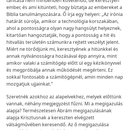
tanítása nem mindenben követendő, de keresztyén
ember, és ami kitünteti, hogy bíztatja az embereket a
Biblia tanulmányozására. Ő írja egy helyen: „Az irónia
határát súrolja, amikor a technológia korszakában,
ahol a pontosságra olyan nagy hangsúlyt helyeznek,
kitartóan hangoztatják, hogy a pontosság a hit és
hitvallás területén számunkra rejtett veszélyt jelent.
Miért ne törődjünk mi, keresztyének a hitünkkel és
annak nyilvánosságra hozásával épp annyira, mint
amikor valaki a számítógép előtt ül egy kézikönyvvel
és megpróbálja annak működését megérteni. Ez
sokkal fontosabb a számítógépnél, amin minden nap
mozgatjuk ujjainkat.”
Szeretnék azokhoz az alapelvekhez, melyek előttünk
vannak, néhány megjegyzést fűzni. Mi a megigazulás
alapja? Természetesen Ábrám megigazulásának
alapja Krisztusnak a kereszten elvégzett
válságművében keresendő. Az ő megigazulása