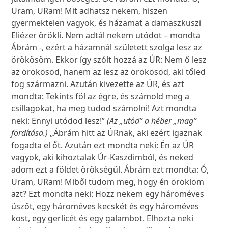
Uram, URam! Mit adhatsz nekem, hiszen
gyermektelen vagyok, és házamat a damaszkuszi
Eliézer örökli. Nem adtál nekem utódot – mondta
Ábrám -, ezért a házamnál született szolga lesz az
örökösöm. Ekkor így szólt hozzá az ÚR: Nem ő lesz
az örökösöd, hanem az lesz az örökösöd, aki tőled
fog származni. Azután kivezette az ÚR, és azt
mondta: Tekints föl az égre, és számold meg a
csillagokat, ha meg tudod számolni! Azt mondta
neki: Ennyi utódod lesz!”
(Az „utód” a héber „mag”
fordítása.)
„Ábrám hitt az ÚRnak, aki ezért igaznak
fogadta el őt. Azután ezt mondta neki: Én az ÚR
vagyok, aki kihoztalak Úr-Kaszdimból, és neked
adom ezt a földet örökségül. Ábrám ezt mondta: Ó,
Uram, URam! Miből tudom meg, hogy én öröklöm
azt? Ezt mondta neki: Hozz nekem egy hároméves
üszőt, egy hároméves kecskét és egy hároméves
kost, egy gerlicét és egy galambot. Elhozta neki