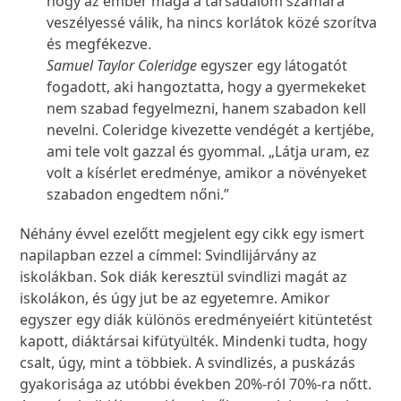
hogy az ember maga a társadalom számára
veszélyessé válik, ha nincs korlátok közé szorítva
és megfékezve.
Samuel Taylor Coleridge
egyszer egy látogatót
fogadott, aki hangoztatta, hogy a gyermekeket
nem szabad fegyelmezni, hanem szabadon kell
nevelni. Coleridge kivezette vendégét a kertjébe,
ami tele volt gazzal és gyommal. „Látja uram, ez
volt a kísérlet eredménye, amikor a növényeket
szabadon engedtem nőni.”
Néhány évvel ezelőtt megjelent egy cikk egy ismert
napilapban ezzel a címmel: Svindlijárvány az
iskolákban. Sok diák keresztül svindlizi magát az
iskolákon, és úgy jut be az egyetemre. Amikor
egyszer egy diák különös eredményeiért kitüntetést
kapott, diáktársai kifütyülték. Mindenki tudta, hogy
csalt, úgy, mint a többiek. A svindlizés, a puskázás
gyakorisága az utóbbi években 20%-ról 70%-ra nőtt.