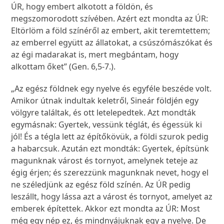
ÚR, hogy embert alkotott a földön, és
megszomorodott szívében. Azért ezt mondta az ÚR:
Eltörlöm a föld színéről az embert, akit teremtettem;
az emberrel együtt az állatokat, a csúszómászókat és
az égi madarakat is, mert megbántam, hogy
alkottam őket” (Gen. 6,5-7.).
„Az egész földnek egy nyelve és egyféle beszéde volt.
Amikor útnak indultak keletről, Sineár földjén egy
völgyre találtak, és ott letelepedtek. Azt mondták
egymásnak: Gyertek, vessünk téglát, és égessük ki
jól! És a tégla lett az építőkövük, a földi szurok pedig
a habarcsuk. Azután ezt mondták: Gyertek, építsünk
magunknak várost és tornyot, amelynek teteje az
égig érjen; és szerezzünk magunknak nevet, hogy el
ne széledjünk az egész föld színén. Az ÚR pedig
leszállt, hogy lássa azt a várost és tornyot, amelyet az
emberek építettek. Akkor ezt mondta az ÚR: Most
még egy nép ez, és mindnyájuknak egy a nyelve. De