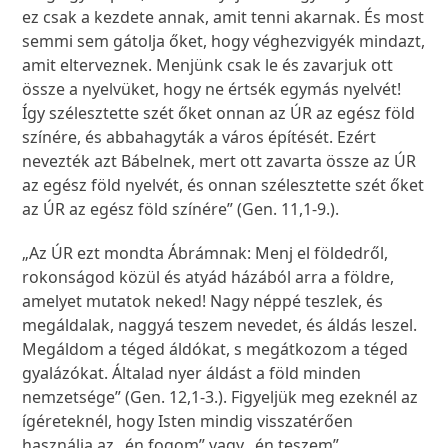
ez csak a kezdete annak, amit tenni akarnak. És most
semmi sem gátolja őket, hogy véghezvigyék mindazt,
amit elterveznek. Menjünk csak le és zavarjuk ott
össze a nyelvüket, hogy ne értsék egymás nyelvét!
Így szélesztette szét őket onnan az ÚR az egész föld
színére, és abbahagyták a város építését. Ezért
nevezték azt Bábelnek, mert ott zavarta össze az ÚR
az egész föld nyelvét, és onnan szélesztette szét őket
az ÚR az egész föld színére” (Gen. 11,1-9.).
„Az ÚR ezt mondta Ábrámnak: Menj el földedről,
rokonságod közül és atyád házából arra a földre,
amelyet mutatok neked! Nagy néppé teszlek, és
megáldalak, naggyá teszem nevedet, és áldás leszel.
Megáldom a téged áldókat, s megátkozom a téged
gyalázókat. Általad nyer áldást a föld minden
nemzetsége” (Gen. 12,1-3.). Figyeljük meg ezeknél az
ígéreteknél, hogy Isten mindig visszatérően
használja az „én fogom” vagy „én teszem”