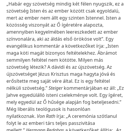
„Habár egy szövetség mindig két félen nyugszik, ez a
szövetség Isten és az ember között csak egyoldalú,
mert az ember nem állt egy szinten Istennel. Isten a
közösség viszonyát az Ő ígéretére alapozta,
amennyiben kegyelmében leereszkedett az ember
színvonalára, aki az áldás első örököse volt”. Egy
evangélikus kommentár a következőket írja: „Isten
maga köti magát bizonyos feltételekhez. Ábrámot
semmilyen feltétel nem kötötte. Milyen más
szövetség létezik? A dávidi és az újszövetség. Az
újszövetséget Jézus Krisztus maga hagyta jóvá és
erősítette meg saját vére által. Ez is egy feltétel
nélküli szövetség.”
Steiger
kommentárjában ez áll: „Ez
Jahve egyedülálló isteni cselekménye volt. Egy ígéret,
mely egyedül az Ő hűsége alapján fog beteljesedni.”
Még liberális teológusok is hasonlóan
nyilatkoznak.
Von Rath
írja: „A ceremónia szótlanul
folyt le az emberi társ teljes passzivitása
mellett.”
Hermann Redabas
a következőket állítja: „Az