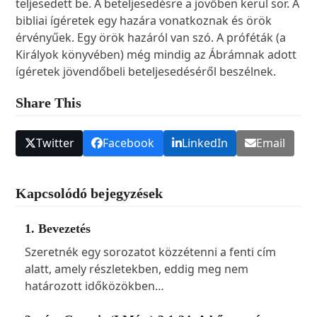
teljesedett be. A beteljesedésre a jövőben kerül sor. A
bibliai ígéretek egy hazára vonatkoznak és örök
érvényűek. Egy örök hazáról van szó. A próféták (a
Királyok könyvében) még mindig az Ábrámnak adott
ígéretek jövendőbeli beteljesedéséről beszélnek.
Share This
Twitter
Facebook
LinkedIn
Email
Kapcsolódó bejegyzések
1. Bevezetés
Szeretnék egy sorozatot közzétenni a fenti cím
alatt, amely részletekben, eddig meg nem
határozott időközökben…