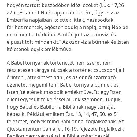
hegyén tartott beszédében idézi ezeket (Luk. 17,26-
27.): „És amint Noé napjaiban történt, úgy lesz az
Emberfia napjaiban is: ettek, ittak, házasodtak,
férjhez mentek, egészen addig a napig, amíg Noé be
nem ment a bárkába. Azután jött az özönvíz, és
elpusztított mindenkit.” Az özönvíz a bűnnek és Isten
ítéletének egyik emlékműve.
A Bábel tornyának történetét nem szeretném
részletesen tárgyalni, csak a történet csúcspontjait
érinteni, áttekintést adni, és az ebből származó
üzenetet megemlíteni. Bábel tornya a bűnnek és
Isten ítéletének második emlékműve. Itt egy Isten
elleni egyesült felkeléssel állunk szemben. Tudjuk,
hogy Bábel és Babilon a Bibliának nagy témáját
képezik. Például említem Ézs. 13, 14, 47, 50. és 51.
fejezetét, melyek mind Babilonnal foglalkoznak. Az
újtestamentumban a Jel. 16-19. fejezete foglalkozik
Babilon nagy városával. A Biblia sokat beszél