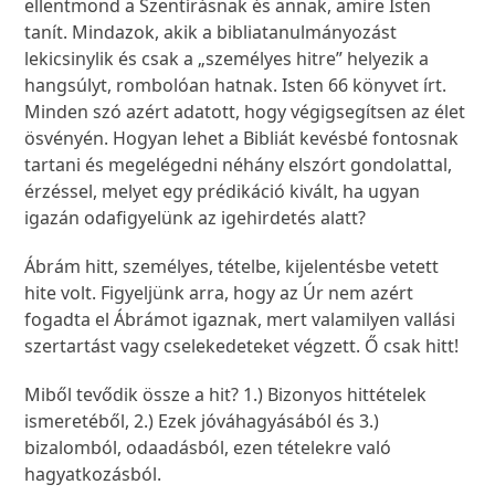
ellentmond a Szentírásnak és annak, amire Isten
tanít. Mindazok, akik a bibliatanulmányozást
lekicsinylik és csak a „személyes hitre” helyezik a
hangsúlyt, rombolóan hatnak. Isten 66 könyvet írt.
Minden szó azért adatott, hogy végigsegítsen az élet
ösvényén. Hogyan lehet a Bibliát kevésbé fontosnak
tartani és megelégedni néhány elszórt gondolattal,
érzéssel, melyet egy prédikáció kivált, ha ugyan
igazán odafigyelünk az igehirdetés alatt?
Ábrám hitt, személyes, tételbe, kijelentésbe vetett
hite volt. Figyeljünk arra, hogy az Úr nem azért
fogadta el Ábrámot igaznak, mert valamilyen vallási
szertartást vagy cselekedeteket végzett. Ő csak hitt!
Miből tevődik össze a hit? 1.) Bizonyos hittételek
ismeretéből, 2.) Ezek jóváhagyásából és 3.)
bizalomból, odaadásból, ezen tételekre való
hagyatkozásból.