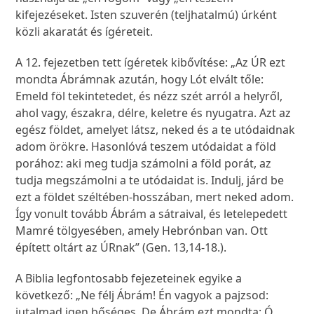
kifejezéseket. Isten szuverén (teljhatalmú) úrként
közli akaratát és ígéreteit.
A 12. fejezetben tett ígéretek kibővítése: „Az ÚR ezt
mondta Ábrámnak azután, hogy Lót elvált tőle:
Emeld föl tekintetedet, és nézz szét arról a helyről,
ahol vagy, északra, délre, keletre és nyugatra. Azt az
egész földet, amelyet látsz, neked és a te utódaidnak
adom örökre. Hasonlóvá teszem utódaidat a föld
porához: aki meg tudja számolni a föld porát, az
tudja megszámolni a te utódaidat is. Indulj, járd be
ezt a földet széltében-hosszában, mert neked adom.
Így vonult tovább Ábrám a sátraival, és letelepedett
Mamré tölgyesében, amely Hebrónban van. Ott
épített oltárt az ÚRnak” (Gen. 13,14-18.).
A Biblia legfontosabb fejezeteinek egyike a
következő: „Ne félj Ábrám! Én vagyok a pajzsod:
jutalmad igen bőséges. De Ábrám ezt mondta: Ó,