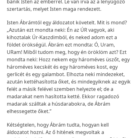
bánik Isten az emberrel. Le van írva az a lenyűgöző
szertartás, melyet Isten maga rendezett.
Isten Ábrámtól egy áldozatot követelt. Mit is mond?
„Azután ezt mondta neki: Én az ÚR vagyok, aki
kihoztalak Úr-Kaszdimból, és neked adom ezt a
földet örökségül. Ábrám ezt mondta: Ó, Uram,
URam! Miből tudom meg, hogy én öröklöm azt? Ezt
mondta neki: Hozz nekem egy hároméves üszőt, egy
hároméves kecskét és egy hároméves kost, egy
gerlicét és egy galambot. Elhozta neki mindezeket,
azután kettéhasította őket, és mindegyiknek az egyik
felét a másik felével szemben helyezte el; de a
madarakat nem hasította ketté. Ekkor ragadozó
madarak szálltak a húsdarabokra, de Ábrám
elhessegette őket.”
Kétségtelen, hogy Ábrám tudta, hogyan kell
áldozatot hozni. Az ő hitének megvoltak a