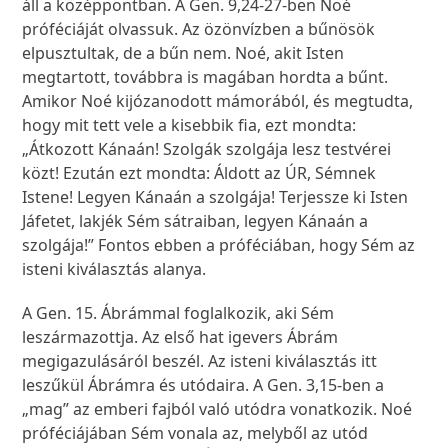
áll a középpontban. A Gen. 9,24-27-ben Noé
próféciáját olvassuk. Az özönvízben a bűnösök
elpusztultak, de a bűn nem. Noé, akit Isten
megtartott, továbbra is magában hordta a bűnt.
Amikor Noé kijózanodott mámorából, és megtudta,
hogy mit tett vele a kisebbik fia, ezt mondta:
„Átkozott Kánaán! Szolgák szolgája lesz testvérei
közt! Ezután ezt mondta: Áldott az ÚR, Sémnek
Istene! Legyen Kánaán a szolgája! Terjessze ki Isten
Jáfetet, lakjék Sém sátraiban, legyen Kánaán a
szolgája!” Fontos ebben a próféciában, hogy Sém az
isteni kiválasztás alanya.
A Gen. 15. Ábrámmal foglalkozik, aki Sém
leszármazottja. Az első hat igevers Ábrám
megigazulásáról beszél. Az isteni kiválasztás itt
leszűkül Ábrámra és utódaira. A Gen. 3,15-ben a
„mag” az emberi fajból való utódra vonatkozik. Noé
próféciájában Sém vonala az, melyből az utód