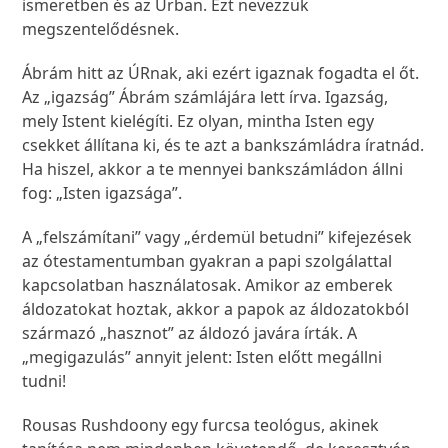
ismeretben és az Úrban. Ezt nevezzük
megszentelődésnek.
Ábrám hitt az ÚRnak, aki ezért igaznak fogadta el őt.
Az „igazság” Ábrám számlájára lett írva. Igazság,
mely Istent kielégíti. Ez olyan, mintha Isten egy
csekket állítana ki, és te azt a bankszámládra íratnád.
Ha hiszel, akkor a te mennyei bankszámládon állni
fog: „Isten igazsága”.
A „felszámítani” vagy „érdemül betudni” kifejezések
az ótestamentumban gyakran a papi szolgálattal
kapcsolatban használatosak. Amikor az emberek
áldozatokat hoztak, akkor a papok az áldozatokból
származó „hasznot” az áldozó javára írták. A
„megigazulás” annyit jelent: Isten előtt megállni
tudni!
Rousas Rushdoony egy furcsa teológus, akinek