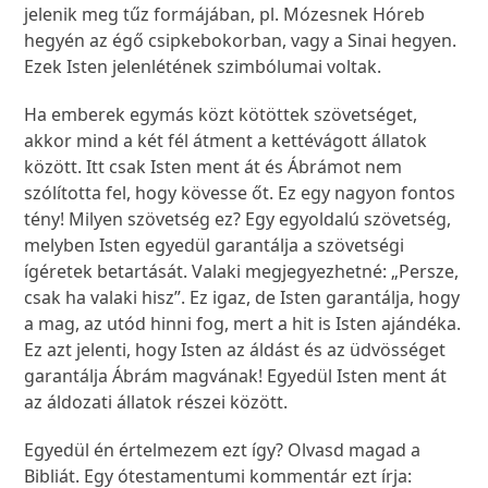
jelenik meg tűz formájában, pl. Mózesnek Hóreb
hegyén az égő csipkebokorban, vagy a Sinai hegyen.
Ezek Isten jelenlétének szimbólumai voltak.
Ha emberek egymás közt kötöttek szövetséget,
akkor mind a két fél átment a kettévágott állatok
között. Itt csak Isten ment át és Ábrámot nem
szólította fel, hogy kövesse őt. Ez egy nagyon fontos
tény! Milyen szövetség ez? Egy egyoldalú szövetség,
melyben Isten egyedül garantálja a szövetségi
ígéretek betartását. Valaki megjegyezhetné: „Persze,
csak ha valaki hisz”. Ez igaz, de Isten garantálja, hogy
a mag, az utód hinni fog, mert a hit is Isten ajándéka.
Ez azt jelenti, hogy Isten az áldást és az üdvösséget
garantálja Ábrám magvának! Egyedül Isten ment át
az áldozati állatok részei között.
Egyedül én értelmezem ezt így? Olvasd magad a
Bibliát. Egy ótestamentumi kommentár ezt írja: