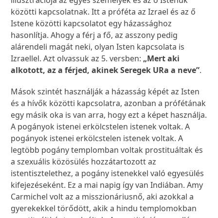
illusztrációja az egyes személyek és az ő Istenük
közötti kapcsolatnak. Itt a próféta az Izrael és az ő
Istene közötti kapcsolatot egy házassághoz
hasonlítja. Ahogy a férj a fő, az asszony pedig
alárendeli magát neki, olyan Isten kapcsolata is
Izraellel. Azt olvassuk az 5. versben:
„Mert aki
alkotott, az a férjed, akinek Seregek URa a neve”
.
Mások szintét használják a házasság képét az Isten
és a hívők közötti kapcsolatra, azonban a prófétának
egy másik oka is van arra, hogy ezt a képet használja.
A pogányok istenei erkölcstelen istenek voltak. A
pogányok istenei erkölcstelen istenek voltak. A
legtöbb pogány templomban voltak prostituáltak és
a szexuális közösülés hozzátartozott az
istentisztelethez, a pogány istenekkel való egyesülés
kifejezéseként. Ez a mai napig így van Indiában. Amy
Carmichel volt az a misszionáriusnő, aki azokkal a
gyerekekkel törődött, akik a hindu templomokban