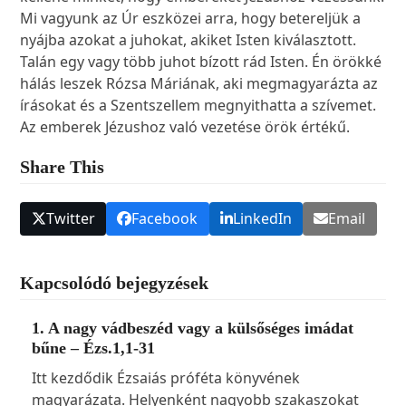
Mi vagyunk az Úr eszközei arra, hogy betereljük a
nyájba azokat a juhokat, akiket Isten kiválasztott.
Talán egy vagy több juhot bízott rád Isten. Én örökké
hálás leszek Rózsa Máriának, aki megmagyarázta az
írásokat és a Szentszellem megnyithatta a szívemet.
Az emberek Jézushoz való vezetése örök értékű.
Share This
Twitter
Facebook
LinkedIn
Email
Kapcsolódó bejegyzések
1. A nagy vádbeszéd vagy a külsőséges imádat
bűne – Ézs.1,1-31
Itt kezdődik Ézsaiás próféta könyvének
magyarázata. Helyenként nagyobb szakaszokat