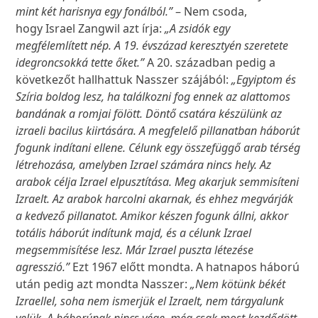
mint két harisnya egy fonálból.”
– Nem csoda,
hogy Israel Zangwil azt írja:
„A zsidók egy
megfélemlített nép. A 19. évszázad keresztyén szeretete
idegroncsokká tette őket.”
A 20. században pedig a
következőt hallhattuk Nasszer szájából:
„Egyiptom és
Szíria boldog lesz, ha találkozni fog ennek az alattomos
bandának a romjai fölött. Döntő csatára készülünk az
izraeli bacilus kiirtására. A megfelelő pillanatban háborút
fogunk indítani ellene. Célunk egy összefüggő arab térség
létrehozása, amelyben Izrael számára nincs hely. Az
arabok célja Izrael elpusztítása. Meg akarjuk semmisíteni
Izraelt. Az arabok harcolni akarnak, és ehhez megvárják
a kedvező pillanatot. Amikor készen fogunk állni, akkor
totális háborút indítunk majd, és a célunk Izrael
megsemmisítése lesz. Már Izrael puszta létezése
agresszió.”
Ezt 1967 előtt mondta. A hatnapos háború
után pedig azt mondta Nasszer:
„Nem kötünk békét
Izraellel, soha nem ismerjük el Izraelt, nem tárgyalunk