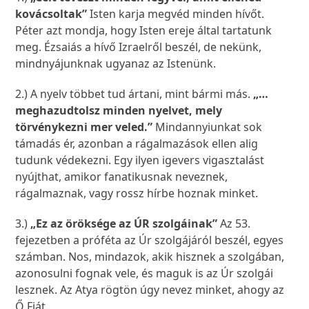
kovácsoltak”
Isten karja megvéd minden hívőt.
Péter azt mondja, hogy Isten ereje által tartatunk
meg. Ézsaiás a hívő Izraelről beszél, de nekünk,
mindnyájunknak ugyanaz az Istenünk.
2.) A nyelv többet tud ártani, mint bármi más.
„…
meghazudtolsz minden nyelvet, mely
törvénykezni mer veled.”
Mindannyiunkat sok
támadás ér, azonban a rágalmazások ellen alig
tudunk védekezni. Egy ilyen igevers vigasztalást
nyújthat, amikor fanatikusnak neveznek,
rágalmaznak, vagy rossz hírbe hoznak minket.
3.)
„Ez az öröksége az ÚR szolgáinak”
Az 53.
fejezetben a próféta az Úr szolgájáról beszél, egyes
számban. Nos, mindazok, akik hisznek a szolgában,
azonosulni fognak vele, és maguk is az Úr szolgái
lesznek. Az Atya rögtön úgy nevez minket, ahogy az
Ő Fiát.