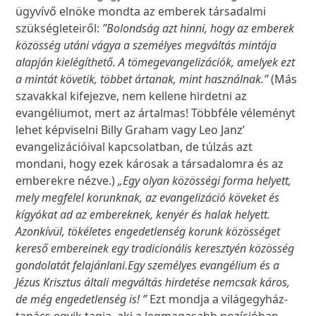
ügyvívő elnöke mondta az emberek társadalmi
szükségleteiről:
”Bolondság azt hinni, hogy az emberek
közösség utáni vágya a személyes megváltás mintája
alapján kielégíthető. A tömegevangelizációk, amelyek ezt
a mintát követik, többet ártanak, mint használnak.”
(Más
szavakkal kifejezve, nem kellene hirdetni az
evangéliumot, mert az ártalmas! Többféle véleményt
lehet képviselni Billy Graham vagy Leo Janz’
evangelizációival kapcsolatban, de túlzás azt
mondani, hogy ezek károsak a társadalomra és az
emberekre nézve.)
„Egy olyan közösségi forma helyett,
mely megfelel korunknak, az evangelizáció köveket és
kígyókat ad az embereknek, kenyér és halak helyett.
Azonkívül, tökéletes engedetlenség korunk közösséget
kereső embereinek egy tradicionális keresztyén közösség
gondolatát felajánlani.
Egy személyes evangélium és a
Jézus Krisztus általi megváltás hirdetése nemcsak káros,
de még engedetlenség is! ”
Ezt mondja a világegyház-