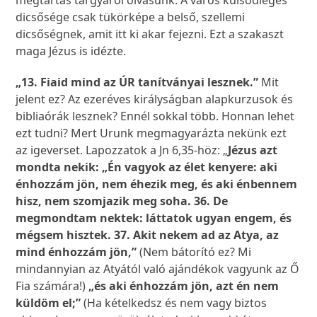
megtartás tárgyáról olvasunk. A város külsődleges
dicsősége csak tükörképe a belső, szellemi
dicsőségnek, amit itt ki akar fejezni. Ezt a szakaszt
maga Jézus is idézte.
„13. Fiaid mind az ÚR tanítványai lesznek.”
Mit
jelent ez? Az ezeréves királyságban alapkurzusok és
bibliaórák lesznek? Ennél sokkal több. Honnan lehet
ezt tudni? Mert Urunk megmagyarázta nekünk ezt
az igeverset. Lapozzatok a Jn 6,35-höz: „
Jézus azt
mondta nekik: „Én vagyok az élet kenyere: aki
énhozzám jön, nem éhezik meg, és aki énbennem
hisz, nem szomjazik meg soha. 36. De
megmondtam nektek: láttatok ugyan engem, és
mégsem hisztek. 37. Akit nekem ad az Atya, az
mind énhozzám jön,”
(Nem bátorító ez? Mi
mindannyian az Atyától való ajándékok vagyunk az Ő
Fia számára!)
„és aki énhozzám jön, azt én nem
küldöm el;”
(Ha kételkedsz és nem vagy biztos