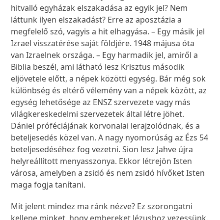
hitvalló egyházak elszakadása az egyik jel? Nem
láttunk ilyen elszakadást? Erre az aposztázia a
megfelelő szó, vagyis a hit elhagyása. – Egy másik jel
Izrael visszatérése saját földjére. 1948 májusa óta
van Izraelnek országa. – Egy harmadik jel, amiről a
Biblia beszél, ami látható lesz Krisztus második
eljövetele előtt, a népek közötti egység. Bár még sok
különbség és eltérő vélemény van a népek között, az
egység lehetősége az ENSZ szervezete vagy más
világkereskedelmi szervezetek által létre jöhet.
Dániel próféciájának körvonalai lerajzolódnak, és a
beteljesedés közel van. A nagy nyomorúság az Ézs 54
beteljesedéséhez fog vezetni. Sion lesz Jahve újra
helyreállított menyasszonya. Ekkor létrejön Isten
városa, amelyben a zsidó és nem zsidó hívőket Isten
maga fogja tanítani.
Mit jelent mindez ma ránk nézve? Ez szorongatni
kellene minket, hogy embereket Jézushoz vezessünk.