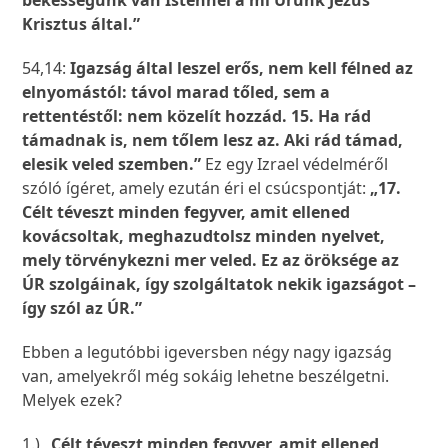
békességünk van Istennel a mi Urunk Jézus
Krisztus által.”
54,14:
Igazság által leszel erős, nem kell félned az
elnyomástól: távol marad tőled, sem a
rettentéstől: nem közelít hozzád. 15. Ha rád
támadnak is, nem tőlem lesz az. Aki rád támad,
elesik veled szemben.”
Ez egy Izrael védelméről
szóló ígéret, amely ezután éri el csúcspontját:
„17.
Célt téveszt minden fegyver, amit ellened
kovácsoltak, meghazudtolsz minden nyelvet,
mely törvénykezni mer veled. Ez az öröksége az
ÚR szolgáinak, így szolgáltatok nekik igazságot –
így szól az ÚR.”
Ebben a legutóbbi igeversben négy nagy igazság
van, amelyekről még sokáig lehetne beszélgetni.
Melyek ezek?
1.)
„Célt téveszt minden fegyver, amit ellened