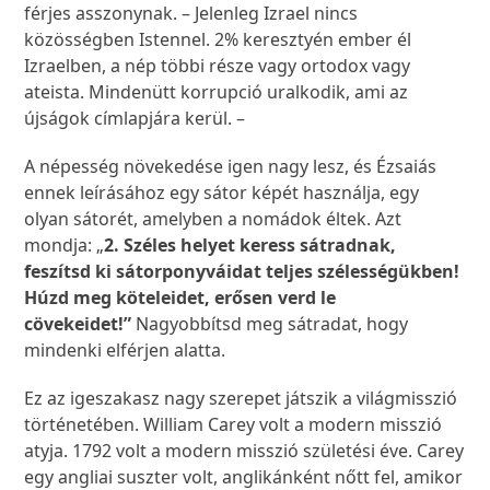
férjes asszonynak. – Jelenleg Izrael nincs
közösségben Istennel. 2% keresztyén ember él
Izraelben, a nép többi része vagy ortodox vagy
ateista. Mindenütt korrupció uralkodik, ami az
újságok címlapjára kerül. –
A népesség növekedése igen nagy lesz, és Ézsaiás
ennek leírásához egy sátor képét használja, egy
olyan sátorét, amelyben a nomádok éltek. Azt
mondja: „
2. Széles helyet keress sátradnak,
feszítsd ki sátorponyváidat teljes szélességükben!
Húzd meg köteleidet, erősen verd le
cövekeidet!”
Nagyobbítsd meg sátradat, hogy
mindenki elférjen alatta.
Ez az igeszakasz nagy szerepet játszik a világmisszió
történetében. William Carey volt a modern misszió
atyja. 1792 volt a modern misszió születési éve. Carey
egy angliai suszter volt, anglikánként nőtt fel, amikor