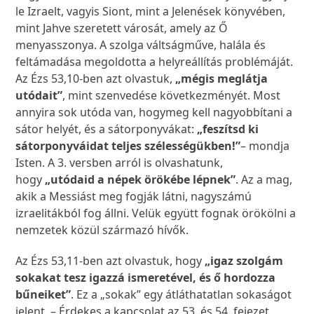
le Izraelt, vagyis Siont, mint a Jelenések könyvében,
mint Jahve szeretett városát, amely az Ő
menyasszonya. A szolga váltságműve, halála és
feltámadása megoldotta a helyreállítás problémáját.
Az Ézs 53,10-ben azt olvastuk,
„mégis meglátja
utódait”
, mint szenvedése következményét. Most
annyira sok utóda van, hogymeg kell nagyobbítani a
sátor helyét, és a sátorponyvákat:
„feszítsd ki
sátorponyváidat teljes szélességükben!”
– mondja
Isten. A 3. versben arról is olvashatunk,
hogy
„utódaid a népek örökébe lépnek”
. Az a mag,
akik a Messiást meg fogják látni, nagyszámú
izraelitákból fog állni. Velük együtt fognak örökölni a
nemzetek közül származó hívők.
Az Ézs 53,11-ben azt olvastuk, hogy
„igaz szolgám
sokakat tesz igazzá ismeretével, és ő hordozza
bűneiket”
. Ez a „sokak” egy átláthatatlan sokaságot
jelent. – Érdekes a kapcsolat az 53. és 54. fejezet