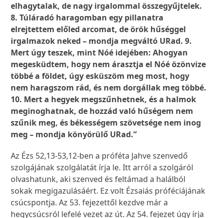
elhagytalak, de nagy irgalommal összegyűjtelek.
8. Túláradó haragomban egy pillanatra
elrejtettem előled arcomat, de örök hűséggel
irgalmazok neked – mondja megváltó URad. 9.
Mert úgy teszek, mint Nóé idejében: Ahogyan
megesküdtem, hogy nem árasztja el Nóé özönvize
többé a földet, úgy esküszöm meg most, hogy
nem haragszom rád, és nem dorgállak meg többé.
10. Mert a hegyek megszűnhetnek, és a halmok
meginoghatnak, de hozzád való hűségem nem
szűnik meg, és békességem szövetsége nem inog
meg – mondja könyörülő URad.”
Az Ézs 52,13-53,12-ben a próféta Jahve szenvedő
szolgájának szolgálatát írja le. Itt arról a szolgáról
olvashatunk, aki szenved és feltámad a halálból
sokak megigazulásáért. Ez volt Ézsaiás próféciájának
csúcspontja. Az 53. fejezettől kezdve már a
hegycsúcsról lefelé vezet az út. Az 54. fejezet úgy írja