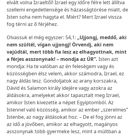
elvált volna Izraeltől! Izrael egy időre félre lett állítva
szellemi engedetlensége és házasságtörése miatt, de
Isten soha nem hagyta el. Miért? Mert Izrael vissza
fog térni az ő férjéhez.
Olvassuk el még egyszer: 54,1:
„Ujjongj, meddő, aki
nem szültél, vígan ujjongj! Örvendj, aki nem
vajúdtál, mert több fia lesz az elhagyottnak, mint
a férjes asszonynak! – mondja az ÚR”.
Isten azt
mondja: Ha te valóban az én feleségem vagy és
közösségben élsz velem, akkor számodra, Izrael, ez
nagy áldás lesz. Gondoljatok az arany korszakra,
Dávid és Salamon király idejére vagy azokra az
áldásokra, amelyeket akkor tapasztalt meg Izrael,
amikor Isten kivezette a népet Egyiptomból. Az
Istennel való közösség, amikor az ember „szerelmes”
Istenbe, az nagy áldásokat hoz. – De el fog jönni az
az idő a jövőben, amikor az elhagyott, magányos
asszonynak több gyermeke lesz, mint a múltban a