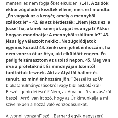
menteni és nem fogja őket elküldeni.)
„41. A zsidók
ekkor zúgolódni kezdtek ellene, mert ezt mondta:
„Én vagyok az a kenyér, amely a mennyből
szállott le” – 42. és azt kérdezték: „Nem Jézus ez, a
József fia, akinek ismerjük apját és anyját? Akkor
hogyan mondhatja: A mennyből szálltam le?” 43.
Jézus így válaszolt nekik: „Ne zúgolódjatok
egymás között! 44. Senki sem jöhet énhozzám, ha
nem vonzza őt az Atya, aki elküldött engem. Én
pedig feltámasztom az utolsó napon. 45. Meg van
írva a prófétáknál: És mindnyájan Istentől
tanítottak lesznek. Aki az Atyától hallott és
tanult, az mind énhozzám jön.”
Beszél itt az Úr
bibliatanulmányozásokról vagy bibliaiskolákról?
Beszél igehirdetésről? Nem, az Atya belső vonzásáról
beszél. Arról van itt szó, hogy az Úr kimunkálja a mi
szíveinkben a hozzá való vonzódásunkat.
A „vonni, vonzani” szó J. Barnard egyik nagyszerű