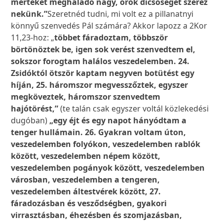
mértéket meghaladó nagy, örök dicsőséget szerez
nekünk.”
Szeretnéd tudni, mi volt ez a pillanatnyi
könnyű szenvedés Pál számára? Akkor lapozz a 2Kor
11,23-hoz: „
többet fáradoztam, többször
börtönöztek be, igen sok verést szenvedtem el,
sokszor forogtam halálos veszedelemben. 24.
Zsidóktól ötször kaptam negyven botütést egy
híján, 25. háromszor megvesszőztek, egyszer
megköveztek, háromszor szenvedtem
hajótörést,”
(te talán csak egyszer voltál közlekedési
dugóban)
„egy éjt és egy napot hányódtam a
tenger hullámain. 26. Gyakran voltam úton,
veszedelemben folyókon, veszedelemben rablók
között, veszedelemben népem között,
veszedelemben pogányok között, veszedelemben
városban, veszedelemben a tengeren,
veszedelemben áltestvérek között, 27.
fáradozásban és vesződségben, gyakori
virrasztásban, éhezésben és szomjazásban,