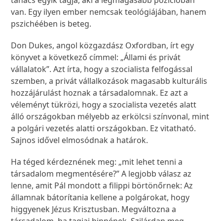
tanács egyik tagja, aki a legmagasabb pozícióban
van. Egy ilyen ember nemcsak teológiájában, hanem
pszichéében is beteg.
Don Dukes, angol közgazdász Oxfordban, írt egy
könyvet a következő címmel: „Állami és privát
vállalatok”. Azt írta, hogy a szocialista felfogással
szemben, a privát vállalkozások magasabb kulturális
hozzájárulást hoznak a társadalomnak. Ez azt a
véleményt tükrözi, hogy a szocialista vezetés alatt
álló országokban mélyebb az erkölcsi színvonal, mint
a polgári vezetés alatti országokban. Ez vitatható.
Sajnos idővel elmosódnak a határok.
Ha téged kérdeznének meg: „mit lehet tenni a
társadalom megmentésére?” A legjobb válasz az
lenne, amit Pál mondott a filippi börtönőrnek: Az
államnak bátorítania kellene a polgárokat, hogy
higgyenek Jézus Krisztusban. Megváltozna a