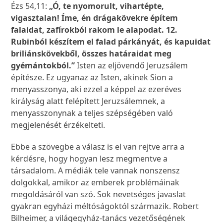
Ézs 54,11:
„Ó, te nyomorult, vihartépte,
vigasztalan! Íme, én drágakövekre építem
falaidat, zafírokból rakom le alapodat. 12.
Rubinból készítem el falad párkányát, és kapuidat
briliánskövekből, összes határaidat meg
gyémántokból.”
Isten az eljövendő Jeruzsálem
építésze. Ez ugyanaz az Isten, akinek Sion a
menyasszonya, aki ezzel a képpel az ezeréves
királyság alatt felépített Jeruzsálemnek, a
menyasszonynak a teljes szépségében való
megjelenését érzékelteti.
Ebbe a szövegbe a válasz is el van rejtve arra a
kérdésre, hogy hogyan lesz megmentve a
társadalom. A médiák tele vannak nonszensz
dolgokkal, amikor az emberek problémáinak
megoldásáról van szó. Sok nevetséges javaslat
gyakran egyházi méltóságoktól származik. Robert
Bilheimer, a világegyház-tanács vezetőségének