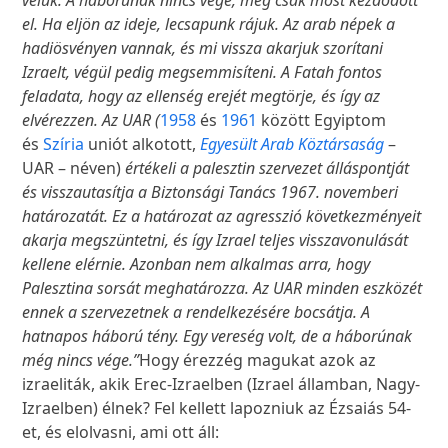
velük. A háborúnak nincs vége, még csak most kezdődött
el. Ha eljön az ideje, lecsapunk rájuk. Az arab népek a
hadiösvényen vannak, és mi vissza akarjuk szorítani
Izraelt, végül pedig megsemmisíteni. A Fatah fontos
feladata, hogy az ellenség erejét megtörje, és így az
elvérezzen. Az UAR (
1958
és
1961
között Egyiptom
és
Szíria
uniót alkotott,
Egyesült Arab Köztársaság
–
UAR – néven)
értékeli a palesztin szervezet álláspontját
és visszautasítja a Biztonsági Tanács 1967. novemberi
határozatát. Ez a határozat az agresszió következményeit
akarja megszüntetni, és így Izrael teljes visszavonulását
kellene elérnie. Azonban nem alkalmas arra, hogy
Palesztina sorsát meghatározza. Az UAR minden eszközét
ennek a szervezetnek a rendelkezésére bocsátja. A
hatnapos háború tény. Egy vereség volt, de a háborúnak
még nincs vége.”
Hogy érezzég magukat azok az
izraeliták, akik Erec-Izraelben (Izrael államban, Nagy-
Izraelben) élnek? Fel kellett lapozniuk az Ézsaiás 54-
et, és elolvasni, ami ott áll: