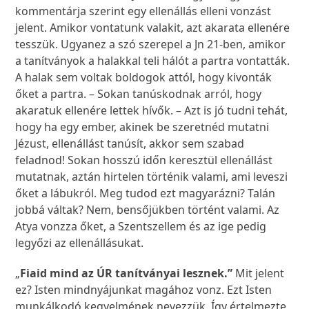
kommentárja szerint egy ellenállás elleni vonzást
jelent. Amikor vontatunk valakit, azt akarata ellenére
tesszük. Ugyanez a szó szerepel a Jn 21-ben, amikor
a tanítványok a halakkal teli hálót a partra vontatták.
A halak sem voltak boldogok attól, hogy kivonták
őket a partra. – Sokan tanúskodnak arról, hogy
akaratuk ellenére lettek hívők. – Azt is jó tudni tehát,
hogy ha egy ember, akinek be szeretnéd mutatni
Jézust, ellenállást tanúsít, akkor sem szabad
feladnod! Sokan hosszú időn keresztül ellenállást
mutatnak, aztán hirtelen történik valami, ami leveszi
őket a lábukról. Meg tudod ezt magyarázni? Talán
jobbá váltak? Nem, bensőjükben történt valami. Az
Atya vonzza őket, a Szentszellem és az ige pedig
legyőzi az ellenállásukat.
„
Fiaid mind az ÚR tanítványai lesznek.”
Mit jelent
ez? Isten mindnyájunkat magához vonz. Ezt Isten
munkálkodó kegyelmének nevezzük. Így értelmezte