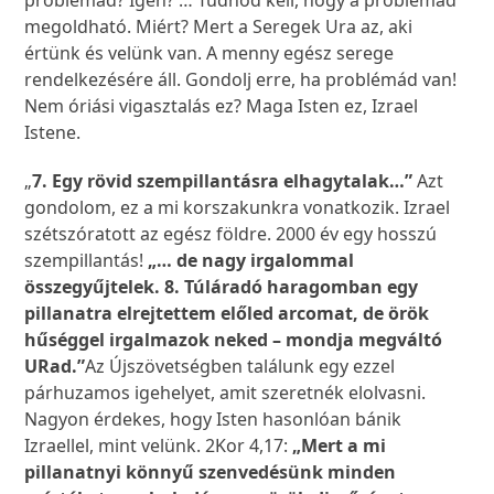
problémád? Igen? … Tudnod kell, hogy a problémád
megoldható. Miért? Mert a Seregek Ura az, aki
értünk és velünk van. A menny egész serege
rendelkezésére áll. Gondolj erre, ha problémád van!
Nem óriási vigasztalás ez? Maga Isten ez, Izrael
Istene.
„
7. Egy rövid szempillantásra elhagytalak…”
Azt
gondolom, ez a mi korszakunkra vonatkozik. Izrael
szétszóratott az egész földre. 2000 év egy hosszú
szempillantás!
„… de nagy irgalommal
összegyűjtelek. 8. Túláradó haragomban egy
pillanatra elrejtettem előled arcomat, de örök
hűséggel irgalmazok neked – mondja megváltó
URad.”
Az Újszövetségben találunk egy ezzel
párhuzamos igehelyet, amit szeretnék elolvasni.
Nagyon érdekes, hogy Isten hasonlóan bánik
Izraellel, mint velünk. 2Kor 4,17:
„Mert a mi
pillanatnyi könnyű szenvedésünk minden