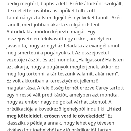
pedig megtért, baptista lett. Prédikátorként szolgált,
de mellette továbbra is cipőket foltozott.
Tanulmányozta Isten Igéjét és nyelveket tanult. Azért
tanult, mert jobban akarta szolgálni Istent.
Autodidakta módon képezte magát. Egy
összejövetelen felolvasott egy cikket, amelyben
javasolta, hogy az egyház feladata az evangéliumot
megismertetni a pogányokkal. Az összejövetel
vezetője rászólt és azt mondta: „Hallgasson! Ha Isten
azt akarja, hogy a pogányok megtérjenek, akkor ez
meg fog történni, akár teszünk valamit, akár nem”.
Ez volt akkoriban a keresztyének jellemző
magatartása. A felelősség terhét érezve Carey tartott
egy híressé vált prédikációt, amelyben azt mondta,
hogy az ember nagy dolgokat várhat Istentől. A
prédikációja a következő igehelyből indult ki:
„Húzd
meg köteleidet, erősen verd le cövekeidet!”
Ez
klasszikus példája annak, hogy lehet egy tévesen
kiválasztott igehelyből egy jó prédikációt tartani.