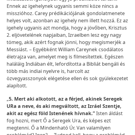
Ennek az igehelynek ugyanis semmi köze nincs a
misszióhoz. Carey prédikációjának gondolatmenete
helyes volt, azonban az igehely nem illett hozzá. Ez az
igehely ugyanis azt mondja, hogy a jövőben, Krisztus
2. eljövetelének napjaiban, Izraelben lesz egy nagy
tömeg, akik azért fognak jönni, hogy megismerjék a
Messiást. – Egyébként William Careynek csodálatos
életrajza van, amelyet meg is filmesítettek. Egészen
haláláig Indiában élt, lefordította a Bibliát bengáli és
több más indiai nyelvre is, harcolt az
özvegyasszonyok elégetése ellen és sok gyülekezetet
alapított.
„
5. Mert aki alkotott, az a férjed, akinek Seregek
URa a neve, és aki megváltott, az Izráel Szentje,
akit az egész föld Istenének hívnak.”
Isten áldást
fog hozni, mert Ő a Seregek Ura, és képes ezt
megtenni. Ő a Mindenható Úr. Van valamilyen