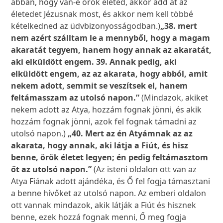
abban, hogy van-e örök életed, akkor add át az
életedet Jézusnak most, és akkor nem kell többé
kételkedned az üdvbizonyosságodban.)
„38. mert
nem azért szálltam le a mennyből, hogy a magam
akaratát tegyem, hanem hogy annak az akaratát,
aki elküldött engem. 39. Annak pedig, aki
elküldött engem, az az akarata, hogy abból, amit
nekem adott, semmit se veszítsek el, hanem
feltámasszam az utolsó napon.”
(Mindazok, akiket
nekem adott az Atya, hozzám fognak jönni, és akik
hozzám fognak jönni, azok fel fognak támadni az
utolsó napon.)
„40. Mert az én Atyámnak az az
akarata, hogy annak, aki látja a Fiút, és hisz
benne, örök életet legyen; én pedig feltámasztom
őt az utolsó napon.”
(Az isteni oldalon ott van az
Atya Fiának adott ajándéka, és Ő fel fogja támasztani
a benne hívőket az utolsó napon. Az emberi oldalon
ott vannak mindazok, akik látják a Fiút és hisznek
benne, ezek hozzá fognak menni, Ő meg fogja