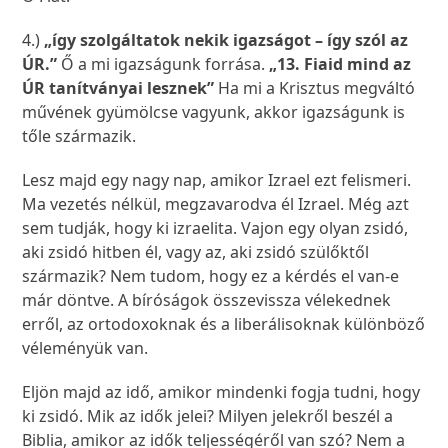
4.)
„így szolgáltatok nekik igazságot – így szól az
ÚR.”
Ő a mi igazságunk forrása.
„13. Fiaid mind az
ÚR tanítványai lesznek”
Ha mi a Krisztus megváltó
művének gyümölcse vagyunk, akkor igazságunk is
tőle származik.
Lesz majd egy nagy nap, amikor Izrael ezt felismeri.
Ma vezetés nélkül, megzavarodva él Izrael. Még azt
sem tudják, hogy ki izraelita. Vajon egy olyan zsidó,
aki zsidó hitben él, vagy az, aki zsidó szülőktől
származik? Nem tudom, hogy ez a kérdés el van-e
már döntve. A bíróságok összevissza vélekednek
erről, az ortodoxoknak és a liberálisoknak különböző
véleményük van.
Eljön majd az idő, amikor mindenki fogja tudni, hogy
ki zsidó. Mik az idők jelei? Milyen jelekről beszél a
Biblia, amikor az idők teljességéről van szó? Nem a