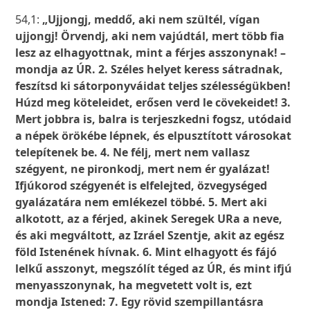
54,1:
„Ujjongj, meddő, aki nem szültél, vígan
ujjongj! Örvendj, aki nem vajúdtál, mert több fia
lesz az elhagyottnak, mint a férjes asszonynak! –
mondja az ÚR. 2. Széles helyet keress sátradnak,
feszítsd ki sátorponyváidat teljes szélességükben!
Húzd meg köteleidet, erősen verd le cövekeidet! 3.
Mert jobbra is, balra is terjeszkedni fogsz, utódaid
a népek örökébe lépnek, és elpusztított városokat
telepítenek be. 4. Ne félj, mert nem vallasz
szégyent, ne pironkodj, mert nem ér gyalázat!
Ifjúkorod szégyenét is elfelejted, özvegységed
gyalázatára nem emlékezel többé. 5. Mert aki
alkotott, az a férjed, akinek Seregek URa a neve,
és aki megváltott, az Izráel Szentje, akit az egész
föld Istenének hívnak. 6. Mint elhagyott és fájó
lelkű asszonyt, megszólít téged az ÚR, és mint ifjú
menyasszonynak, ha megvetett volt is, ezt
mondja Istened: 7. Egy rövid szempillantásra