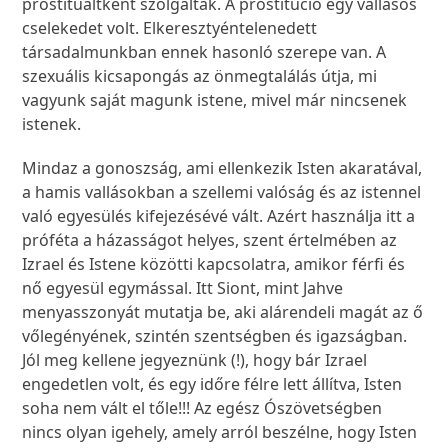
prostituáltként szolgáltak. A prostitúció egy vallásos
cselekedet volt. Elkeresztyéntelenedett
társadalmunkban ennek hasonló szerepe van. A
szexuális kicsapongás az önmegtalálás útja, mi
vagyunk saját magunk istene, mivel már nincsenek
istenek.
Mindaz a gonoszság, ami ellenkezik Isten akaratával,
a hamis vallásokban a szellemi valóság és az istennel
való egyesülés kifejezésévé vált. Azért használja itt a
próféta a házasságot helyes, szent értelmében az
Izrael és Istene közötti kapcsolatra, amikor férfi és
nő egyesül egymással. Itt Siont, mint Jahve
menyasszonyát mutatja be, aki alárendeli magát az ő
vőlegényének, szintén szentségben és igazságban.
Jól meg kellene jegyeznünk (!), hogy bár Izrael
engedetlen volt, és egy időre félre lett állítva, Isten
soha nem vált el tőle!!! Az egész Ószövetségben
nincs olyan igehely, amely arról beszélne, hogy Isten