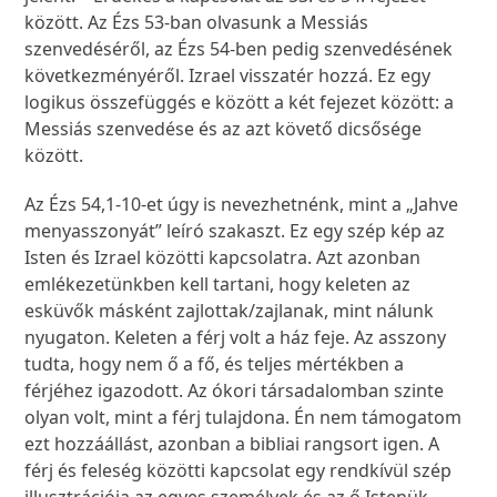
között. Az Ézs 53-ban olvasunk a Messiás
szenvedéséről, az Ézs 54-ben pedig szenvedésének
következményéről. Izrael visszatér hozzá. Ez egy
logikus összefüggés e között a két fejezet között: a
Messiás szenvedése és az azt követő dicsősége
között.
Az Ézs 54,1-10-et úgy is nevezhetnénk, mint a „Jahve
menyasszonyát” leíró szakaszt. Ez egy szép kép az
Isten és Izrael közötti kapcsolatra. Azt azonban
emlékezetünkben kell tartani, hogy keleten az
esküvők másként zajlottak/zajlanak, mint nálunk
nyugaton. Keleten a férj volt a ház feje. Az asszony
tudta, hogy nem ő a fő, és teljes mértékben a
férjéhez igazodott. Az ókori társadalomban szinte
olyan volt, mint a férj tulajdona. Én nem támogatom
ezt hozzáállást, azonban a bibliai rangsort igen. A
férj és feleség közötti kapcsolat egy rendkívül szép