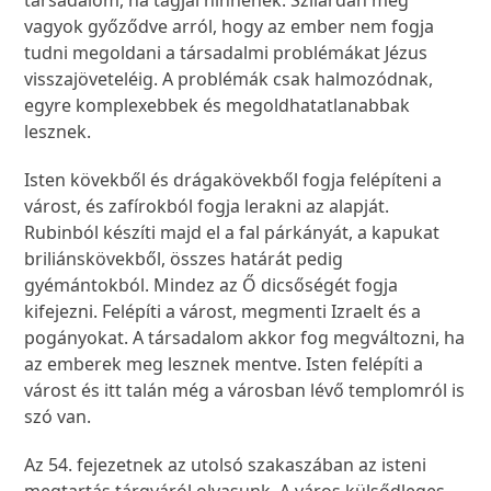
társadalom, ha tagjai hinnének. Szilárdan meg
vagyok győződve arról, hogy az ember nem fogja
tudni megoldani a társadalmi problémákat Jézus
visszajöveteléig. A problémák csak halmozódnak,
egyre komplexebbek és megoldhatatlanabbak
lesznek.
Isten kövekből és drágakövekből fogja felépíteni a
várost, és zafírokból fogja lerakni az alapját.
Rubinból készíti majd el a fal párkányát, a kapukat
briliánskövekből, összes határát pedig
gyémántokból. Mindez az Ő dicsőségét fogja
kifejezni. Felépíti a várost, megmenti Izraelt és a
pogányokat. A társadalom akkor fog megváltozni, ha
az emberek meg lesznek mentve. Isten felépíti a
várost és itt talán még a városban lévő templomról is
szó van.
Az 54. fejezetnek az utolsó szakaszában az isteni