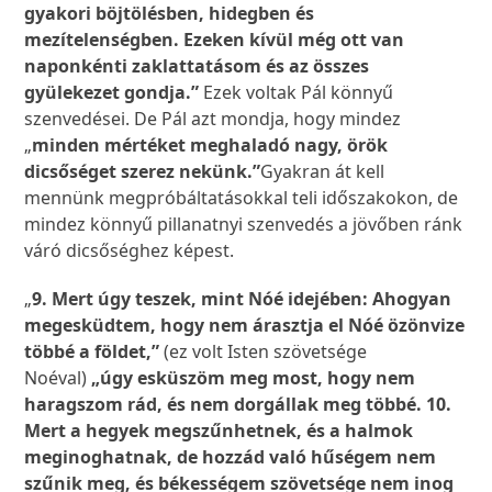
gyakori böjtölésben, hidegben és
mezítelenségben. Ezeken kívül még ott van
naponkénti zaklattatásom és az összes
gyülekezet gondja.”
Ezek voltak Pál könnyű
szenvedései. De Pál azt mondja, hogy mindez
„
minden mértéket meghaladó nagy, örök
dicsőséget szerez nekünk.”
Gyakran át kell
mennünk megpróbáltatásokkal teli időszakokon, de
mindez könnyű pillanatnyi szenvedés a jövőben ránk
váró dicsőséghez képest.
„
9. Mert úgy teszek, mint Nóé idejében: Ahogyan
megesküdtem, hogy nem árasztja el Nóé özönvize
többé a földet,”
(ez volt Isten szövetsége
Noéval)
„úgy esküszöm meg most, hogy nem
haragszom rád, és nem dorgállak meg többé. 10.
Mert a hegyek megszűnhetnek, és a halmok
meginoghatnak, de hozzád való hűségem nem
szűnik meg, és békességem szövetsége nem inog