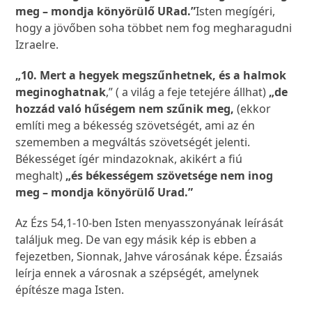
meg – mondja könyörülő URad.”
Isten megígéri,
hogy a jövőben soha többet nem fog megharagudni
Izraelre.
„10. Mert a hegyek megszűnhetnek, és a halmok
meginoghatnak
,” ( a világ a feje tetejére állhat)
„de
hozzád való hűségem nem szűnik meg,
(ekkor
említi meg a békesség szövetségét, ami az én
szememben a megváltás szövetségét jelenti.
Békességet ígér mindazoknak, akikért a fiú
meghalt)
„és békességem szövetsége nem inog
meg – mondja könyörülő Urad.”
Az Ézs 54,1-10-ben Isten menyasszonyának leírását
találjuk meg. De van egy másik kép is ebben a
fejezetben, Sionnak, Jahve városának képe. Ézsaiás
leírja ennek a városnak a szépségét, amelynek
építésze maga Isten.