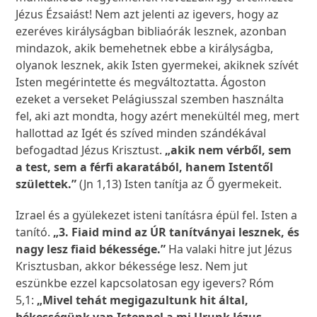
Jézus Ézsaiást! Nem azt jelenti az igevers, hogy az
ezeréves királyságban bibliaórák lesznek, azonban
mindazok, akik bemehetnek ebbe a királyságba,
olyanok lesznek, akik Isten gyermekei, akiknek szívét
Isten megérintette és megváltoztatta. Ágoston
ezeket a verseket Pelágiusszal szemben használta
fel, aki azt mondta, hogy azért menekültél meg, mert
hallottad az Igét és szíved minden szándékával
befogadtad Jézus Krisztust.
„akik nem vérből, sem
a test, sem a férfi akaratából, hanem Istentől
születtek.”
(Jn 1,13) Isten tanítja az Ő gyermekeit.
Izrael és a gyülekezet isteni tanításra épül fel. Isten a
tanító.
„3. Fiaid mind az ÚR tanítványai lesznek, és
nagy lesz fiaid békessége.”
Ha valaki hitre jut Jézus
Krisztusban, akkor békessége lesz. Nem jut
eszünkbe ezzel kapcsolatosan egy igevers? Róm
5,1:
„Mivel tehát megigazultunk hit által,