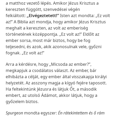
a matthoz vezető lépés. Amikor Jézus Krisztus a
kereszten függött, szenvedései végén
felkiáltott:
„Elvégeztetett!”
Isten azt mondta: „Ez volt
az!” A Biblia azt mondja, hogy amikor Jézus Krisztus
meghalt a kereszten, az volt az emberiség
történetének középpontja. „Ez volt az!” Eldőlt az
ember sorsa, most már biztos, hogy be fog
teljesedni, és azok, akik azonosulnak vele, győzni
fognak. „Ez volt az!”
Arra a kérdésre, hogy „Micsoda az ember?”,
megkapjuk a csodálatos választ. Az ember, bár
elhibázta a célját, egy ember által visszakapja királyi
helyzetét. Az asszony magja a kígyó fejére taposott.
Ha feltekintünk Jézusra és látjuk Őt, a második
embert, az utolsó Ádámot, akkor látjuk, hogy a
győzelem biztos.
Spurgeon
mondta egyszer:
Én rátekintettem és ő rám