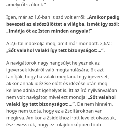
amelyről szólunk.”
Igen, már az 1,6-ban is szó volt erről:
„Amikor pedig
bevezeti az elsőszülöttet a világba, ismét így szól:
„Imádja őt az Isten minden angyala!”
A 2,6-tal indokolja meg, amit már mondott. 2,6/a:
„
Sőt valahol valaki így tett bizonyságot:…”.
A navigátorok nagy hangsúlyt helyeznek az
igeversek kívülről való megtanulására; ők azt
tanítják, hogy ha valaki megtanul egy igeverset,
akkor annak idézése előtt és idézése után meg
kellene adnia az igehelyet is. Itt az író nyilvánvalóan
nem volt navigátor, mivel ezt mondja:
„Sőt valahol
valaki így tett bizonyságot:…”.
De nem hinném,
hogy nem tudta, hogy ez a Zsoltárokban van
megírva. Amikor a Zsidókhoz írott levelet olvassuk,
észrevesszük, hogy ez tulajdonképpen több