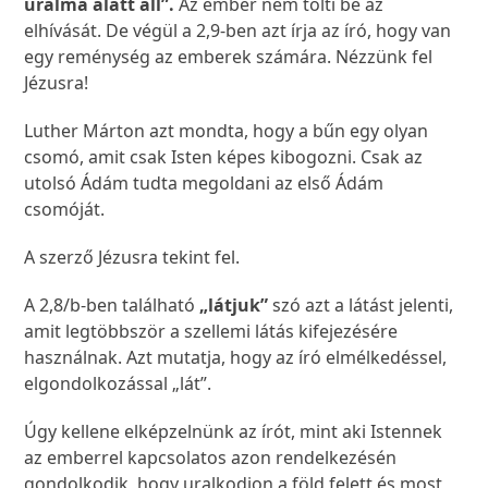
uralma alatt áll”.
Az ember nem tölti be az
elhívását. De végül a 2,9-ben azt írja az író, hogy van
egy reménység az emberek számára. Nézzünk fel
Jézusra!
Luther Márton azt mondta, hogy a bűn egy olyan
csomó, amit csak Isten képes kibogozni. Csak az
utolsó Ádám tudta megoldani az első Ádám
csomóját.
A szerző Jézusra tekint fel.
A 2,8/b-ben található
„látjuk”
szó azt a látást jelenti,
amit legtöbbször a szellemi látás kifejezésére
használnak. Azt mutatja, hogy az író elmélkedéssel,
elgondolkozással „lát”.
Úgy kellene elképzelnünk az írót, mint aki Istennek
az emberrel kapcsolatos azon rendelkezésén
gondolkodik, hogy uralkodjon a föld felett és most