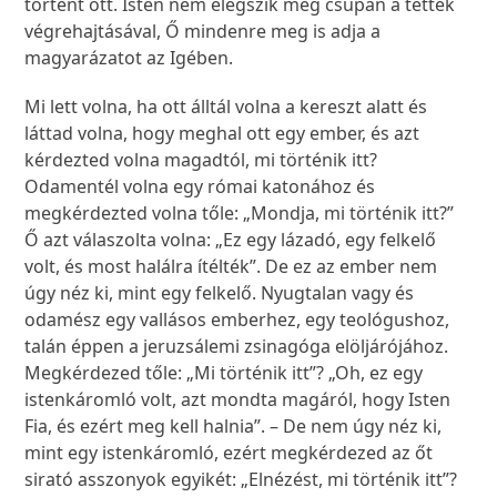
történt ott. Isten nem elégszik meg csupán a tettek
végrehajtásával, Ő mindenre meg is adja a
magyarázatot az Igében.
Mi lett volna, ha ott álltál volna a kereszt alatt és
láttad volna, hogy meghal ott egy ember, és azt
kérdezted volna magadtól, mi történik itt?
Odamentél volna egy római katonához és
megkérdezted volna tőle: „Mondja, mi történik itt?”
Ő azt válaszolta volna: „Ez egy lázadó, egy felkelő
volt, és most halálra ítélték”. De ez az ember nem
úgy néz ki, mint egy felkelő. Nyugtalan vagy és
odamész egy vallásos emberhez, egy teológushoz,
talán éppen a jeruzsálemi zsinagóga elöljárójához.
Megkérdezed tőle: „Mi történik itt”? „Oh, ez egy
istenkáromló volt, azt mondta magáról, hogy Isten
Fia, és ezért meg kell halnia”. – De nem úgy néz ki,
mint egy istenkáromló, ezért megkérdezed az őt
sirató asszonyok egyikét: „Elnézést, mi történik itt”?