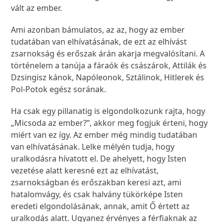
vált az ember.
Ami azonban bámulatos, az az, hogy az ember
tudatában van elhívatásának, de ezt az elhívást
zsarnokság és erőszak árán akarja megvalósítani. A
történelem a tanúja a fáraók és császárok, Attilák és
Dzsingisz kánok, Napóleonok, Sztálinok, Hitlerek és
Pol-Potok egész sorának.
Ha csak egy pillanatig is elgondolkozunk rajta, hogy
„Micsoda az ember?”, akkor meg fogjuk érteni, hogy
miért van ez így. Az ember még mindig tudatában
van elhívatásának. Lelke mélyén tudja, hogy
uralkodásra hívatott el. De ahelyett, hogy Isten
vezetése alatt keresné ezt az elhívatást,
zsarnokságban és erőszakban keresi azt, ami
hatalomvágy, és csak halvány tükörképe Isten
eredeti elgondolásának, annak, amit Ő értett az
uralkodás alatt. Ugyanez érvényes a férfiaknak az