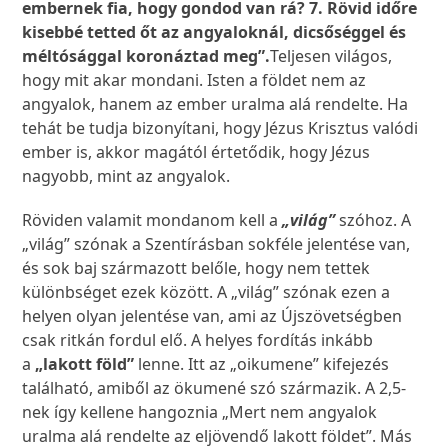
embernek fia, hogy gondod van rá? 7. Rövid időre
kisebbé tetted őt az angyaloknál, dicsőséggel és
méltósággal koronáztad meg”.
Teljesen világos,
hogy mit akar mondani. Isten a földet nem az
angyalok, hanem az ember uralma alá rendelte. Ha
tehát be tudja bizonyítani, hogy Jézus Krisztus valódi
ember is, akkor magától értetődik, hogy Jézus
nagyobb, mint az angyalok.
Röviden valamit mondanom kell a
„világ”
szóhoz. A
„világ” szónak a Szentírásban sokféle jelentése van,
és sok baj származott belőle, hogy nem tettek
különbséget ezek között. A „világ” szónak ezen a
helyen olyan jelentése van, ami az Újszövetségben
csak ritkán fordul elő. A helyes fordítás inkább
a
„lakott föld”
lenne. Itt az „oikumene” kifejezés
található, amiből az ökumené szó származik. A 2,5-
nek így kellene hangoznia „Mert nem angyalok
uralma alá rendelte az eljövendő lakott földet”. Más