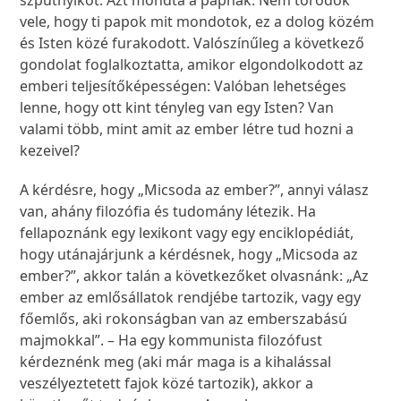
szputnyikot. Azt mondta a papnak: Nem törődök
vele, hogy ti papok mit mondotok, ez a dolog közém
és Isten közé furakodott. Valószínűleg a következő
gondolat foglalkoztatta, amikor elgondolkodott az
emberi teljesítőképességen: Valóban lehetséges
lenne, hogy ott kint tényleg van egy Isten? Van
valami több, mint amit az ember létre tud hozni a
kezeivel?
A kérdésre, hogy „Micsoda az ember?”, annyi válasz
van, ahány filozófia és tudomány létezik. Ha
fellapoznánk egy lexikont vagy egy enciklopédiát,
hogy utánajárjunk a kérdésnek, hogy „Micsoda az
ember?”, akkor talán a következőket olvasnánk: „Az
ember az emlősállatok rendjébe tartozik, vagy egy
főemlős, aki rokonságban van az emberszabású
majmokkal”. – Ha egy kommunista filozófust
kérdeznénk meg (aki már maga is a kihalással
veszélyeztetett fajok közé tartozik), akkor a