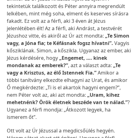
tekintetük találkozott és Péter annyira megrendült
lelkében, mint még soha, elment és keserves sírásra
fakadt. Ez volt az a férfi, aki 3 éven át Jézus
jelenlétében élt! Az a férfi, aki Andrást, a testvérét
Jézushoz vitte, és akiről az Úr azt mondta:
„Te Simon
vagy, a Jóna fia; te Kéfásnak fogsz hívatni”.
Vagyis
kősziklának. Simon, a kőszikla. Ugyanaz az ember, aki
Jézus kérdésére, hogy
„Engemet, …. kinek
mondanak az emberek?”
, azt a választ adta:
„Te
vagy a Krisztus, az élő Istennek Fia.”
Amikor a
többi tanítvány elkezdte elhagyni az Urat, és amikor
Ő megkérdezte: „Ti is el akartok hagyni engem?”,
nem Péter volt az, aki azt mondta:
„Uram, kihez
mehetnénk? Örök életnek beszéde van te nálad.”
?
Ugyanez a férfi mondja: „Átkozott legyek, ha
ismerem őt”.
Ott volt az Úr Jézussal a megdicsőülés hegyén.