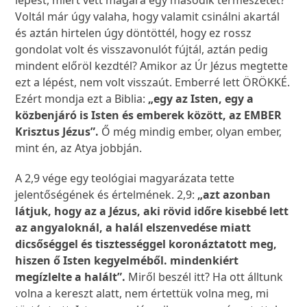
lépést, miért vett magára egy második természetet?
Voltál már úgy valaha, hogy valamit csinálni akartál
és aztán hirtelen úgy döntöttél, hogy ez rossz
gondolat volt és visszavonulót fújtál, aztán pedig
mindent előröl kezdtél? Amikor az Úr Jézus megtette
ezt a lépést, nem volt visszaút. Emberré lett ÖRÖKKÉ.
Ezért mondja ezt a Biblia:
„egy az Isten, egy a
közbenjáró is Isten és emberek között, az EMBER
Krisztus Jézus”.
Ő még mindig ember, olyan ember,
mint én, az Atya jobbján.
A 2,9 vége egy teológiai magyarázata tette
jelentőségének és értelmének. 2,9:
„azt azonban
látjuk, hogy az a Jézus, aki rövid időre kisebbé lett
az angyaloknál, a halál elszenvedése miatt
dicsőséggel és tisztességgel koronáztatott meg,
hiszen ő Isten kegyelméből. mindenkiért
megízlelte a halált”.
Miről beszél itt? Ha ott álltunk
volna a kereszt alatt, nem értettük volna meg, mi