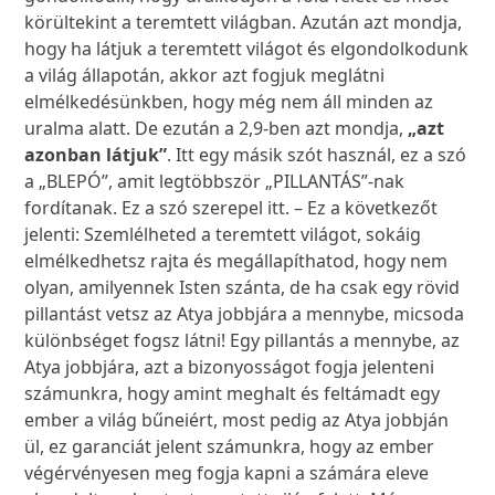
körültekint a teremtett világban. Azután azt mondja,
hogy ha látjuk a teremtett világot és elgondolkodunk
a világ állapotán, akkor azt fogjuk meglátni
elmélkedésünkben, hogy még nem áll minden az
uralma alatt. De ezután a 2,9-ben azt mondja,
„azt
azonban látjuk”
. Itt egy másik szót használ, ez a szó
a „BLEPÓ”, amit legtöbbször „PILLANTÁS”-nak
fordítanak. Ez a szó szerepel itt. – Ez a következőt
jelenti: Szemlélheted a teremtett világot, sokáig
elmélkedhetsz rajta és megállapíthatod, hogy nem
olyan, amilyennek Isten szánta, de ha csak egy rövid
pillantást vetsz az Atya jobbjára a mennybe, micsoda
különbséget fogsz látni! Egy pillantás a mennybe, az
Atya jobbjára, azt a bizonyosságot fogja jelenteni
számunkra, hogy amint meghalt és feltámadt egy
ember a világ bűneiért, most pedig az Atya jobbján
ül, ez garanciát jelent számunkra, hogy az ember
végérvényesen meg fogja kapni a számára eleve