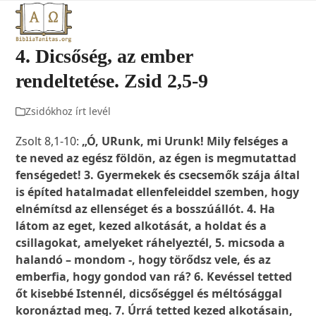
Open
Close
Skip
to
mobile
mobile
content
4. Dicsőség, az ember
menu
menu
rendeltetése. Zsid 2,5-9
Zsidókhoz írt levél
Zsolt 8,1-10:
„Ó, URunk, mi Urunk! Mily felséges a
te neved az egész földön, az égen is megmutattad
fenségedet! 3. Gyermekek és csecsemők szája által
is építed hatalmadat ellenfeleiddel szemben, hogy
elnémítsd az ellenséget és a bosszúállót. 4. Ha
látom az eget, kezed alkotását, a holdat és a
csillagokat, amelyeket ráhelyeztél, 5. micsoda a
halandó – mondom -, hogy törődsz vele, és az
emberfia, hogy gondod van rá? 6. Kevéssel tetted
őt kisebbé Istennél, dicsőséggel és méltósággal
koronáztad meg. 7. Úrrá tetted kezed alkotásain,