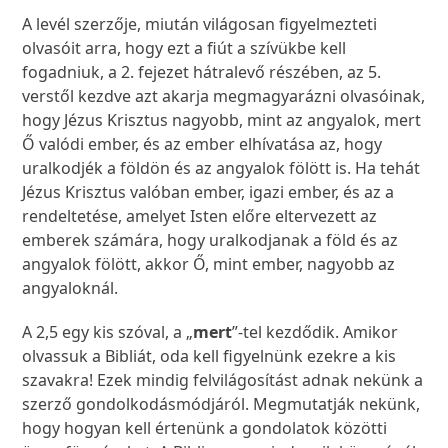
A levél szerzője, miután világosan figyelmezteti
olvasóit arra, hogy ezt a fiút a szívükbe kell
fogadniuk, a 2. fejezet hátralevő részében, az 5.
verstől kezdve azt akarja megmagyarázni olvasóinak,
hogy Jézus Krisztus nagyobb, mint az angyalok, mert
Ő valódi ember, és az ember elhívatása az, hogy
uralkodjék a földön és az angyalok fölött is. Ha tehát
Jézus Krisztus valóban ember, igazi ember, és az a
rendeltetése, amelyet Isten előre eltervezett az
emberek számára, hogy uralkodjanak a föld és az
angyalok fölött, akkor Ő, mint ember, nagyobb az
angyaloknál.
A 2,5 egy kis szóval, a „
mert
”-tel kezdődik. Amikor
olvassuk a Bibliát, oda kell figyelnünk ezekre a kis
szavakra! Ezek mindig felvilágosítást adnak nekünk a
szerző gondolkodásmódjáról. Megmutatják nekünk,
hogy hogyan kell értenünk a gondolatok közötti