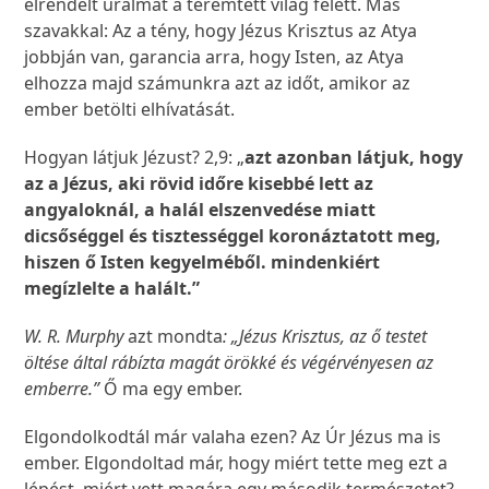
elrendelt uralmat a teremtett világ felett. Más
szavakkal: Az a tény, hogy Jézus Krisztus az Atya
jobbján van, garancia arra, hogy Isten, az Atya
elhozza majd számunkra azt az időt, amikor az
ember betölti elhívatását.
Hogyan látjuk Jézust? 2,9: „
azt azonban látjuk, hogy
az a Jézus, aki rövid időre kisebbé lett az
angyaloknál, a halál elszenvedése miatt
dicsőséggel és tisztességgel koronáztatott meg,
hiszen ő Isten kegyelméből. mindenkiért
megízlelte a halált.”
W. R. Murphy
azt mondta
: „Jézus Krisztus, az ő testet
öltése által rábízta magát örökké és végérvényesen az
emberre.”
Ő ma egy ember.
Elgondolkodtál már valaha ezen? Az Úr Jézus ma is
ember. Elgondoltad már, hogy miért tette meg ezt a