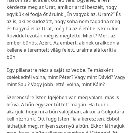
Három sátrat akart ott építeni. Ugyanez a férfi
kérdezte meg az Urat, amikor arról beszélt, hogy
egyikük el fogja őt árulni: „Én vagyok az, Uram?” És
az is, aki esküdözött, hogy soha nem tagadná meg
és hagyná el az Urat, még ha az életébe is kerülne. –
Röviddel ezután még is megtette. Miért? Mert az
ember bűnös. Azért. Az embert, akinek uralkodnia
kellene a teremtett világ felett, uralma alá keríti a
bűn.
Egy pillanatra nézz a saját szívedbe. Te másként
cselekedtél volna, mint Péter? Vagy mint Dávid? Vagy
mint Saul? Vagy jobb lettél volna, mint Káin?
Szerencsére Isten Igéjében van még valami más is
leírva. A bűn egyszer túl tett magán. Ha tudni
akarjuk, hogy mi a bűn valójában, akkor a Golgotára
kell néznünk. Ott függ Isten Fia a kereszten. Ebből
láthatjuk meg, milyen szörnyű a bűn. Ekkor láthatjuk