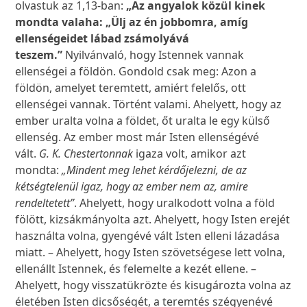
olvastuk az 1,13-ban:
„Az angyalok közül kinek
mondta valaha: „Ülj az én jobbomra, amíg
ellenségeidet lábad zsámolyává
teszem.”
Nyilvánvaló, hogy Istennek vannak
ellenségei a földön. Gondold csak meg: Azon a
földön, amelyet teremtett, amiért felelős, ott
ellenségei vannak. Történt valami. Ahelyett, hogy az
ember uralta volna a földet, őt uralta le egy külső
ellenség. Az ember most már Isten ellenségévé
vált.
G. K. Chestertonnak
igaza volt, amikor azt
mondta:
„Mindent meg lehet kérdőjelezni, de az
kétségtelenül igaz, hogy az ember nem az, amire
rendeltetett”
. Ahelyett, hogy uralkodott volna a föld
fölött, kizsákmányolta azt. Ahelyett, hogy Isten erejét
használta volna, gyengévé vált Isten elleni lázadása
miatt. – Ahelyett, hogy Isten szövetségese lett volna,
ellenállt Istennek, és felemelte a kezét ellene. –
Ahelyett, hogy visszatükrözte és kisugározta volna az
életében Isten dicsőségét, a teremtés szégyenévé