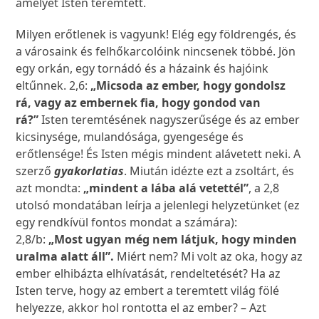
amelyet Isten teremtett.
Milyen erőtlenek is vagyunk! Elég egy földrengés, és
a városaink és felhőkarcolóink nincsenek többé. Jön
egy orkán, egy tornádó és a házaink és hajóink
eltűnnek. 2,6:
„Micsoda az ember, hogy gondolsz
rá, vagy az embernek fia, hogy gondod van
rá?”
Isten teremtésének nagyszerűsége és az ember
kicsinysége, mulandósága, gyengesége és
erőtlensége! És Isten mégis mindent alávetett neki. A
szerző
gyakorlatias
. Miután idézte ezt a zsoltárt, és
azt mondta:
„mindent a lába alá vetettél”
, a 2,8
utolsó mondatában leírja a jelenlegi helyzetünket (ez
egy rendkívül fontos mondat a számára):
2,8/b:
„Most ugyan még nem látjuk, hogy minden
uralma alatt áll”.
Miért nem? Mi volt az oka, hogy az
ember elhibázta elhívatását, rendeltetését? Ha az
Isten terve, hogy az embert a teremtett világ fölé
helyezze, akkor hol rontotta el az ember? – Azt