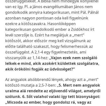
összefüggéseket. A Biblia nem mindegyik könyvénél
van ez így. Pl. a János evangéliumában János nem
gondolkodik annyira kategorikusan, mint Pál. Pálnál
azonban nagyon pontosan oda kell figyelnünk
ezekre a kötőszavakra. Hasonlóképpen
kategorikusan gondolkodó ember a Zsidókhoz írt
levél szerzője is. Ezért ha meglátjuk a „mert”
kötőszót, akkor először meg kell vizsgálnunk az
előtte található szakaszt, hogy felismerhessük az
összefüggést. A 2,1-4 egy figyelmeztetés, ami
visszanyúlik az 1,14-hez:
„Vajon ezek nem szolgáló
lelkek-e mind, akik azokért küldettek szolgálatra,
akik örökölni fogják az üdvösséget?”
Az angyalok alsóbbrendű lények, ahogy azt a „mert”
kötőszó mutatja a 2,5-7-ben: „
5. Mert nem angyalok
uralma alá rendelte az eljövendő világot, amelyről
szólunk. 6. Sőt valahol valaki így tett bizonyságot:
„Micsoda az ember, hogy gondolsz rá, vagy az