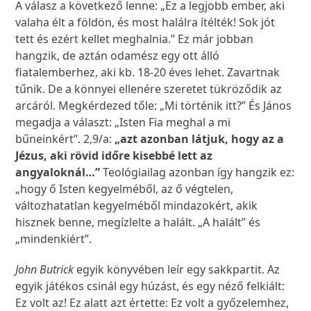
A válasz a következő lenne: „Ez a legjobb ember, aki
valaha élt a földön, és most halálra ítélték! Sok jót
tett és ezért kellet meghalnia.” Ez már jobban
hangzik, de aztán odamész egy ott álló
fiatalemberhez, aki kb. 18-20 éves lehet. Zavartnak
tűnik. De a könnyei ellenére szeretet tükröződik az
arcáról. Megkérdezed tőle: „Mi történik itt?” És János
megadja a választ: „Isten Fia meghal a mi
bűneinkért”. 2,9/a:
„azt azonban látjuk, hogy az a
Jézus, aki rövid időre kisebbé lett az
angyaloknál…”
Teológiailag azonban így hangzik ez:
„hogy ő Isten kegyelméből, az ő végtelen,
változhatatlan kegyelméből mindazokért, akik
hisznek benne, megízlelte a halált. „A halált” és
„mindenkiért”.
John Butrick
egyik könyvében leír egy sakkpartit. Az
egyik játékos csinál egy húzást, és egy néző felkiált:
Ez volt az! Ez alatt azt értette: Ez volt a győzelemhez,