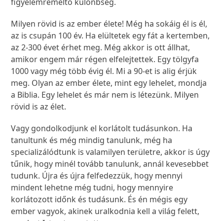
figyelemreméltó különbség.
Milyen rövid is az ember élete! Még ha sokáig él is él,
az is csupán 100 év. Ha elültetek egy fát a kertemben,
az 2-300 évet érhet meg. Még akkor is ott állhat,
amikor engem már régen elfelejtettek. Egy tölgyfa
1000 vagy még több évig él. Mi a 90-et is alig érjük
meg. Olyan az ember élete, mint egy lehelet, mondja
a Biblia. Egy lehelet és már nem is létezünk. Milyen
rövid is az élet.
Vagy gondolkodjunk el korlátolt tudásunkon. Ha
tanultunk és még mindig tanulunk, még ha
specializálódtunk is valamilyen területre, akkor is úgy
tűnik, hogy minél tovább tanulunk, annál kevesebbet
tudunk. Újra és újra felfedezzük, hogy mennyi
mindent lehetne még tudni, hogy mennyire
korlátozott időnk és tudásunk. És én mégis egy
ember vagyok, akinek uralkodnia kell a világ felett,