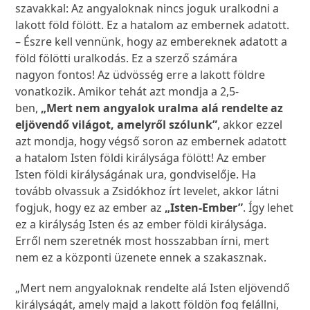
szavakkal: Az angyaloknak nincs joguk uralkodni a
lakott föld fölött. Ez a hatalom az embernek adatott.
– Észre kell vennünk, hogy az embereknek adatott a
föld fölötti uralkodás. Ez a szerző számára
nagyon fontos! Az üdvösség erre a lakott földre
vonatkozik. Amikor tehát azt mondja a 2,5-
ben,
„Mert nem angyalok uralma alá rendelte az
eljövendő világot, amelyről szólunk”
, akkor ezzel
azt mondja, hogy végső soron az embernek adatott
a hatalom Isten földi királysága fölött! Az ember
Isten földi királyságának ura, gondviselője. Ha
tovább olvassuk a Zsidókhoz írt levelet, akkor látni
fogjuk, hogy ez az ember az
„Isten-Ember”
. Így lehet
ez a királyság Isten és az ember földi királysága.
Erről nem szeretnék most hosszabban írni, mert
nem ez a központi üzenete ennek a szakasznak.
„Mert nem angyaloknak rendelte alá Isten eljövendő
királyságát, amely majd a lakott földön fog felállni,