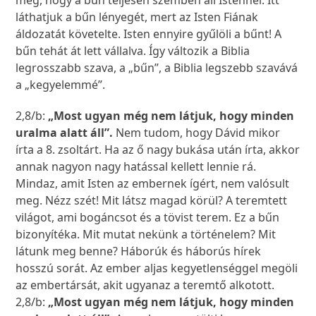
meg, hogy a bűn teljesen szemben áll Istennel. Itt
láthatjuk a bűn lényegét, mert az Isten Fiának
áldozatát követelte. Isten ennyire gyűlöli a bűnt! A
bűn tehát át lett vállalva. Így változik a Biblia
legrosszabb szava, a „bűn”, a Biblia legszebb szavává
a „kegyelemmé”.
2,8/b:
„Most ugyan még nem látjuk, hogy minden
uralma alatt áll”.
Nem tudom, hogy Dávid mikor
írta a 8. zsoltárt. Ha az ő nagy bukása után írta, akkor
annak nagyon nagy hatással kellett lennie rá.
Mindaz, amit Isten az embernek ígért, nem valósult
meg. Nézz szét! Mit látsz magad körül? A teremtett
világot, ami bogáncsot és a tövist terem. Ez a bűn
bizonyítéka. Mit mutat nekünk a történelem? Mit
látunk meg benne? Háborúk és háborús hírek
hosszú sorát. Az ember aljas kegyetlenséggel megöli
az embertársát, akit ugyanaz a teremtő alkotott.
2,8/b:
„Most ugyan még nem látjuk, hogy minden