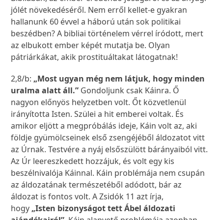
jólét növekedéséről. Nem erről kellet-e gyakran
hallanunk 60 évvel a háború után sok politikai
beszédben? A bibliai történelem vérrel íródott, mert
az elbukott ember képét mutatja be. Olyan
pátriárkákat, akik prostituáltakat látogatnak!
2,8/b:
„Most ugyan még nem látjuk, hogy minden
uralma alatt áll.”
Gondoljunk csak Káinra. Ő
nagyon előnyös helyzetben volt. Őt közvetlenül
irányította Isten. Szülei a hit emberei voltak. És
amikor eljött a megpróbálás ideje, Káin volt az, aki
földje gyümölcseinek első zsengéjéből áldozatot vitt
az Úrnak. Testvére a nyáj elsőszülött bárányaiból vitt.
Az Úr leereszkedett hozzájuk, és volt egy kis
beszélnivalója Káinnal. Káin problémája nem csupán
az áldozatának természetéből adódott, bár az
áldozat is fontos volt. A Zsidók 11 azt írja,
hogy
„Isten bizonyságot tett Ábel áldozati