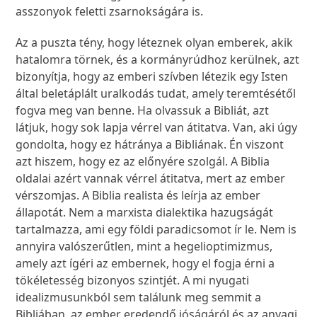
asszonyok feletti zsarnokságára is.
Az a puszta tény, hogy léteznek olyan emberek, akik
hatalomra törnek, és a kormányrúdhoz kerülnek, azt
bizonyítja, hogy az emberi szívben létezik egy Isten
által beletáplált uralkodás tudat, amely teremtésétől
fogva meg van benne. Ha olvassuk a Bibliát, azt
látjuk, hogy sok lapja vérrel van átitatva. Van, aki úgy
gondolta, hogy ez hátránya a Bibliának. Én viszont
azt hiszem, hogy ez az előnyére szolgál. A Biblia
oldalai azért vannak vérrel átitatva, mert az ember
vérszomjas. A Biblia realista és leírja az ember
állapotát. Nem a marxista dialektika hazugságát
tartalmazza, ami egy földi paradicsomot ír le. Nem is
annyira valószerűtlen, mint a hegelioptimizmus,
amely azt ígéri az embernek, hogy el fogja érni a
tökéletesség bizonyos szintjét. A mi nyugati
idealizmusunkból sem találunk meg semmit a
Bibliában, az ember eredendő jóságáról és az anyagi