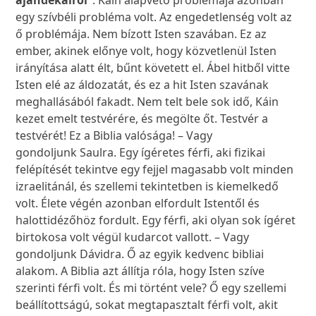
ajándékairól”
. Káin alapvető problémája azonban
egy szívbéli probléma volt. Az engedetlenség volt az
ő problémája. Nem bízott Isten szavában. Ez az
ember, akinek előnye volt, hogy közvetlenül Isten
irányítása alatt élt, bűnt követett el. Ábel hitből vitte
Isten elé az áldozatát, és ez a hit Isten szavának
meghallásából fakadt. Nem telt bele sok idő, Káin
kezet emelt testvérére, és megölte őt. Testvér a
testvérét! Ez a Biblia valósága! – Vagy
gondoljunk Saulra. Egy ígéretes férfi, aki fizikai
felépítését tekintve egy fejjel magasabb volt minden
izraelitánál, és szellemi tekintetben is kiemelkedő
volt. Élete végén azonban elfordult Istentől és
halottidézőhöz fordult. Egy férfi, aki olyan sok ígéret
birtokosa volt végül kudarcot vallott. – Vagy
gondoljunk Dávidra. Ő az egyik kedvenc bibliai
alakom. A Biblia azt állítja róla, hogy Isten szíve
szerinti férfi volt. És mi történt vele? Ő egy szellemi
beállítottságú, sokat megtapasztalt férfi volt, akit