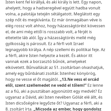
Isten kent fel királlyá, és aki király is lett. Egy napon,
ahelyett, hogy a hadseregével együtt hadba vonult
volna, a palotája tetején sétálgatott. Meglátott egy
szép nőt és megkívánta. Ez már önmagában véve is
elég rossz volt ahhoz, hogy házasságtörést kövessen
el, de ami még ettől is rosszabb volt, a férjét is
eltetette láb alól. Így a házasságtörés mellé még
gyilkosság is párosult. Ez a férfi volt Izrael
legnagyobb királya. A nép szellemi és politikai feje. Az
a férfi, akire Isten helyezte a kezét. És akkor itt
vannak ezek a borzasztó bűnök, amelyeket
elkövetett. Bűnvallását az 51. zsoltárban olvashatjuk,
amely egy bűnbánati zsoltár. Istenhez könyörög,
hogy ne vesse el őt magától.
„13.
Ne vess el orcád
elől, szent szellemedet ne vedd el tőlem!”
Ez lenne
az a fiú, aki a pusztában agyonütött egy medvét? Ez
ugyanaz a Dávid, aki Isten nevében Góliát elé állt, és
Isten dicsőségére legyőzte őt? Ugyanaz a férfi, aki a
8. zsoltárt írta.
„Micsoda az ember, hogy gondolsz