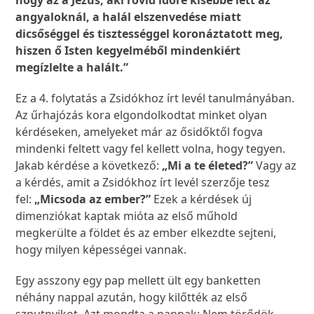
hogy az a Jézus, aki rövid időre kisebbé lett az
angyaloknál, a halál elszenvedése miatt
dicsőséggel és tisztességgel koronáztatott meg,
hiszen ő Isten kegyelméből mindenkiért
megízlelte a halált.”
Ez a 4. folytatás a Zsidókhoz írt levél tanulmányában.
Az űrhajózás kora elgondolkodtat minket olyan
kérdéseken, amelyeket már az ősidőktől fogva
mindenki feltett vagy fel kellett volna, hogy tegyen.
Jakab kérdése a következő:
„Mi a te életed?”
Vagy az
a kérdés, amit a Zsidókhoz írt levél szerzője tesz
fel:
„Micsoda az ember?”
Ezek a kérdések új
dimenziókat kaptak mióta az első műhold
megkerülte a földet és az ember elkezdte sejteni,
hogy milyen képességei vannak.
Egy asszony egy pap mellett ült egy banketten
néhány nappal azután, hogy kilőtték az első