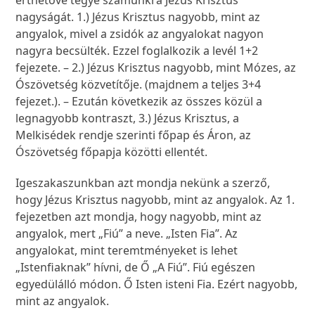
érthetővé tegye számunkra Jézus Krisztus
nagyságát. 1.) Jézus Krisztus nagyobb, mint az
angyalok, mivel a zsidók az angyalokat nagyon
nagyra becsülték. Ezzel foglalkozik a levél 1+2
fejezete. – 2.) Jézus Krisztus nagyobb, mint Mózes, az
Ószövetség közvetítője. (majdnem a teljes 3+4
fejezet.). – Ezután következik az összes közül a
legnagyobb kontraszt, 3.) Jézus Krisztus, a
Melkisédek rendje szerinti főpap és Áron, az
Ószövetség főpapja közötti ellentét.
Igeszakaszunkban azt mondja nekünk a szerző,
hogy Jézus Krisztus nagyobb, mint az angyalok. Az 1.
fejezetben azt mondja, hogy nagyobb, mint az
angyalok, mert „Fiú” a neve. „Isten Fia”. Az
angyalokat, mint teremtményeket is lehet
„Istenfiaknak” hívni, de Ő „A Fiú”. Fiú egészen
egyedülálló módon. Ő Isten isteni Fia. Ezért nagyobb,
mint az angyalok.