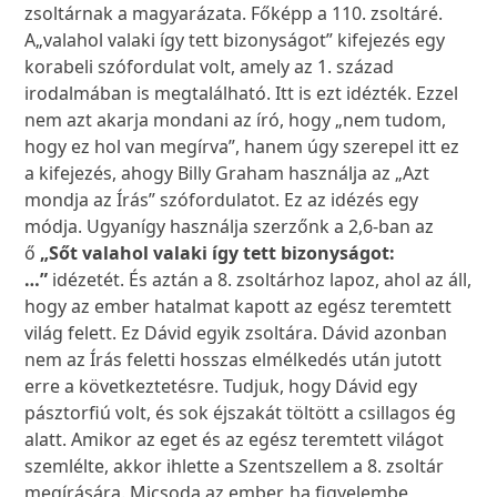
zsoltárnak a magyarázata. Főképp a 110. zsoltáré.
A„valahol valaki így tett bizonyságot” kifejezés egy
korabeli szófordulat volt, amely az 1. század
irodalmában is megtalálható. Itt is ezt idézték. Ezzel
nem azt akarja mondani az író, hogy „nem tudom,
hogy ez hol van megírva”, hanem úgy szerepel itt ez
a kifejezés, ahogy Billy Graham használja az „Azt
mondja az Írás” szófordulatot. Ez az idézés egy
módja. Ugyanígy használja szerzőnk a 2,6-ban az
ő
„Sőt valahol valaki így tett bizonyságot:
…”
idézetét. És aztán a 8. zsoltárhoz lapoz, ahol az áll,
hogy az ember hatalmat kapott az egész teremtett
világ felett. Ez Dávid egyik zsoltára. Dávid azonban
nem az Írás feletti hosszas elmélkedés után jutott
erre a következtetésre. Tudjuk, hogy Dávid egy
pásztorfiú volt, és sok éjszakát töltött a csillagos ég
alatt. Amikor az eget és az egész teremtett világot
szemlélte, akkor ihlette a Szentszellem a 8. zsoltár
megírására. Micsoda az ember, ha figyelembe