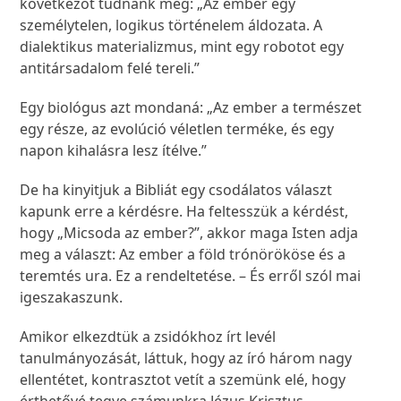
következőt tudnánk meg: „Az ember egy
személytelen, logikus történelem áldozata. A
dialektikus materializmus, mint egy robotot egy
antitársadalom felé tereli.”
Egy biológus azt mondaná: „Az ember a természet
egy része, az evolúció véletlen terméke, és egy
napon kihalásra lesz ítélve.”
De ha kinyitjuk a Bibliát egy csodálatos választ
kapunk erre a kérdésre. Ha feltesszük a kérdést,
hogy „Micsoda az ember?”, akkor maga Isten adja
meg a választ: Az ember a föld trónörököse és a
teremtés ura. Ez a rendeltetése. – És erről szól mai
igeszakaszunk.
Amikor elkezdtük a zsidókhoz írt levél
tanulmányozását, láttuk, hogy az író három nagy
ellentétet, kontrasztot vetít a szemünk elé, hogy