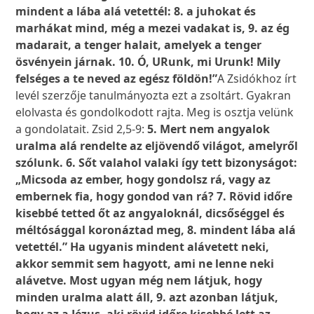
mindent a lába alá vetettél: 8. a juhokat és
marhákat mind, még a mezei vadakat is, 9. az ég
madarait, a tenger halait, amelyek a tenger
ösvényein járnak. 10. Ó, URunk, mi Urunk! Mily
felséges a te neved az egész földön!”
A Zsidókhoz írt
levél szerzője tanulmányozta ezt a zsoltárt. Gyakran
elolvasta és gondolkodott rajta. Meg is osztja velünk
a gondolatait. Zsid 2,5-9:
5. Mert nem angyalok
uralma alá rendelte az eljövendő világot, amelyről
szólunk. 6. Sőt valahol valaki így tett bizonyságot:
„Micsoda az ember, hogy gondolsz rá, vagy az
embernek fia, hogy gondod van rá? 7. Rövid időre
kisebbé tetted őt az angyaloknál, dicsőséggel és
méltósággal koronáztad meg, 8. mindent lába alá
vetettél.” Ha ugyanis mindent alávetett neki,
akkor semmit sem hagyott, ami ne lenne neki
alávetve. Most ugyan még nem látjuk, hogy
minden uralma alatt áll, 9. azt azonban látjuk,