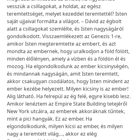
vesszük a csillagokat, a holdat, az egész
teremtettséget, melyet kezeddel teremtettél? Isten
saját ujjaival formálta a világot. – Dávid az égbolt
alatt a csillagokat szemlélte, és Isten nagyságáról
gondolkodott. Visszaemlékezett az Genezis 1-re,
amikor Isten megteremtette az embert, és azt
mondta az embernek, hogy uralkodjon a föld fölött,
minden élőlényen, amely a vízben és a földön él és
mozog. Ha elgondolkodunk az ember kicsinységén,
és mindannak nagyságán, amit Isten teremtett,
akkor csakugyan csodálatos, hogy Isten mindent az
ember kezébe helyezett. Milyen kicsiny is az ember!
Alig látható. Ha felrepül az ég felé, egyre kisebb lesz.
Amikor lenéztem az Empire State Building tetejéről
New York utcáira, az emberek akkoráknak tűntek,
mint a pici hangyák. Ez az ember. Ha
elgondolkodunk, milyen kicsi az ember, és milyen
nagy a teremtett világ…, akkor ez elég