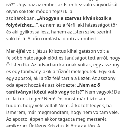
rá?”
Ugyanaz az ember, az Istenhez való vágyódását
olyan sokféle módon fejezi ki a
zsoltárokban.
„Ahogyan a szarvas kívánkozik a
folyóvízhez…”
, ez nem az a férfi, aki házasságot tör,
és aki gyilkossá lesz, hanem az Isten szíve szerint
való férfi. A bűn romlásba dönti az embert.
Már éjfél volt. Jézus Krisztus kihallgatáson volt a
felsőbb hatóságok előtt és tanúságot tett arról, hogy
Ő Isten Fia. Az udvarban katonák voltak, egy asszony
és egy tanítvány, akik a tűznél melegedtek. Egyikük
egy apostol, aki a tűz felé tartja a kezét. Az asszony
odalépett hozzá és azt kérdezte:
„Nem az ő
tanítványai közül való vagy te is?”
Nem vagyok! De
mi láttunk téged! Nem! De, most már biztosan
tudom, hogy vele voltál! Nem, átkozott legyek, ha
ismerem, már megmondtam, hogy nem voltam vele.
Az apostol éppen akkor tagadta meg mesterét,
amikor az Úr Jézus Krisztus kijött az ajtón. A