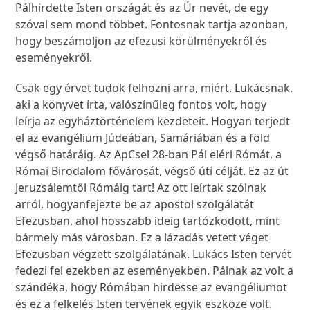
Pálhirdette Isten országát és az Úr nevét, de egy
szóval sem mond többet. Fontosnak tartja azonban,
hogy beszámoljon az efezusi körülményekről és
eseményekről.
Csak egy érvet tudok felhozni arra, miért. Lukácsnak,
aki a könyvet írta, valószínűleg fontos volt, hogy
leírja az egyháztörténelem kezdeteit. Hogyan terjedt
el az evangélium Júdeában, Samáriában és a föld
végső határáig. Az ApCsel 28-ban Pál eléri Rómát, a
Római Birodalom fővárosát, végső úti célját. Ez az út
Jeruzsálemtől Rómáig tart! Az ott leírtak szólnak
arról, hogyanfejezte be az apostol szolgálatát
Efezusban, ahol hosszabb ideig tartózkodott, mint
bármely más városban. Ez a lázadás vetett véget
Efezusban végzett szolgálatának. Lukács Isten tervét
fedezi fel ezekben az eseményekben. Pálnak az volt a
szándéka, hogy Rómában hirdesse az evangéliumot
és ez a felkelés Isten tervének egyik eszköze volt.