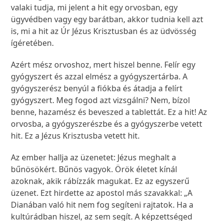
valaki tudja, mi jelent a hit egy orvosban, egy
ügyvédben vagy egy barátban, akkor tudnia kell azt
is, mi a hit az Úr Jézus Krisztusban és az üdvösség
ígéretében.
Azért mész orvoshoz, mert hiszel benne. Felír egy
gyógyszert és azzal elmész a gyógyszertárba. A
gyógyszerész benyúl a fiókba és átadja a felírt
gyógyszert. Meg fogod azt vizsgálni? Nem, bízol
benne, hazamész és beveszed a tablettát. Ez a hit! Az
orvosba, a gyógyszerészbe és a gyógyszerbe vetett
hit. Ez a Jézus Krisztusba vetett hit.
Az ember hallja az üzenetet: Jézus meghalt a
bűnösökért. Bűnös vagyok. Örök életet kínál
azoknak, akik rábízzák magukat. Ez az egyszerű
üzenet. Ezt hirdette az apostol más szavakkal: „A
Dianában való hit nem fog segíteni rajtatok. Ha a
kultúrádban hiszel, az sem segít. A képzettséged