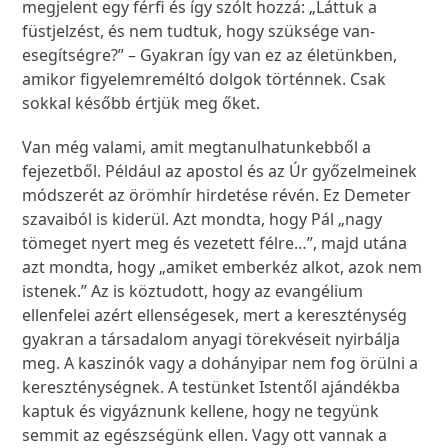
megjelent egy férfi és így szólt hozzá: „Láttuk a
füstjelzést, és nem tudtuk, hogy szüksége van-
esegítségre?” – Gyakran így van ez az életünkben,
amikor figyelemreméltó dolgok történnek. Csak
sokkal később értjük meg őket.
Van még valami, amit megtanulhatunkebből a
fejezetből. Például az apostol és az Úr győzelmeinek
módszerét az örömhír hirdetése révén. Ez Demeter
szavaiból is kiderül. Azt mondta, hogy Pál „nagy
tömeget nyert meg és vezetett félre…”, majd utána
azt mondta, hogy „amiket emberkéz alkot, azok nem
istenek.” Az is köztudott, hogy az evangélium
ellenfelei azért ellenségesek, mert a kereszténység
gyakran a társadalom anyagi törekvéseit nyirbálja
meg. A kaszinók vagy a dohányipar nem fog örülni a
kereszténységnek. A testünket Istentől ajándékba
kaptuk és vigyáznunk kellene, hogy ne tegyünk
semmit az egészségünk ellen. Vagy ott vannak a