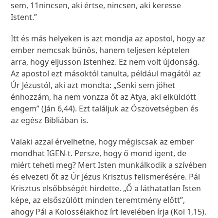
sem,
11
nincsen, aki értse, nincsen, aki keresse
Istent.”
Itt és más helyeken is azt mondja az apostol, hogy az
ember nemcsak bűnös, hanem teljesen képtelen
arra, hogy eljusson Istenhez. Ez nem volt újdonság.
Az apostol ezt másoktól tanulta, például magától az
Úr Jézustól, aki azt mondta: „Senki sem jöhet
énhozzám, ha nem vonzza őt az Atya, aki elküldött
engem” (Ján 6,44). Ezt találjuk az Ószövetségben és
az egész Bibliában is.
Valaki azzal érvelhetne, hogy mégiscsak az ember
mondhat IGEN-t. Persze, hogy ő mond igent, de
miért teheti meg? Mert Isten munkálkodik a szívében
és elvezeti őt az Úr Jézus Krisztus felismerésére. Pál
Krisztus elsőbbségét hirdette. „Ő a láthatatlan Isten
képe, az elsőszülött minden teremtmény előtt”,
ahogy Pál a Kolosséiakhoz írt levelében írja (Kol 1,15).