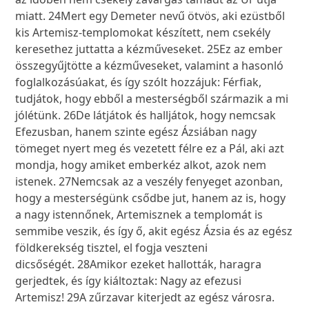
miatt.
24
Mert egy Demeter nevű ötvös, aki ezüstből
kis Artemisz-templomokat készített, nem csekély
keresethez juttatta a kézműveseket.
25
Ez az ember
összegyűjtötte a kézműveseket, valamint a hasonló
foglalkozásúakat, és így szólt hozzájuk: Férfiak,
tudjátok, hogy ebből a mesterségből származik a mi
jólétünk.
26
De látjátok és halljátok, hogy nemcsak
Efezusban, hanem szinte egész Ázsiában nagy
tömeget nyert meg és vezetett félre ez a Pál, aki azt
mondja, hogy amiket emberkéz alkot, azok nem
istenek.
27
Nemcsak az a veszély fenyeget azonban,
hogy a mesterségünk csődbe jut, hanem az is, hogy
a nagy istennőnek, Artemisznek a templomát is
semmibe veszik, és így ő, akit egész Ázsia és az egész
földkerekség tisztel, el fogja veszteni
dicsőségét.
28
Amikor ezeket hallották, haragra
gerjedtek, és így kiáltoztak: Nagy az efezusi
Artemisz!
29
A zűrzavar kiterjedt az egész városra.