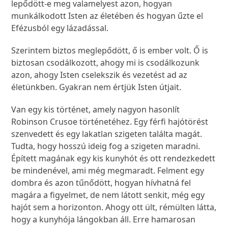
lepődött-e meg valamelyest azon, hogyan
munkálkodott Isten az életében és hogyan űzte el
Efézusból egy lázadással.
Szerintem biztos meglepődött, ő is ember volt. Ő is
biztosan csodálkozott, ahogy mi is csodálkozunk
azon, ahogy Isten cselekszik és vezetést ad az
életünkben. Gyakran nem értjük Isten útjait.
Van egy kis történet, amely nagyon hasonlít
Robinson Crusoe történetéhez. Egy férfi hajótörést
szenvedett és egy lakatlan szigeten találta magát.
Tudta, hogy hosszú ideig fog a szigeten maradni.
Épített magának egy kis kunyhót és ott rendezkedett
be mindenével, ami még megmaradt. Felment egy
dombra és azon tűnődött, hogyan hívhatná fel
magára a figyelmet, de nem látott senkit, még egy
hajót sem a horizonton. Ahogy ott ült, rémülten látta,
hogy a kunyhója lángokban áll. Erre hamarosan