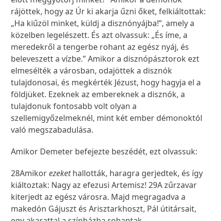
rájöttek, hogy az Úr ki akarja űzni őket, felkiáltottak:
„Ha kiűzöl minket, küldj a disznónyájba!”, amely a
közelben legelészett. És azt olvassuk: „És íme, a
meredekről a tengerbe rohant az egész nyáj, és
beleveszett a vízbe.” Amikor a disznópásztorok ezt
elmesélték a városban, odajöttek a disznók
tulajdonosai, és megkérték Jézust, hogy hagyja el a
földjüket. Ezeknek az embereknek a disznók, a
tulajdonuk fontosabb volt olyan a
szellemigyőzelmeknél, mint két ember démonoktól
való megszabadulása.
Amikor Demeter befejezte beszédét, ezt olvassuk:
28
Amikor
ezeket
hallották, haragra gerjedtek, és így
kiáltoztak: Nagy az efezusi Artemisz!
29
A zűrzavar
kiterjedt az egész városra. Majd megragadva a
makedón Gájuszt és Arisztarkhoszt, Pál útitársait,
egy akarattal a színházba rohantak.