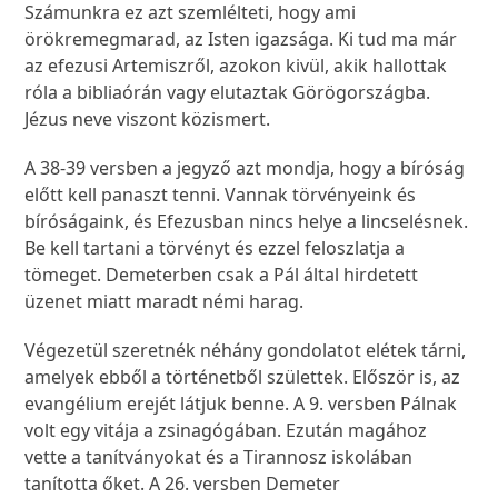
Számunkra ez azt szemlélteti, hogy ami
örökremegmarad, az Isten igazsága. Ki tud ma már
az efezusi Artemiszről, azokon kivül, akik hallottak
róla a bibliaórán vagy elutaztak Görögországba.
Jézus neve viszont közismert.
A 38-39 versben a jegyző azt mondja, hogy a bíróság
előtt kell panaszt tenni. Vannak törvényeink és
bíróságaink, és Efezusban nincs helye a lincselésnek.
Be kell tartani a törvényt és ezzel feloszlatja a
tömeget. Demeterben csak a Pál által hirdetett
üzenet miatt maradt némi harag.
Végezetül szeretnék néhány gondolatot elétek tárni,
amelyek ebből a történetből születtek. Először is, az
evangélium erejét látjuk benne. A 9. versben Pálnak
volt egy vitája a zsinagógában. Ezután magához
vette a tanítványokat és a Tirannosz iskolában
tanította őket. A 26. versben Demeter