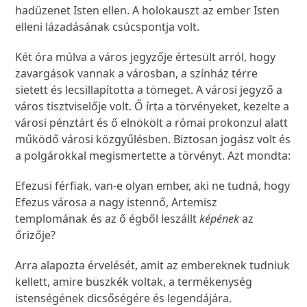
hadüzenet Isten ellen. A holokauszt az ember Isten
elleni lázadásának csúcspontja volt.
Két óra múlva a város jegyzője értesült arról, hogy
zavargások vannak a városban, a színház térre
sietett és lecsillapította a tömeget. A városi jegyző a
város tisztviselője volt. Ő írta a törvényeket, kezelte a
városi pénztárt és ő elnökölt a római prokonzul alatt
működő városi közgyűlésben. Biztosan jogász volt és
a polgárokkal megismertette a törvényt. Azt mondta:
Efezusi férfiak, van-e olyan ember, aki ne tudná, hogy
Efezus városa a nagy istennő, Artemisz
templomának és az ő égből leszállt
képének
az
őrizője?
Arra alapozta érvelését, amit az embereknek tudniuk
kellett, amire büszkék voltak, a termékenység
istenségének dicsőségére és legendájára.