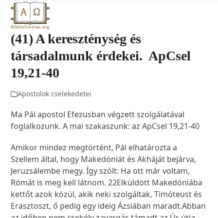
Open
Close
Skip
to
mobile
mobile
content
(41) A kereszténység és
menu
menu
társadalmunk érdekei. ApCsel
19,21-40
Apostolok cselekedetei
Ma Pál apostol Efezusban végzett szolgálatával
foglalkozunk. A mai szakaszunk: az ApCsel 19,21-40
Amikor mindez megtörtént, Pál elhatározta a
Szellem által, hogy Makedóniát és Akháját bejárva,
Jeruzsálembe megy. Így szólt: Ha ott már voltam,
Rómát is meg kell látnom.
22
Elküldött Makedóniába
kettőt azok közül, akik neki szolgáltak, Timóteust és
Erasztoszt, ő pedig egy ideig Ázsiában maradt.Abban
az időben nem csekély zavargás támadt az Úr útja