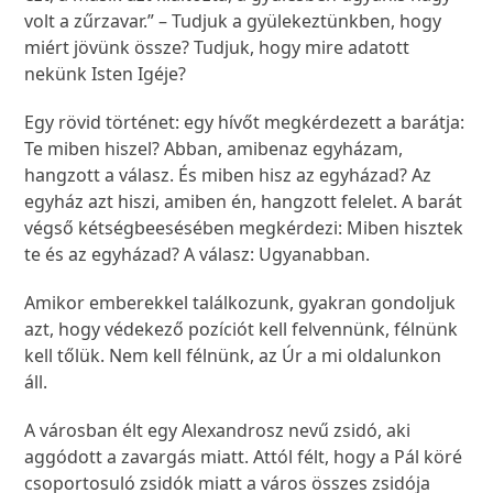
volt a zűrzavar.” – Tudjuk a gyülekeztünkben, hogy
miért jövünk össze? Tudjuk, hogy mire adatott
nekünk Isten Igéje?
Egy rövid történet: egy hívőt megkérdezett a barátja:
Te miben hiszel? Abban, amibenaz egyházam,
hangzott a válasz. És miben hisz az egyházad? Az
egyház azt hiszi, amiben én, hangzott felelet. A barát
végső kétségbeesésében megkérdezi: Miben hisztek
te és az egyházad? A válasz: Ugyanabban.
Amikor emberekkel találkozunk, gyakran gondoljuk
azt, hogy védekező pozíciót kell felvennünk, félnünk
kell tőlük. Nem kell félnünk, az Úr a mi oldalunkon
áll.
A városban élt egy Alexandrosz nevű zsidó, aki
aggódott a zavargás miatt. Attól félt, hogy a Pál köré
csoportosuló zsidók miatt a város összes zsidója