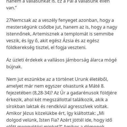
hanem a vallásunkat is. Ez a Pál a vallásunk ellen
van.”
27
Nemcsak az a veszély fenyeget azonban, hogy a
mesterségünk csődbe jut, hanem az is, hogy a nagy
istennőnek, Artemisznek a templomát is semmibe
veszik, és így ő, akit egész Ázsia és az egész
földkerekség tisztel, el fogja veszteni.
Az üzleti érdekek a vallásos jámborság álarca mögé
bújnak.
Nem jut eszünkbe az a történet Urunk életéből,
amelyet már nem egyszer olvastunk a Máté 8.
fejezetében (8,28-34)? Az Úr a gadarénusok földjére
érkezik, ahol két megszállottal találkozik, akik a
sírokban laktak és rendkívül agresszívek voltak.
Amikor Jézus közelükbe ért, így kiáltottak: „Mi
dolgod velünk, Isten Fia? Azért jöttél ide, hogy idő
előtt meggyötörj minket?” Amikor a démonok