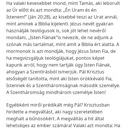
Ha valaki kevesebbet mond, mint Tamás, aki leborult
az Úr előtt és azt mondta: „Én Uram és én
Istenem!” (Ján 20:28), az kisebbé teszi az Urat annál,
mint aminek a Biblia kijelenti. Jézus nevét gyakran
használják teológusok is, sok jót lehet nevéről
mondani, „Isten Fiának”is nevezik, de ne
adjunk a
szónak más tartalmat, mint amit a Biblia ért alatta. A
mormonok is azt mondják, hogy Jézus Isten Fia, de
ha megvizsgáljuk teológiájukat, pontos képet
kapunk arról, hogy nem tartják úgy Isten Fiának,
ahogyan a Szentírásból ismerjük. Pál Krisztus
elsőségét tanította, mint aki Isten örökkévaló Fia,
Istennek és a Szentháromságnak második személye.
A Szentháromság mindhárom személye Isten!
Egyébként miről prédikált még Pál? Krisztusban
hirdette a megváltást, aki nagy szeretetében
meghalt a bűnösökért. A megváltás a hit által
lehetséges az ember számára! Valaki azt mondta: Ha