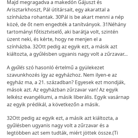
Majd megragadva a makedón Gájuszt és
Arisztarkhoszt, Pál útitársait, egy akarattal a
színházba rohantak.
30
Pál is be akart menni a nép
közé, de őt nem engedték a tanítványok.
31
Néhány
tartományi főtisztviselő, aki barátja volt, szintén
üzent neki, és kérte, hogy ne menjen el a
színházba.
32
Ott pedig az egyik ezt, a másik azt
kiáltozta, a gyűlésben ugyanis nagy volt a zűrzavar…
A
gyűlés
szó hasonló értelmű a gyülekezet
szavunkhozés így az egyházhoz. Nem ilyen-e az
egyház ma, a 21. században? Egyesek ezt mondják,
mások azt. Az egyházban zűrzavar van! Az egyik
lelkész evangéliumi, a másik liberális. Egyik vasárnap
az egyik prédikál, a következőn a másik.
32
Ott pedig az egyik ezt, a másik azt kiáltozta, a
gyűlésben ugyanis nagy volt a zűrzavar és a
legtöbben azt sem tudták, miért jöttek össze.(Ti