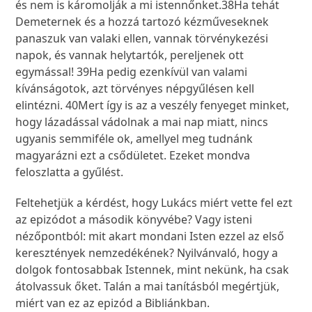
és nem is káromolják a mi istennőnket.
38
Ha tehát
Demeternek és a hozzá tartozó kézműveseknek
panaszuk van valaki ellen, vannak törvénykezési
napok, és vannak helytartók, pereljenek ott
egymással!
39
Ha pedig ezenkívül van valami
kívánságotok, azt törvényes népgyűlésen kell
elintézni.
40
Mert így is az a veszély fenyeget minket,
hogy lázadással vádolnak a mai nap miatt, nincs
ugyanis semmiféle ok, amellyel meg tudnánk
magyarázni ezt a csődületet. Ezeket mondva
feloszlatta a gyűlést.
Feltehetjük a kérdést, hogy Lukács miért vette fel ezt
az epizódot a második könyvébe? Vagy isteni
nézőpontból: mit akart mondani Isten ezzel az első
keresztények nemzedékének? Nyilvánvaló, hogy a
dolgok fontosabbak Istennek, mint nekünk, ha csak
átolvassuk őket. Talán a mai tanításból megértjük,
miért van ez az epizód a Bibliánkban.