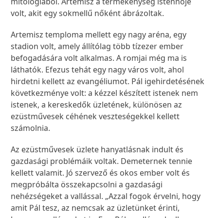
mitológiából. Artemisz a termékenység istennője
volt, akit egy sokmellű nőként ábrázoltak.
Artemisz temploma mellett egy nagy aréna, egy
stadion volt, amely állítólag több tízezer ember
befogadására volt alkalmas. A romjai még ma is
láthatók. Efezus tehát egy nagy város volt, ahol
hirdetni kellett az evangéliumot. Pál igehirdetésének
következménye volt: a kézzel készített istenek nem
istenek, a kereskedők üzletének, különösen az
ezüstművesek céhének veszteségekkel kellett
számolnia.
Az ezüstművesek üzlete hanyatlásnak indult és
gazdasági problémáik voltak. Demeternek tennie
kellett valamit. Jó szervező és okos ember volt és
megpróbálta összekapcsolni a gazdasági
nehézségeket a vallással. „Azzal fogok érvelni, hogy
amit Pál tesz, az nemcsak az üzletünket érinti,