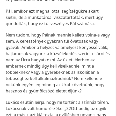
Pál, amikor ezt meghallotta, segítségükre akart
sietni, de a munkatársai visszatartották, mert úgy
gondolták, hogy ez túl veszélyes Pál számára.
Nem tudom, hogy Pálnak mennie kellett volna-e vagy
sem. A keresztények gyakran túl óvatosak vagy
gyávák. Amikor a helyzet valamelyest kényessé válik,
hajlamosak vagyunk a közvélekedés szerint eljárni és
nem az Úrra hagyatkozni. Az üzleti életben az
embernek mindig úgy kell viselkednie, mint a
többieknek? Vagy a gyerekeknek az iskolában a
többséghez kell alkalmazkodniuk? Nem kellene-e
nekünk egyénileg mindig az Urat követnünk, hogy
hasznos és gyümölcsöző életet éljünk?
Lukács ezután leírja, hogy mi történt a színház téren.
Lukácsnak volt humorérzéke: „
32
Ott pedig az egyik
ezt, a másik azt kiáltozta, a gyűlésben ugyanis nagy