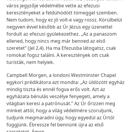
város jegyzője védelmébe vette az efezusi
keresztényeket a feldühödött tömeggel szemben.
Nem tudom, hogy ez jó volt-e vagy rossz. Körülbelül
negyven évvel később az Úr Jézus egy üzenettel
fordult az efezusi gyülekezethez. „Az a panaszom
ellened, hogy nincs meg már benned az első
szeretet” (Jel 2,4). Ha ma Efezusba látogatsz, csak
romokat fogsz találni. A keresztények ott csak
turisták, nem helyiek.
Campbell Morgen, a londoni Westminster Chapel
egykori prédikátora azt mondta: „Az üldözött egyház
mindig tiszta és ennél fogva erős volt. Azt az
egyházata bénulás veszélye fenyegeti, amely a
világban keresi a patrónusát.” Az Úr őrizzen meg
minket attól, hogy a világ védelmére szoruljunk,
tudjunk megmaradni úgy, hogy egyedül az Úrtól
függjünk. Ébressze fel bennünk újra az első
szeretetet. Ámen