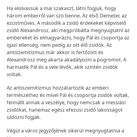
Ha elolvassuk a mai szakaszt, látni fogjuk, hogy
három emberről van szó benne. Az első Demeter, az
ezüstműves. A második a zsidó érdekeket képviselő
zsidó Alexandrosz, aki megpróbálta megnyugtatni az
embereket és elmagyarázni, hogy Pál és csoportja az
igazi ellenség, nem pedig az ott élő zsidók. Az
antiszemitizmus már akkor is fertőzött és
Alexandrosz meg akarta akadályozni a pogromot. A
harmadik Pál és a vele lévők, akik szintén zsidók
voltak.
Az antiszemitizmus hozzátartozik az emberi
természethez és mivel Pál és csoportja zsidók voltak,
fennállt annak a veszélye, hogy nemcsak a messiási
zsidókat, hanemaz egész efezusi zsidó lakosságot
üldözni fogják.
Végül a város jegyzőjének sikerül megnyugtatnia a