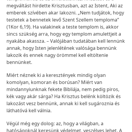
megváltást hirdette Krisztusban, azt az Istent, Aki az
emberek szívében akar lakozni. „Nem tudjátok, hogy
testetek a bennetek levő Szent Szellem temploma”
(1Kor 6,19). Ha valakinek a teste templom is, akkor
sincs szükség arra, hogy egy templom amulettjeit a
nyakába akassza. – Valójában tudatában kell lennünk
annak, hogy Isten jelenlétének valósága bennünk
lakozik és ennek nagy örömmel kell eltöltenie
bennünket.
Miért néznek ki a keresztények mindig olyan
komolyan, komoran és borúsan? Miért van
mindannyiunknak fekete Bibliája, nem pedig piros,
kék vagy akár sárga? Ha Krisztus belénk költözik és
lakozást vesz bennünk, annak ki kell sugároznia és
láthatóvá kell válnia.
Végül még egy dolog: az, hogy a világban, a
hatóságoknál keresünk védelmet, veszélyes lehet. A