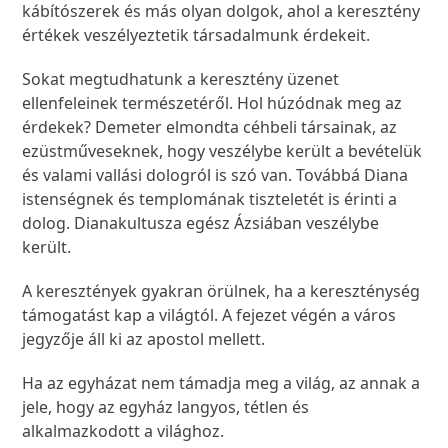
kábítószerek és más olyan dolgok, ahol a keresztény
értékek veszélyeztetik társadalmunk érdekeit.
Sokat megtudhatunk a keresztény üzenet
ellenfeleinek természetéről. Hol húzódnak meg az
érdekek? Demeter elmondta céhbeli társainak, az
ezüstműveseknek, hogy veszélybe került a bevételük
és valami vallási dologról is szó van. Továbbá Diana
istenségnek és templomának tiszteletét is érinti a
dolog. Dianakultusza egész Ázsiában veszélybe
került.
A keresztények gyakran örülnek, ha a kereszténység
támogatást kap a világtól. A fejezet végén a város
jegyzője áll ki az apostol mellett.
Ha az egyházat nem támadja meg a világ, az annak a
jele, hogy az egyház langyos, tétlen és
alkalmazkodott a világhoz.