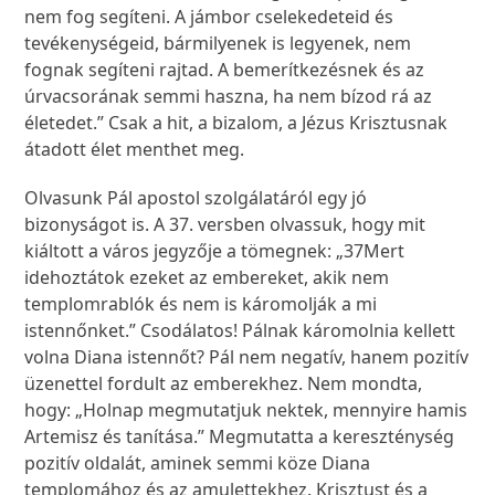
nem fog segíteni. A jámbor cselekedeteid és
tevékenységeid, bármilyenek is legyenek, nem
fognak segíteni rajtad. A bemerítkezésnek és az
úrvacsorának semmi haszna, ha nem bízod rá az
életedet.” Csak a hit, a bizalom, a Jézus Krisztusnak
átadott élet menthet meg.
Olvasunk Pál apostol szolgálatáról egy jó
bizonyságot is. A 37. versben olvassuk, hogy mit
kiáltott a város jegyzője a tömegnek: „
37
Mert
idehoztátok ezeket az embereket, akik nem
templomrablók és nem is káromolják a mi
istennőnket.” Csodálatos! Pálnak káromolnia kellett
volna Diana istennőt? Pál nem negatív, hanem pozitív
üzenettel fordult az emberekhez. Nem mondta,
hogy: „Holnap megmutatjuk nektek, mennyire hamis
Artemisz és tanítása.” Megmutatta a kereszténység
pozitív oldalát, aminek semmi köze Diana
templomához és az amulettekhez. Krisztust és a