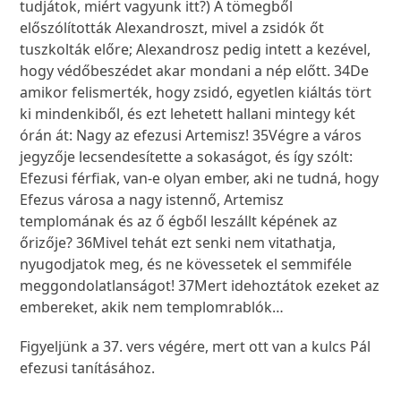
tudjátok, miért vagyunk itt?) A tömegből
előszólították Alexandroszt, mivel a zsidók őt
tuszkolták előre; Alexandrosz pedig intett a kezével,
hogy védőbeszédet akar mondani a nép előtt.
34
De
amikor felismerték, hogy zsidó, egyetlen kiáltás tört
ki mindenkiből, és ezt lehetett hallani mintegy két
órán át: Nagy az efezusi Artemisz!
35
Végre a város
jegyzője lecsendesítette a sokaságot, és így szólt:
Efezusi férfiak, van-e olyan ember, aki ne tudná, hogy
Efezus városa a nagy istennő, Artemisz
templomának és az ő égből leszállt képének az
őrizője?
36
Mivel tehát ezt senki nem vitathatja,
nyugodjatok meg, és ne kövessetek el semmiféle
meggondolatlanságot!
37
Mert idehoztátok ezeket az
embereket, akik nem templomrablók…
Figyeljünk a 37. vers végére, mert ott van a kulcs Pál
efezusi tanításához.