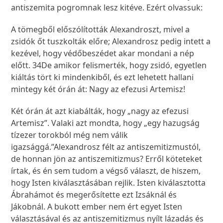
antiszemita pogromnak lesz kitéve. Ezért olvassuk:
A tömegből előszólították Alexandroszt, mivel a
zsidók őt tuszkolták előre; Alexandrosz pedig intett a
kezével, hogy védőbeszédet akar mondani a nép
előtt.
34
De amikor felismerték, hogy zsidó, egyetlen
kiáltás tört ki mindenkiből, és ezt lehetett hallani
mintegy két órán át: Nagy az efezusi Artemisz!
Két órán át azt kiabálták, hogy „nagy az efezusi
Artemisz”. Valaki azt mondta, hogy „egy hazugság
tízezer torokból még nem válik
igazsággá.”Alexandrosz félt az antiszemitizmustól,
de honnan jön az antiszemitizmus? Erről köteteket
írtak, és én sem tudom a végső választ, de hiszem,
hogy Isten kiválasztásában rejlik. Isten kiválasztotta
Ábrahámot és megerősítette ezt Izsáknál és
Jákobnál. A bukott ember nem ért egyet Isten
választásával és az antiszemitizmus nyílt lázadás és