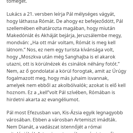
tömeget.
Lukács a 21. versben leírja Pál mélységes vágyát,
hogy láthassa Rómát. De ahogy ez befejeződött, Pál
szellemében elhatározta magában, hogy miután
Makedóniát és Akháját bejárja, Jeruzsálembe megy,
mondván: „Ha ott már voltam, Rómát is meg kell
látnom.” Nos, ez nem egy turista kívánsága volt,
hogy „Moszkva után még Sanghajba is el akarok
utazni, ott is körülnézek és csinálok néhány fotót.”
Nem, az ő gondolatai a körül forogtak, amit az Úrúgy
fogalmazott meg, hogy más juhaim isvannak,
amelyek nem ebből az akolbólvalók; azokat is elő kell
hoznom. Ez a „kell”volt Pál szívében, Rómában is
hirdetni akarta az evangéliumot.
Pál most Efezusban van, Kis-Ázsia egyik legnagyobb
városában. Ebben a városban Artemiszt imádták.
Nem Dianát, a vadászat istennőjét a római