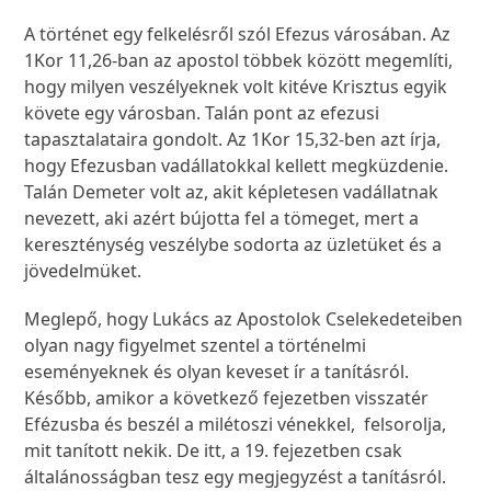
A történet egy felkelésről szól Efezus városában. Az
1Kor 11,26-ban az apostol többek között megemlíti,
hogy milyen veszélyeknek volt kitéve Krisztus egyik
követe egy városban. Talán pont az efezusi
tapasztalataira gondolt. Az 1Kor 15,32-ben azt írja,
hogy Efezusban vadállatokkal kellett megküzdenie.
Talán Demeter volt az, akit képletesen vadállatnak
nevezett, aki azért bújotta fel a tömeget, mert a
kereszténység veszélybe sodorta az üzletüket és a
jövedelmüket.
Meglepő, hogy Lukács az Apostolok Cselekedeteiben
olyan nagy figyelmet szentel a történelmi
eseményeknek és olyan keveset ír a tanításról.
Később, amikor a következő fejezetben visszatér
Efézusba és beszél a milétoszi vénekkel, felsorolja,
mit tanított nekik. De itt, a 19. fejezetben csak
általánosságban tesz egy megjegyzést a tanításról.