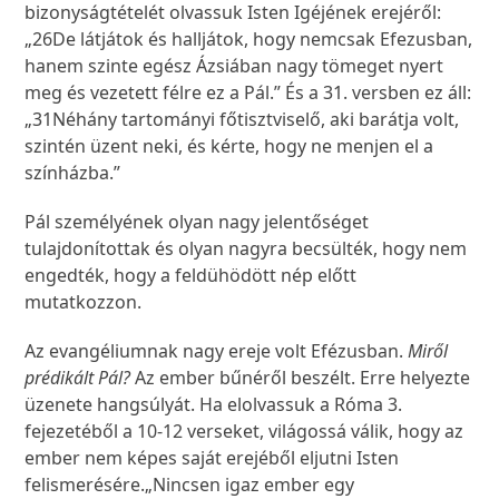
bizonyságtételét olvassuk Isten Igéjének erejéről:
„
26
De látjátok és halljátok, hogy nemcsak Efezusban,
hanem szinte egész Ázsiában nagy tömeget nyert
meg és vezetett félre ez a Pál.” És a 31. versben ez áll:
„
31
Néhány tartományi főtisztviselő, aki barátja volt,
szintén üzent neki, és kérte, hogy ne menjen el a
színházba.”
Pál személyének olyan nagy jelentőséget
tulajdonítottak és olyan nagyra becsülték, hogy nem
engedték, hogy a feldühödött nép előtt
mutatkozzon.
Az evangéliumnak nagy ereje volt Efézusban.
Miről
prédikált Pál?
Az ember bűnéről beszélt. Erre helyezte
üzenete hangsúlyát. Ha elolvassuk a Róma 3.
fejezetéből a 10-12 verseket, világossá válik, hogy az
ember nem képes saját erejéből eljutni Isten
felismerésére.„Nincsen igaz ember egy