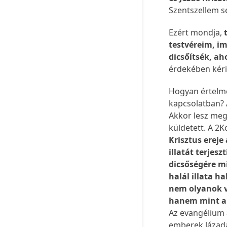
Szentszellem s
Ezért mondja,
testvéreim, im
dicsőítsék, a
érdekében kéri
Hogyan értelme
kapcsolatban? 
Akkor lesz megd
küldetett. A 2K
Krisztus ereje
illatát terjes
dicsőségére m
halál illata ha
nem olyanok v
hanem mint aki
Az evangélium a
emberek lázad