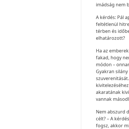
imádság nem be
A kérdés: Pál a
feltétlenül hit
térben és időb
elhatározott?
Ha az embereke
fakad, hogy ne
módon – onnan 
Gyakran silány
szuverenitását
kivitelezéséhe
akaratának kiv
vannak másodla
Nem abszurd dol
célt? – A kérdé
fogsz, akkor mi