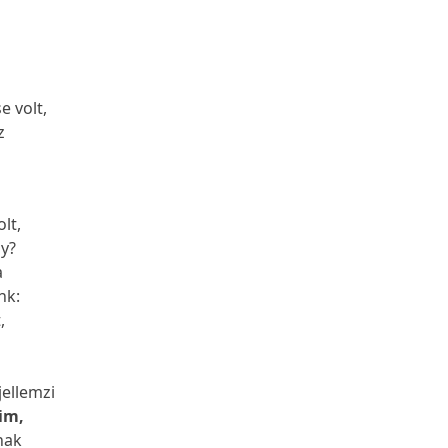
g
 volt,
z
lt,
gy?
a
nk:
,
jellemzi
eim,
nak