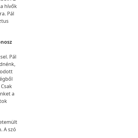
 a hívők
a. Pál
ztus
onosz
el. Pál
ednénk,
kodott
ségből
. Csak
nket a
tok
vetemült
. A szó