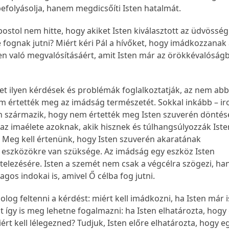
folyásolja, hanem megdicsőíti Isten hatalmát.
postol nem hitte, hogy akiket Isten kiválasztott az üdvösség
re fognak jutni? Miért kéri Pál a hívőket, hogy imádkozzanak
en való megvalósításáért, amit Isten már az örökkévalóság
t ilyen kérdések és problémák foglalkoztatják, az nem abb
m értették meg az imádság természetét. Sokkal inkább – ir
származik, hogy nem értették meg Isten szuverén döntése
 az imaélete azoknak, akik hisznek és túlhangsúlyozzák Iste
. Meg kell értenünk, hogy Isten szuverén akaratának
z eszközökre van szüksége. Az imádság egy eszköz Isten
itelezésére. Isten a szemét nem csak a végcélra szögezi, h
gos indokai is, amivel Ő célba fog jutni.
og feltenni a kérdést: miért kell imádkozni, ha Isten már 
st így is meg lehetne fogalmazni: ha Isten elhatározta, hogy 
ért kell lélegezned? Tudjuk, Isten előre elhatározta, hogy e