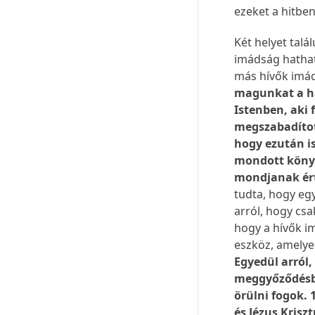
ezeket a hitben
Két helyet talá
imádság hathat
más hívők imád
magunkat a h
Istenben, aki 
megszabadítot
hogy ezután is
mondott könyö
mondjanak ér
tudta, hogy eg
arról, hogy csa
hogy a hívők im
eszköz, amelyen
Egyedül arról,
meggyőződésbő
örülni fogok.
és Jézus Krisz