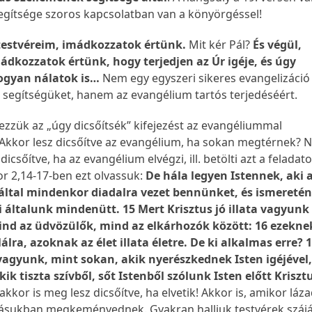
egítsége szoros kapcsolatban van a könyörgéssel!
testvéreim, imádkozzatok értünk.
Mit kér Pál?
És végül,
ádkozzatok értünk, hogy terjedjen az Úr igéje, és úgy
hogyan nálatok is…
Nem egy egyszeri sikeres evangelizáció
 segítségüket, hanem az evangélium tartós terjedéséért.
zzük az „úgy dicsőítsék” kifejezést az evangéliummal
Akkor lesz dicsőítve az evangélium, ha sokan megtérnek? 
icsőítve, ha az evangélium elvégzi, ill. betölti azt a feladat
or 2,14-17-ben ezt olvassuk:
De hála legyen Istennek, aki 
 által mindenkor diadalra vezet bennünket, és ismereté
zti általunk mindenütt. 15 Mert Krisztus jó illata vagyunk
ind az üdvözülők, mind az elkárhozók között: 16 ezekne
lálra, azoknak az élet illata életre. De ki alkalmas erre? 
agyunk, mint sokan, akik nyerészkednek Isten igéjével
k tiszta szívből, sőt Istenből szólunk Isten előtt Krisztu
kkor is meg lesz dicsőítve, ha elvetik! Akkor is, amikor láz
ásukban megkeményednek. Gyakran halljuk testvérek szájá