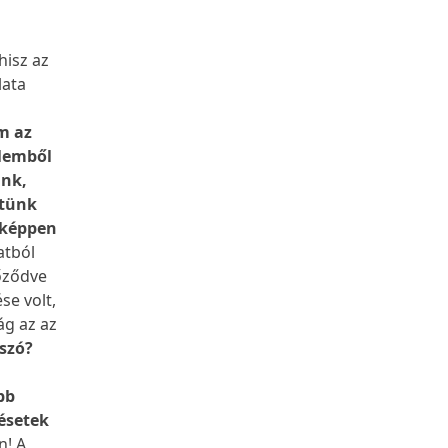
hisz az
lata
m az
elemből
ünk,
rtünk
eképpen
atból
yőződve
se volt,
ág az az
 szó?
bb
ésetek
n! A