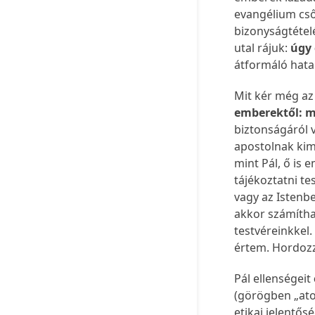
evangélium csőd
bizonyságtétel
utal rájuk:
úgy 
átformáló hata
Mit kér még az
emberektől: m
biztonságáról v
apostolnak kim
mint Pál, ő is
tájékoztatni te
vagy az Istenbe
akkor számítha
testvéreinkke
értem. Hordoz
Pál ellenségeit
(görögben „ato
etikai jelentős