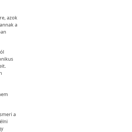
re, azok
 annak a
ban
ól
onikus
it.
n
anem
ismeri a
élni
gy