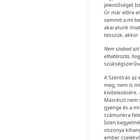
jelentőséget Is
Úr már előre e
semmit a mi be
akaratunk miat
tesszük, akkor
Nem szabad azt 
elhatározta, ho
szükségszerűs
A Szentírás az
meg, nem is min
kivitelezésére.
Másrészt nem s
gyenge és a mi
számunkra fele
Isten kegyelmé
viszonya kihan
ember cselekvő