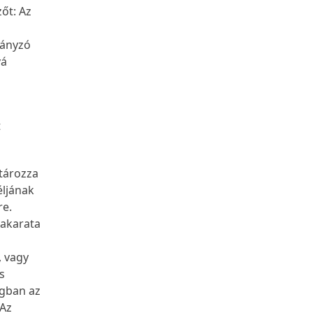
zőt: Az
z
iányzó
vá
t
atározza
éljának
re.
 akarata
, vagy
s
ágban az
 Az