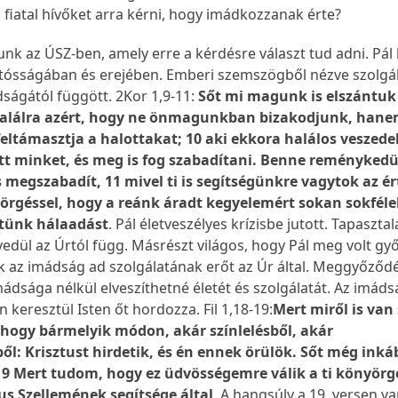
 fiatal hívőket arra kérni, hogy imádkozzanak érte?
lunk az ÚSZ-ben, amely erre a kérdésre választ tud adni. Pál 
ósságában és erejében. Emberi szemszögből nézve szolgá
ságától függött. 2Kor 1,9-11:
Sőt mi magunk is elszántuk
alálra azért, hogy ne önmagunkban bizakodjunk, hane
feltámasztja a halottakat; 10 aki ekkora halálos veszed
t minket, és meg is fog szabadítani. Benne reményked
 megszabadít, 11 mivel ti is segítségünkre vagytok az é
rgéssel, hogy a reánk áradt kegyelemért sokan sokfél
tünk hálaadást
. Pál életveszélyes krízisbe jutott. Tapasztal
yedül az Úrtól függ. Másrészt világos, hogy Pál meg volt g
k az imádság ad szolgálatának erőt az Úr által. Meggyőződé
ádsága nélkül elveszíthetné életét és szolgálatát. Az imáds
 keresztül Isten őt hordozza. Fil 1,18-19:
Mert miről is van
 hogy bármelyik módon, akár színlelésből, akár
l: Krisztust hirdetik, és én ennek örülök. Sőt még inká
 19 Mert tudom, hogy ez üdvösségemre válik a ti könyörg
tus Szellemének segítsége által
. A hangsúly a 19. versen va