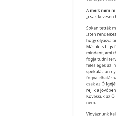
A
mert nem mi
„csak kevesen 
Sokan tették má
Isten rendelkez
hogy olyasvalam
Mások ezt így f
mindent, ami t
fogja tudni te
felesleges az i
spekuláción nyu
fogva elhatáro
csak az Ő Igéjé
rejlik a jövőb
Kövessük az Ő 
nem.
Vigyáznunk kel