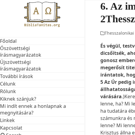
Skip
6. Az i
to
2Thessz
content
Thesszalonikai 
Főoldal
És végül, test
Ószövettségi
dicsőítsék, a
írásmagyarázatok
gonosz embere
Újszövettségi
megerősít tit
írásmagyarázatok
irántatok, hog
További írások
5 Az Úr pedig i
Célunk
állhatatosság
Rólunk
várására
.)Ker
Kiknek szánjuk?
lenne, ha? Mi 
Mi indít ennek a honlapnak a
ha tudatára éb
megnyitására?
számunkra és 
Linkek
lenne? Mi len
Kapcsolat
Krisztus állna 