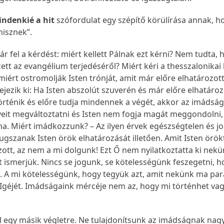
ndenkié a hit
szófordulat egy szépítő körülírása annak, h
hisznek”.
r fel a kérdést: miért kellett Pálnak ezt kérni? Nem tudta, 
ett az evangélium terjedéséről? Miért kéri a thesszalonikai 
iért ostromolják Isten trónját, amit már előre elhatározot
ejezik ki: Ha Isten abszolút szuverén és már előre elhatároz
örténik és előre tudja mindennek a végét, akkor az imádsá
rveit megváltoztatni és Isten nem fogja magát meggondolni,
ma. Miért imádkozzunk? – Az ilyen érvek egészségtelen és j
gszanak Isten örök elhatározását illetően. Amit Isten örök
zott, az nem a mi dolgunk! Ezt Ő nem nyilatkoztatta ki nekü
t ismerjük. Nincs se jogunk, se kötelességünk feszegetni, 
en. A mi kötelességünk, hogy tegyük azt, amit nekünk ma par
Igéjét. Imádságaink mércéje nem az, hogy mi történhet va
l egy másik végletre. Ne tulajdonítsunk az imádságnak na