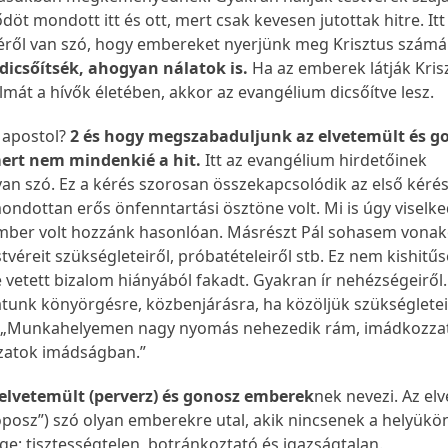
öt mondott itt és ott, mert csak kevesen jutottak hitre. Itt
éről van szó, hogy embereket nyerjünk meg Krisztus számár
dicsőítsék, ahogyan nálatok is.
Ha az emberek látják Kris
lmát a hívők életében, akkor az evangélium dicsőítve lesz.
 apostol?
2 és hogy megszabaduljunk az elvetemült és g
ert nem mindenkié a hit.
Itt az evangélium hirdetőinek
an szó. Ez a kérés szorosan összekapcsolódik az első kéréss
ondottan erős önfenntartási ösztöne volt. Mi is úgy viselk
 ember volt hozzánk hasonlóan. Másrészt Pál sohasem vona
stvéreit szükségleteiről, próbatételeiről stb. Ez nem kishitű
 vetett bizalom hiányából fakadt. Gyakran ír nehézségeiről
tunk könyörgésre, közbenjárásra, ha közöljük szükségletei
l. „Munkahelyemen nagy nyomás nehezedik rám, imádkozza
zatok imádságban.”
elvetemült (perverz) és gonosz emberek
nek nevezi. Az el
posz”) szó olyan emberekre utal, akik nincsenek a helyükön
ége: tisztességtelen, botránkoztató és igazságtalan.