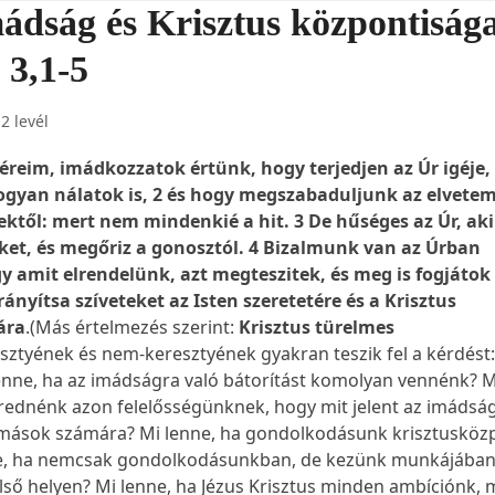
mádság és Krisztus központiság
 3,1-5
2 levél
véreim, imádkozzatok értünk, hogy terjedjen az Úr igéje,
hogyan nálatok is, 2 és hogy megszabaduljunk az elvetem
ktől: mert nem mindenkié a hit. 3 De hűséges az Úr, aki
eket, és megőriz a gonosztól. 4 Bizalmunk van az Úrban
y amit elrendelünk, azt megteszitek, és meg is fogjátok 
rányítsa szíveteket az Isten szeretetére és a Krisztus
ára
.(Más értelmezés szerint:
Krisztus türelmes
esztyének és nem-keresztyének gyakran teszik fel a kérdést
lenne, ha az imádságra való bátorítást komolyan vennénk? M
rednénk azon felelősségünknek, hogy mit jelent az imádsá
mások számára? Mi lenne, ha gondolkodásunk krisztusköz
ne, ha nemcsak gondolkodásunkban, de kezünk munkájában
első helyen? Mi lenne, ha Jézus Krisztus minden ambíciónk,