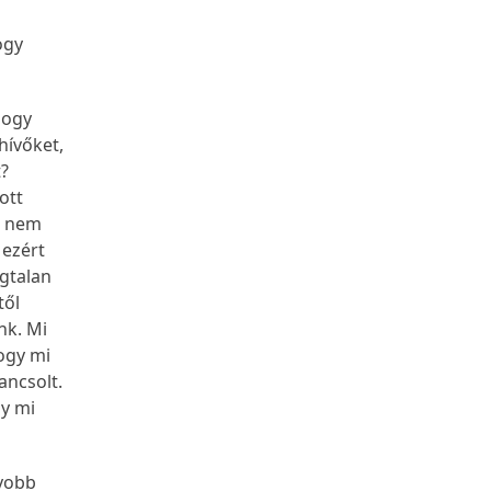
ogy
hogy
hívőket,
t?
ott
g nem
 ezért
ogtalan
től
nk. Mi
hogy mi
ancsolt.
gy mi
gyobb