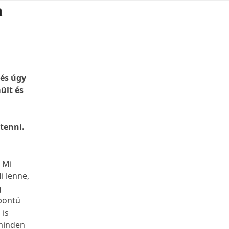
a
 és úgy
ült és
tenni.
: Mi
i lenne,
g
pontú
 is
 minden