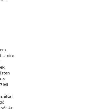
Nem.
ot, amire
a
nek
 Isten
k a
17 Mi
,
s által
.
adó
ból: Az