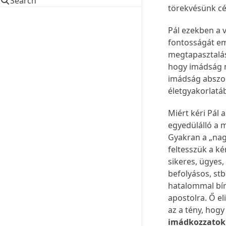
Search
törekvésünk cé
Pál ezekben a v
fontosságát em
megtapasztalás
hogy imádság n
imádság abszol
életgyakorlatá
Miért kéri Pál
egyedülálló a 
Gyakran a „nag
feltesszük a ké
sikeres, ügyes
befolyásos, st
hatalommal bír
apostolra. Ő el
az a tény, hogy
imádkozzatok