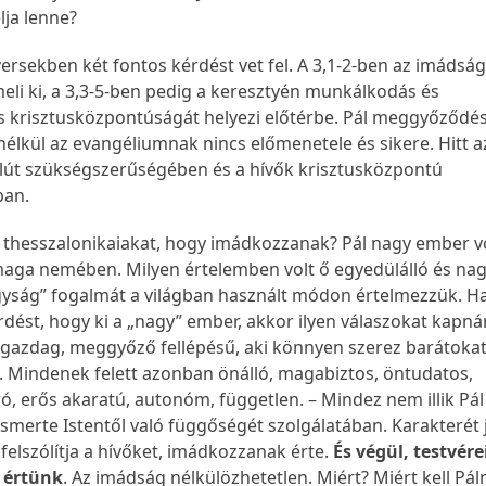
lja lenne?
ersekben két fontos kérdést vet fel. A 3,1-2-ben az imádsá
eli ki, a 3,3-5-ben pedig a keresztyén munkálkodás és
 krisztusközpontúságát helyezi előtérbe. Pál meggyőződése
élkül az evangéliumnak nincs előmenetele és sikere. Hitt a
út szükségszerűségében és a hívők krisztusközpontú
ban.
 a thesszalonikaiakat, hogy imádkozzanak? Pál nagy ember vo
maga nemében. Milyen értelemben volt ő egyedülálló és na
yság” fogalmát a világban használt módon értelmezzük. H
rdést, hogy ki a „nagy” ember, akkor ilyen válaszokat kapná
, gazdag, meggyőző fellépésű, aki könnyen szerez barátokat
b. Mindenek felett azonban önálló, magabiztos, öntudatos,
ó, erős akaratú, autonóm, független. – Mindez nem illik Pál
ismerte Istentől való függőségét szolgálatában. Karakterét 
 felszólítja a hívőket, imádkozzanak érte.
És végül, testvér
 értünk
. Az imádság nélkülözhetetlen. Miért? Miért kell Pál