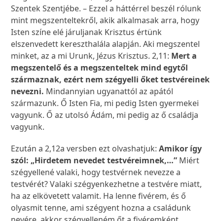
Szentek Szentjébe. – Ezzel a háttérrel beszél rólunk
mint megszenteltekről, akik alkalmasak arra, hogy
Isten színe elé járuljanak Krisztus értünk
elszenvedett kereszthalála alapján. Aki megszentel
minket, az a mi Urunk, Jézus Krisztus. 2,11:
Mert a
megszentelő és a megszenteltek mind egytől
származnak, ezért nem szégyelli őket testvéreinek
nevezni.
Mindannyian ugyanattól az apától
származunk. Ő Isten Fia, mi pedig Isten gyermekei
vagyunk. Ő az utolsó Ádám, mi pedig az ő családja
vagyunk.
Ezután a 2,12a versben ezt olvashatjuk:
Amikor így
szól: „Hirdetem nevedet testvéreimnek,…”
Miért
szégyellené valaki, hogy testvérnek nevezze a
testvérét? Valaki szégyenkezhetne a testvére miatt,
ha az elkövetett valamit. Ha lenne fivérem, és ő
olyasmit tenne, ami szégyent hozna a családunk
nevére, akkor szégyelleném őt a fivéremként