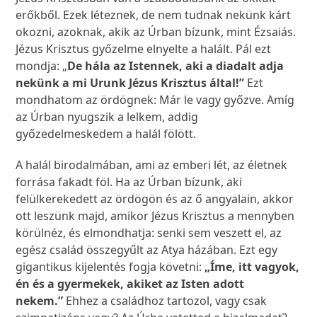
erőkből. Ezek léteznek, de nem tudnak nekünk kárt
okozni, azoknak, akik az Úrban bízunk, mint Ézsaiás.
Jézus Krisztus győzelme elnyelte a halált. Pál ezt
mondja: „
De hála az Istennek, aki a diadalt adja
nekünk a mi Urunk Jézus Krisztus által!”
Ezt
mondhatom az ördögnek: Már le vagy győzve. Amíg
az Úrban nyugszik a lelkem, addig
győzedelmeskedem a halál fölött.
A halál birodalmában, ami az emberi lét, az életnek
forrása fakadt föl. Ha az Úrban bízunk, aki
felülkerekedett az ördögön és az ő angyalain, akkor
ott leszünk majd, amikor Jézus Krisztus a mennyben
körülnéz, és elmondhatja: senki sem veszett el, az
egész család összegyűlt az Atya házában. Ezt egy
gigantikus kijelentés fogja követni:
„Íme, itt vagyok,
én és a gyermekek, akiket az Isten adott
nekem.”
Ehhez a családhoz tartozol, vagy csak