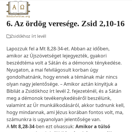
Open
Close
Skip
to
mobile
mobile
content
6. Az ördög veresége. Zsid 2,10-16
menu
menu
Zsidókhoz írt levél
Lapozzuk fel a Mt 8,28-34-et. Abban az időben,
amikor az Újszövetséget lejegyezték, gyakori
beszédtéma volt a Sátán és a démonok ténykedése.
Nyugaton, a mai felvilágosult korban úgy
gondolhatnánk, hogy ennek a témának már nincs
olyan nagy jelentősége. – Amikor aztán kinyitjuk a
Bibliát a Zsidókhoz írt levél 2. fejezeténél, és a Sátán
meg a démonok tevékenykedéséről beszélünk,
valamint az Úr munkálkodásáról, akkor tudnunk kell,
hogy mindannak, ami Jézus korában fontos volt, ma,
számunkra is ugyanolyan jelentősége van.
A
Mt 8,28-34
-ben ezt olvassuk:
Amikor a túlsó