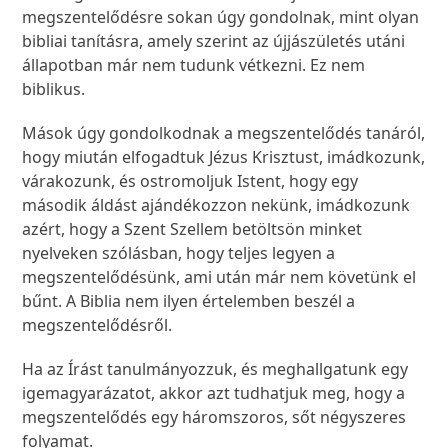
megszentelődésre sokan úgy gondolnak, mint olyan
bibliai tanításra, amely szerint az újjászületés utáni
állapotban már nem tudunk vétkezni. Ez nem
biblikus.
Mások úgy gondolkodnak a megszentelődés tanáról,
hogy miután elfogadtuk Jézus Krisztust, imádkozunk,
várakozunk, és ostromoljuk Istent, hogy egy
második áldást ajándékozzon nekünk, imádkozunk
azért, hogy a Szent Szellem betöltsön minket
nyelveken szólásban, hogy teljes legyen a
megszentelődésünk, ami után már nem követünk el
bűnt. A Biblia nem ilyen értelemben beszél a
megszentelődésről.
Ha az Írást tanulmányozzuk, és meghallgatunk egy
igemagyarázatot, akkor azt tudhatjuk meg, hogy a
megszentelődés egy háromszoros, sőt négyszeres
folyamat.