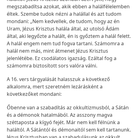
megszabadítsa azokat, akik ebben a halálfélelemben
éltek. Szembe tudok nézni a halállal és azt tudom
mondani: „Nem kedvellek, de tudom, hogy az én
Uram, Jézus Krisztus halála által, az utolsó Ádám
által, aki legyőzte a halált, én is győztem a halál felett.
A halál engem nem tud fogva tartani. Számomra a
halál nem más, mint átmenet Jézus Krisztus
jelenlétébe. Ez csodálatos igazság. Ezáltal fog a
számomra biztosított sors valóra válni.
A 16. vers tárgyalását halasszuk a következő
alkalomra, mert szeretném lezárásként a
következőket mondani:
Őbenne van a szabadítás az okkultizmusból, a Sátán
és a démonok hatalmából. Az asszony magva
széttaposta a kígyó fejét. Már nem kell félnünk a
haláltól. A Sátántól és démonaitól sem kell tartanunk.
Jézus Krisztusban van a szabadulásunk az okkult