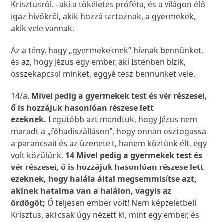
Krisztusról. –aki a tökéletes próféta, és a világon élő
igaz hívőkről, akik hozzá tartoznak, a gyermekek,
akik vele vannak.
Az a tény, hogy „gyermekeknek” hívnak bennünket,
és az, hogy Jézus egy ember, aki Istenben bízik,
összekapcsol minket, eggyé tesz bennünket vele.
14/a.
Mivel pedig a gyermekek test és vér részesei,
ő is hozzájuk hasonlóan részese lett
ezeknek.
Legutóbb azt mondtuk, hogy Jézus nem
maradt a „főhadiszálláson”, hogy onnan osztogassa
a parancsait és az üzeneteit, hanem köztünk élt, egy
volt közülünk.
14 Mivel pedig a gyermekek test és
vér részesei, ő is hozzájuk hasonlóan részese lett
ezeknek, hogy halála által megsemmisítse azt,
akinek hatalma van a halálon, vagyis az
ördögöt;
Ő teljesen ember volt! Nem képzeletbeli
Krisztus, aki csak úgy nézett ki, mint egy ember, és