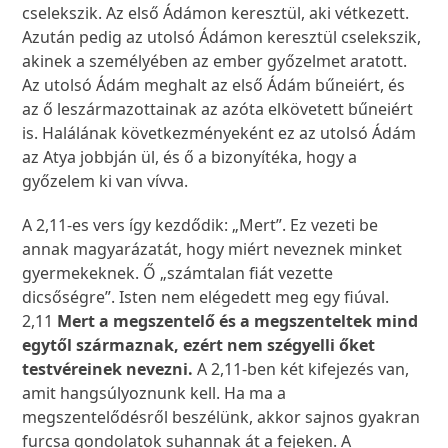
cselekszik. Az első Ádámon keresztül, aki vétkezett.
Azután pedig az utolsó Ádámon keresztül cselekszik,
akinek a személyében az ember győzelmet aratott.
Az utolsó Ádám meghalt az első Ádám bűneiért, és
az ő leszármazottainak az azóta elkövetett bűneiért
is. Halálának következményeként ez az utolsó Ádám
az Atya jobbján ül, és ő a bizonyítéka, hogy a
győzelem ki van vívva.
A 2,11-es vers így kezdődik: „Mert”. Ez vezeti be
annak magyarázatát, hogy miért neveznek minket
gyermekeknek. Ő „számtalan fiát vezette
dicsőségre”. Isten nem elégedett meg egy fiúval.
2,11
Mert a megszentelő és a megszenteltek mind
egytől származnak, ezért nem szégyelli őket
testvéreinek nevezni.
A 2,11-ben két kifejezés van,
amit hangsúlyoznunk kell. Ha ma a
megszentelődésről beszélünk, akkor sajnos gyakran
furcsa gondolatok suhannak át a fejeken. A