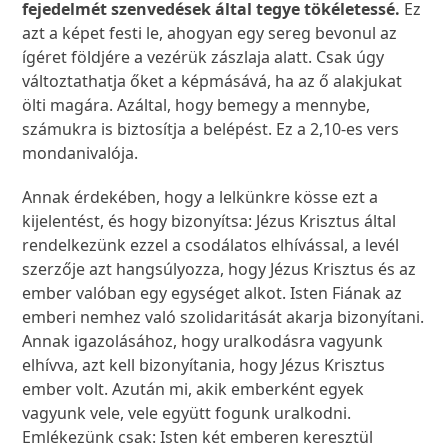
fejedelmét szenvedések által tegye tökéletessé.
Ez
azt a képet festi le, ahogyan egy sereg bevonul az
ígéret földjére a vezérük zászlaja alatt. Csak úgy
változtathatja őket a képmásává, ha az ő alakjukat
ölti magára. Azáltal, hogy bemegy a mennybe,
számukra is biztosítja a belépést. Ez a 2,10-es vers
mondanivalója.
Annak érdekében, hogy a lelkünkre kösse ezt a
kijelentést, és hogy bizonyítsa: Jézus Krisztus által
rendelkezünk ezzel a csodálatos elhívással, a levél
szerzője azt hangsúlyozza, hogy Jézus Krisztus és az
ember valóban egy egységet alkot. Isten Fiának az
emberi nemhez való szolidaritását akarja bizonyítani.
Annak igazolásához, hogy uralkodásra vagyunk
elhívva, azt kell bizonyítania, hogy Jézus Krisztus
ember volt. Azután mi, akik emberként egyek
vagyunk vele, vele együtt fogunk uralkodni.
Emlékezünk csak: Isten két emberen keresztül