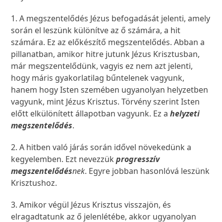
1. A megszentelődés Jézus befogadását jelenti, amely
során el leszünk különítve az ő számára, a hit
számára. Ez az előkészítő megszentelődés. Abban a
pillanatban, amikor hitre jutunk Jézus Krisztusban,
már megszentelődünk, vagyis ez nem azt jelenti,
hogy máris gyakorlatilag bűntelenek vagyunk,
hanem hogy Isten szemében ugyanolyan helyzetben
vagyunk, mint Jézus Krisztus. Törvény szerint Isten
előtt elkülönített állapotban vagyunk. Ez a
helyzeti
megszentelődés
.
2. A hitben való járás során idővel növekedünk a
kegyelemben. Ezt nevezzük
progresszív
megszentelődés
nek
. Egyre jobban hasonlóvá leszünk
Krisztushoz.
3. Amikor végül Jézus Krisztus visszajön, és
elragadtatunk az ő jelenlétébe, akkor ugyanolyan