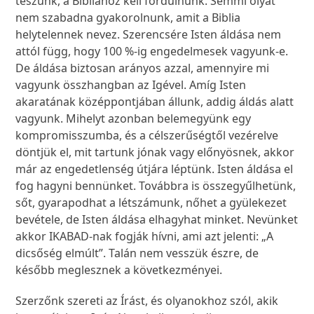
teszünk, a Bibliához kell fordulnunk. Semmi olyat
nem szabadna gyakorolnunk, amit a Biblia
helytelennek nevez. Szerencsére Isten áldása nem
attól függ, hogy 100 %-ig engedelmesek vagyunk-e.
De áldása biztosan arányos azzal, amennyire mi
vagyunk összhangban az Igével. Amíg Isten
akaratának középpontjában állunk, addig áldás alatt
vagyunk. Mihelyt azonban belemegyünk egy
kompromisszumba, és a célszerűségtől vezérelve
döntjük el, mit tartunk jónak vagy előnyösnek, akkor
már az engedetlenség útjára léptünk. Isten áldása el
fog hagyni bennünket. Továbbra is összegyűlhetünk,
sőt, gyarapodhat a létszámunk, nőhet a gyülekezet
bevétele, de Isten áldása elhagyhat minket. Nevünket
akkor IKABAD-nak fogják hívni, ami azt jelenti: „A
dicsőség elmúlt”. Talán nem vesszük észre, de
később meglesznek a következményei.
Szerzőnk szereti az Írást, és olyanokhoz szól, akik