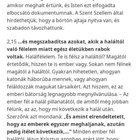
amikor meghalt értünk, és Isten ezt elfogadta
elbocsátó dokumentumnak. A Szent Szellem által
hirdethetjük, hogy a börtön ajtaja nyitva van, és
szabadon távozhattunk.
2,15
…és megszabadítsa azokat, akik a haláltól
való félelem miatt egész életükben rabok
voltak.
Halálfélelem. Te is félsz a haláltól? Magától
értetődik, hiszen te is ember vagy. Sokan nem félnek
magától a haláltól. Gyakran hihetetlen, ahogyan
katonák háborúba mennek, vagy ahogyan
feláldozzák magukat társaikért. Azt hiszem, ez az
emberi bátorság legnagyobb megnyilvánulása. – Az
ember fél a halál pillanatától, de amitől még jobban
félünk, az az, hogy mi következik a halál után.
Szerzőnk azt mondaná: „
És amint elrendeltetett,
hogy az emberek egyszer meghaljanak, azután
pedig ítélet következik,…”
Minden ember fél
haláltól. Jézus Krisztus azonban azért jött, hogy