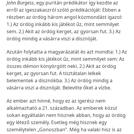
John Burgess
, egy puritán prédikátor így kezdte az
erről az igeszakaszról szóló prédikációját: Ebben a
részben az ördög három angol közmondást igazol:
1.) Az ördög inkább kis játékot űz, mint semmilyet
sem. 2.) Akit az ördög kerget, az gyorsan fut. 3.) Az
ördög mindig a vásárra viszi a disznóját.
Azután folytatta a magyarázatát és azt mondta: 1.) Az
ördög inkább kis játékot űz, mint semmilyet sem: Az
összes démon könyörgött neki. 2.) Akit az ördög
kerget, az gyorsan fut. A tisztátalan lelkek
belementek a disznókba. 3.) Az ördög mindig a
vásárra viszi a disznóját. Belevitte őket a vízbe.
Az ember azt hinné, hogy ez az igerész nem
alkalmazható a 21. században. Az emberek közül
sokan egyáltalán nem hisznek abban, hogy az ördög
egy létező személy. Esetleg még hisznek egy
személytelen „Gonoszban”. Még ha valaki hisz is az