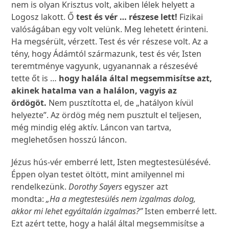
nem is olyan Krisztus volt, akiben lélek helyett a
Logosz lakott. Ő
test és vér … részese lett!
Fizikai
valóságában egy volt velünk. Meg lehetett érinteni.
Ha megsérült, vérzett. Test és vér részese volt. Az a
tény, hogy Ádámtól származunk, test és vér, Isten
teremtménye vagyunk, ugyanannak a részesévé
tette őt is …
hogy halála által megsemmisítse azt,
akinek hatalma van a halálon, vagyis az
ördögöt.
Nem pusztította el, de „hatályon kívül
helyezte”. Az ördög még nem pusztult el teljesen,
még mindig elég aktív. Láncon van tartva,
meglehetősen hosszú láncon.
Jézus hús-vér emberré lett, Isten megtestesülésévé.
Éppen olyan testet öltött, mint amilyennel mi
rendelkezünk.
Dorothy Sayers
egyszer azt
mondta:
„Ha a megtestesülés nem izgalmas dolog,
akkor mi lehet egyáltalán izgalmas?”
Isten emberré lett.
Ezt azért tette, hogy a halál által megsemmisítse a