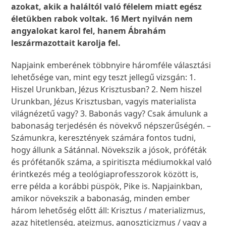
azokat, akik a haláltól való félelem miatt egész
életükben rabok voltak. 16 Mert nyilván nem
angyalokat karol fel, hanem Ábrahám
leszármazottait karolja fel.
Napjaink emberének többnyire háromféle választási
lehetősége van, mint egy teszt jellegű vizsgán: 1.
Hiszel Urunkban, Jézus Krisztusban? 2. Nem hiszel
Urunkban, Jézus Krisztusban, vagyis materialista
világnézetű vagy? 3. Babonás vagy? Csak ámulunk a
babonaság terjedésén és növekvő népszerűségén. –
Számunkra, keresztények számára fontos tudni,
hogy állunk a Sátánnal. Növekszik a jósok, próféták
és prófétanők száma, a spiritiszta médiumokkal való
érintkezés még a teológiaprofesszorok között is,
erre példa a korábbi püspök, Pike is. Napjainkban,
amikor növekszik a babonaság, minden ember
három lehetőség előtt áll: Krisztus / materializmus,
azaz hitetlenség, ateizmus, agnoszticizmus / vagy a