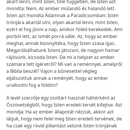
akart lenni, mint Isten, tőle független, de Isten azt
mondta: Nem. Az ember múlandó és halandó lett.
Isten azt mondta Ádámnak a Paradicsomban: Isten
trónjára akartál ülni, olyan akartál lenni, mint Isten,
ezért el fog jönni a nap, amikor föléd kerekedek. Ami
porból lett, az ismét porrá válik. Az, hogy az ember
meghal, annak bizonyítéka, hogy Isten szava igaz.
Megpróbálhatunk Istent játszani, de nagyon hamar
rájövünk, kicsoda Isten. De mi a helyzet az ember
számára tett ígéretről? Mi van a reménnyel, amelyről
a Biblia beszél? Vajon a bűnesettel végleg
eljátszottuk annak a reményét, hogy az ember
uralkodni fog a földön?
A levél szerzője egy zsoltárt használ háttérként az
Ószövetségből, hogy Isten eredeti tervét kifejtse. Azt
mondja: Ha az ember állapotát nézzük, akkor azt
látjuk, hogy nem felel meg Isten eredeti tervének, de
ha csak egy rövid pillantást vetünk Isten trónjának