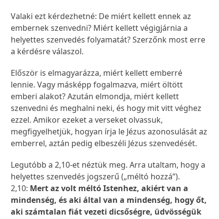
Valaki ezt kérdezhetné: De miért kellett ennek az
embernek szenvedni? Miért kellett végigjárnia a
helyettes szenvedés folyamatát? Szerzőnk most erre
a kérdésre válaszol.
Először is elmagyarázza, miért kellett emberré
lennie. Vagy másképp fogalmazva, miért öltött
emberi alakot? Azután elmondja, miért kellett
szenvedni és meghalni neki, és hogy mit vitt véghez
ezzel. Amikor ezeket a verseket olvassuk,
megfigyelhetjük, hogyan írja le Jézus azonosulását az
emberrel, aztán pedig elbeszéli Jézus szenvedését.
Legutóbb a 2,10-et néztük meg. Arra utaltam, hogy a
helyettes szenvedés jogszerű („méltó hozzá”).
2,10:
Mert az volt méltó Istenhez, akiért van a
mindenség, és aki által van a mindenség, hogy őt,
aki számtalan fiát vezeti dicsőségre, üdvösségük