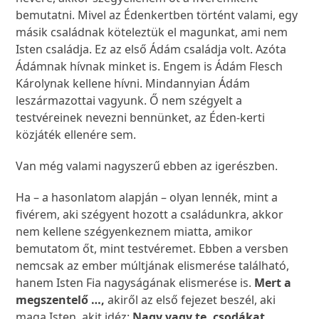
bemutatni. Mivel az Édenkertben történt valami, egy
másik családnak köteleztük el magunkat, ami nem
Isten családja. Ez az első Ádám családja volt. Azóta
Ádámnak hívnak minket is. Engem is Ádám Flesch
Károlynak kellene hívni. Mindannyian Ádám
leszármazottai vagyunk. Ő nem szégyelt a
testvéreinek nevezni bennünket, az Éden-kerti
közjáték ellenére sem.
Van még valami nagyszerű ebben az igerészben.
Ha – a hasonlatom alapján – olyan lennék, mint a
fivérem, aki szégyent hozott a családunkra, akkor
nem kellene szégyenkeznem miatta, amikor
bemutatom őt, mint testvéremet. Ebben a versben
nemcsak az ember múltjának elismerése található,
hanem Isten Fia nagyságának elismerése is.
Mert a
megszentelő …,
akiről az első fejezet beszél, aki
maga Isten, akit idéz:
Nagy vagy te, csodákat