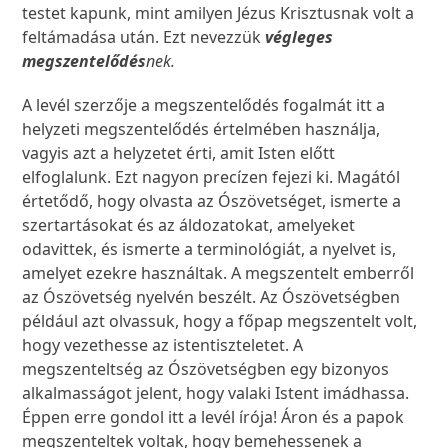
testet kapunk, mint amilyen Jézus Krisztusnak volt a
feltámadása után. Ezt nevezzük
végleges
megszentelődés
nek.
A levél szerzője a megszentelődés fogalmát itt a
helyzeti megszentelődés értelmében használja,
vagyis azt a helyzetet érti, amit Isten előtt
elfoglalunk. Ezt nagyon precízen fejezi ki. Magától
értetődő, hogy olvasta az Ószövetséget, ismerte a
szertartásokat és az áldozatokat, amelyeket
odavittek, és ismerte a terminológiát, a nyelvet is,
amelyet ezekre használtak. A megszentelt emberről
az Ószövetség nyelvén beszélt. Az Ószövetségben
például azt olvassuk, hogy a főpap megszentelt volt,
hogy vezethesse az istentiszteletet. A
megszenteltség az Ószövetségben egy bizonyos
alkalmasságot jelent, hogy valaki Istent imádhassa.
Éppen erre gondol itt a levél írója! Áron és a papok
megszenteltek voltak, hogy bemehessenek a