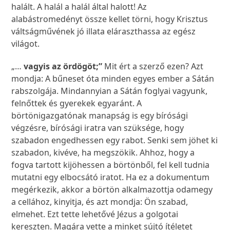
halált. A halál a halál által halott! Az
alabástromedényt össze kellet törni, hogy Krisztus
váltságművének jó illata eláraszthassa az egész
világot.
„…
vagyis az ördögöt;”
Mit ért a szerző ezen? Azt
mondja: A bűneset óta minden egyes ember a Sátán
rabszolgája. Mindannyian a Sátán foglyai vagyunk,
felnőttek és gyerekek egyaránt. A
börtönigazgatónak manapság is egy bírósági
végzésre, bírósági iratra van szüksége, hogy
szabadon engedhessen egy rabot. Senki sem jöhet ki
szabadon, kivéve, ha megszökik. Ahhoz, hogy a
fogva tartott kijöhessen a börtönből, fel kell tudnia
mutatni egy elbocsátó iratot. Ha ez a dokumentum
megérkezik, akkor a börtön alkalmazottja odamegy
a cellához, kinyitja, és azt mondja: Ön szabad,
elmehet. Ezt tette lehetővé Jézus a golgotai
kereszten. Magára vette a minket sújtó ítéletet