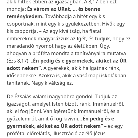
akik hittek ebben az igazságban. A 8,17-ben ezt
mondja:
És várom az URat, … és benne
reménykedem.
Továbbadja a hitét egy kis
csoportnak, mint egy kis gyülekezetben. Hívők egy
kis csoportja. – Az egy kiváltság, ha fiatal
embereknek magyarázzuk az Igét, és tudjuk, hogy ez
maradandó nyomot hagy az életükben. Úgy,
ahogyan a próféta mondta a tanítványaira mutatva
(Ézs 8,17): „
Én pedig és e gyermekek, akiket az ÚR
adott nekem”.
A gyerekek, akik hallgatnak ránk,
idősebbekre. Azokra is, akik a vasárnapi iskolákban
tanítanak. Nagy kiváltság ez.
De Ézsaiás valami nagyobbra gondol. Tudjuk az
igazságot, amelyet Isten bízott ránk, Immánuelről,
aki el fog jönni. Van ígéretünk Immánuelről, és a
győzelemről, amit ő fog kivívni. „
Én pedig és e
gyermekek, akiket az ÚR adott nekem” –
ez egy
prófétai előrelátás, illusztráció az élő Jézus