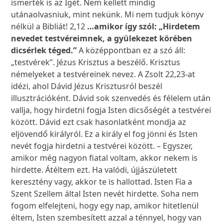
ismerték is az Igét. Nem kellett mindig
utánaolvasniuk, mint nekünk. Mi nem tudjuk könyv
nélkül a Bibliát! 2,12
…amikor így szól: „Hirdetem
nevedet testvéreimnek, a gyülekezet körében
dicsérlek téged.”
A középpontban ez a szó áll:
„testvérek”. Jézus Krisztus a beszélő. Krisztus
némelyeket a testvéreinek nevez. A Zsolt 22,23-at
idézi, ahol Dávid Jézus Krisztusról beszél
illusztrációként. Dávid sok szenvedés és félelem után
vallja, hogy hirdetni fogja Isten dicsőségét a testvérei
között. Dávid ezt csak hasonlatként mondja az
eljövendő királyról. Ez a király el fog jönni és Isten
nevét fogja hirdetni a testvérei között. – Egyszer,
amikor még nagyon fiatal voltam, akkor nekem is
hirdette. Átéltem ezt. Ha valódi, újjászületett
keresztény vagy, akkor te is hallottad. Isten Fia a
Szent Szellem által Isten nevét hirdette. Soha nem
fogom elfelejteni, hogy egy nap, amikor hitetlenül
éltem, Isten szembesített azzal a ténnyel, hogy van