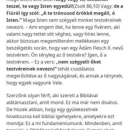
teszel, te vagy Isten egyedül!
(Zsolt 86,10) Vagy:
de a
Fiúról így szól: „A te trónusod örökké megáll, ó
Isten.”
Maga Isten sem szégyell minket testvéreinek
nevezni. – Ami engem illet, ha lenne egy fivérem, aki
valami nagy tettet vitt véghez, vagy híres lenne,
akkor biztosan megemlíteném mellékesen egy
beszélgetés során, hogy van egy Ádám Flesch X. nevű
testvérem. Ön tényleg az ő testvére? Igen, ő a
testvérem. – Ez a vers: „
nem szégyelli őket
testvéreinek nevezni”
tehát csodálatos
megerősítése az ő nagyságának, és annak a ténynek,
hogy egyek vagyunk Vele.
Szerzőnk olyan férfi, aki szereti a Bibliával
alátámasztani, amit mond. Ez ma már nem divatos.
De hiszek abban, hogy egy gyülekezetnek
hivatkoznia kell bibliai igehelyekre, amelyekre ezt
mondja: Ez a mi fundamentumunk. Mindenben, amit