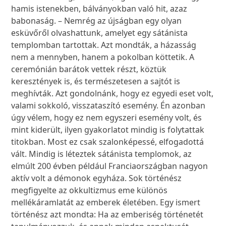
hamis istenekben, bálványokban való hit, azaz
babonaság. – Nemrég az újságban egy olyan
esküvőről olvashattunk, amelyet egy sátánista
templomban tartottak. Azt mondták, a házasság
nem a mennyben, hanem a pokolban köttetik. A
ceremónián barátok vettek részt, köztük
keresztények is, és természetesen a sajtót is
meghívták. Azt gondolnánk, hogy ez egyedi eset volt,
valami sokkoló, visszataszító esemény. Én azonban
úgy vélem, hogy ez nem egyszeri esemény volt, és
mint kiderült, ilyen gyakorlatot mindig is folytattak
titokban. Most ez csak szalonképessé, elfogadottá
vált. Mindig is léteztek sátánista templomok, az
elmúlt 200 évben például Franciaországban nagyon
aktív volt a démonok egyháza. Sok történész
megfigyelte az okkultizmus eme különös
mellékáramlatát az emberek életében. Egy ismert
történész azt mondta: Ha az emberiség történetét