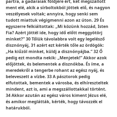
partra, a gadaraiak földjére ért, két megszállott
ment elé, akik a sírboltokból jöttek elő, és nagyon
veszélyesek voltak; annyira, hogy senki sem
tudott miattuk végigmenni azon az úton. 29 És
egyszerre felkiáltottak: „Mi közünk hozzád, Isten
Fia? Azért jöttél ide, hogy idő előtt meggyötörj
minket?” 30 Tőlük távolabbra volt egy legelésző
disznónyáj, 31 azért ezt kérték tőle az ördögök:
„Ha kiűzöl minket, küldj a disznónyájba.” 32 Ő
pedig ezt mondta nekik: „Menjetek!” Akkor azok
előjöttek, és belementek a disznókba. És íme, a
meredekről a tengerbe rohant az egész nyáj, és
beleveszett a vízbe. 33 A pásztorok pedig
elfutottak, bementek a városba, és elhíreszteltek
mindent, azt is, ami a megszállottakkal történt.
34 Akkor azután az egész város kiment Jézus elé,
és amikor meglátták, kérték, hogy távozzék el
határukból.