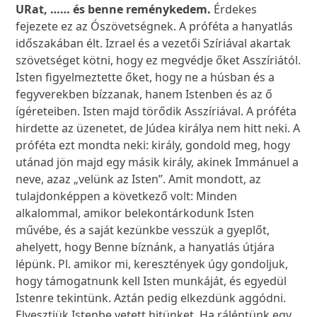
URat, …… és benne reménykedem.
Érdekes
fejezete ez az Ószövetségnek. A próféta a hanyatlás
időszakában élt. Izrael és a vezetői Szíriával akartak
szövetséget kötni, hogy ez megvédje őket Asszíriától.
Isten figyelmeztette őket, hogy ne a húsban és a
fegyverekben bízzanak, hanem Istenben és az ő
ígéreteiben. Isten majd törődik Asszíriával. A próféta
hirdette az üzenetet, de Júdea királya nem hitt neki. A
próféta ezt mondta neki: király, gondold meg, hogy
utánad jön majd egy másik király, akinek Immánuel a
neve, azaz „velünk az Isten”. Amit mondott, az
tulajdonképpen a következő volt: Minden
alkalommal, amikor belekontárkodunk Isten
művébe, és a saját kezünkbe vesszük a gyeplőt,
ahelyett, hogy Benne bíznánk, a hanyatlás útjára
lépünk. Pl. amikor mi, keresztények úgy gondoljuk,
hogy támogatnunk kell Isten munkáját, és egyedül
Istenre tekintünk. Aztán pedig elkezdünk aggódni.
Elvesztjük Istenbe vetett hitünket. Ha ráléptünk egy