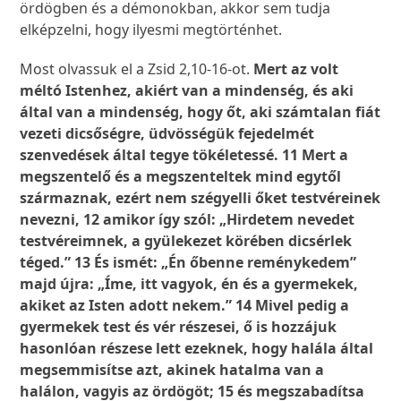
ördögben és a démonokban, akkor sem tudja
elképzelni, hogy ilyesmi megtörténhet.
Most olvassuk el a Zsid 2,10-16-ot.
Mert az volt
méltó Istenhez, akiért van a mindenség, és aki
által van a mindenség, hogy őt, aki számtalan fiát
vezeti dicsőségre, üdvösségük fejedelmét
szenvedések által tegye tökéletessé. 11 Mert a
megszentelő és a megszenteltek mind egytől
származnak, ezért nem szégyelli őket testvéreinek
nevezni, 12 amikor így szól: „Hirdetem nevedet
testvéreimnek, a gyülekezet körében dicsérlek
téged.” 13 És ismét: „Én őbenne reménykedem”
majd újra: „Íme, itt vagyok, én és a gyermekek,
akiket az Isten adott nekem.” 14 Mivel pedig a
gyermekek test és vér részesei, ő is hozzájuk
hasonlóan részese lett ezeknek, hogy halála által
megsemmisítse azt, akinek hatalma van a
halálon, vagyis az ördögöt; 15 és megszabadítsa