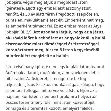
jobbjára, végül meglátjuk a megoldást Isten
ígéreteire. Eljött egy ember, akit asszony szült,
felnőtt, és 30 év alatt férfivá fejlődött; szeplőtelen,
bűntelen, makulátlan életet élt. Emberként halt meg,
és emberként támadt fel. Ez az ember most az Atya
jobbján ül. 2,9:
Azt azonban látjuk, hogy az a Jézus,
aki rövid időre kisebbé lett az angyaloknál, a halál
elszenvedése miatt dicsőséggel és tisztességgel
koronáztatott meg, hiszen ő Isten kegyelméből
mindenkiért megízlelte a halált.
Isten első nagy ígérete nem egy kitalált látomás, ami
Ádámnak adatott, múló álom, amelynek nem lehet
hitelt adni. Az ősígéret, Isten ígérete be fog
teljesedni. Jézus Krisztus munkássága a záloga, hogy
az ember felfogja, mit tervez vele Isten. Eljön az a
nap, amikor Isten az embert uralomra helyezi az
összes teremtmény fölé, mint Isten közvetítőjét
önmaga és a teremtés között, amelyért felelős.