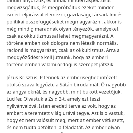
tanulmányozzuk, és annak minden aspektusát
megvizsgáltuk, és megpróbáltuk ezeket minden
ismert eljárással elemezni, gazdasági, társadalmi és
politikai összefüggéseket megmagyarázni, akkor is
még mindig maradnak olyan tényezők, amelyeket
csak az okkultizmussal lehet megmagyarázni. A
történelemben sok dologra nem létezik normális,
racionális magyarázat, csak az okkultizmus. Arra a
meggyőződésre kell jutnunk, hogy az emberi
történelemben valami ördögi is szerepet játszik.
Jézus Krisztus, Istennek az emberiséghez intézett
utolsó szava legyőzte a Sátán birodalmát. Ő nagyobb
az angyaloknál, és nagyobb, mint bukott vezetőjük,
Lucifer. Olvastuk a Zsid 2-t, amely ezt teszi
nyilvánvalóvá. Isten eredeti terve az volt, hogy az
embert a teremtett világ urává tegye. Azt is olvastuk,
hogy ez nem valósult meg, mert az ember vétkezett,
és nem tudta betölteni a feladatát. Az ember olyan