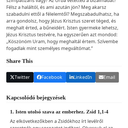
szimpatizáns vagy? Az Úrba vetetted a bizalmadat?
Félsz a haláltól, és ami azután jön? Meg akarsz
szabadulni ettől a félelemtől? Megszabadulhatsz, ha
arra gondolsz, hogy Jézus Krisztus szeret téged, és
meghalt érted, a bűneidért. Isten gyermeke lehetsz,
Jézus Krisztus testvére, ha egyszerűen azt mondod:
„Köszönöm Uram, hogy meghaltál értem. Szívembe
fogadlak mint személyes megváltómat.”
Share This
Twitter
Facebook
LinkedIn
Email
Kapcsolódó bejegyzések
1. Isten utolsó szava az emberhez. Zsid 1,1-4
Az elkövetkezőkben a Zsidókhoz írt levélről
szeretnék egy sorozatot indítani. Olvassuk el az