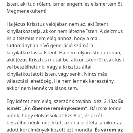
Isten, aki tud rólam, ismer engem, és elismertem őt.
Megmenekültem!
Ha Jézus Krisztus valójában nem az, aki Istent
kinyilatkoztatja, akkor nem létezne Isten. A deizmus
és a teizmus nem elég ahhoz, hogy a mai,
tudományban hívő generáció számára
kinyilatkoztassa Istent. Ha nem olyan Istenünk van,
akit Jézus Krisztus mutat be, akkor Istenről csak kis i-
vel beszélhetünk. Vagy a Krisztus által
kinyilatkoztatott Isten, vagy senki. Nincs más
választási lehetőség. Ha nem lennék keresztény,
akkor nem lennék vallásos sem.
Egy idézet nem elég, szerzőnk tovább idéz. 2,13a:
És
ismét: „Én őbenne reménykedem”.
Bárcsak lenne
időnk, hogy elolvassuk az Ézs 8-at, és arról
beszélhetnénk, mit értett azon a próféta, amikor az
adott körülmények között ezt mondta:
És várom az