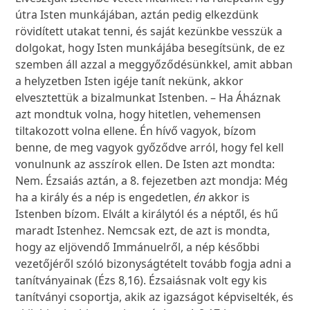
útra Isten munkájában, aztán pedig elkezdünk
rövidített utakat tenni, és saját kezünkbe vesszük a
dolgokat, hogy Isten munkájába besegítsünk, de ez
szemben áll azzal a meggyőződésünkkel, amit abban
a helyzetben Isten igéje tanít nekünk, akkor
elvesztettük a bizalmunkat Istenben. – Ha Áháznak
azt mondtuk volna, hogy hitetlen, vehemensen
tiltakozott volna ellene. Én hívő vagyok, bízom
benne, de meg vagyok győződve arról, hogy fel kell
vonulnunk az asszírok ellen. De Isten azt mondta:
Nem. Ézsaiás aztán, a 8. fejezetben azt mondja: Még
ha a király és a nép is engedetlen,
én
akkor is
Istenben bízom. Elvált a királytól és a néptől, és hű
maradt Istenhez. Nemcsak ezt, de azt is mondta,
hogy az eljövendő Immánuelről, a nép későbbi
vezetőjéről szóló bizonyságtételt tovább fogja adni a
tanítványainak (Ézs 8,16). Ézsaiásnak volt egy kis
tanítványi csoportja, akik az igazságot képviselték, és