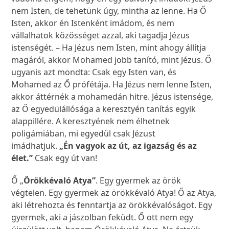
nem Isten, de tehetünk úgy, mintha az lenne. Ha Ő
Isten, akkor én Istenként imádom, és nem
vállalhatok közösséget azzal, aki tagadja Jézus
istenségét. – Ha Jézus nem Isten, mint ahogy állítja
magáról, akkor Mohamed jobb tanító, mint Jézus. Ő
ugyanis azt mondta: Csak egy Isten van, és
Mohamed az Ő prófétája. Ha Jézus nem lenne Isten,
akkor áttérnék a mohamedán hitre. Jézus istensége,
az Ő egyedülállósága a keresztyén tanítás egyik
alappillére. A keresztyének nem élhetnek
poligámiában, mi egyedül csak Jézust
imádhatjuk.
„Én vagyok az út, az igazság és az
élet.”
Csak egy út van!
Ő „
Örökkévaló Atya”
. Egy gyermek az örök
végtelen. Egy gyermek az örökkévaló Atya! Ő az Atya,
aki létrehozta és fenntartja az örökkévalóságot. Egy
gyermek, aki a jászolban feküdt. Ő ott nem egy