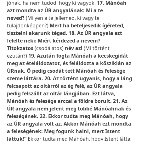
jónak, ha nem tudod, hogy ki vagyok.
17. Mánóah
azt mondta az ÚR angyalának: Mi a te
neved?
(Milyen a te jellemed, ki vagy te
tulajdonképpen?)
Mert ha beteljesedik ígéreted,
tisztelni akarunk téged. 18. Az ÚR angyala ezt
felelte neki: Miért kérdezed a nevem?
Titokzatos
(csodálatos)
név az!
(Mi történt
ezután?)
19. Azután fogta Mánóah a kecskegidát
meg az ételáldozatot, és feláldozta a kősziklán az
ÚRnak. Ő pedig csodát tett Mánóah és felesége
szeme láttára. 20. Az történt ugyanis, hogy a láng
felcsapott az oltárról az ég felé, az ÚR angyala
pedig felszállt az oltár lángjában. Ezt látva,
Mánóah és felesége arccal a földre borult. 21. Az
ÚR angyala nem jelent meg többé Mánóahnak és
feleségének. 22. Ekkor tudta meg Mánóah, hogy
az ÚR angyala volt az. Akkor Mánóah ezt mondta
a feleségének: Meg fogunk halni, mert Istent
láttuk!”
Ekkor tudta meg Máhóah, hogy Istent látta,