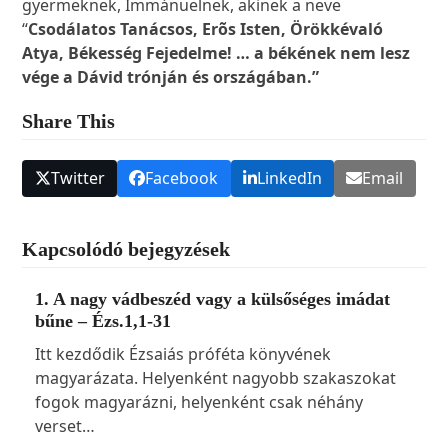
gyermeknek, Immánuelnek, akinek a neve
“
Csodálatos Tanácsos, Erõs Isten, Örökkévaló
Atya, Békesség Fejedelme! … a békének nem lesz
vége a Dávid trónján és országában.”
Share This
Twitter
Facebook
LinkedIn
Email
Kapcsolódó bejegyzések
1. A nagy vádbeszéd vagy a külsőséges imádat
bűne – Ézs.1,1-31
Itt kezdődik Ézsaiás próféta könyvének
magyarázata. Helyenként nagyobb szakaszokat
fogok magyarázni, helyenként csak néhány
verset…