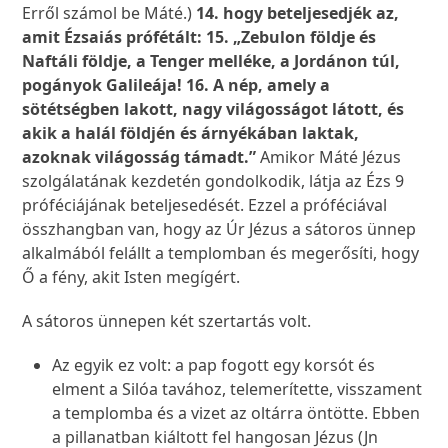
Erről számol be Máté.)
14. hogy beteljesedjék az,
amit Ézsaiás prófétált: 15. „Zebulon földje és
Naftáli földje, a Tenger melléke, a Jordánon túl,
pogányok Galileája! 16. A nép, amely a
sötétségben lakott, nagy világosságot látott, és
akik a halál földjén és árnyékában laktak,
azoknak világosság támadt.”
Amikor Máté Jézus
szolgálatának kezdetén gondolkodik, látja az Ézs 9
próféciájának beteljesedését. Ezzel a próféciával
összhangban van, hogy az Úr Jézus a sátoros ünnep
alkalmából felállt a templomban és megerősíti, hogy
Ő a fény, akit Isten megígért.
A sátoros ünnepen két szertartás volt.
Az egyik ez volt: a pap fogott egy korsót és
elment a Silóa tavához, telemerítette, visszament
a templomba és a vizet az oltárra öntötte. Ebben
a pillanatban kiáltott fel hangosan Jézus (Jn