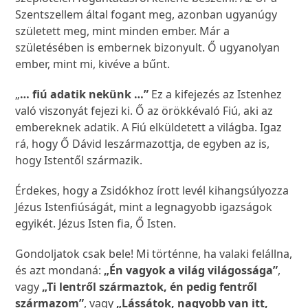
Szentszellem által fogant meg, azonban ugyanúgy
született meg, mint minden ember. Már a
születésében is embernek bizonyult. Ő ugyanolyan
ember, mint mi, kivéve a bűnt.
„
… fiú adatik nekünk …”
Ez a kifejezés az Istenhez
való viszonyát fejezi ki. Ő az örökkévaló Fiú, aki az
embereknek adatik. A Fiú elküldetett a világba. Igaz
rá, hogy Ő Dávid leszármazottja, de egyben az is,
hogy Istentől származik.
Érdekes, hogy a Zsidókhoz írott levél kihangsúlyozza
Jézus Istenfiúságát, mint a legnagyobb igazságok
egyikét. Jézus Isten fia, Ő Isten.
Gondoljatok csak bele! Mi történne, ha valaki felállna,
és azt mondaná:
„Én vagyok a világ világossága”
,
vagy
„Ti lentről származtok, én pedig fentről
származom”
, vagy
„Lássátok, nagyobb van itt,