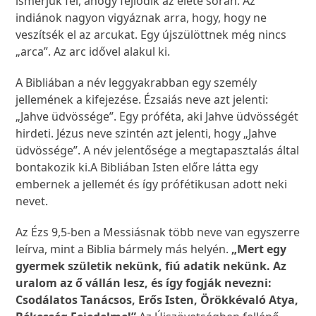
ismerjük fel, ahogy fejlődik az élete során. Az
indiánok nagyon vigyáznak arra, hogy, hogy ne
veszítsék el az arcukat. Egy újszülöttnek még nincs
„arca”. Az arc idővel alakul ki.
A Bibliában a név leggyakrabban egy személy
jellemének a kifejezése. Ézsaiás neve azt jelenti:
„Jahve üdvössége”. Egy próféta, aki Jahve üdvösségét
hirdeti. Jézus neve szintén azt jelenti, hogy „Jahve
üdvössége”. A név jelentősége a megtapasztalás által
bontakozik ki.A Bibliában Isten előre látta egy
embernek a jellemét és így prófétikusan adott neki
nevet.
Az Ézs 9,5-ben a Messiásnak több neve van egyszerre
leírva, mint a Biblia bármely más helyén.
„Mert egy
gyermek születik nekünk, fiú adatik nekünk. Az
uralom az ő vállán lesz, és így fogják nevezni:
Csodálatos Tanácsos, Erős Isten, Örökkévaló Atya,