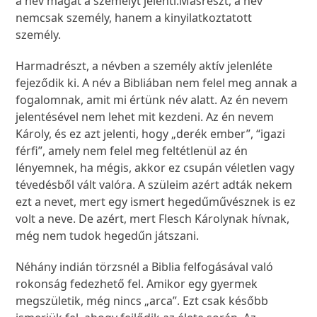
a név magát a személyt jelenti.Másrészt, a név
nemcsak személy, hanem a kinyilatkoztatott
személy.
Harmadrészt, a névben a személy aktív jelenléte
fejeződik ki. A név a Bibliában nem felel meg annak a
fogalomnak, amit mi értünk név alatt. Az én nevem
jelentésével nem lehet mit kezdeni. Az én nevem
Károly, és ez azt jelenti, hogy „derék ember”, “igazi
férfi”, amely nem felel meg feltétlenül az én
lényemnek, ha mégis, akkor ez csupán véletlen vagy
tévedésből vált valóra. A szüleim azért adták nekem
ezt a nevet, mert egy ismert hegedűművésznek is ez
volt a neve. De azért, mert Flesch Károlynak hívnak,
még nem tudok hegedűn játszani.
Néhány indián törzsnél a Biblia felfogásával való
rokonság fedezhető fel. Amikor egy gyermek
megszületik, még nincs „arca”. Ezt csak később