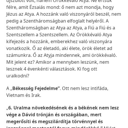
újszülött volt, hanem Örökkévaló Atya. Ne értsük
félre, amit Ézsaiás mond: ő nem azt mondja, hogy
Jézus az Atya. A hozzánk való viszonyáról beszél, nem
pedig a Szentháromságban elfoglalt helyéről. A
Szentháromságban az Atya az Atya, a Fiú a Fiú és a
Szentszellem a Szentszellem. Az Örökkévaló Atya
kifejezés a hozzánk, emberekhez való viszonyára
vonatkozik. Ő az életadó, aki élete, örök életet ad
számunkra. Ő az Atyja mindennek, ami örökkévaló.
Mit jelent ez? Amikor a mennyben leszünk, nem
lesznek 4 évenkénti választások. Ki fog ott
uralkodni?
A „
Békesség Fejedelme”
. Ott nem lesz intifáda,
Vietnam és Irak.
„
6. Uralma növekedésének és a békének nem lesz
vége a Dávid trónján és országában, mert
megerősíti és megszilárdítja törvénnyel és