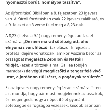
nyomasztó borút, homályba taszítva”.
Az újfordítású Bibliában a 8. fejezetben 23 igevers
van. A Károli fordításban csak 22 igevers található, és
a 9. fejezet első verse felel meg a 8,23-nak.
A 8,23 (illetve a 9,1) nagy reménységet ad Izrael
számára. „
De nem marad sötétség ott, ahol
elnyomás van. Először
(az először kifejezés a
próféta idejére vonatkozik, amikor Asszíria betör az
országba)
megalázta Zebulon és Naftáli
földjét,
(ezek a törzsek a mai Galilea földjén
maradtak)
de végül megdicsőíti a tenger felé vivő
utat, a Jordánon túli részt, a pogányok területét.”
Ez az igevers nagy reménység Izrael számára. Isten
azt mondja, hogy bár most megjelennek az asszírok,
és megengedi, hogy a népet ítélet gyanánt
sötétségbe és fogságba vezessék, később azonban