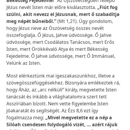
Békesség Fejedelme!”
Az Újszövetségben fellépő
Jézus nevét Isten már előre kiválasztotta.
„Fiút fog
szülni, akit nevezz el Jézusnak, mert ő szabadítja
meg népét bűneiből.”
(Mt 1,21). Úgy gondolom,
hogy Jézus neve az Ószövetség összes nevét
összefoglalja. Ő Jézus, Jahve üdvössége. Ő Jahve
üdvössége, mert Csodálatos Tanácsos, mert Erős
Isten, mert Örökkévaló Atya és mert Békesség
Fejedelme. Ő Jahve üdvössége, mert Ő Immánuel,
Velünk az Isten.
Most elérkeztünk mai igeszakaszunkhoz, illetve a
szövegösszefüggésekhez. Bizonyára emlékeztek rá,
hogy Áház, az „arc nélküli” király, megvetette Isten
tanácsát és inkább a világhatalomra szert tett
Asszíriában bízott. Nem vette figyelembe Isten
jóakaratát és segítségét. Az Ézs 8,6 ezt így
fogalmazza meg:
„Mivel megvetette ez a nép a
Silóah csendesen folydogáló vizét, … azért rájuk