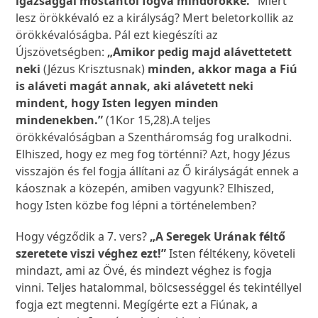
igazsággal mostantól fogva mindörökké.”
Miért
lesz örökkévaló ez a királyság? Mert beletorkollik az
örökkévalóságba. Pál ezt kiegészíti az
Újszövetségben:
„Amikor pedig majd alávettetett
neki
(Jézus Krisztusnak)
minden, akkor maga a Fiú
is aláveti magát annak, aki alávetett neki
mindent, hogy Isten legyen minden
mindenekben.”
(1Kor 15,28).A teljes
örökkévalóságban a Szentháromság fog uralkodni.
Elhiszed, hogy ez meg fog történni? Azt, hogy Jézus
visszajön és fel fogja állítani az Ő királyságát ennek a
káosznak a közepén, amiben vagyunk? Elhiszed,
hogy Isten közbe fog lépni a történelemben?
Hogy végződik a 7. vers?
„A Seregek Urának féltő
szeretete viszi véghez ezt!”
Isten féltékeny, követeli
mindazt, ami az Övé, és mindezt véghez is fogja
vinni. Teljes hatalommal, bölcsességgel és tekintéllyel
fogja ezt megtenni. Megígérte ezt a Fiúnak, a