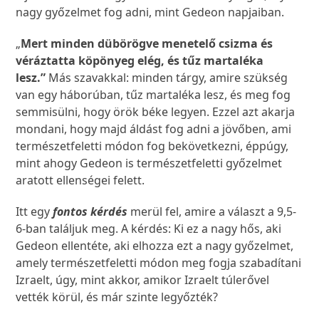
nagy győzelmet fog adni, mint Gedeon napjaiban.
„
Mert minden dübörögve menetelő csizma és
véráztatta köpönyeg elég, és tűz martaléka
lesz.”
Más szavakkal: minden tárgy, amire szükség
van egy háborúban, tűz martaléka lesz, és meg fog
semmisülni, hogy örök béke legyen. Ezzel azt akarja
mondani, hogy majd áldást fog adni a jövőben, ami
természetfeletti módon fog bekövetkezni, éppúgy,
mint ahogy Gedeon is természetfeletti győzelmet
aratott ellenségei felett.
Itt egy
fontos kérdés
merül fel, amire a választ a 9,5-
6-ban találjuk meg. A kérdés: Ki ez a nagy hős, aki
Gedeon ellentéte, aki elhozza ezt a nagy győzelmet,
amely természetfeletti módon meg fogja szabadítani
Izraelt, úgy, mint akkor, amikor Izraelt túlerővel
vették körül, és már szinte legyőzték?