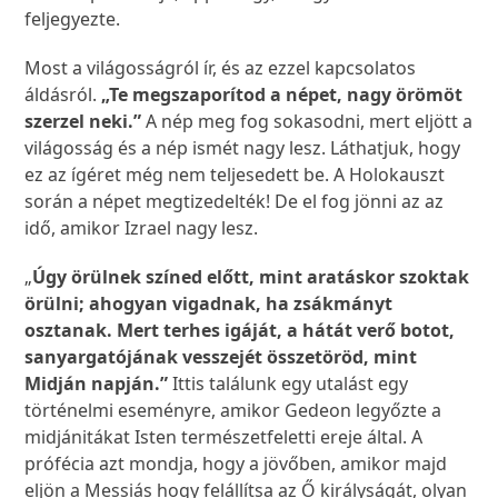
feljegyezte.
Most a világosságról ír, és az ezzel kapcsolatos
áldásról.
„Te megszaporítod a népet, nagy örömöt
szerzel neki.”
A nép meg fog sokasodni, mert eljött a
világosság és a nép ismét nagy lesz. Láthatjuk, hogy
ez az ígéret még nem teljesedett be. A Holokauszt
során a népet megtizedelték! De el fog jönni az az
idő, amikor Izrael nagy lesz.
„
Úgy örülnek színed előtt, mint aratáskor szoktak
örülni; ahogyan vigadnak, ha zsákmányt
osztanak. Mert terhes igáját, a hátát verő botot,
sanyargatójának vesszejét összetöröd, mint
Midján napján.”
Ittis találunk egy utalást egy
történelmi eseményre, amikor Gedeon legyőzte a
midjánitákat Isten természetfeletti ereje által. A
prófécia azt mondja, hogy a jövőben, amikor majd
eljön a Messiás hogy felállítsa az Ő királyságát, olyan