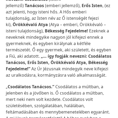
jellemző)
Tanácsos
(emberi jellemző),
Erős Isten
, (ez
azt jelenti, hogy isteni hős. A Hős emberi
tulajdonság, az Isten név az Ő istenségét fejezi
ki),
Örökkévaló Atya
(Atya – emberi, Örökkévaló –
isteni tulajdonság),
Békesség Fejedelme!
Ezeknek a
neveknek mindegyike nagyon jól kifejezi ennek a
gyermeknek, és egyben királynak a kétféle
természetét. Ő egy gyermek, aki született, és egyben
a Fiú, aki adatott.
„… így fogják nevezni: Csodálatos
Tanácsos, Erős Isten, Örökkévaló Atya, Békesség
Fejedelme!”
Az Úr Jézusnak mindegyik neve kifejezi
az uralkodásra, kormányzásra való alkalmasságát.
„
Csodálatos Tanácsos.”
Csodálatos a múltban, a
jelenben és a jövőben is. Ő csodálatos a múltban,
mert neki nem volt kezdete. Csodálatos volt
születésében, szolgálatában, halálában,
feltámadásában és mennybemenetelében egyaránt.