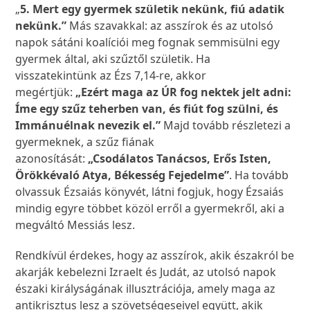
„
5. Mert egy gyermek születik nekünk, fiú adatik
nekünk.”
Más szavakkal: az asszírok és az utolsó
napok sátáni koalíciói meg fognak semmisülni egy
gyermek által, aki szűztől születik. Ha
visszatekintünk az Ézs 7,14-re, akkor
megértjük:
„Ezért maga az ÚR fog nektek jelt adni:
Íme egy szűz teherben van, és fiút fog szülni, és
Immánuélnak nevezik el.”
Majd tovább részletezi a
gyermeknek, a szűz fiának
azonosítását:
„Csodálatos Tanácsos, Erős Isten,
Örökkévaló Atya, Békesség Fejedelme”
. Ha tovább
olvassuk Ézsaiás könyvét, látni fogjuk, hogy Ézsaiás
mindig egyre többet közöl erről a gyermekről, aki a
megváltó Messiás lesz.
Rendkívül érdekes, hogy az asszírok, akik északról be
akarják kebelezni Izraelt és Judát, az utolsó napok
északi királyságának illusztrációja, amely maga az
antikrisztus lesz a szövetségeseivel együtt, akik