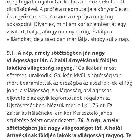
meg fogja látogatni Galileát és a nemzeteket az Ő
dicsőségével. A próféta megmutatja a könyörületet
és a győzelmet is. A csonka nép újra meg fog
sokasodni. Olyan ez, mint amikor az ember lát egy
zivatart, hallja, ahogy mennydörög, és látja a
villámokat, de a távolban már látja, ahogy süt a nap.
9,1 „A nép, amely sötétségben jár, nagy
világosságot lát. A halál árnyékának földjén
lakókra világosság ragyog.”
Galileában most
sötétség uralkodik, Galileán kívül is sötétség van,
mert beáramlottak az országba az asszírok, de el fog
jönni a világosság. A világosság, a világosság
eljövetele az egyik legfontosabb fogalom az
Újszövetségben. Nézzük meg a Lk 1,76-ot. Ez
Zakariás hálaéneke, amikor Keresztelő János
születése felett örvendezett:
„76. A nép, amely
sötétségben jár, nagy világosságot lát. A halál
árnyékának földjén lakókra világosság ragyog. Te