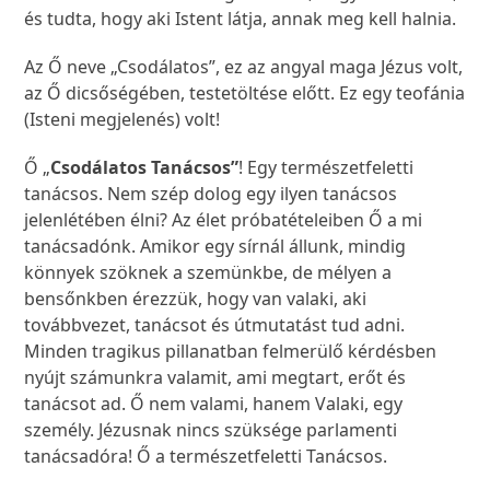
és tudta, hogy aki Istent látja, annak meg kell halnia.
Az Ő neve „Csodálatos”, ez az angyal maga Jézus volt,
az Ő dicsőségében, testetöltése előtt. Ez egy teofánia
(Isteni megjelenés) volt!
Ő „
Csodálatos Tanácsos”
! Egy természetfeletti
tanácsos. Nem szép dolog egy ilyen tanácsos
jelenlétében élni? Az élet próbatételeiben Ő a mi
tanácsadónk. Amikor egy sírnál állunk, mindig
könnyek szöknek a szemünkbe, de mélyen a
bensőnkben érezzük, hogy van valaki, aki
továbbvezet, tanácsot és útmutatást tud adni.
Minden tragikus pillanatban felmerülő kérdésben
nyújt számunkra valamit, ami megtart, erőt és
tanácsot ad. Ő nem valami, hanem Valaki, egy
személy. Jézusnak nincs szüksége parlamenti
tanácsadóra! Ő a természetfeletti Tanácsos.