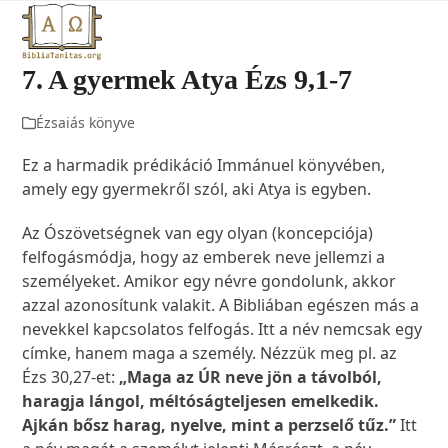
Open
Close
Skip
to
mobile
mobile
content
7. A gyermek Atya Ézs 9,1-7
menu
menu
Ézsaiás könyve
Ez a harmadik prédikáció Immánuel könyvében,
amely egy gyermekről szól, aki Atya is egyben.
Az Ószövetségnek van egy olyan (koncepciója)
felfogásmódja, hogy az emberek neve jellemzi a
személyeket. Amikor egy névre gondolunk, akkor
azzal azonosítunk valakit. A Bibliában egészen más a
nevekkel kapcsolatos felfogás. Itt a név nemcsak egy
címke, hanem maga a személy. Nézzük meg pl. az
Ézs 30,27-et:
„Maga az ÚR neve jön a távolból,
haragja lángol, méltóságteljesen emelkedik.
Ajkán bősz harag, nyelve, mint a perzselő tűz.”
Itt