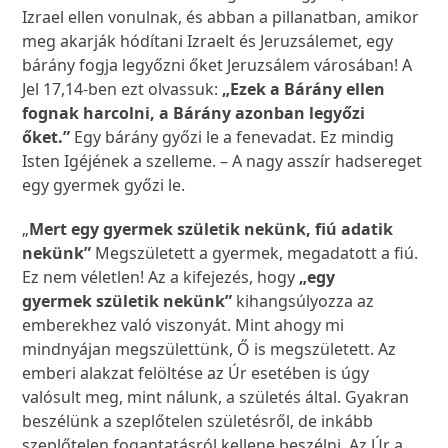
Izrael ellen vonulnak, és abban a pillanatban, amikor
meg akarják hódítani Izraelt és Jeruzsálemet, egy
bárány fogja legyőzni őket Jeruzsálem városában! A
Jel 17,14-ben ezt olvassuk:
„Ezek a Bárány ellen
fognak harcolni, a Bárány azonban legyőzi
őket.”
Egy bárány győzi le a fenevadat. Ez mindig
Isten Igéjének a szelleme. – A nagy asszír hadsereget
egy gyermek győzi le.
„
Mert egy gyermek születik nekünk, fiú adatik
nekünk”
Megszületett a gyermek, megadatott a fiú.
Ez nem véletlen! Az a kifejezés, hogy
„egy
gyermek születik nekünk”
kihangsúlyozza az
emberekhez való viszonyát. Mint ahogy mi
mindnyájan megszülettünk, Ő is megszületett. Az
emberi alakzat felöltése az Úr esetében is úgy
valósult meg, mint nálunk, a születés által. Gyakran
beszélünk a szeplőtelen születésről, de inkább
szeplőtelen fogantatásról kellene beszélni. Az Úr a