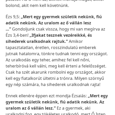
bolond, akit nem kell követnünk.
Ézs 9,5:
„Mert egy gyermek születik nekünk, fiú
adatik nekünk. Az uralom az ő vállán lesz
…”
Gondoljunk csak vissza, hogy mi van megírva az
Ézs 3,4-ben!
„Ifjakat tesznek vezéreikké, és
sihederek uralkodnak rajtuk.”
Amikor
tapasztalatlan, éretlen, rosszindulatú emberek
jutnak hatalomra, tönkre tudnak tenni egy országot.
Az uralkodás egy teher, amihez fel kell nőni,
teherbíróvá kell válni, meg kell érteni a felelősséget.
Csak ha szét akarunk rombolni egy országot, akkor
kell egy fiatalkorút ültetni a trónra. Milyen szörnyű
egy nép számára, ha sihederek uralkodnak rajta!
Ennek ellenére éppen ezt mondja Ézsaiás:
„Mert egy
gyermek születik nekünk, fiú adatik nekünk. Az
uralom az ő vállán lesz.”
Ez a gyermek, aki
uralkodni fog, egy tökéletes uralkodó, mert Ő Isten,