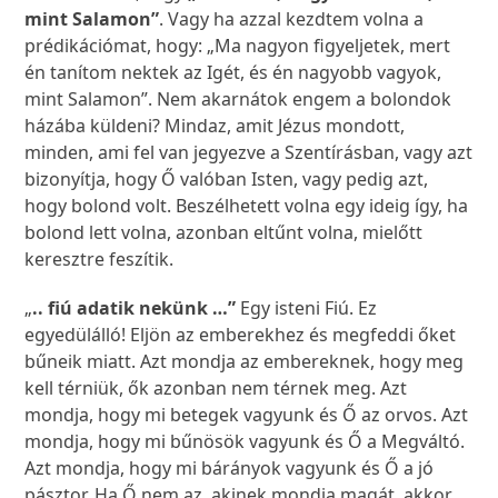
mint Salamon”
. Vagy ha azzal kezdtem volna a
prédikációmat, hogy: „Ma nagyon figyeljetek, mert
én tanítom nektek az Igét, és én nagyobb vagyok,
mint Salamon”. Nem akarnátok engem a bolondok
házába küldeni? Mindaz, amit Jézus mondott,
minden, ami fel van jegyezve a Szentírásban, vagy azt
bizonyítja, hogy Ő valóban Isten, vagy pedig azt,
hogy bolond volt. Beszélhetett volna egy ideig így, ha
bolond lett volna, azonban eltűnt volna, mielőtt
keresztre feszítik.
„
.. fiú adatik nekünk …”
Egy isteni Fiú. Ez
egyedülálló! Eljön az emberekhez és megfeddi őket
bűneik miatt. Azt mondja az embereknek, hogy meg
kell térniük, ők azonban nem térnek meg. Azt
mondja, hogy mi betegek vagyunk és Ő az orvos. Azt
mondja, hogy mi bűnösök vagyunk és Ő a Megváltó.
Azt mondja, hogy mi bárányok vagyunk és Ő a jó
pásztor. Ha Ő nem az, akinek mondja magát, akkor