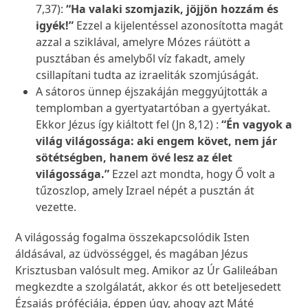
7,37):
“Ha valaki szomjazik, jöjjön hozzám és
igyék!”
Ezzel a kijelentéssel azonosította magát
azzal a sziklával, amelyre Mózes ráütött a
pusztában és amelyből víz fakadt, amely
csillapítani tudta az izraeliták szomjúságát.
A sátoros ünnep éjszakáján meggyújtották a
templomban a gyertyatartóban a gyertyákat.
Ekkor Jézus így kiáltott fel (Jn 8,12) :
“Én vagyok a
világ világossága: aki engem követ, nem jár
sötétségben, hanem övé lesz az élet
világossága.”
Ezzel azt mondta, hogy Ő volt a
tűzoszlop, amely Izrael népét a pusztán át
vezette.
A világosság fogalma összekapcsolódik Isten
áldásával, az üdvösséggel, és magában Jézus
Krisztusban valósult meg. Amikor az Úr Galileában
megkezdte a szolgálatát, akkor és ott beteljesedett
Ézsaiás próféciája, éppen úgy, ahogy azt Máté