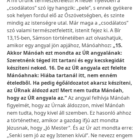
A mi Urunk természetfeletti! A héber nyelvben a
„csodálatos” szó így hangzik: „pele”, s ennek gyökere
sok helyen fordul elő az Ószövetségben, és szinte
mindig az istenségre utal. Már maga a „csodálatos”
szó valami természetfelettit, istenit fejez ki. A Bír
13,15-ben, Sámson történetében azt olvashatjuk,
amikor egy angyal jön apjához, Mánóahhoz
: „15.
Akkor Mánóah ezt mondta az ÚR angyalának:
Szeretnénk téged itt tartani és e
gy kecskegidát
készíteni neked. 16. De az ÚR angyala ezt felelte
Mánóahnak: Hiába tartanál itt, nem enném
ételedbõl. Ha pedig égőáldozatot akarsz készíteni,
az ÚRnak áldozd azt! Mert nem tudta Mánóah,
hogy az ÚR angyala az.”
Az angyal felhívja Mánóah
figyelmét, hogy az Úrnak áldozzon, mivel Mánóah
nem tudta, hogy kivel áll szemben. Ez hasonló ahhoz
a történethez, amikor a gazdag ifjú azt mondta
Jézusnak, hogy „Jó Mester”. És az Úr azt mondta erre:
„Senki sem jó az egy Istenen kívül”. Ne nevezz engem