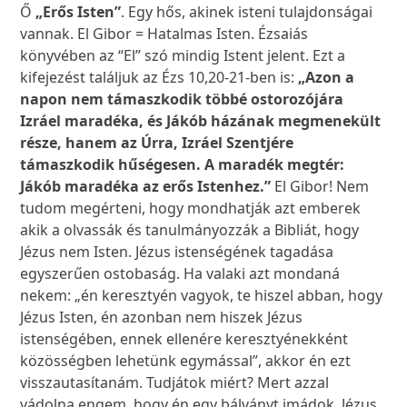
Ő
„Erős Isten”
. Egy hős, akinek isteni tulajdonságai
vannak. El Gibor = Hatalmas Isten. Ézsaiás
könyvében az “El” szó mindig Istent jelent. Ezt a
kifejezést találjuk az Ézs 10,20-21-ben is:
„Azon a
napon nem támaszkodik többé ostorozójára
Izráel maradéka, és Jákób házának megmenekült
része, hanem az Úrra, Izráel Szentjére
támaszkodik hűségesen. A maradék megtér:
Jákób maradéka az erős Istenhez.”
El Gibor! Nem
tudom megérteni, hogy mondhatják azt emberek
akik a olvassák és tanulmányozzák a Bibliát, hogy
Jézus nem Isten. Jézus istenségének tagadása
egyszerűen ostobaság. Ha valaki azt mondaná
nekem: „én keresztyén vagyok, te hiszel abban, hogy
Jézus Isten, én azonban nem hiszek Jézus
istenségében, ennek ellenére keresztyénekként
közösségben lehetünk egymással”, akkor én ezt
visszautasítanám. Tudjátok miért? Mert azzal
vádolna engem, hogy én egy bálványt imádok. Jézus