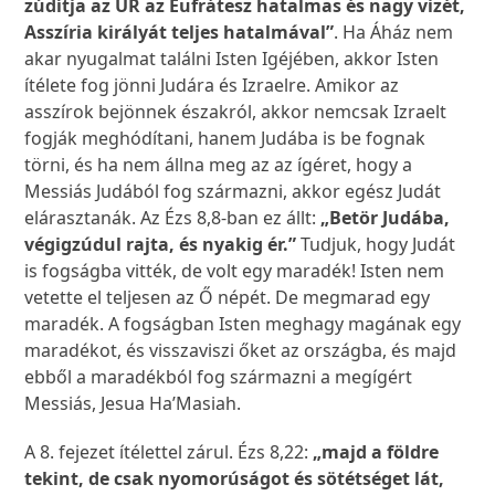
zúdítja az ÚR az Eufrátesz hatalmas és nagy vizét,
Asszíria királyát teljes hatalmával”
. Ha Áház nem
akar nyugalmat találni Isten Igéjében, akkor Isten
ítélete fog jönni Judára és Izraelre. Amikor az
asszírok bejönnek északról, akkor nemcsak Izraelt
fogják meghódítani, hanem Judába is be fognak
törni, és ha nem állna meg az az ígéret, hogy a
Messiás Judából fog származni, akkor egész Judát
elárasztanák. Az Ézs 8,8-ban ez állt:
„Betör Judába,
végigzúdul rajta, és nyakig ér.”
Tudjuk, hogy Judát
is fogságba vitték, de volt egy maradék! Isten nem
vetette el teljesen az Ő népét. De megmarad egy
maradék. A fogságban Isten meghagy magának egy
maradékot, és visszaviszi őket az országba, és majd
ebből a maradékból fog származni a megígért
Messiás, Jesua Ha’Masiah.
A 8. fejezet ítélettel zárul. Ézs 8,22:
„majd a földre
tekint, de csak nyomorúságot és sötétséget lát,