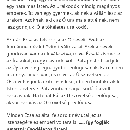
egy hatalmas Isten. Az uralkodók mindig magányos
emberek. Itt van egy gyermek, akinek a vállán lesz az
uralom. Azoknak, akik az Ő uralma alatt élnek, nem
lesz gondjuk. Ő a tökéletes uralkodó.
Ezután Ézsaiás felsorolja az Ő neveit. Ezek az
Immánuel név kibővített változatai. Ezek a nevek
gondosan vannak kiválasztva, mivel Ézsaiás ismerte
az Írásokat, ő egy írástudó volt. Pál apostolt tartjuk
az Újszövetség legnagyobb teológusának. Ez minden
bizonnyal így is van, és mivel az Újszövetség az
Ószövetségnek a kiteljesedése, ebben bontakozik ki
Isten üdvterve. Pál azonban nagy csodálója volt
Ézsaiásnak. Ha tehát Pál az Újszövetség teológusa,
akkor Ézsaiás az Ószövetség teológusa.
Minden Ézsaiás által felsorolt név utal Jézus
istenségére és emberi voltára is.
„… így fogják
nevezni: Csodálatos
(isteni