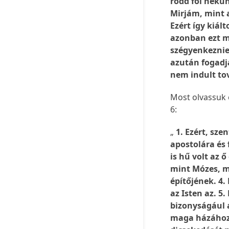
ródd föl nekün
Mirjám, mint a
Ezért így kiált
azonban ezt m
szégyenkeznie 
azután fogadjá
nem indult to
Most olvassuk e
6:
„
1. Ezért, sze
apostolára és 
is hű volt az 
mint Mózes, m
építőjének. 4.
az Isten az. 5
bizonyságául a
maga házához.