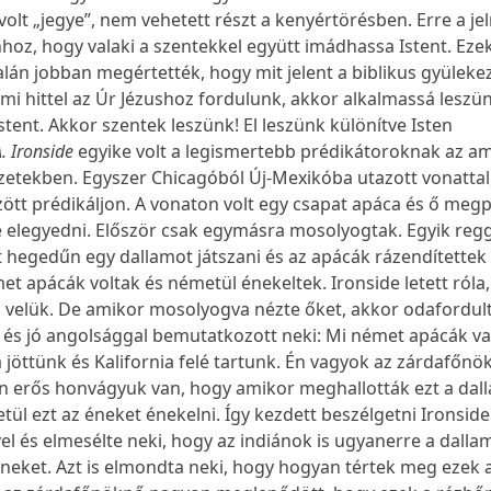
olt „jegye”, nem vehetett részt a kenyértörésben. Erre a jel
hoz, hogy valaki a szentekkel együtt imádhassa Istent. Eze
lán jobban megértették, hogy mit jelent a biblikus gyülekez
mi hittel az Úr Jézushoz fordulunk, akkor alkalmassá leszün
tent. Akkor szentek leszünk! El leszünk különítve Isten
. Ironside
egyike volt a legismertebb prédikátoroknak az am
zetekben. Egyszer Chicagóból Új-Mexikóba utazott vonattal
zött prédikáljon. A vonaton volt egy csapat apáca és ő meg
 elegyedni. Először csak egymásra mosolyogtak. Egyik reg
tt hegedűn egy dallamot játszani és az apácák rázendítettek
et apácák voltak és németül énekeltek. Ironside letett róla
n velük. De amikor mosolyogva nézte őket, akkor odafordul
, és jó angolsággal bemutatkozott neki: Mi német apácák v
jöttünk és Kalifornia felé tartunk. Én vagyok az zárdafőnö
n erős honvágyuk van, hogy amikor meghallották ezt a dal
ül ezt az éneket énekelni. Így kezdett beszélgetni Ironside
l és elmesélte neki, hogy az indiánok is ugyanerre a dalla
 éneket. Azt is elmondta neki, hogy hogyan tértek meg ezek 