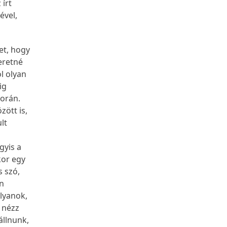
írt
ével,
ket, hogy
eretné
l olyan
ig
során.
zött is,
lt
gyis a
kor egy
s szó,
an
olyanok,
 nézz
állnunk,