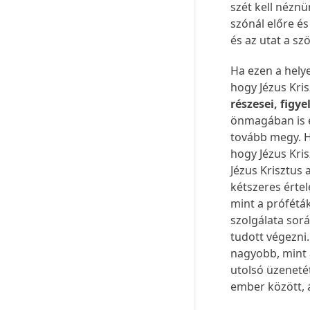
szét kell nézn
szónál előre és
és az utat a s
Ha ezen a helye
hogy Jézus Kris
részesei, figy
önmagában is e
tovább megy. H
hogy Jézus Kris
Jézus Krisztus 
kétszeres értel
mint a próféták
szolgálata sorá
tudott végezni. 
nagyobb, mint a
utolsó üzenetét
ember között, 