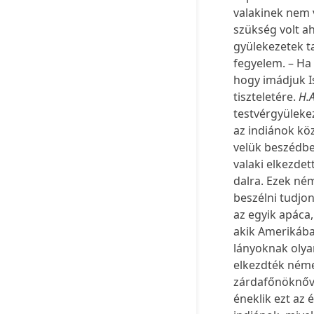
valakinek nem v
szükség volt ah
gyülekezetek ta
fegyelem. – Ha 
hogy imádjuk Is
tiszteletére.
H.A
testvérgyüleke
az indiánok kö
velük beszédbe
valaki elkezde
dalra. Ezek ném
beszélni tudjo
az egyik apáca
akik Amerikába 
lányoknak olya
elkezdték német
zárdafőnöknőve
éneklik ezt az