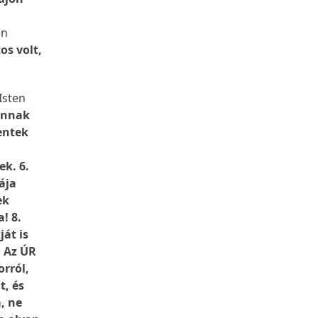
an
os volt,
Isten
onnak
entek
ek. 6.
ája
ek
! 8.
ját is
. Az ÚR
orról,
t, és
, ne