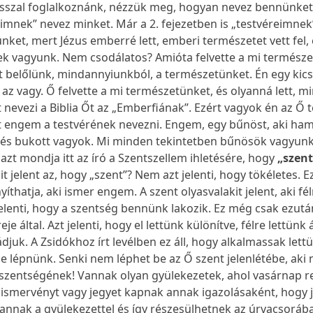
asszal foglalkoznánk, nézzük meg, hogyan nevez bennünket 
eimnek” nevez minket. Már a 2. fejezetben is „testvéreimnek
ket, mert Jézus emberré lett, emberi természetet vett fel, 
ek vagyunk. Nem csodálatos? Amióta felvette a mi természe
it belőlünk, mindannyiunkból, a természetünket. Én egy kic
s az vagy. Ő felvette a mi természetünket, és olyanná lett, m
 nevezi a Biblia Őt az „Emberfiának”. Ezért vagyok én az Ő t
 engem a testvérének nevezni. Engem, egy bűnöst, aki ham
és bukott vagyok. Mi minden tekintetben bűnösök vagyunk
azt mondja itt az író a Szentszellem ihletésére, hogy
„szen
it jelent az, hogy „szent”? Nem azt jelenti, hogy tökéletes. E
íthatja, aki ismer engem. A szent olyasvalakit jelent, aki félr
jelenti, hogy a szentség bennünk lakozik. Ez még csak ezutá
eje által. Azt jelenti, hogy el lettünk különítve, félre lettünk á
djuk. A Zsidókhoz írt levélben ez áll, hogy alkalmassak lett
be lépnünk. Senki nem léphet be az Ő szent jelenlétébe, aki 
 szentségének! Vannak olyan gyülekezetek, ahol vasárnap r
ismervényt vagy jegyet kapnak annak igazolásaként, hogy 
annak a gyülekezettel és így részesülhetnek az úrvacsoráb