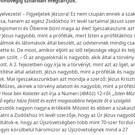
mindvégig szilárdan megtartjuk.”
yelvezete! – Figyeljetek Jézusra! Ez nem csupán ennek a sz
sa, hanem az egész Zsidókhoz írt levél tartalma! Jézust szem
megismerni és Őbenne bízni maga az élet! Igeszakaszunk azt 
 Jézus nagyobb, mint a próféták, mert Isten a prófétákhoz 
álmok és látomások által beszélt, az üdvtervnek mindig cs
tette ki. De most, amikor eljött az idő teljessége végül és tel
an szólt. – Ő az angyaloknál is nagyobb, akik által a törvény
t. A 2. fejezetben úgy írja le a törvényt, mint azt az Igét, 
ítése által adatott. Jézus nagyobb, mint a próféták és nag
ok. Mai igeszakaszunkban azt mondja a szerző: Jézus Kriszt
Mózes, akinek a törvény adatott és nagyobb, mint a prófétá
i Hose ben Kalaster
azt írja a Numeri (4Móz) 12-ről:
„Isten Móz
ő egész háza fölött és ezért magasabbra helyezte őt a szolgáló
A zsidók nagyon nagyra értékelik Mózest és ebben a szakasz
ni a Zsidókhoz írt levél szerzője, hogy az Úr Jézus nagyobb
átok-e, hogy az Újszövetségben több mint 70-szer fordul 
gyis körülbelül háromszor az Újszövetségnek mind a 27