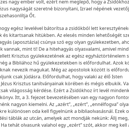
es nagy ember volt, ezért nem meglepő, hogy a Zsidókhoz 
i Jézus nagyságát szeretné bizonyítani, Izrael népének vezetőj
szehasonlítja Őt.
, hogy egész levelével bátorítsa a zsidókból lett keresztyéne
k és kitartsanak hitükben. Az elesés minden lehetőségét sz
hagyás (aposztázia) csúnya szó egy olyan gyülekezetben, aho
 vannak, mint ti! De a hitehagyás olyasvalami, amivel mind
llett Krisztus gyülekezetének az egész egyháztörténelem 
ég a Bibliához hű gyülekezetekben is előfordulhat. Azok kö
oknak nevezik magukat. Még az apostolok között is előfordu
junk csak Júdásra. Előfordulhat, hogy valaki az élő Isten
, Jézus Krisztus tanítványainak körében és mégis elbukik. Va
sak világosság kérdése. Ezért a Zsidókhoz írt levél minden
önyv. Itt, a 3. fejezet bevezetésében van egy nagyon fonto
énk nagyon kiemelni. Az „azért”, „ezért”, „ennélfogva” oly
re különösen oda kell figyelnünk a bibliaolvasásnál. Ezek 
dési táblák az utcán, amelyek azt mondják nekünk: Állj meg,
j. Ha tehát olvasunk valahol egy „ezért” szót, akkor meg kell 