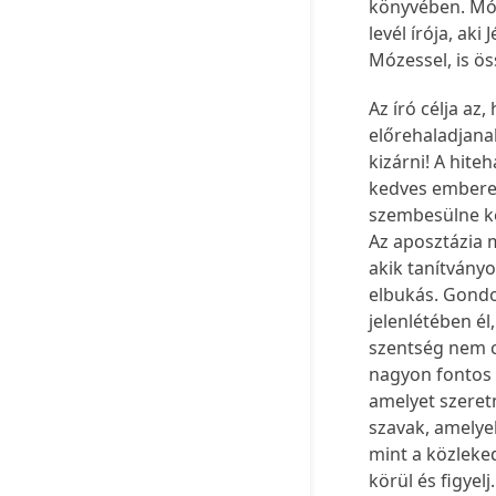
könyvében. Móz
levél írója, ak
Mózessel, is ös
Az író célja az
előrehaladjana
kizárni! A hite
kedves emberek
szembesülne ke
Az aposztázia m
akik tanítvány
elbukás. Gondol
jelenlétében él
szentség nem c
nagyon fontos k
amelyet szeretn
szavak, amelyek
mint a közleke
körül és figyel