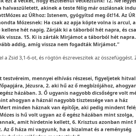
k ezt a vétket, hogy esztelenül vétkeztünk! 12. Ne legye
 halvaszületett, akinek a teste félig már oszlásnak indul
ott
Mózes az ÚRhoz: Istenem, gyógyítsd meg őt!
14. Az ÚR
ondta Mózesnek: Ha csak az apja köpte volna is arcul, a
kellene hét napig. Zárják ki a táborból hét napra, és cs
k vissza. 15. Ki is zárták Mirjámot a táborból hét napra
vább addig, amíg vissza nem fogadták Mirjámot.”
l a Zsid 3,1-6-ot, és rögtön észreveszitek az összefüggést. Z
nt testvéreim, mennyei elhívás részesei, figyeljetek hitva
főpapjára, Jézusra, 2. aki hű az ő megbízójához, ahogy
ő egész házában. 3. Ő ugyanis nagyobb dicsőségre volt mé
int ahogyan a háznál nagyobb tisztessége van a ház
 Mert minden háznak van építője, aki pedig mindent felép
. Mózes is hű volt ugyan az ő egész házában mint szolga,
nnak, amit hirdetnie kellett, 6. Krisztus azonban mint 
 Az ő háza mi vagyunk, ha a bizalmat és a reménység