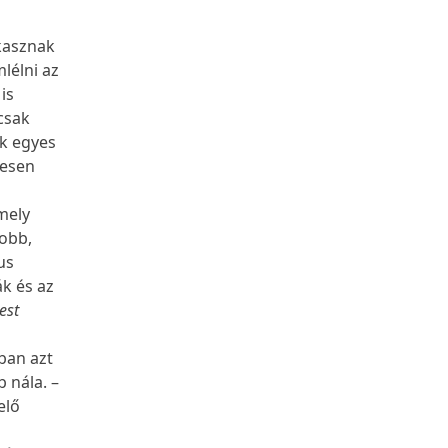
akasznak
lélni az
is
csak
ak egyes
jesen
amely
yobb,
us
k és az
est
ban azt
 nála. –
elő