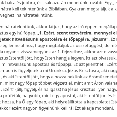
ünk balra és jobbra, és csak azután mehetünk tovább! Egy „e
 hátra kell tekintenünk a Bibliában. Gyakran megtaláljuk a 
zöveghez, ha hátratekintünk.
n hátratekintünk, akkor látjuk, hogy az író éppen megállapí
ztus egy hű főpap. „
1. Ezért, szent testvéreim, mennyei e
eljetek hitvallásunk apostolára és főpapjára, Jézusra”.
Ez
lég lenne ahhoz, hogy megtaláljuk az összefüggést, de m
a ugyanis visszamegyünk az 1. fejezethez, akkor azt olvass
ztus Istentől jött, hogy Isten hangja legyen. Itt azt olvassuk
a mi hitvallásunk apostola és főpapja. Ez azt jelentheti: Ezért
emben is figyeljetek a mi Urunkra, Jézus Krisztusra, aki nag
, és aki Istentől jött, hogy elhozza nekünk az örömüzenetet,
n, mint nagy főpap többet végzett el, mint amit Áron valaha
„Ezért” (állj, figyelj, és hallgass) ha Jézus Krisztus ilyen nagy
 próféták, nagyobb, mint egy apostol, aki Istentől jön és I
 hozza, ha Ő egy főpap, aki helyreállította a kapcsolatot Ist
akkor ezért nagyon figyelnünk kell rá! Ezt akarja mondani.