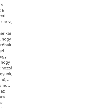
re
k a
eti
k arra,
erikai
, hogy
próbált
gel
 egy
, hogy
t hozzá
agyunk,
knő, a
lamot,
 az
mra
az