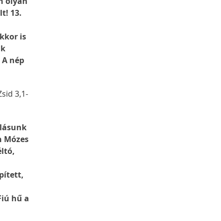
n olyan
t! 13.
kkor is
ak
. A nép
sid 3,1-
llásunk
an Mózes
ltó,
ített,
Fiú hű a