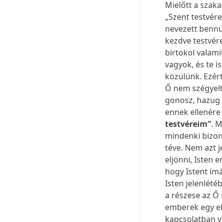
Mielőtt a szak
„Szent testvér
nevezett bennün
kezdve testvér
birtokol valam
vagyok, és te i
közülünk. Ezért
Ő nem szégyelt
gonosz, hazug 
ennek ellenére 
testvéreim”
. M
mindenki bizony
téve. Nem azt 
eljönni, Isten er
hogy Istent imá
Isten jelenlété
a részese az Ő
emberek egy el
kapcsolatban v