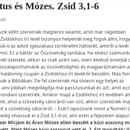
tus és Mózes. Zsid 3,1-6
evél
unk előtt szeretnék megtenni valamit, amit már régebben
sidókhoz írt levél bizonyos helyeinél meg fogok állni, hog
jük-e az adott igeszakasz történelmi hátterét, amiről a levél
mol. Ez a háttér az Ószövetség tanítása. Ha elvész számunk
evél üzenete, akkor ez csak azért van, mert
kevéssé ismerjük 
Visszalapozhatnánk az ószövetséghez és magyarázhatnám az
halálomig csupán a Zsidókhoz írt levélről beszélni. Más fo
ak a Bibliában. De fel szeretnék ma olvasni egy helyet az
 ami jobban megvilágítja mai passzusunkat és azt, amit ezz
ondani szeretnék. Amikor majd a Zsidókhoz írt levélben a
nk, ahol a szövetség sátoráról van szó, akkor szeretnék ma
t a szövetség sátoráról. – Ezért lapozzunk most a Numeri 
edig olvassuk el a Zsid 3,1-6-ot, ami ezen a fejezeten alapu
szer Mirjám és Áron Mózes ellen beszélt a kúsi asszony m
 vett. Mert Mózes kúsi asszonyt vett el. 2. Ezt mondták: 