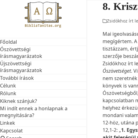
Skip
8. Krisz
to
content
Zsidókhoz írt l
Mai igeolvasás
megígértem. A Z
Főoldal
tisztázzam, ért
Ószövettségi
szerzője beszá
írásmagyarázatok
Zsidókhoz írt l
Újszövettségi
írásmagyarázatok
Ószövetséget
. 
További írások
nem szeretnék 
könyvek is vann
Célunk
Ószövetségből,
Rólunk
kapcsolatban m
Kiknek szánjuk?
helyhez érkezü
Mi indít ennek a honlapnak a
mondani valami
megnyitására?
12-höz, utána p
Linkek
12,1-2: „
1. Egy
Kapcsolat
akit feleségül