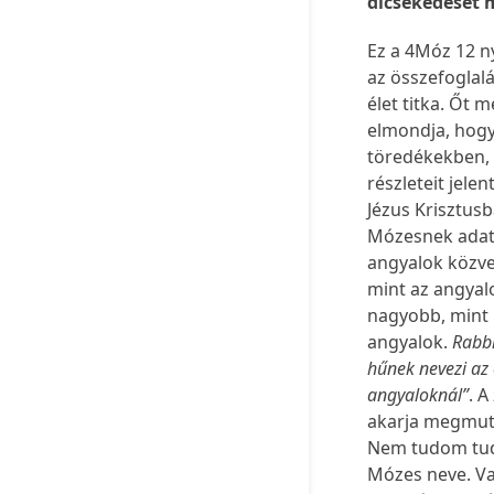
dicsekedését 
Ez a 4Móz 12 n
az összefoglalá
élet titka. Őt 
elmondja, hogy
töredékekben, 
részleteit jelen
Jézus Krisztusb
Mózesnek adatot
angyalok közvet
mint az angyal
nagyobb, mint 
angyalok.
Rabb
hűnek nevezi az 
angyaloknál”
. 
akarja megmutat
Nem tudom tudt
Mózes neve. Va