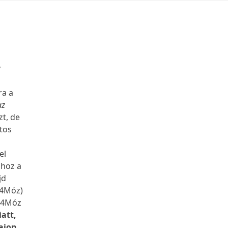
y
ra a
az
t, de
ntos
el
hhoz a
jd
(4Móz)
l.4Móz
iatt,
Vajon