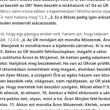
al beszélt az ÚR? Nem beszélt-e miáltalunk is? De az ÚR
”
Nincs némi irónia ebben a kijelentésben? Mintha lenne oly
 Úr nem hallana meg! 12,3:
„3. Ez a Mózes pedig igen alázat
minden embernél alázatosabb.
nti, hogy egy pipogya ember volt, hanem azt, hogy teljesen 
állt. 12,4-6:
„4. Az ÚR mindjárt ezt mondta Mózesnek, Ár
 Menjetek ki mindhárman a kijelentés sátrához. Ki is m
. Akkor az ÚR leszállt felhőoszlopban, megállt a sátor
s szólította Áront és Mirjámot, ők ketten pedig odament
dta: Halljátok meg beszédemet: Ha van az ÚRnak prófét
zal látomásban ismertetem meg magam, álomban beszél
em ilyen Mózes, a szolgám! Őrá az egész házam van bízva
n beszélek vele, világosan, nem rejtélyesen, az ÚR alak
a. Hogy mertetek hát beszélni szolgám, Mózes ellen?! 9
t ellenük, és elment. 10. Amikor a felhő eltávozott a sát
re poklos lett, olyan, mint a hó. Áron Mirjám felé fordul
oklos. 11. Akkor ezt mondta Áron Mózesnek: Kérlek, uram