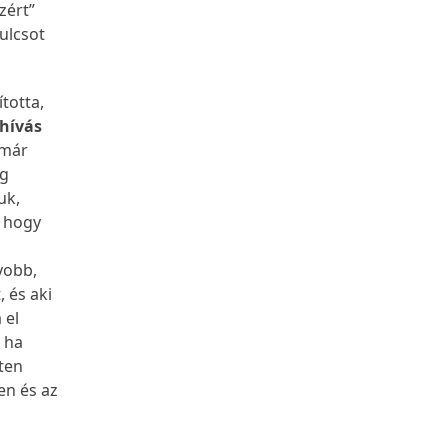
zért”
kulcsot
totta,
lhívás
 már
ég
uk,
, hogy
yobb,
 és aki
 el
, ha
sten
en és az