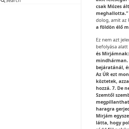
Search
csak Mózes ált
meghallotta.
dolog, amit az
a földön élő 
Ez nem azt jele
befolyása alatt 
és Mirjámnak:
mindhárman. 5
bejáratánál, é
Az ÚR ezt mon
köztetek, az
hozzá. 7. De n
Szemtől szembe
megpillanthatj
haragra gerjed
Mirjám egyszer
látta, hogy p