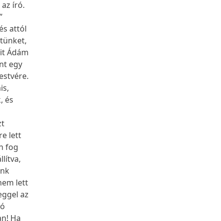
az író.
”
és attól
tünket,
sit Ádám
int egy
estvére.
is,
, és
t
zt
e lett
n fog
llítva,
ünk
nem lett
eggel az
jó
an! Ha