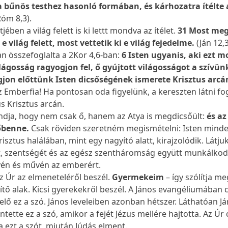
 a bűnös testhez hasonló formában, és kárhozatra ítélte
Róm 8,3).
jében a világ felett is ki lettt mondva az ítélet.
31 Most me
 e világ felett, most vettetik ki e világ fejedelme.
(Ján 12,
an összefoglalta a 2Kor 4,6-ban:
6 Isten ugyanis, aki ezt 
lágosság ragyogjon fel, ő gyújtott világosságot a szívü
gjon előttünk Isten dicsőségének ismerete Krisztus arcá
 Emberfia! Ha pontosan oda figyelünk, a kereszten látni fo
us Krisztus arcán.
ondja, hogy nem csak ő, hanem az Atya is megdicsőült:
és az
őbenne.
Csak röviden szeretném megismételni: Isten mind
isztus halálában, mint egy nagyító alatt, kirajzolódik. Látju
, szentségét és az egész szentháromság együtt munkálkod
vén és művén az emberért.
z Úr az elmeneteléről beszél.
Gyermekeim
– így szólítja me
yítő alak. Kicsi gyerekekről beszél. A János evangéliumában 
elő ez a szó. János leveleiben azonban hétszer. Láthatóan J
ette ez a szó, amikor a fejét Jézus mellére hajtotta. Az Úr
a ezt a szót, miután Júdás elment.