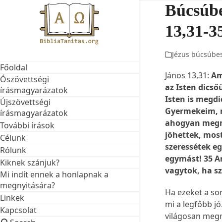
Skip
Búcsúbe
to
13,31-3
content
Jézus búcsúbe
Főoldal
János 13,31:
Am
Ószövettségi
az Isten dicső
írásmagyarázatok
Isten is megdi
Újszövettségi
Gyermekeim, m
írásmagyarázatok
ahogyan megm
További írások
jöhettek, mos
Célunk
szeressétek eg
Rólunk
egymást! 35 A
Kiknek szánjuk?
vagytok, ha s
Mi indít ennek a honlapnak a
megnyitására?
Ha ezeket a so
Linkek
mi a legfőbb jó
Kapcsolat
világosan megm