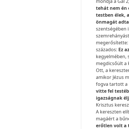
mondja a Gal 2
tehát nem én é
testben élek, 
önmagát adta
szentségében i
szemrehányást.
megerősítette
százados:
Ez a
kegyelmében, s
megdicsőült a 
Ott, a kereszt
amikor Jézus 
fogva tartott 
vitte fel tes
igazságnak élj
Krisztus keres
A kereszten el
magáért a bűné
erőtlen volt a