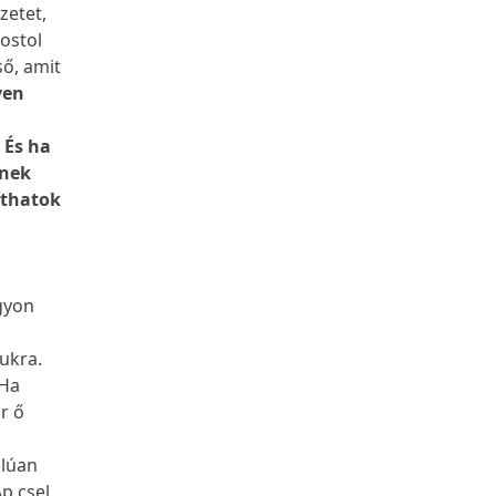
zetet,
postol
ső, amit
yen
 És ha
gnek
íthatok
gyon
ukra.
 Ha
r ő
alúan
Ap.csel