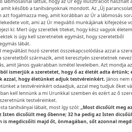
 lábmosásnál láttuk, hogy az Úr egy illusztrációt használt 
 amit később a tanítványoknak mondott. Az „Új parancsolat
 azt fogalmazza meg, amit korábban az Úr a lábmosás sorá
elekedete volt, ami az Úr megváltó munkájának kifejezése vo
jezi ki: Mert úgy szeretlek titeket, hogy kész vagyok élete
nektek is úgy kell szeretnetek egymást, hogy szeretetből
egymás lábát.
l megváltást hozó szeretet összekapcsolódása azzal a szere
a szeretetből származik, amit keresztyén szeretetnek neve
ás, amit János gyakrabban ismétel leveleiben. Azt mondja az
ból ismerjük a szeretetet, hogy ő az életét adta értünk; 
k azzal, hogy életünket adjuk testvéreinkért.
János nem
etünket a testvéreinkért odaadjuk, azzal meg tudjuk őket vál
ban kell lennünk a mi Urunkkal szemben és ezért az ő szer
 szeretnünk testvéreinket.
a tanítványai lábait, most így szól:
„Most dicsőült meg a
z Isten dicsőült meg őbenne; 32 ha pedig az Isten dicsőü
en is megdicsőíti majd őt, önmagában, sőt azonnal megdi