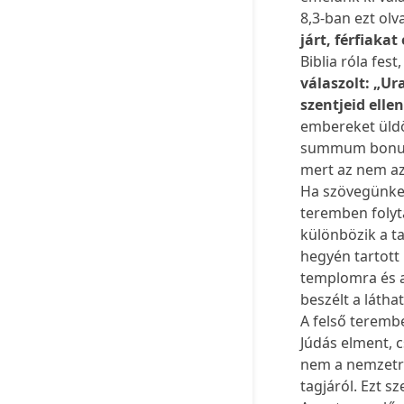
8,3-ban ezt olv
járt, férfiaka
Biblia róla fes
válaszolt: „Ur
szentjeid elle
embereket üldöz
summum bonum, 
mert az nem az
Ha szövegünket
teremben folyt
különbözik a ta
hegyén tartott
templomra és a
beszélt a láth
A felső terembe
Júdás elment, c
nem a nemzetrő
tagjáról. Ezt s