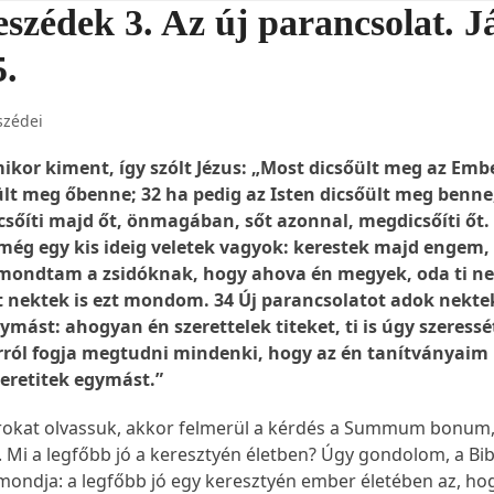
szédek 3. Az új parancsolat. J
5.
szédei
ikor kiment, így szólt Jézus: „Most dicsőült meg az Embe
ült meg őbenne; 32 ha pedig az Isten dicsőült meg benne
csőíti majd őt, önmagában, sőt azonnal, megdicsőíti őt.
ég egy kis ideig veletek vagyok: kerestek majd engem,
ondtam a zsidóknak, hogy ahova én megyek, oda ti n
t nektek is ezt mondom. 34 Új parancsolatot adok nekte
ymást: ahogyan én szerettelek titeket, ti is úgy szeress
rról fogja megtudni mindenki, hogy az én tanítványaim
zeretitek egymást.”
rokat olvassuk, akkor felmerül a kérdés a Summum bonum,
. Mi a legfőbb jó a keresztyén életben? Úgy gondolom, a Bib
ondja: a legfőbb jó egy keresztyén ember életében az, hog