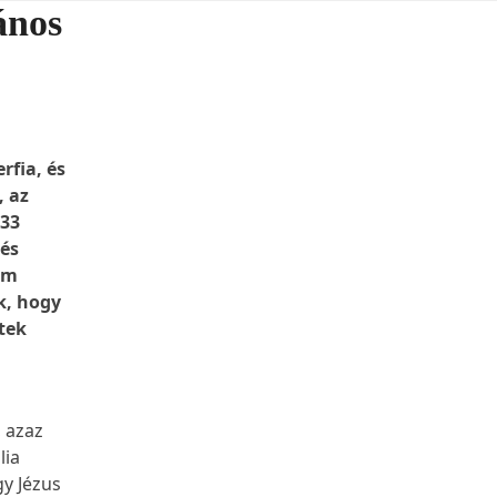
ános
rfia, és
, az
 33
 és
em
k, hogy
étek
 azaz
lia
y Jézus