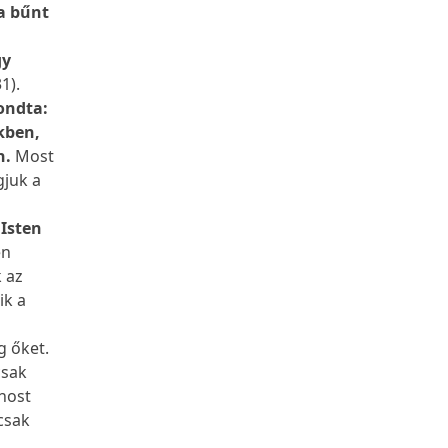
 a bűnt
gy
31).
mondta:
nkben,
n.
Most
gjuk a
 Isten
en
k az
ik a
g őket.
csak
ánost
 csak