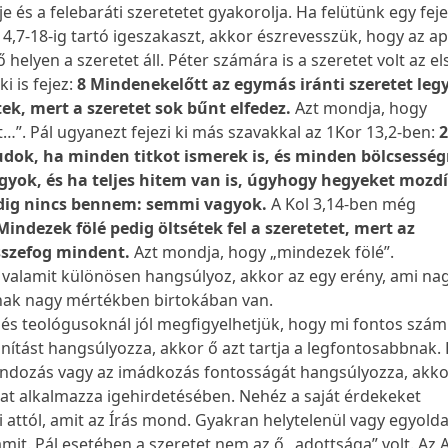
je és a felebaráti szeretetet gyakorolja. Ha felütünk egy feje
n 4,7-18-ig tartó igeszakaszt, akkor észrevesszük, hogy az a
 helyen a szeretet áll. Péter számára is a szeretet volt az el
i is fejez:
8 Mindenekelőtt az egymás iránti szeretet leg
ek, mert a szeretet sok bűnt elfedez.
Azt mondja, hogy
…”. Pál ugyanezt fejezi ki más szavakkal az 1Kor 13,2-ben:
2
tudok, ha minden titkot ismerek is, és minden bölcsessé
gyok, és ha teljes hitem van is, úgyhogy hegyeket mozd
pedig nincs bennem: semmi vagyok.
A Kol 3,14-ben még
Mindezek fölé pedig öltsétek fel a szeretetet, mert az
sszefog mindent.
Azt mondja, hogy „mindezek fölé”.
 valamit különösen hangsúlyoz, akkor az egy erény, ami na
nak nagy mértékben birtokában van.
 és teológusoknál jól megfigyelhetjük, hogy mi fontos szám
nítást hangsúlyozza, akkor ő azt tartja a legfontosabbnak.
 gondozás vagy az imádkozás fontosságát hangsúlyozza, akko
at alkalmazza igehirdetésében. Nehéz a saját érdekeket
i attól, amit az Írás mond. Gyakran helytelenül vagy egyold
mit. Pál esetében a szeretet nem az ő „adottsága” volt. Az 