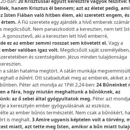
,20-ban:
20 Krisztussal együtt keresztre vagyok feszítve:
lek, hanem Krisztus él bennem; azt az életet pedig, am
az Isten Fiában való hitben élem, aki szeretett engem, és
 értem.
A Fiú szeretete egy ajándék a hívő emberek számár
s megdicsőült. Nem panaszkodott a kereszten, nem tett Is
 A gonosztevő, aki a kereszten lett hívő emberré,
:
de ez az ember semmi rosszat sem követett el.
Vagy a
z ember valóban igaz volt.
Megdicsőült saját személyében
zeretetében és szentségében. Jézus minden tulajdonsága
kereszten.
en a sátán hatalma megtört. A sátán munkája megsemmisült
meghalt
a bűnért
. Ott szabadultak meg az emberek, akiket a 
a bűnben. Péter azt mondja az 1Pét 2,24-ben:
24 Bűneinket
tében a fára, hogy miután meghaltunk a bűnöknek, az
ünk: az ő sebei által gyógyultatok meg.
Péter azt mondja
ztje a keresztyén ember gyógyulásának az eszköze.
ítélte az ember bűnös természetét. Nem csak a bűnökért, 
rt is meghalt.
3 Amire ugyanis képtelen volt a törvény, 
 test miatt, azt tette meg Isten, amikor a bűn miatt tula