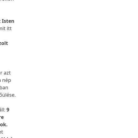
 Isten
it itt
zolt
r azt
a nép
nban
őülése.
ll:
9
re
tok.
et