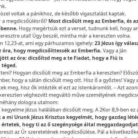
nk.
özel voltak a pánikhoz, de később vigasztalást kaptak.
r a megdicsőülésről?
Most dicsőült meg az Emberfia, és az
őbenne.
Hogy megértsük ezt a verset, tudnunk kell, hogy am
eresztre utal! Úgy beszél, mintha már a kereszten volna.
Ján 12,23-at, ami egy párhuzamos igehely:
23 Jézus így válas
az óra, hogy megdicsőíttessék az Emberfia.
Vagy a Ján
jött az óra: dicsőítsd meg a te Fiadat, hogy a Fiú is
 téged.
érteni? Hogyan dicsőült meg az Emberfia a kereszten? Előszö
ber, hogy a sátán dicsőült meg ott. Hisz ő a győztes! Vagy 
tek meg, hisz ők intézték el ezt az istenkáromlót. – Azt azo
 kereszten véghezvitt megváltó műve személyének megdics
 néhány dologra utalnom:
r kegyelme Jézus halálában dicsőült meg. A 2Kor 8,9-ben ez á
k a mi Urunk Jézus Krisztus kegyelmét, hogy gazdag lété
t értetek, hogy ti az ő szegénysége által meggazdagodja
reszt az Úr szeretetének megdicsőülése. Pál a következők