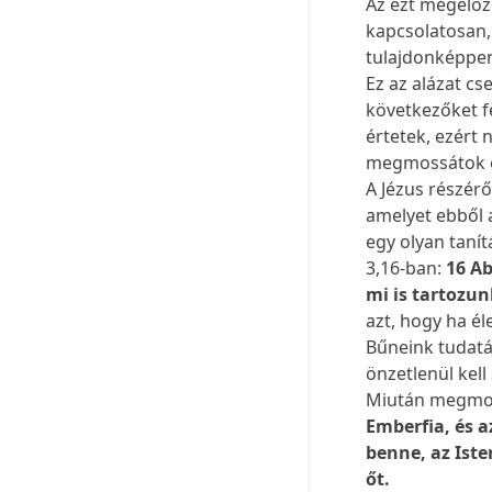
Az ezt megelőző
kapcsolatosan,
tulajdonképpen
Ez az alázat cs
következőket fe
értetek, ezért 
megmossátok 
A Jézus részérő
amelyet ebből 
egy olyan tanít
3,16-ban:
16 Ab
mi is tartozun
azt, hogy ha él
Bűneink tudatá
önzetlenül kell
Miután megmost
Emberfia, és a
benne, az Ist
őt.