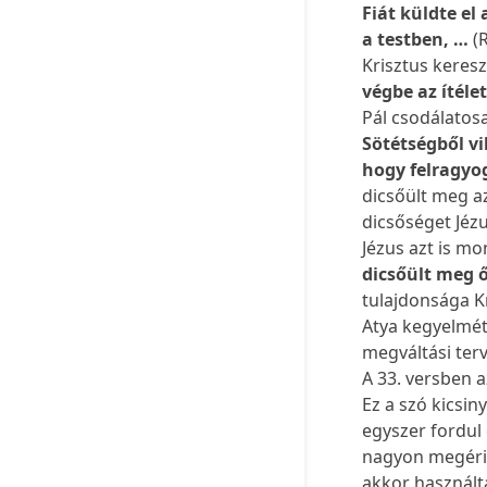
Fiát küldte el
a testben, …
(
Krisztus kereszt
végbe az ítélet
Pál csodálatos
Sötétségből vi
hogy felragyo
dicsőült meg az
dicsőséget Jéz
Jézus azt is m
dicsőült meg 
tulajdonsága Kr
Atya kegyelmét
megváltási ter
A 33. versben a
Ez a szó kicsin
egyszer fordul 
nagyon megérint
akkor használt