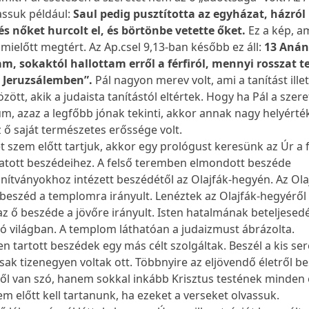
assuk például:
Saul pedig pusztította az egyházat, házról
t és nőket hurcolt el, és börtönbe vetette őket.
Ez a kép, am
t, mielőtt megtért. Az Ap.csel 9,13-ban később ez áll:
13 Anán
am, sokaktól hallottam erről a férfiról, mennyi rosszat te
n Jeruzsálemben”.
Pál nagyon merev volt, ami a tanítást illet
ött, akik a judaista tanítástól eltértek. Hogy ha Pál a szere
azaz a legfőbb jónak tekinti, akkor annak nagy helyérték
 ő saját természetes erőssége volt.
 szem előtt tartjuk, akkor egy prológust keresünk az Úr a 
atott beszédeihez. A felső teremben elmondott beszéde
nítványokhoz intézett beszédétől az Olajfák-hegyén. Az Ola
 beszéd a templomra irányult. Lenéztek az Olajfák-hegyéről
z ő beszéde a jövőre irányult. Isten hatalmának beteljesed
ató világban. A templom láthatóan a judaizmust ábrázolta.
n tartott beszédek egy más célt szolgáltak. Beszél a kis se
sak tizenegyen voltak ott. Többnyire az eljövendő életről bes
l van szó, hanem sokkal inkább Krisztus testének minden
zem előtt kell tartanunk, ha ezeket a verseket olvassuk.