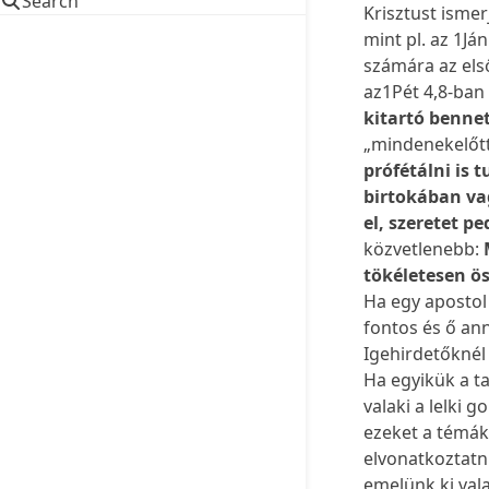
Search
Krisztust ismer
mint pl. az 1Já
számára az első
az1Pét 4,8-ban k
kitartó bennet
„mindenekelőtt
prófétálni is 
birtokában va
el, szeretet 
közvetlenebb:
tökéletesen ö
Ha egy apostol
fontos és ő an
Igehirdetőknél
Ha egyikük a ta
valaki a lelki
ezeket a témák
elvonatkoztatn
emelünk ki vala