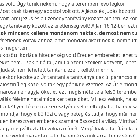
dás volt. Úgy tűnik nekem, hogy a teremben lévő légkör
ost csak tizenegy apostol volt ott. A Jézus és Júdás közötti 
volt, ami Jézus és a tizenegy tanítvány között állt fen. Az kor
negy tanítvány között az éretlenség volt! A Ján 16,12-ben ez
sok mindent kellene mondanom nektek, de most nem t
éretlenek voltak ahhoz, amit mondani akart nekik, nem tud
 és megérteni.
s közötti korlát a hitetlenség volt! Éretlen embereket lehet t
ket nem. Csak hit által, amit a Szent Szellem közvetít, lehet
údást nem lehetett tanítani, ezért kellett mennie.
 ekkor kezdte az Úr tanítani a tanítványait az új parancsola
valószínűleg közel voltak egy pánikhelyzethez. Az Úr elmon
marosan elhagyja őket és ezt megismételte a felső terembe
válás félelme hatalmába kerítette őket. Mi lesz velünk, ha a
ünk? Ilyen félelem a keresztyéneket is elfoghatja, ha egy s
t mondja, hogy elköltözik, vagy beteg és tudja, hogy már n
retlen keresztyén emberek számára összedől a világ. Mintha 
vagy megváltoztatta volna a címét. Megállnak a tanításukb
ahol egyedül maradtak. – Jó, ha emlékszünk arra, hogy végső