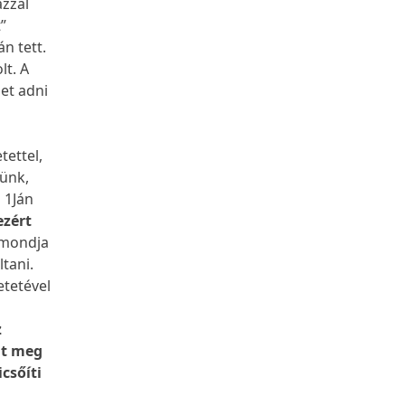
azzal
”
n tett.
lt. A
met adni
tettel,
zünk,
 1Ján
ezért
 mondja
tani.
etetével
z
lt meg
csőíti