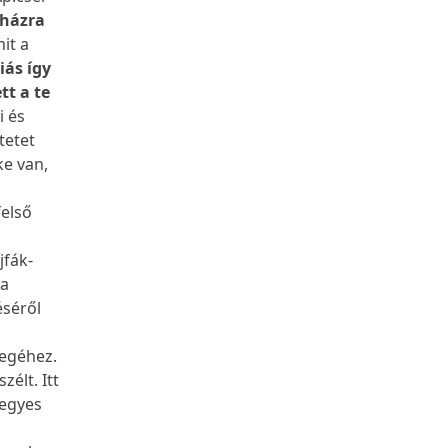
 házra
it a
iás így
tt a te
i és
tetet
e van,
felső
jfák-
 a
éséről
regéhez.
zélt. Itt
 egyes