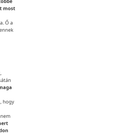
 többé
it most
a. Ő a
tennek
,
,
sátán
 maga
, hogy
hanem
mert
jdon