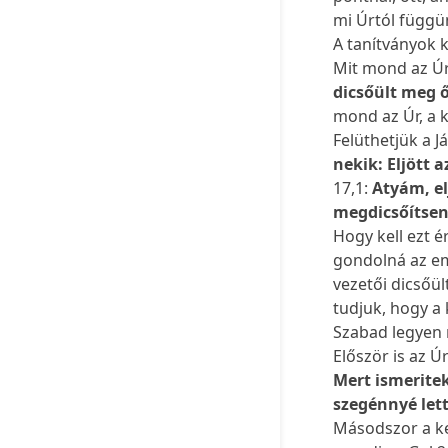
mi Úrtól függü
A tanítványok k
Mit mond az Ú
dicsőült meg 
mond az Úr, a k
Felüthetjük a 
nekik: Eljött 
17,1:
Atyám, el
megdicsőítsen
Hogy kell ezt 
gondolná az em
vezetői dicsőül
tudjuk, hogy a
Szabad legyen
Először is az Ú
Mert ismerite
szegénnyé let
Másodszor a ke