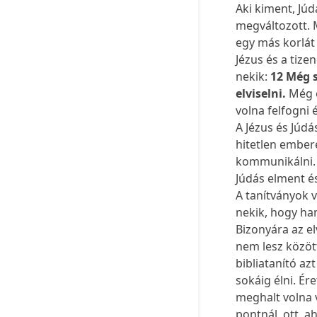
Aki kiment, Jú
megváltozott. M
egy más korlát 
Jézus és a tize
nekik:
12 Még 
elviselni.
Még 
volna felfogni
A Jézus és Júdá
hitetlen embere
kommunikálni. J
Júdás elment és
A tanítványok 
nekik, hogy ha
Bizonyára az el
nem lesz között
bibliatanító az
sokáig élni. É
meghalt volna 
pontnál, ott, 