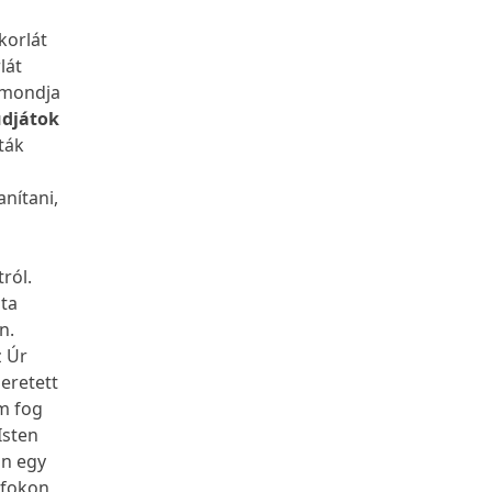
korlát
lát
t mondja
udjátok
ták
anítani,
tról.
dta
n.
z Úr
zeretett
em fog
Isten
an egy
 fokon