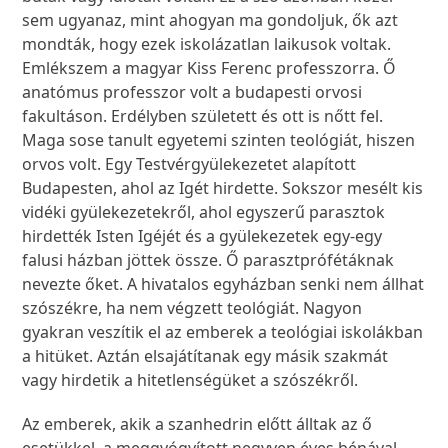
sem ugyanaz, mint ahogyan ma gondoljuk, ők azt
mondták, hogy ezek iskolázatlan laikusok voltak.
Emlékszem a magyar Kiss Ferenc professzorra. Ő
anatómus professzor volt a budapesti orvosi
fakultáson. Erdélyben született és ott is nőtt fel.
Maga sose tanult egyetemi szinten teológiát, hiszen
orvos volt. Egy Testvérgyülekezetet alapított
Budapesten, ahol az Igét hirdette. Sokszor mesélt kis
vidéki gyülekezetekről, ahol egyszerű parasztok
hirdették Isten Igéjét és a gyülekezetek egy-egy
falusi házban jöttek össze. Ő parasztprófétáknak
nevezte őket. A hivatalos egyházban senki nem állhat
szószékre, ha nem végzett teológiát. Nagyon
gyakran veszítik el az emberek a teológiai iskolákban
a hitüket. Aztán elsajátítanak egy másik szakmát
vagy hirdetik a hitetlenségüket a szószékről.
Az emberek, akik a szanhedrin előtt álltak az ő