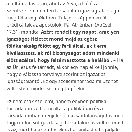
a feltámadás után, ahol az Atya, a Fiú és a
Szentszellem minden társadalmi igazságtalanságot
megítél a végítéletben. Tulajdonképpen erről
prédikáltak az apostolok. Pál Athénban (ApCsel
17,31) mondta:
Azért rendelt egy napot, amelyen
igazságos ítéletet mond majd az egész
földkerekség fölött egy férfi által, akit erre
kiválasztott, akiről bizonyságot adott mindenki
előtt azáltal, hogy feltámasztotta a halálból.
– Ha
az Úr Jézus feltámadt, akkor egy nap el kell jönnie,
hogy elválassza törvénye szerint az igazat az
igazságtalantól. Ez egy szellemi forradalmi üzenet
volt. Isten mindenkit meg fog ítélni.
Ez nem csak szellemi, hanem egyben politikai
forradalom volt, ami által a politikában és a
társadalomban megjelenő igazságtalanságot is meg
fogja ítélni. Sőt gazdasági forradalom is volt és most
is az, mert ha az emberek ezt a tanítást elfogadják,