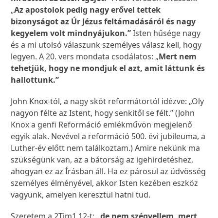
„
Az apostolok pedig nagy erővel tettek
bizonyságot az Úr Jézus feltámadásáról és nagy
kegyelem volt mindnyájukon.”
Isten hűsége nagy
és a mi utolsó válaszunk személyes válasz kell, hogy
legyen. A 20. vers mondata csodálatos: „
Mert nem
tehetjük, hogy ne mondjuk el azt, amit láttunk és
hallottunk.”
John Knox-tól, a nagy skót reformátortól idézve: „Oly
nagyon félte az Istent, hogy senkitől se félt.” (John
Knox a genfi Reformáció emlékművön megjelenő
egyik alak. Nevével a reformáció 500. évi jubileuma, a
Luther-év előtt nem találkoztam.) Amire nekünk ma
szükségünk van, az a bátorság az igehirdetéshez,
ahogyan ez az Írásban áll. Ha ez párosul az üdvösség
személyes élményével, akkor Isten kezében eszköz
vagyunk, amelyen keresztül hatni tud.
Szeretem a 2Tim1,12-t:
„de nem szégyellem, mert