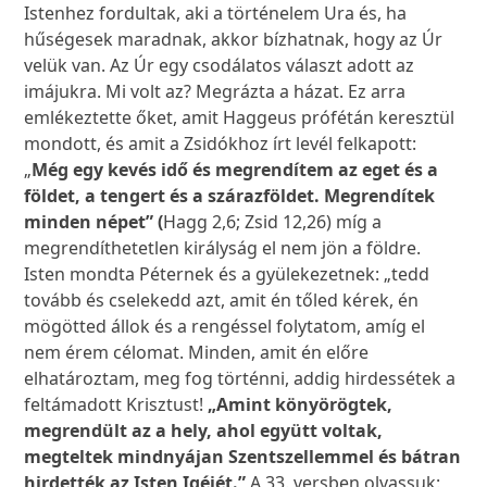
Istenhez fordultak, aki a történelem Ura és, ha
hűségesek maradnak, akkor bízhatnak, hogy az Úr
velük van. Az Úr egy csodálatos választ adott az
imájukra. Mi volt az? Megrázta a házat. Ez arra
emlékeztette őket, amit Haggeus prófétán keresztül
mondott, és amit a Zsidókhoz írt levél felkapott:
„
Még egy kevés idő és megrendítem az eget és a
földet, a tengert és a szárazföldet. Megrendítek
minden népet” (
Hagg 2,6; Zsid 12,26) míg a
megrendíthetetlen királyság el nem jön a földre.
Isten mondta Péternek és a gyülekezetnek: „tedd
tovább és cselekedd azt, amit én tőled kérek, én
mögötted állok és a rengéssel folytatom, amíg el
nem érem célomat. Minden, amit én előre
elhatároztam, meg fog történni, addig hirdessétek a
feltámadott Krisztust!
„Amint könyörögtek,
megrendült az a hely, ahol együtt voltak,
megteltek mindnyájan Szentszellemmel és bátran
hirdették az Isten Igéjét.”
A 33. versben olvassuk: