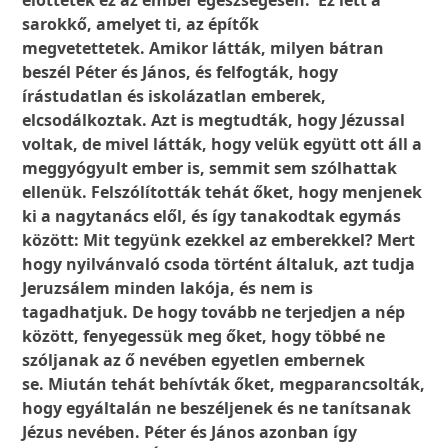
előttetek ez az ember egészségesen. Ez lett a
sarokkő, amelyet ti, az építők
megvetettetek. Amikor látták, milyen bátran
beszél Péter és János, és felfogták, hogy
írástudatlan és iskolázatlan emberek,
elcsodálkoztak. Azt is megtudták, hogy Jézussal
voltak, de mivel látták, hogy velük együtt ott áll a
meggyógyult ember is, semmit sem szólhattak
ellenük. Felszólították tehát őket, hogy menjenek
ki a nagytanács elől, és így tanakodtak egymás
között: Mit tegyünk ezekkel az emberekkel? Mert
hogy nyilvánvaló csoda történt általuk, azt tudja
Jeruzsálem minden lakója, és nem is
tagadhatjuk. De hogy tovább ne terjedjen a nép
között, fenyegessük meg őket, hogy többé ne
szóljanak az ő nevében egyetlen embernek
se. Miután tehát behívták őket, megparancsolták,
hogy egyáltalán ne beszéljenek és ne tanítsanak
Jézus nevében. Péter és János azonban így