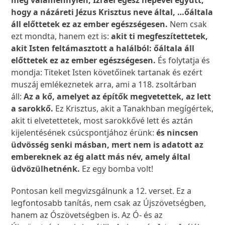
meg valamennyien, Izráel egész népével együtt,
hogy a názáreti Jézus Krisztus neve által, …őáltala
áll előttetek ez az ember egészségesen.
Nem csak
ezt mondta, hanem ezt is:
akit ti megfeszítettetek,
akit Isten feltámasztott a halálból: őáltala áll
előttetek ez az ember egészségesen.
És folytatja és
mondja: Titeket Isten követőinek tartanak és ezért
muszáj emlékeznetek arra, ami a 118. zsoltárban
áll:
Az a kő, amelyet az építők megvetettek, az lett
a sarokkő.
Ez Krisztus, akit a Tanakhban megígértek,
akit ti elvetettetek, most sarokkővé lett és aztán
kijelentésének csúcspontjához érünk:
és nincsen
üdvösség senki másban, mert nem is adatott az
embereknek az ég alatt más név, amely által
üdvözülhetnénk.
Ez egy bomba volt!
Pontosan kell megvizsgálnunk a 12. verset. Ez a
legfontosabb tanítás, nem csak az Újszövetségben,
hanem az Ószövetségben is. Az Ó- és az