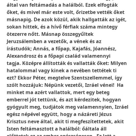
által van feltámadás a halálból. Ezek elfogták
őket, és mivel már este volt, őrizetbe vették őket
másnapig. De azok közül, akik hallgatták az igét,
sokan hittek, és a hívő férfiak száma mintegy
ötezerre nőtt. Másnap összegyűltek
Jeruzsálemben a vezetők, a vének és az
írástudók; Annás, a főpap, Kajafás, Jóannész,
Alexandrosz és a főpapi család valamennyi
tagja. Középre állították és vallatták őket: Milyen
hatalommal vagy kinek a nevében tettétek ti
ezt? Ekkor Péter, megtelve Szentszellemmel, így
szólt hozzájuk: Népünk vezetői, Izráel vénei! Ha
minket ma azért vallattok, mert egy beteg
emberrel jót tettünk, és azt kérdezitek, hogyan
gyógyult meg, tudjátok meg valamennyien, Izráel
egész népével együtt, hogy a názáreti Jézus
Krisztus neve által, akit ti megfeszítettetek, akit
Isten feltámasztott a halálból: őáltala áll