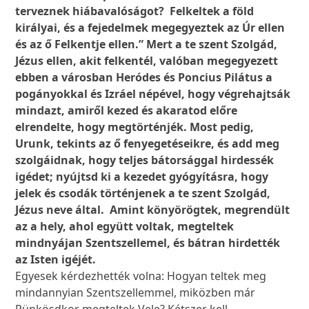
terveznek hiábavalóságot? Felkeltek a föld
királyai, és a fejedelmek megegyeztek az Úr ellen
és az ő Felkentje ellen.” Mert a te szent Szolgád,
Jézus ellen, akit felkentél, valóban megegyezett
ebben a városban Heródes és Poncius Pilátus a
pogányokkal és Izráel népével, hogy végrehajtsák
mindazt, amiről kezed és akaratod előre
elrendelte, hogy megtörténjék. Most pedig,
Urunk, tekints az ő fenyegetéseikre, és add meg
szolgáidnak, hogy teljes bátorsággal hirdessék
igédet; nyújtsd ki a kezedet gyógyításra, hogy
jelek és csodák történjenek a te szent Szolgád,
Jézus neve által. Amint könyörögtek, megrendült
az a hely, ahol együtt voltak, megteltek
mindnyájan Szentszellemel, és bátran hirdették
az Isten igéjét.
Egyesek kérdezhették volna: Hogyan teltek meg
mindannyian Szentszellemmel, miközben már