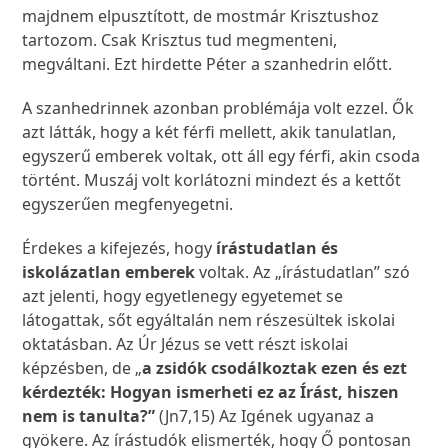
majdnem elpusztított, de mostmár Krisztushoz
tartozom. Csak Krisztus tud megmenteni,
megváltani. Ezt hirdette Péter a szanhedrin előtt.
A szanhedrinnek azonban problémája volt ezzel. Ők
azt látták, hogy a két férfi mellett, akik tanulatlan,
egyszerű emberek voltak, ott áll egy férfi, akin csoda
történt. Muszáj volt korlátozni mindezt és a kettőt
egyszerűen megfenyegetni.
Érdekes a kifejezés, hogy
írástudatlan és
iskolázatlan emberek
voltak. Az „írástudatlan” szó
azt jelenti, hogy egyetlenegy egyetemet se
látogattak, sőt egyáltalán nem részesültek iskolai
oktatásban. Az Úr Jézus se vett részt iskolai
képzésben, de „
a zsidók csodálkoztak ezen és ezt
kérdezték: Hogyan ismerheti ez az Írást, hiszen
nem is tanulta?”
(Jn7,15) Az Igének ugyanaz a
gyökere. Az írástudók elismerték, hogy Ő pontosan