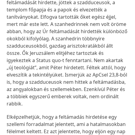
feltámadását hirdette, jöttek a szadduceusok, a
templom főpapja és a papok és elvezették a
tanítványokat. Elfogva tartották őket egész éjjel,
mert már este lett. A szanhedrinnek nem volt öröme
abban, hogy az Úr feltámadását hirdették különböző
okokból kifolyólag. A szanhedrin többnyire
szadduceusokból, gazdag arisztokratákból állt
össze. Ők Jeruzsálem elitjéhez tartoztak és
igyekeztek a Status quo-t fenntartani. Nem akartak
„új teológiát”, amit Péter hirdetett. Féltek attól, hogy
elveszítik a tekintélyüket. Ismerjük az ApCsel 23,8-ból
is, hogy a szadduceusok nem hittek a feltámadásba,
az angyalokban és szellemekben. Ezenkívül Péter és
a többiek egyszerű emberek voltak, nem ordinált
rabbik.
Elképzelhetjük, hogy a feltámadás hirdetése egy
szellemi forradalmat jelentett, ami a hatalmasokban
félelmet keltett. Ez azt jelentette, hogy eljön egy nap