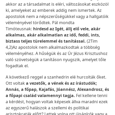
akkor az a társadalmat is eléri, változásokat eszközöl
ki, amelyeket az emberek addig nem ismertek. Az
apostolok nem a népszerűségükkel vagy a hallgatóik
véleményével törődtek. Pál mondta
Timóteusnak:
hirdesd az Igét, állj elő vele, akár
alkalmas, akár alkalmatlan az idő, feddi, ints,
biztass teljes türelemmel és tanítással.
(2Tim
4,2)Az apostolok nem alkalmazkodtak a többség
véleményéhez. A hűségük és az Úr Jézus Krisztushoz
való szövetségük a tanításon nyugszik, amelyet tőle
fogadtak el.
A következő reggel a szanhedrin elé hurcolták őket.
Ott voltak
a vezetők, a vének és az írástudók;
Annás, a főpap, Kajafás, Jóannész, Alexandrosz, és
a főpapi család valamennyi tagja.
Fel kellene tenni
a kérdést, hogyan voltak képesek állva maradni ezek
az egyszerű halászok a szellemi és politikai
arisztokraták előtt? Lettek volna ott újságírók vagy a