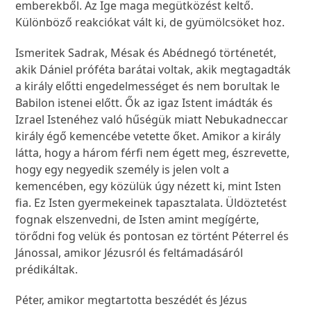
emberekből. Az Ige maga megütközést keltő.
Különböző reakciókat vált ki, de gyümölcsöket hoz.
Ismeritek Sadrak, Mésak és Abédnegó történetét,
akik Dániel próféta barátai voltak, akik megtagadták
a király előtti engedelmességet és nem borultak le
Babilon istenei előtt. Ők az igaz Istent imádták és
Izrael Istenéhez való hűségük miatt Nebukadneccar
király égő kemencébe vetette őket. Amikor a király
látta, hogy a három férfi nem égett meg, észrevette,
hogy egy negyedik személy is jelen volt a
kemencében, egy közülük úgy nézett ki, mint Isten
fia. Ez Isten gyermekeinek tapasztalata. Üldöztetést
fognak elszenvedni, de Isten amint megígérte,
törődni fog velük és pontosan ez történt Péterrel és
Jánossal, amikor Jézusról és feltámadásáról
prédikáltak.
Péter, amikor megtartotta beszédét és Jézus