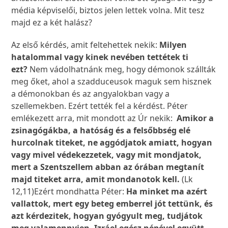
média képviselői, biztos jelen lettek volna. Mit tesz
majd ez a két halász?
Az első kérdés, amit feltehettek nekik:
Milyen
hatalommal vagy kinek nevében tettétek ti
ezt?
Nem vádolhatnánk meg, hogy démonok szállták
meg őket, ahol a szadduceusok maguk sem hisznek
a démonokban és az angyalokban vagy a
szellemekben. Ezért tették fel a kérdést. Péter
emlékezett arra, mit mondott az Úr nekik:
Amikor a
zsinagógákba, a hatóság és a felsőbbség elé
hurcolnak titeket, ne aggódjatok amiatt, hogyan
vagy mivel védekezzetek, vagy mit mondjatok,
mert a Szentszellem abban az órában megtanít
majd titeket arra, amit mondanotok kell.
(Lk
12,11)Ezért mondhatta Péter:
Ha minket ma azért
vallattok, mert egy beteg emberrel jót tettünk, és
azt kérdezitek, hogyan gyógyult meg, tudjátok