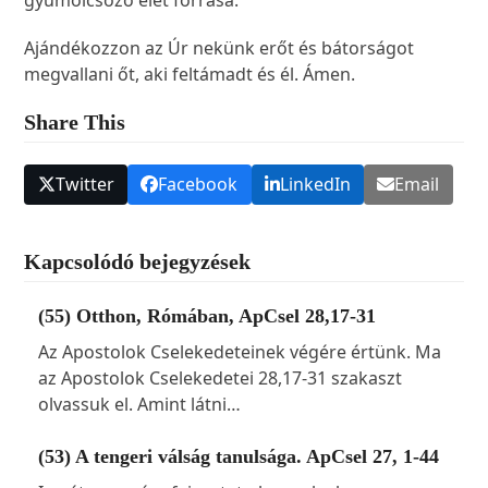
gyümölcsöző élet forrása.
Ajándékozzon az Úr nekünk erőt és bátorságot
megvallani őt, aki feltámadt és él. Ámen.
Share This
Twitter
Facebook
LinkedIn
Email
Kapcsolódó bejegyzések
(55) Otthon, Rómában, ApCsel 28,17-31
Az Apostolok Cselekedeteinek végére értünk. Ma
az Apostolok Cselekedetei 28,17-31 szakaszt
olvassuk el. Amint látni…
(53) A tengeri válság tanulsága. ApCsel 27, 1-44