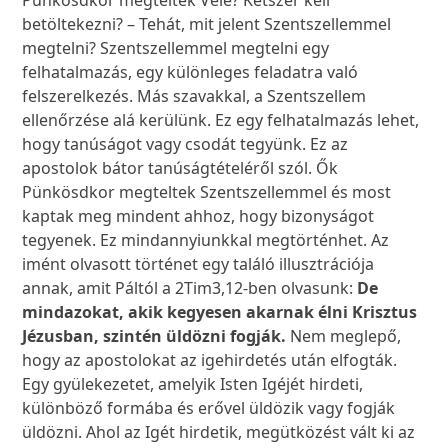
Pünkösdkor megteltek Vele? Kétszer kell
betöltekezni? – Tehát, mit jelent Szentszellemmel
megtelni? Szentszellemmel megtelni egy
felhatalmazás, egy különleges feladatra való
felszerelkezés. Más szavakkal, a Szentszellem
ellenőrzése alá kerülünk. Ez egy felhatalmazás lehet,
hogy tanúságot vagy csodát tegyünk. Ez az
apostolok bátor tanúságtételéről szól. Ők
Pünkösdkor megteltek Szentszellemmel és most
kaptak meg mindent ahhoz, hogy bizonyságot
tegyenek. Ez mindannyiunkkal megtörténhet. Az
imént olvasott történet egy találó illusztrációja
annak, amit Páltól a 2Tim3,12-ben olvasunk:
De
mindazokat, akik kegyesen akarnak élni Krisztus
Jézusban, szintén üldözni fogják.
Nem meglepő,
hogy az apostolokat az igehirdetés után elfogták.
Egy gyülekezetet, amelyik Isten Igéjét hirdeti,
különböző formába és erővel üldözik vagy fogják
üldözni. Ahol az Igét hirdetik, megütközést vált ki az