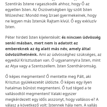
Szentírás Istene ragaszkodik ahhoz, hogy Ő az
egyetlen Isten. Az Ószövetségben így szólt Isten
Mózeshez: Mondd meg Izrael gyermekeinek, hogy
ne legyen más Istenük Rajtam kívül. Ő egy exkluzív
Isten.
Péter hirdeti Isten kijelentését:
és nincsen üdvösség
senki másban, mert nem is adatott az
embereknek az ég alatt más név, amely által
üdvözülhetnénk.
Ami az üdvösséghez szükséges, az
egyedül Krisztusban van. Ő ugyanannyira Isten, mint
az Atya vagy a Szentszellem. Isten Szentháromság.
Ő képes megmenteni! Ő mentette meg Pált, aki
Krisztus gyülekezetét üldözte. Ő képes egy ilyen
hatalmas bűnöst megmenteni. Ő tud téged a te
vallásodtól megmenteni! Valaki egyszer
megkérdezett egy idős asszonyt, hogy vallásos-e? A
válasz a következő volt: Istennek hála nem. A vallás