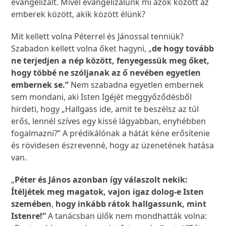
evangelizált. Mivel evangelizálunk mi azok között az
emberek között, akik között élünk?
Mit kellett volna Péterrel és Jánossal tenniük?
Szabadon kellett volna őket hagyni, „
de hogy tovább
ne terjedjen a nép között, fenyegessük meg őket,
hogy többé ne szóljanak az ő nevében egyetlen
embernek se.”
Nem szabadna egyetlen embernek
sem mondani, aki Isten Igéjét meggyőződésből
hirdeti, hogy „Hallgass ide, amit te beszélsz az túl
erős, lennél szíves egy kissé lágyabban, enyhébben
fogalmazni?” A prédikálónak a hátát kéne erősítenie
és rövidesen észrevenné, hogy az üzenetének hatása
van.
„
Péter és János azonban így válaszolt nekik:
Ítéljétek meg magatok, vajon igaz dolog-e Isten
szemében
,
hogy inkább rátok hallgassunk, mint
Istenre!”
A tanácsban ülők nem mondhatták volna: