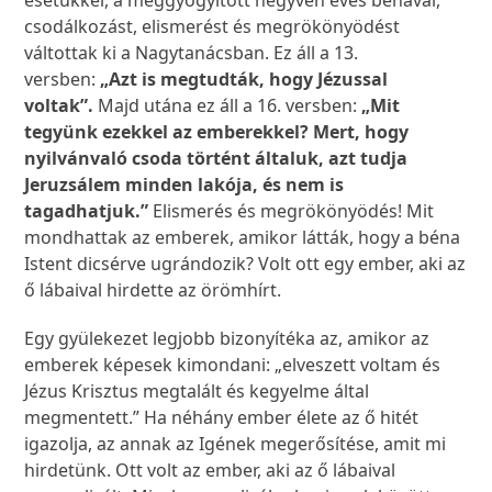
esetükkel, a meggyógyított negyven éves bénával,
csodálkozást, elismerést és megrökönyödést
váltottak ki a Nagytanácsban. Ez áll a 13.
versben:
„Azt is megtudták, hogy Jézussal
voltak”.
Majd utána ez áll a 16. versben:
„Mit
tegyünk ezekkel az emberekkel? Mert, hogy
nyilvánvaló csoda történt általuk, azt tudja
Jeruzsálem minden lakója, és nem is
tagadhatjuk.”
Elismerés és megrökönyödés! Mit
mondhattak az emberek, amikor látták, hogy a béna
Istent dicsérve ugrándozik? Volt ott egy ember, aki az
ő lábaival hirdette az örömhírt.
Egy gyülekezet legjobb bizonyítéka az, amikor az
emberek képesek kimondani: „elveszett voltam és
Jézus Krisztus megtalált és kegyelme által
megmentett.” Ha néhány ember élete az ő hitét
igazolja, az annak az Igének megerősítése, amit mi
hirdetünk. Ott volt az ember, aki az ő lábaival