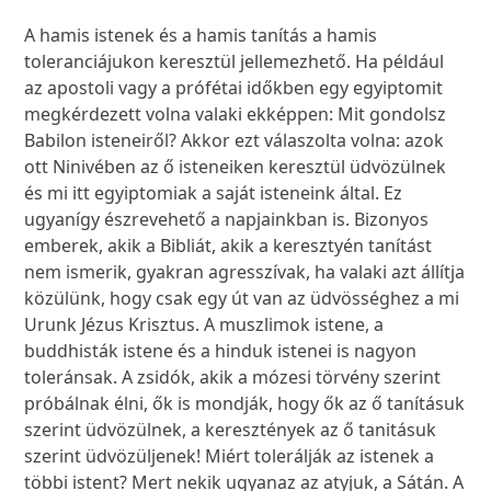
A hamis istenek és a hamis tanítás a hamis
toleranciájukon keresztül jellemezhető. Ha például
az apostoli vagy a prófétai időkben egy egyiptomit
megkérdezett volna valaki ekképpen: Mit gondolsz
Babilon isteneiről? Akkor ezt válaszolta volna: azok
ott Ninivében az ő isteneiken keresztül üdvözülnek
és mi itt egyiptomiak a saját isteneink által. Ez
ugyanígy észrevehető a napjainkban is. Bizonyos
emberek, akik a Bibliát, akik a keresztyén tanítást
nem ismerik, gyakran agresszívak, ha valaki azt állítja
közülünk, hogy csak egy út van az üdvösséghez a mi
Urunk Jézus Krisztus. A muszlimok istene, a
buddhisták istene és a hinduk istenei is nagyon
toleránsak. A zsidók, akik a mózesi törvény szerint
próbálnak élni, ők is mondják, hogy ők az ő tanításuk
szerint üdvözülnek, a keresztények az ő tanitásuk
szerint üdvözüljenek! Miért tolerálják az istenek a
többi istent? Mert nekik ugyanaz az atyjuk, a Sátán. A