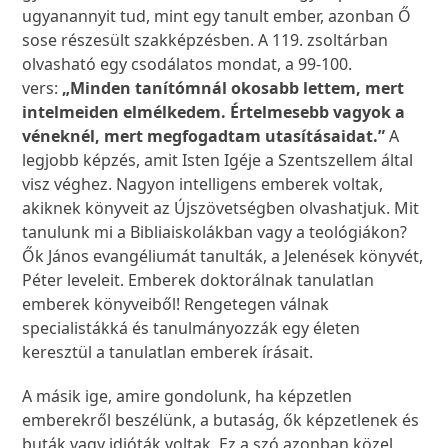
ugyanannyit tud, mint egy tanult ember, azonban Ő
sose részesült szakképzésben. A 119. zsoltárban
olvasható egy csodálatos mondat, a 99-100.
vers:
„Minden tanítómnál okosabb lettem, mert
intelmeiden elmélkedem. Értelmesebb vagyok a
véneknél, mert megfogadtam utasításaidat.”
A
legjobb képzés, amit Isten Igéje a Szentszellem által
visz véghez. Nagyon intelligens emberek voltak,
akiknek könyveit az Újszövetségben olvashatjuk. Mit
tanulunk mi a Bibliaiskolákban vagy a teológiákon?
Ők János evangéliumát tanulták, a Jelenések könyvét,
Péter leveleit. Emberek doktorálnak tanulatlan
emberek könyveiből! Rengetegen válnak
specialistákká és tanulmányozzák egy életen
keresztül a tanulatlan emberek írásait.
A másik ige, amire gondolunk, ha képzetlen
emberekről beszélünk, a butaság, ők képzetlenek és
buták vagy idióták voltak. Ez a szó azonban közel