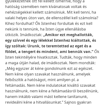
gyülekezetnek ott fel kellett ismernie, hogy a
hatóság szemében nem kívánatosak voltak és
nehézségekkel kellett számolniuk. Mit kell tenni, ha
valaki helyes úton van, de ellenszéllel kell számolnia?
Kihez fordulhat? Ők Istenhez fordultak és ezt kell
nekünk is tennünk, ha Isten ügye ellenállásba
ütközik. Imádkoztak:
„Amikor ezt meghallották,
egy szívvel és egy lélekkel Istenhez kiáltottak, és
így szóltak: Urunk, te teremtetted az eget és a
földet, a tengert és mindent, ami bennük van.”
Ők
Isten tekintélyére hivatkoztak. Tudták, hogy minden
a maga útján halad, de imádkoztak. Nem mondták:
„Még egyszer át kéne gondolnunk ezt az egészet.
Nem kéne olyan szavakat használnunk, amelyek
felbőszítik a hatóságot, mint amilyen pl. a
feltámadás. Nem kéne indulatokat kiváltó szavakat
használnunk, nem kéne a feltámadásról beszélnünk,
hanem inkább valami mást kellene tanítanunk,
revideálni kéne a hitvallásunkat.” Sajnos gyakran