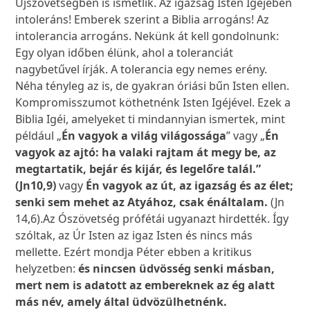
Újszövetségben is ismétlik. Az igazság Isten Igéjében
intoleráns! Emberek szerint a Biblia arrogáns! Az
intolerancia arrogáns. Nekünk át kell gondolnunk:
Egy olyan időben élünk, ahol a toleranciát
nagybetűvel írják. A tolerancia egy nemes erény.
Néha tényleg az is, de gyakran óriási bűn Isten ellen.
Kompromisszumot köthetnénk Isten Igéjével. Ezek a
Biblia Igéi, amelyeket ti mindannyian ismertek, mint
például „
Én vagyok a világ világossága
” vagy „
Én
vagyok az ajtó: ha valaki rajtam át megy be, az
megtartatik, bejár és kijár, és legelőre talál.”
(Jn10,9)
vagy
Én vagyok az út, az igazság és az élet;
senki sem mehet az Atyához, csak énáltalam.
(Jn
14,6).Az Ószövetség prófétái ugyanazt hirdették. Így
szóltak, az Úr Isten az igaz Isten és nincs más
mellette. Ezért mondja Péter ebben a kritikus
helyzetben:
és nincsen üdvösség senki másban,
mert nem is adatott az embereknek az ég alatt
más név, amely által üdvözülhetnénk.