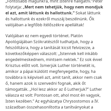
„Fontosabb magunkra, mint Istenre hallgatni.”Péter
folytatja: „
Mert nem tehetjük, hogy nem mondjuk
el azt, amit láttunk és hallottunk.”
Sokat láttunk
és hallottunk és ezekről muszáj beszélnünk. Ők
valójában a legfőbb ítélőszékre apelláltak!
Valójában ez nem egyedi történet. Platón
Apológiájában Szókratésztől tudhatjuk, hogy a
felszólításra, hogy a tanítását kicsit felvizezze, a
következőképpen válaszolt: „Istennek kell inkább
engedelmeskednem, mintsem nektek.” Ez sok évvel
Krisztus előtt volt. Ismerjük Luther történetét is,
amikor a pápai küldött megfenyegette, hogy, ha
továbbra is képviseli azt, amit tanít, akkor nem csak
ő, hanem azok is szenvedni fognak, akik őt
támogatták. „Hol lesz akkor az ő Lutherjuk?” Luther
válasza ez volt: Pontosan ott, ahol most én vagyok,
Isten kezében.” Az egyházatya Chrysostomos a IV.
században összehasonlította a tanítványokat a