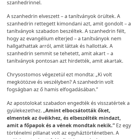
szanhedrinnel.
A szanhedrin elveszett – a tanítványok örültek. A
szanhedrin rettegett kimondani azt, amit gondolt – a
tanítványok szabadon beszéltek. A szanhedrin félt,
hogy az evangélium elterjed – a tanítványok nem
hallgathattak arról, amit láttak és hallottak. A
szanhedrin semmit se tehetett, amit akart – a
tanítványok pontosan azt hirdették, amit akartak.
Chrysostomos végezetül ezt mondta: „Ki volt
megkötözve és veszélyben? A szanhedrin volt
fogságban az ő hamis elfogadásában.”
Az apostolokat szabadon engedték és visszatértek a
gyülekezethez. „
Amint elbocsátották őket,
elmentek az övéikhez, és elbeszélték mindazt,
amit a főpapok és a vének mondtak nekik.”
Ez egy
történelmi pillanat volt az egyháztörténetben. A