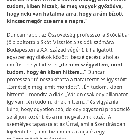
tudom, kiben hiszek, és meg vagyok győződve,
hogy neki van hatalma arra, hogy a rám bízott
kincset megőrizze arra a napra.”
Duncan rabbi, az Ószövetség professzora Skóciában
(ő alapította a Skót Missziót a zsidók számára
Budapesten a XIX. század végén), kihallgatott
egyszer egy diákok közötti beszélgetést, ahol az
említett helyet idézte:
„de nem szégyellem, mert
tudom, hogy én kiben hittem…”
Duncan
professzor félbeszakította a fiatal férfit és így szólt:
„Ismételje meg, amit mondott”. „Én tudom, kiben
hittem” – mondta a diák. „Várjon csak egy pillanatot,
így van: „én tudom, kinek hittem…” és vigyáznia
kéne, hogy egyetlen szó, de egy egyszerű prepozíció
se álljon közénk és a mi megváltónk közé.” A
személyes tapasztalat az Úrral, ami a Szentírásban
kijelentetett, a mi bizalmunk alapja és egy