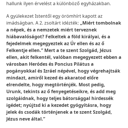
hallunk ilyen érvelést a különböző egyházakban.
A gyülekezet Istentől egy örömhírt kapott az
imádságban. A 2. zsoltárt idézték:
„Miért tombolnak
a népek, és a nemzetek miért terveznek
hiábavalóságot? Felkeltek a föld királyai, és a
fejedelmek megegyeztek az Úr ellen és az ő
Felkentje ellen.” Mert a te szent Szolgád, Jézus
ellen, akit felkentél, valóban megegyezett ebben a
városban Heródes és Poncius Pilátus a
pogányokkal és Izráel népével, hogy végrehajtsák
mindazt, amiről kezed és akaratod előre
elrendelte, hogy megtörténjék. Most pedig,
Urunk, tekints az ő fenyegetéseikre, és add meg
szolgáidnak, hogy teljes bátorsággal hirdessék
igédet; nyújtsd ki a kezedet gyógyításra, hogy
jelek és csodák történjenek a te szent Szolgád,
Jézus neve által.”