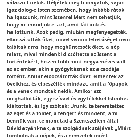
válaszolt nekik: Ítéljétek meg ti magatok, vajon
igaz dolog-e Isten szemében, hogy inkább rátok
hallgassunk, mint Istenre! Mert nem tehetjük,
hogy ne mondjuk el azt, amit láttunk és
hallottunk. Azok pedig, miután megfenyegették,
elbocsátották őket, mivel semmi lehetőséget nem
találtak arra, hogy megbüntessék őket, a nép
miatt, mivel mindenki dicsőítette az Istent a
történtekért, hiszen több mint negyvenéves volt
az az ember, akin a gyógyításnak ez a csodája
történt. Amint elbocsátották őket, elmentek az
övéikhez, és elbeszélték mindazt, amit a főpapok
és a vének mondtak nekik. Amikor ezt
meghallották, egy szívvel és egy lélekkel Istenhez
kiáltottak, és így szóltak: Urunk, te teremtetted
az eget és a földet, a tengert és mindent, ami
bennük van, te mondtad a Szentszellem által
Dávid atyánknak, a te szolgádnak szájával: „Miért
tombolnak a népek, és a nemzetek miért