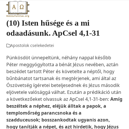
Open
Close
Skip
to
mobile
mobile
content
(10) Isten hűsége és a mi
menu
menu
odaadásunk. ApCsel 4,1-31
Apostolok cselekedetei
Pünkösdöt ünnepeltünk, néhány nappal később
Péter meggyógyította a bénát Jézus nevében, aztán
beszédet tartott Péter és követelte a néptől, hogy
bűnbánatot tartsanak és megtérjenek, ami által az
Ószövetség ígéretei beteljesednek és Jézus második
eljövetele valósággá válhat. Ezután a prédikáció után
a következőeket olvassuk az ApCsel 4,1-31-ben:
Amíg
beszéltek a néphez, eléjük álltak a papok, a
templomőrség parancsnoka és a
szadduceusok; bosszankodtak ugyanis azon,
hogy tanítják a népet, és azt hirdetik, hogy Jézus