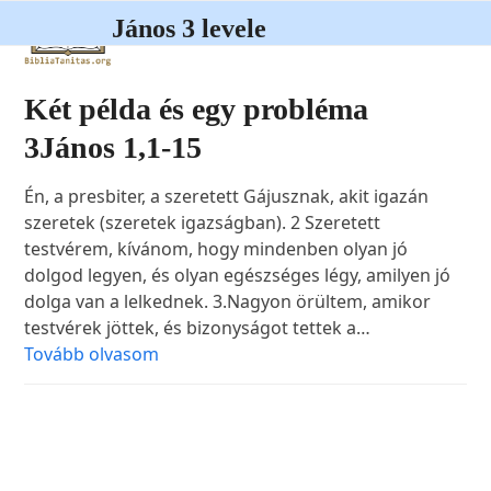
Open
Close
Skip
János 3 levele
to
mobile
mobile
content
menu
menu
Két példa és egy probléma
3János 1,1-15
Én, a presbiter, a szeretett Gájusznak, akit igazán
szeretek (szeretek igazságban). 2 Szeretett
testvérem, kívánom, hogy mindenben olyan jó
dolgod legyen, és olyan egészséges légy, amilyen jó
dolga van a lelkednek. 3.Nagyon örültem, amikor
testvérek jöttek, és bizonyságot tettek a…
Tovább olvasom