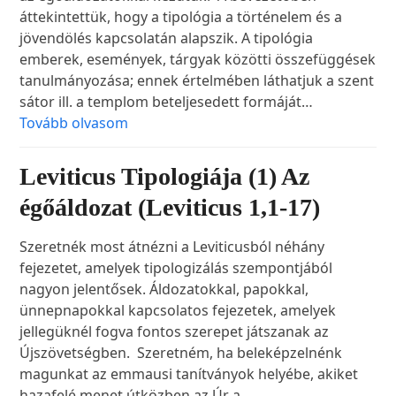
áttekintettük, hogy a tipológia a történelem és a
jövendölés kapcsolatán alapszik. A tipológia
emberek, események, tárgyak közötti összefüggések
tanulmányozása; ennek értelmében láthatjuk a szent
sátor ill. a templom beteljesedett formáját…
Tovább olvasom
Leviticus Tipologiája (1) Az
égőáldozat (Leviticus 1,1-17)
Szeretnék most átnézni a Leviticusból néhány
fejezetet, amelyek tipologizálás szempontjából
nagyon jelentősek. Áldozatokkal, papokkal,
ünnepnapokkal kapcsolatos fejezetek, amelyek
jellegüknél fogva fontos szerepet játszanak az
Újszövetségben. Szeretném, ha beleképzelnénk
magunkat az emmausi tanítványok helyébe, akiket
hazafelé menet útközben az Úr a…