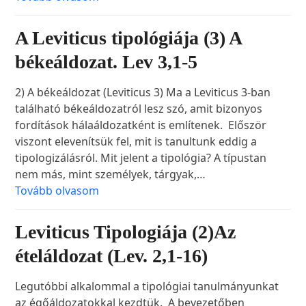
A Leviticus tipológiája (3) A
békeáldozat. Lev 3,1-5
2) A békeáldozat (Leviticus 3) Ma a Leviticus 3-ban
található békeáldozatról lesz szó, amit bizonyos
fordítások hálaáldozatként is említenek. Először
viszont elevenítsük fel, mit is tanultunk eddig a
tipologizálásról. Mit jelent a tipológia? A típustan
nem más, mint személyek, tárgyak,…
Tovább olvasom
Leviticus Tipologiája (2)Az
ételáldozat (Lev. 2,1-16)
Legutóbbi alkalommal a tipológiai tanulmányunkat
az égőáldozatokkal kezdtük. A bevezetőben