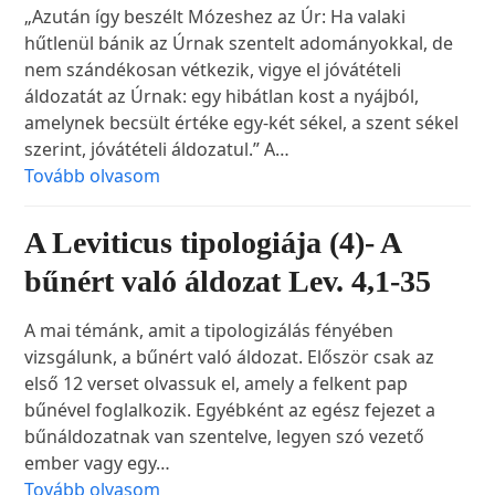
„Azután így beszélt Mózeshez az Úr: Ha valaki
hűtlenül bánik az Úrnak szentelt adományokkal, de
nem szándékosan vétkezik, vigye el jóvátételi
áldozatát az Úrnak: egy hibátlan kost a nyájból,
amelynek becsült értéke egy-két sékel, a szent sékel
szerint, jóvátételi áldozatul.” A…
Tovább olvasom
A Leviticus tipologiája (4)- A
bűnért való áldozat Lev. 4,1-35
A mai témánk, amit a tipologizálás fényében
vizsgálunk, a bűnért való áldozat. Először csak az
első 12 verset olvassuk el, amely a felkent pap
bűnével foglalkozik. Egyébként az egész fejezet a
bűnáldozatnak van szentelve, legyen szó vezető
ember vagy egy…
Tovább olvasom