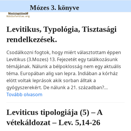
Open
Close
Skip
Mózes 3. könyve
to
mobile
mobile
content
menu
menu
Levitikus, Typológia, Tisztasági
rendelkezések.
Csodálkozni fogtok, hogy miért választottam éppen
Levitikus (3.Mozes) 13. Fejezetét egy találkozásunk
témájának. Nálunk a bélpoklosság nem egy aktuális
téma. Europában alig van lepra. Indiában a kórház
elött voltak leprások akik sorban álltak a
gyógyszerekért. De nálunk a 21. században?…
Tovább olvasom
Leviticus tipologiája (5) – A
vétekáldozat – Lev. 5,14-26