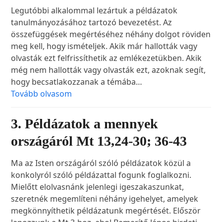
Legutóbbi alkalommal lezártuk a példázatok
tanulmányozásához tartozó bevezetést. Az
összefüggések megértéséhez néhány dolgot röviden
meg kell, hogy ismételjek. Akik már hallották vagy
olvasták ezt felfrissíthetik az emlékezetükben. Akik
még nem hallották vagy olvasták ezt, azoknak segít,
hogy becsatlakozzanak a témába…
Tovább olvasom
3. Példázatok a mennyek
országáról Mt 13,24-30; 36-43
Ma az Isten országáról szóló példázatok közül a
konkolyról szóló példázattal fogunk foglalkozni.
Mielőtt elolvasnánk jelenlegi igeszakaszunkat,
szeretnék megemlíteni néhány igehelyet, amelyek
megkönnyíthetik példázatunk megértését. Először