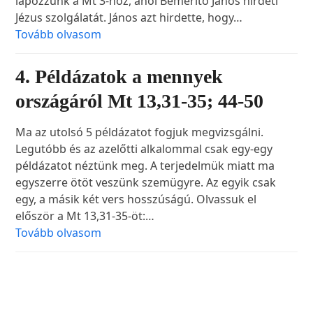
lapozzunk a Mt 3-hoz, ahol Bemerítő János hirdeti
Jézus szolgálatát. János azt hirdette, hogy…
Tovább olvasom
4. Példázatok a mennyek
országáról Mt 13,31-35; 44-50
Ma az utolsó 5 példázatot fogjuk megvizsgálni.
Legutóbb és az azelőtti alkalommal csak egy-egy
példázatot néztünk meg. A terjedelmük miatt ma
egyszerre ötöt veszünk szemügyre. Az egyik csak
egy, a másik két vers hosszúságú. Olvassuk el
először a Mt 13,31-35-öt:…
Tovább olvasom