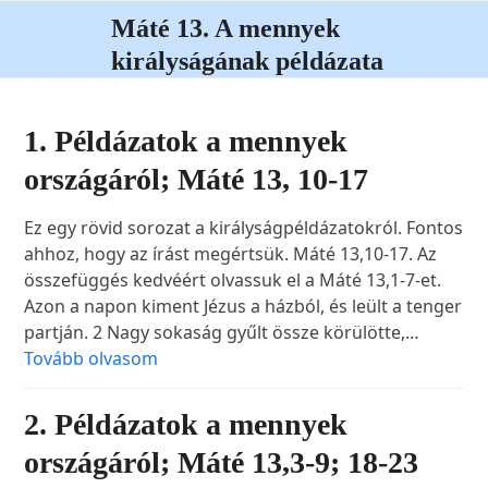
Open
Close
Skip
Máté 13. A mennyek
to
mobile
mobile
királyságának példázata
content
menu
menu
1. Példázatok a mennyek
országáról; Máté 13, 10-17
Ez egy rövid sorozat a királyságpéldázatokról. Fontos
ahhoz, hogy az írást megértsük. Máté 13,10-17. Az
összefüggés kedvéért olvassuk el a Máté 13,1-7-et.
Azon a napon kiment Jézus a házból, és leült a tenger
partján. 2 Nagy sokaság gyűlt össze körülötte,…
Tovább olvasom
2. Példázatok a mennyek
országáról; Máté 13,3-9; 18-23