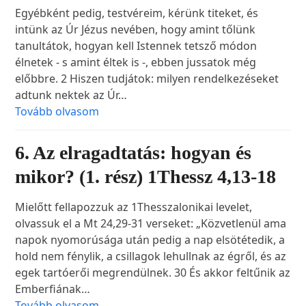
Egyébként pedig, testvéreim, kérünk titeket, és
intünk az Úr Jézus nevében, hogy amint tőlünk
tanultátok, hogyan kell Istennek tetsző módon
élnetek - s amint éltek is -, ebben jussatok még
előbbre. 2 Hiszen tudjátok: milyen rendelkezéseket
adtunk nektek az Úr…
Tovább olvasom
6. Az elragadtatás: hogyan és
mikor? (1. rész) 1Thessz 4,13-18
Mielőtt fellapozzuk az 1Thesszalonikai levelet,
olvassuk el a Mt 24,29-31 verseket: „Közvetlenül ama
napok nyomorúsága után pedig a nap elsötétedik, a
hold nem fénylik, a csillagok lehullnak az égről, és az
egek tartóerői megrendülnek. 30 És akkor feltűnik az
Emberfiának…
Tovább olvasom