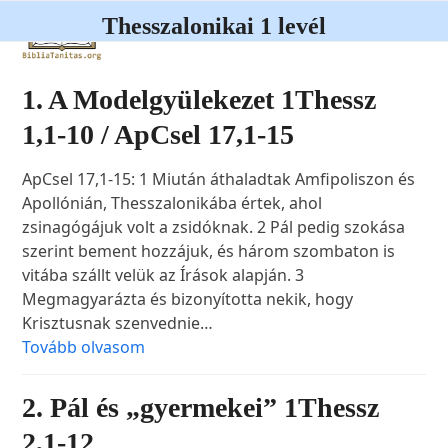
Open
Close
Skip
Thesszalonikai 1 levél
to
mobile
mobile
content
menu
menu
1. A Modelgyülekezet 1Thessz
1,1-10 / ApCsel 17,1-15
ApCsel 17,1-15: 1 Miután áthaladtak Amfipoliszon és
Apollónián, Thesszalonikába értek, ahol
zsinagógájuk volt a zsidóknak. 2 Pál pedig szokása
szerint bement hozzájuk, és három szombaton is
vitába szállt velük az Írások alapján. 3
Megmagyarázta és bizonyította nekik, hogy
Krisztusnak szenvednie…
Tovább olvasom
2. Pál és „gyermekei” 1Thessz
2,1-12