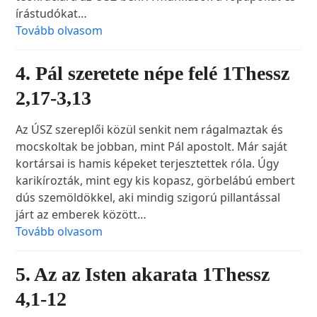
írástudókat…
Tovább olvasom
4. Pál szeretete népe felé 1Thessz
2,17-3,13
Az ÚSZ szereplői közül senkit nem rágalmaztak és
mocskoltak be jobban, mint Pál apostolt. Már saját
kortársai is hamis képeket terjesztettek róla. Úgy
karikírozták, mint egy kis kopasz, görbelábú embert
dús szemöldökkel, aki mindig szigorú pillantással
járt az emberek között…
Tovább olvasom
5. Az az Isten akarata 1Thessz
4,1-12