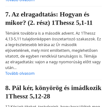
7. Az elragadtatás: Hogyan és
mikor? (2. rész) 1Thessz 5,1-11
Témánk továbbra is a második advent. Az 1Thessz
4,13-5,11 tulajdonképpen összetartozó szakaszok. Ez
a legrészletesebb leírása az Úr második
eljövetelének, mely mint említettem, meglehetősen
vitatott, de egyben rendkívül tanulságos is. Témája
az elragadtatás: vajon a nagy nyomorúság előtt vagy
után…
Tovább olvasom
8. Pál kér, könyörög és imádkozik
1Thessz 5,12-28
12 Kérünk titeket, testvéreink, hogy becsüljétek meg