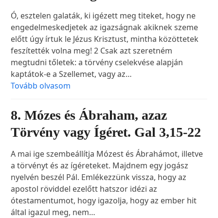
Ó, esztelen galaták, ki igézett meg titeket, hogy ne
engedelmeskedjetek az igazságnak akiknek szeme
előtt úgy írtuk le Jézus Krisztust, mintha közöttetek
feszítették volna meg! 2 Csak azt szeretném
megtudni tőletek: a törvény cselekvése alapján
kaptátok-e a Szellemet, vagy az…
Tovább olvasom
8. Mózes és Ábraham, azaz
Törvény vagy Ígéret. Gal 3,15-22
A mai ige szembeállítja Mózest és Ábrahámot, illetve
a törvényt és az ígéreteket. Majdnem egy jogász
nyelvén beszél Pál. Emlékezzünk vissza, hogy az
apostol röviddel ezelőtt hatszor idézi az
ótestamentumot, hogy igazolja, hogy az ember hit
által igazul meg, nem…