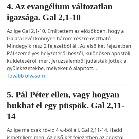
4. Az evangélium változatlan
igazsága. Gal 2,1-10
Az ige Gal 2,1-10. Említettem az előzőkben, hogy a
Galata levél könnyen három részre osztható.
Mindegyik rész 2 fejezetből áll. Az első két fejezetben
Pál személyes helyzetéről beszél, különösen apostoli
küldetéséről, mert Jeruzsálemből judaisták jöttek a
gyülekezetekbe, melyeket ő alapított…
Tovább olvasom
5. Pál Péter ellen, vagy hogyan
bukhat el egy püspök. Gal 2,11-
14
Az ige ma csak rövid 4 v.-ből áll. Gal 2,11-14. Hadd
ismételjem meg: Az első két fejezetben az apostol