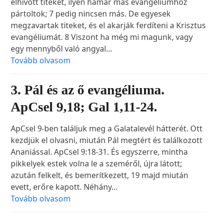
elhívott titeket, ilyen hamar más evangéliumhoz
pártoltok; 7 pedig nincsen más. De egyesek
megzavartak titeket, és el akarják ferdíteni a Krisztus
evangéliumát. 8 Viszont ha még mi magunk, vagy
egy mennyből való angyal…
Tovább olvasom
3. Pál és az ő evangéliuma.
ApCsel 9,18; Gal 1,11-24.
ApCsel 9-ben találjuk meg a Galatalevél hátterét. Ott
kezdjük el olvasni, miután Pál megtért és találkozott
Ananiással. ApCsel 9:18-31. És egyszerre, mintha
pikkelyek estek volna le a szeméről, újra látott;
azután felkelt, és bemerítkezett, 19 majd miután
evett, erőre kapott. Néhány…
Tovább olvasom