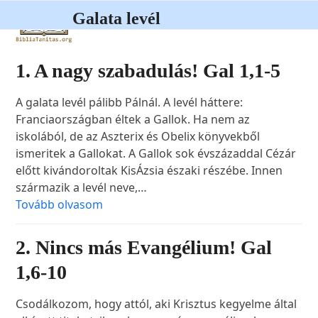
Open
Close
Skip
Galata levél
to
mobile
mobile
content
menu
menu
1. A nagy szabadulás! Gal 1,1-5
A galata levél pálibb Pálnál. A levél háttere:
Franciaországban éltek a Gallok. Ha nem az
iskolából, de az Aszterix és Obelix könyvekből
ismeritek a Gallokat. A Gallok sok évszázaddal Cézár
előtt kivándoroltak KisÁzsia északi részébe. Innen
származik a levél neve,…
Tovább olvasom
2. Nincs más Evangélium! Gal
1,6-10
Csodálkozom, hogy attól, aki Krisztus kegyelme által