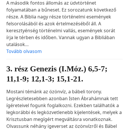
A második fontos állomás az üdvtörténet
folyamatában a bűneset. Ez sorozatunk következő
része. A Biblia nagy része történelmi események
felsorolásából és azok értelmezéséből áll. A
keresztyénség történelmi vallás, események sorát
írja le térben és időben. Vannak ugyan a Bibliában
utalások…
Tovább olvasom
3. rész Genezis (I.Móz.) 6,5-7;
11,1-9; 12,1-3; 15,1-21.
Mostani témánk az özönvíz, a bábeli torony.
Legrészletesebben azonban Isten Ábrahámnak tett
ígéreteivel fogunk foglalkozni. Ezekben találhatók a
legkorábbi és legközvetlenebb kijelentések, melyek a
Krisztusban megígért megváltásra vonatkoznak.
Olvassunk néhány igeverset az özönvízről és Bábel