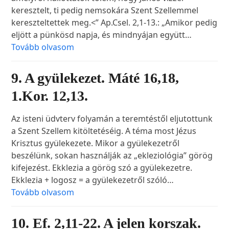
keresztelt, ti pedig nemsokára Szent Szellemmel
kereszteltettek meg.<” Ap.Csel. 2,1-13.: „Amikor pedig
eljött a pünkösd napja, és mindnyájan együtt…
Tovább olvasom
9. A gyülekezet. Máté 16,18,
1.Kor. 12,13.
Az isteni üdvterv folyamán a teremtéstől eljutottunk
a Szent Szellem kitöltetéséig. A téma most Jézus
Krisztus gyülekezete. Mikor a gyülekezetről
beszélünk, sokan használják az „ekleziológia” görög
kifejezést. Ekklezia a görög szó a gyülekezetre.
Ekklezia + logosz = a gyülekezetről szóló…
Tovább olvasom
10. Ef. 2,11-22. A jelen korszak.