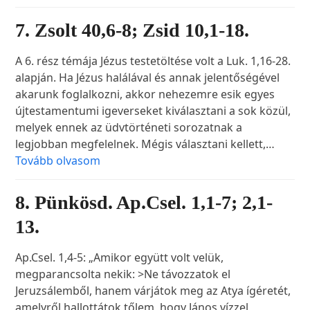
7. Zsolt 40,6-8; Zsid 10,1-18.
A 6. rész témája Jézus testetöltése volt a Luk. 1,16-28.
alapján. Ha Jézus halálával és annak jelentőségével
akarunk foglalkozni, akkor nehezemre esik egyes
újtestamentumi igeverseket kiválasztani a sok közül,
melyek ennek az üdvtörténeti sorozatnak a
legjobban megfelelnek. Mégis választani kellett,…
Tovább olvasom
8. Pünkösd. Ap.Csel. 1,1-7; 2,1-
13.
Ap.Csel. 1,4-5: „Amikor együtt volt velük,
megparancsolta nekik: >Ne távozzatok el
Jeruzsálemből, hanem várjátok meg az Atya ígéretét,
amelyről hallottátok tőlem, hogy János vízzel