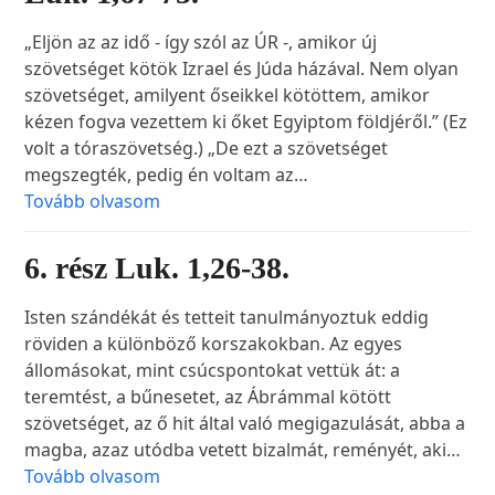
„Eljön az az idő - így szól az ÚR -, amikor új
szövetséget kötök Izrael és Júda házával. Nem olyan
szövetséget, amilyent őseikkel kötöttem, amikor
kézen fogva vezettem ki őket Egyiptom földjéről.” (Ez
volt a tóraszövetség.) „De ezt a szövetséget
megszegték, pedig én voltam az…
Tovább olvasom
6. rész Luk. 1,26-38.
Isten szándékát és tetteit tanulmányoztuk eddig
röviden a különböző korszakokban. Az egyes
állomásokat, mint csúcspontokat vettük át: a
teremtést, a bűnesetet, az Ábrámmal kötött
szövetséget, az ő hit által való megigazulását, abba a
magba, azaz utódba vetett bizalmát, reményét, aki…
Tovább olvasom