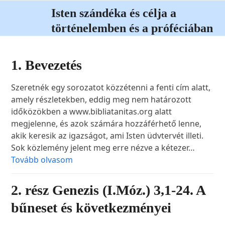
Open
Close
Skip
Isten szándéka és célja a
to
mobile
mobile
történelemben és a próféciában
content
menu
menu
1. Bevezetés
Szeretnék egy sorozatot közzétenni a fenti cím alatt,
amely részletekben, eddig meg nem határozott
időközökben a www.bibliatanitas.org alatt
megjelenne, és azok számára hozzáférhető lenne,
akik keresik az igazságot, ami Isten üdvtervét illeti.
Sok közlemény jelent meg erre nézve a kétezer…
Tovább olvasom
2. rész Genezis (I.Móz.) 3,1-24. A
bűneset és következményei