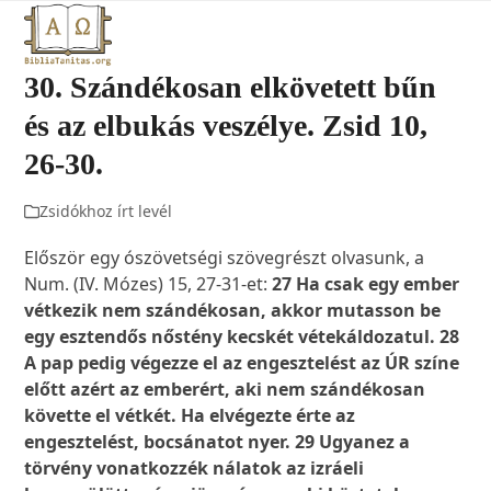
Open
Close
Skip
to
mobile
mobile
content
30. Szándékosan elkövetett bűn
menu
menu
és az elbukás veszélye. Zsid 10,
26-30.
Zsidókhoz írt levél
Először egy ószövetségi szövegrészt olvasunk, a
Num. (IV. Mózes) 15, 27-31-et:
27 Ha csak egy ember
vétkezik nem szándékosan, akkor mutasson be
egy esztendős nőstény kecskét vétekáldozatul. 28
A pap pedig végezze el az engesztelést az ÚR színe
előtt azért az emberért, aki nem szándékosan
követte el vétkét. Ha elvégezte érte az
engesztelést, bocsánatot nyer. 29 Ugyanez a
törvény vonatkozzék nálatok az izráeli