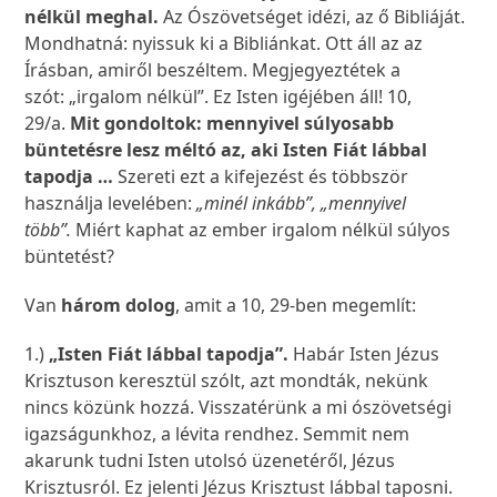
nélkül meghal.
Az Ószövetséget idézi, az ő Bibliáját.
Mondhatná: nyissuk ki a Bibliánkat. Ott áll az az
Írásban, amiről beszéltem. Megjegyeztétek a
szót: „irgalom nélkül”. Ez Isten igéjében áll! 10,
29/a.
Mit gondoltok: mennyivel súlyosabb
büntetésre lesz méltó az, aki Isten Fiát lábbal
tapodja …
Szereti ezt a kifejezést és többször
használja levelében:
„minél inkább”, „mennyivel
több”.
Miért kaphat az ember irgalom nélkül súlyos
büntetést?
Van
három dolog
, amit a 10, 29-ben megemlít:
1.)
„Isten Fiát lábbal tapodja”.
Habár Isten Jézus
Krisztuson keresztül szólt, azt mondták, nekünk
nincs közünk hozzá. Visszatérünk a mi ószövetségi
igazságunkhoz, a lévita rendhez. Semmit nem
akarunk tudni Isten utolsó üzenetéről, Jézus
Krisztusról. Ez jelenti Jézus Krisztust lábbal taposni.