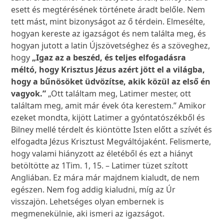
esett és megtérésének története áradt belőle. Nem
tett mást, mint bizonyságot az ő térdein. Elmesélte,
hogyan kereste az igazságot és nem találta meg, és
hogyan jutott a latin Újszövetséghez és a szöveghez,
hogy
„Igaz az a beszéd, és teljes elfogadásra
méltó, hogy Krisztus Jézus azért jött el a világba,
hogy a bűnösöket üdvözítse, akik közül az első én
vagyok.”
„Ott találtam meg, Latimer mester, ott
találtam meg, amit már évek óta kerestem.” Amikor
ezeket mondta, kijött Latimer a gyóntatószékből és
Bilney mellé térdelt és kiöntötte Isten előtt a szívét és
elfogadta Jézus Krisztust Megváltójaként. Felismerte,
hogy valami hiányzott az életéből és ezt a hiányt
betöltötte az 1Tim. 1, 15. – Latimer tüzet szított
Angliában. Ez mára már majdnem kialudt, de nem
egészen. Nem fog addig kialudni, míg az Úr
visszajön. Lehetséges olyan embernek is
megmenekülnie, aki ismeri az igazságot.