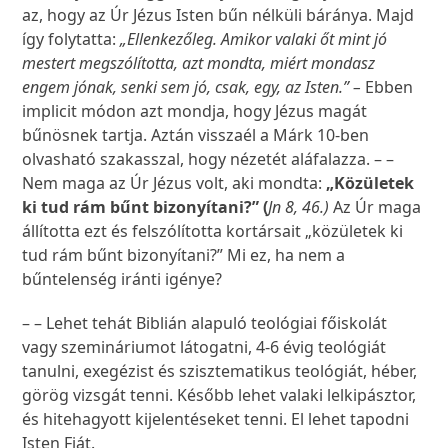
az, hogy az Úr Jézus Isten bűn nélküli báránya. Majd
így folytatta:
„Ellenkezőleg. Amikor valaki őt mint jó
mestert megszólította, azt mondta, miért mondasz
engem jónak, senki sem jó, csak, egy, az Isten.” –
Ebben
implicit módon azt mondja, hogy Jézus magát
bűnösnek tartja. Aztán visszaél a Márk 10-ben
olvasható szakasszal, hogy nézetét aláfalazza. – –
Nem maga az Úr Jézus volt, aki mondta:
„Közületek
ki tud rám bűnt bizonyítani?” (
Jn 8, 46.)
Az Úr maga
állította ezt és felszólította kortársait „közületek ki
tud rám bűnt bizonyítani?” Mi ez, ha nem a
bűntelenség iránti igénye?
– – Lehet tehát Biblián alapuló teológiai főiskolát
vagy szemináriumot látogatni, 4-6 évig teológiát
tanulni, exegézist és szisztematikus teológiát, héber,
görög vizsgát tenni. Később lehet valaki lelkipásztor,
és hitehagyott kijelentéseket tenni. El lehet tapodni
Isten Fiát.