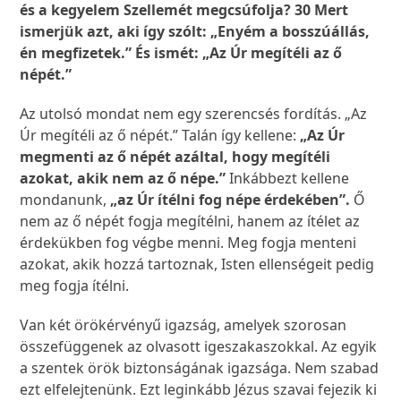
és a kegyelem Szellemét megcsúfolja? 30 Mert
ismerjük azt, aki így szólt: „Enyém a bosszúállás,
én megfizetek.” És ismét: „Az Úr megítéli az ő
népét.”
Az utolsó mondat nem egy szerencsés fordítás. „Az
Úr megítéli az ő népét.” Talán így kellene:
„Az Úr
megmenti az ő népét azáltal, hogy megítéli
azokat, akik nem az ő népe.”
Inkábbezt kellene
mondanunk,
„az Úr ítélni fog népe érdekében”.
Ő
nem az ő népét fogja megítélni, hanem az ítélet az
érdekükben fog végbe menni. Meg fogja menteni
azokat, akik hozzá tartoznak, Isten ellenségeit pedig
meg fogja ítélni.
Van két örökérvényű igazság, amelyek szorosan
összefüggenek az olvasott igeszakaszokkal. Az egyik
a szentek örök biztonságának igazsága. Nem szabad
ezt elfelejtenünk. Ezt leginkább Jézus szavai fejezik ki