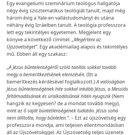
Egy evangeliumi szeminárium teológus hallgatója
négy évig szisztematikus teológiát tanult, majd még
három évig a Yale-en vallástudományt és utána
néhány évig Izráelben tanult. A teológia professzora
lett egy tekintélyes egyetemen. Megjelent egy
könyve a következő címmel:
„Megérteni az
Újszövetséget”
. Egy akadémiailag alapos és tekintélyes
mű. Ebben áll egy szakasz:
„
A Jézus bűntelenségéről szóló tanítás sokkal tovább
megy a bemerítkezésének elemzésén.
(Itt a
bemerítkezés kérdésével foglalkozott.)
A valóságban
Jézus bűntelenségének hite sokkal inkább Jézus, a Messiás
feltámadásának és uralkodásának hitén nyugszik
(Nem
hangzik ez kegyesen? de a mondat tovább megy)
,
mint az ő saját büntetlenségének tudatán. Jézus soha
nem állította, hogy bűntelen.”.
– Ezt az újszövetség egy
professzora mondja, ami teljesen ellentmondásban
áll az Újszövetséggel. Az Újszövetség teljes üzenete