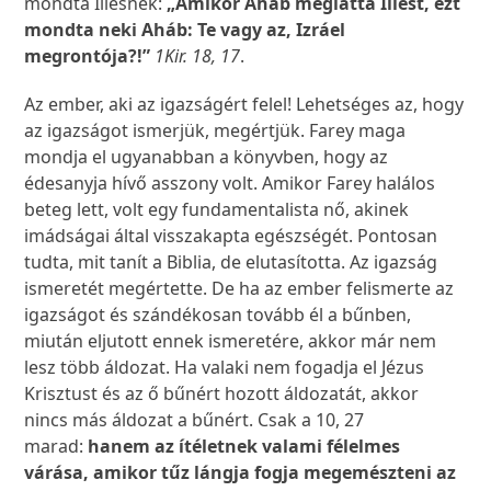
mondta Illésnek:
„Amikor Aháb meglátta Illést, ezt
mondta neki Aháb: Te vagy az, Izráel
megrontója?!”
1Kir. 18, 17
.
Az ember, aki az igazságért felel! Lehetséges az, hogy
az igazságot ismerjük, megértjük. Farey maga
mondja el ugyanabban a könyvben, hogy az
édesanyja hívő asszony volt. Amikor Farey halálos
beteg lett, volt egy fundamentalista nő, akinek
imádságai által visszakapta egészségét. Pontosan
tudta, mit tanít a Biblia, de elutasította. Az igazság
ismeretét megértette. De ha az ember felismerte az
igazságot és szándékosan tovább él a bűnben,
miután eljutott ennek ismeretére, akkor már nem
lesz több áldozat. Ha valaki nem fogadja el Jézus
Krisztust és az ő bűnért hozott áldozatát, akkor
nincs más áldozat a bűnért. Csak a 10, 27
marad:
hanem az ítéletnek valami félelmes
várása, amikor tűz lángja fogja megemészteni az