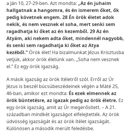
a Ján 10, 27-29-ben. Azt mondta:
„Az én juhaim
hallgatnak a hangomra, és én ismerem őket, ők
pedig követnek engem. 28 Én örök életet adok
nekik, és nem vesznek el soha, mert senki sem
ragadhatja ki őket az én kezemből. 29 Az én
Atyám, aki nekem adta őket, mindennél nagyobb,
és senki sem ragadhatja ki őket az Atya
kezéből.”
Örök élet! Ha bizalmunkat Jézus Krisztusba
vetjük, akkor örök életünk van. „Soha nem vesznek
el.” Ez egy örök igazság.
A másik igazság az örök ítéletről szól. Erről az Úr
Jézus is beszél búcsúbeszédeinek végén a Máté 25,
46-ban, amikor ezt mondta:
És ezek elmennek az
örök büntetésre, az igazak pedig az örök életre.
Ez
egy örök igazság, amit az Úr megerősített. – A 21.
században mindkét igazságot elfelejtették. Az örök
üdvösség igazságát és az örök ítélet igazságát.
Különösen a második merült feledésbe.