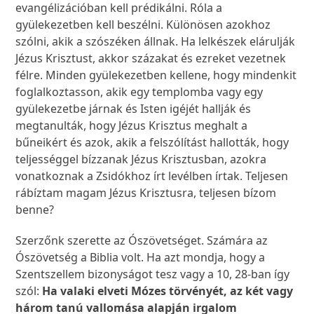
evangélizációban kell prédikálni. Róla a
gyülekezetben kell beszélni. Különösen azokhoz
szólni, akik a szószéken állnak. Ha lelkészek elárulják
Jézus Krisztust, akkor százakat és ezreket vezetnek
félre. Minden gyülekezetben kellene, hogy mindenkit
foglalkoztasson, akik egy templomba vagy egy
gyülekezetbe járnak és Isten igéjét hallják és
megtanulták, hogy Jézus Krisztus meghalt a
bűneikért és azok, akik a felszólítást hallották, hogy
teljességgel bízzanak Jézus Krisztusban, azokra
vonatkoznak a Zsidókhoz írt levélben írtak. Teljesen
rábíztam magam Jézus Krisztusra, teljesen bízom
benne?
Szerzőnk szerette az Ószövetséget. Számára az
Ószövetség a Biblia volt. Ha azt mondja, hogy a
Szentszellem bizonyságot tesz vagy a 10, 28-ban így
szól:
Ha valaki elveti Mózes törvényét, az két vagy
három tanú vallomása alapján irgalom