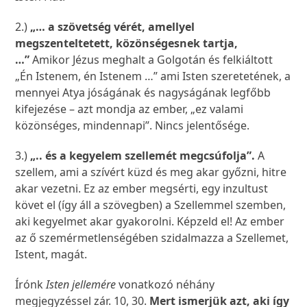
2.)
„… a szövetség vérét, amellyel
megszenteltetett, közönségesnek tartja,
…”
Amikor Jézus meghalt a Golgotán és felkiáltott
„Én Istenem, én Istenem …” ami Isten szeretetének, a
mennyei Atya jóságának és nagyságának legfőbb
kifejezése – azt mondja az ember, „ez valami
közönséges, mindennapi”. Nincs jelentősége.
3.)
„.. és a kegyelem szellemét megcsúfolja”.
A
szellem, ami a szívért küzd és meg akar győzni, hitre
akar vezetni. Ez az ember megsérti, egy inzultust
követ el (így áll a szövegben) a Szellemmel szemben,
aki kegyelmet akar gyakorolni. Képzeld el! Az ember
az ő szemérmetlenségében szidalmazza a Szellemet,
Istent, magát.
Írónk
Isten jellemére
vonatkozó néhány
megjegyzéssel zár. 10, 30.
Mert ismerjük azt, aki így