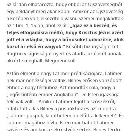
Szilárdan elhatározta, hogy ebből az Újszövetségből
egy példányt meg akar kapni. Amikor az Újszövetség
a kezében volt, elkezdte olvasni. Szemei megakadtak
az 1Tim. 1, 15-ön, ahol ez áll:
„Igaz ez a beszéd, és
teljes elfogadásra méltó, hogy Krisztus Jézus azért
jött el a világba, hogy a bűnösöket üdvözítse, akik
közül az első én vagyok.”
Később bizonyságot tett:
Rögtön világosságot nyert és átadta az életét annak,
aki érte meghalt. Megmenekült.
Aztán elment a nagy Latimer prédikációjára. Latimer-
nek már nehézségei voltak. Bilney erősen vonzódott
ehhez a nagy férfiúhoz. Azt mondták róla, hogy a
„legőszintébb ember Angliában”. De Isten igazsága
felé vak volt. – Amikor Latimer lejött a szószékről,
odafutott a kis Bilney a püspökhöz és azt mondta:
„Latimer püspök, kiönthetem ön előtt a lelkemet?” És
Latimer magához hívta. Isten már hatott Latimer
szívére. És amikor a sekrestyébe értek, Bilney térdre