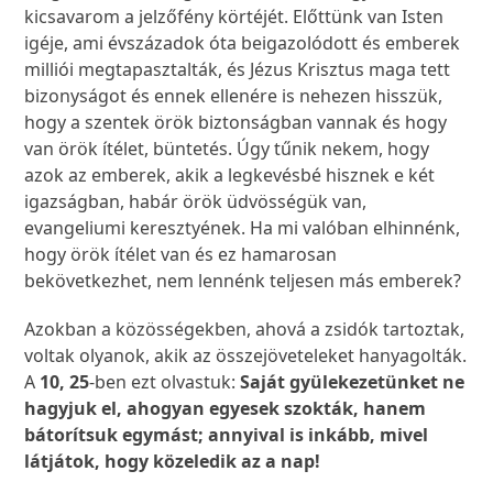
kicsavarom a jelzőfény körtéjét. Előttünk van Isten
igéje, ami évszázadok óta beigazolódott és emberek
milliói megtapasztalták, és Jézus Krisztus maga tett
bizonyságot és ennek ellenére is nehezen hisszük,
hogy a szentek örök biztonságban vannak és hogy
van örök ítélet, büntetés. Úgy tűnik nekem, hogy
azok az emberek, akik a legkevésbé hisznek e két
igazságban, habár örök üdvösségük van,
evangeliumi keresztyének. Ha mi valóban elhinnénk,
hogy örök ítélet van és ez hamarosan
bekövetkezhet, nem lennénk teljesen más emberek?
Azokban a közösségekben, ahová a zsidók tartoztak,
voltak olyanok, akik az összejöveteleket hanyagolták.
A
10, 25
-ben ezt olvastuk:
Saját gyülekezetünket ne
hagyjuk el, ahogyan egyesek szokták, hanem
bátorítsuk egymást; annyival is inkább, mivel
látjátok, hogy közeledik az a nap!