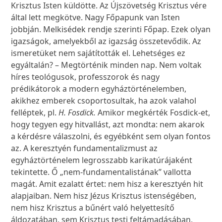
Krisztus Isten küldötte. Az Újszövetség Krisztus vére
által lett megkötve. Nagy Főpapunk van Isten
jobbján. Melkisédek rendje szerinti Főpap. Ezek olyan
igazságok, amelyekből az igazság összetevődik. Az
ismeretüket nem sajátították el. Lehetséges ez
egyáltalán? – Megtörténik minden nap. Nem voltak
híres teológusok, professzorok és nagy
prédikátorok a modern egyháztörténelemben,
akikhez emberek csoportosultak, ha azok valahol
felléptek, pl.
H. Fosdick.
Amikor megkérték Fosdick-et,
hogy tegyen egy hitvallást, azt mondta: nem akarok
a kérdésre válaszolni, és egyébként sem olyan fontos
az. A keresztyén fundamentalizmust az
egyháztörténelem legrosszabb karikatúrájaként
tekintette. Ő „nem-fundamentalistának” vallotta
magát. Amit ezalatt értet: nem hisz a keresztyén hit
alapjaiban. Nem hisz Jézus Krisztus istenségében,
nem hisz Krisztus a bűnért való helyettesítő
áldozatában, sem Krisztus testi feltámadásában,