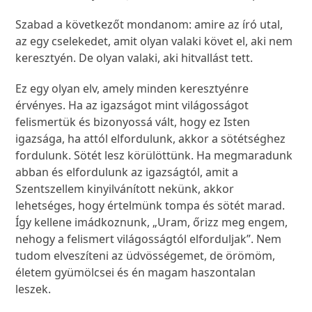
Szabad a következőt mondanom: amire az író utal,
az egy cselekedet, amit olyan valaki követ el, aki nem
keresztyén. De olyan valaki, aki hitvallást tett.
Ez egy olyan elv, amely minden keresztyénre
érvényes. Ha az igazságot mint világosságot
felismertük és bizonyossá vált, hogy ez Isten
igazsága, ha attól elfordulunk, akkor a sötétséghez
fordulunk. Sötét lesz körülöttünk. Ha megmaradunk
abban és elfordulunk az igazságtól, amit a
Szentszellem kinyilvánított nekünk, akkor
lehetséges, hogy értelmünk tompa és sötét marad.
Így kellene imádkoznunk, „Uram, őrizz meg engem,
nehogy a felismert világosságtól elforduljak”. Nem
tudom elveszíteni az üdvösségemet, de örömöm,
életem gyümölcsei és én magam haszontalan
leszek.