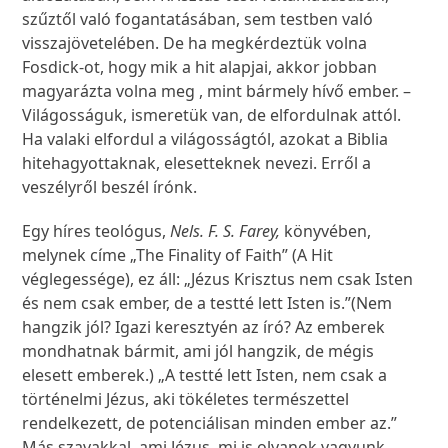
szűztől való fogantatásában, sem testben való
visszajövetelében. De ha megkérdeztük volna
Fosdick-ot, hogy mik a hit alapjai, akkor jobban
magyarázta volna meg , mint bármely hívő ember. –
Világosságuk, ismeretük van, de elfordulnak attól.
Ha valaki elfordul a világosságtól, azokat a Biblia
hitehagyottaknak, elesetteknek nevezi. Erről a
veszélyről beszél írónk.
Egy híres teológus,
Nels. F. S. Farey,
könyvében,
melynek címe „The Finality of Faith” (A Hit
véglegessége), ez áll: „Jézus Krisztus nem csak Isten
és nem csak ember, de a testté lett Isten is.”(Nem
hangzik jól? Igazi keresztyén az író? Az emberek
mondhatnak bármit, ami jól hangzik, de mégis
elesett emberek.) „A testté lett Isten, nem csak a
történelmi Jézus, aki tökéletes természettel
rendelkezett, de potenciálisan minden ember az.”
Más szavakkal, ami Jézus, mi is olyanok vagyunk