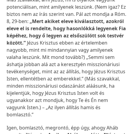
potenciálisan, mint amilyenek leszünk. (Nem igaz? Ez
biztos nem az írás szerint van. Pál azt mondja a Róm.
8, 29-ben:
„Mert akiket eleve kiválasztott, azokról
eleve el is rendelte, hogy hasonlókká legyenek Fia
képéhez, hogy ő legyen az elsőszülött sok testvér
között.”
Jézus Krisztus ebben az értelemben
nagyobb, mint mi mindannyian vagy amilyenek
valaha leszünk. Mit mond tovább?) „Semmi sem
áshatja jobban alá azt a keresztyén misszionáriusi
tevékenységet, mint az az állítás, hogy Jézus Krisztus
Isten, ellentétben az emberekkel.” (Más szavakkal,
minden misszionáriusi odaszánást aláásunk, ha
kijelentjük, hogy Jézus Krisztus Isten volt és
ugyanakkor azt mondjuk, hogy Te és Én nem
vagyunk Isten.) – „Az ilyen állítás hamis és
bomlasztó.”
Igen, bomlasztó, megrontó, épp úgy, ahogy Aháb