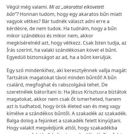
Végül még valami.
Mi az „akarattal elkövetett
bűn”?
Honnan tudom, hogy egy akaratos bűn miatt
vagyok vétkes? Bár tudnék választ adni erre a
kérdésre, de nem tudok. Ha tudnám, hogy a bűn
mikor szándékos és mikor nem, akkor
megkísérelnéd azt, hogy vétkezz. Csak Isten tudja, az
Írás szerint, ha valaki szándékosan követ el bűnt.
Egyedüli biztonságot az ad, ha a bűnt kerüljük.
Egy szó mindenkihez, aki keresztyénnek vallja magát:
Tartsátok magatokat távol minden bűntől! A bűn
csalárd, megfoghat és rabszolgává tehet. De
szeretnélek bátorítani is: Ha Jézus Krisztusra bíztátok
magatokat, akkor nem csak őt ismerheted, hanem
azt is tudhatod, hogy örök életed van és meg vagy
kímélve a szándékos bűntől. A szakadék az szakadék.
Balga dolog a fejünket a szakadék felett kinyújtani.
Hogy valakit megvédjünk attól, hogy szakadékba