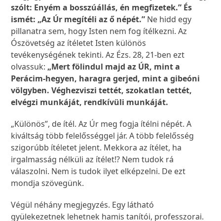
szólt: Enyém a bosszúállás, én megfizetek.” És
ismét: „Az Úr megítéli az ő népét.”
Ne hidd egy
pillanatra sem, hogy Isten nem fog ítélkezni. Az
Ószövetség az ítéletet Isten különös
tevékenységének tekinti. Az Ézs. 28, 21-ben ezt
olvassuk:
„Mert fölindul majd az ÚR, mint a
Perácim-hegyen, haragra gerjed, mint a gibeóni
völgyben. Véghezviszi tettét, szokatlan tettét,
elvégzi munkáját, rendkívüli munkáját.
„Különös”, de ítél. Az Úr meg fogja ítélni népét. A
kiváltság több felelősséggel jár. A több felelősség
szigorúbb ítéletet jelent. Mekkora az ítélet, ha
irgalmasság nélküli az ítélet!? Nem tudok rá
válaszolni. Nem is tudok ilyet elképzelni. De ezt
mondja szövegünk.
Végül néhány megjegyzés. Egy látható
gyülekezetnek lehetnek hamis tanítói, professzorai.