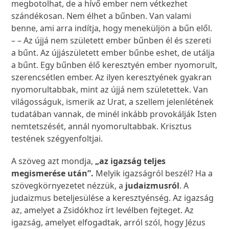
megbotolhat, de a hívő ember nem vétkezhet
szándékosan. Nem élhet a bűnben. Van valami
benne, ami arra indítja, hogy meneküljön a bűn elől.
– – Az újjá nem született ember bűnben él és szereti
a bűnt. Az újjászületett ember bűnbe eshet, de utálja
a bűnt. Egy bűnben élő keresztyén ember nyomorult,
szerencsétlen ember. Az ilyen keresztyének gyakran
nyomorultabbak, mint az újjá nem születettek. Van
világosságuk, ismerik az Urat, a szellem jelenlétének
tudatában vannak, de minél inkább provokálják Isten
nemtetszését, annál nyomorultabbak. Krisztus
testének szégyenfoltjai.
A szöveg azt mondja,
„az igazság teljes
megismerése után”.
Melyik igazságról beszél? Ha a
szövegkörnyezetet nézzük, a
judaizmusról
. A
judaizmus beteljesülése a keresztyénség. Az igazság
az, amelyet a Zsidókhoz írt levélben fejteget. Az
igazság, amelyet elfogadtak, arról szól, hogy Jézus