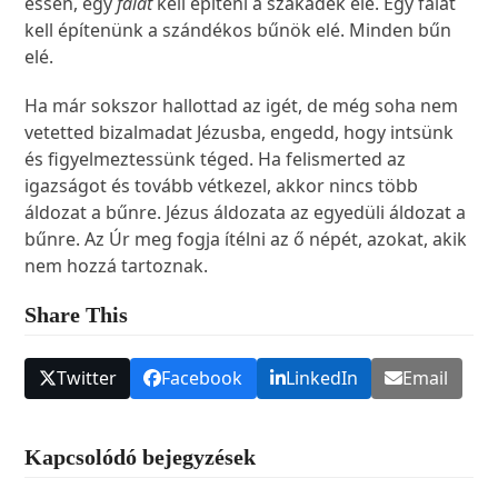
essen, egy
falat
kell építeni a szakadék elé. Egy falat
kell építenünk a szándékos bűnök elé. Minden bűn
elé.
Ha már sokszor hallottad az igét, de még soha nem
vetetted bizalmadat Jézusba, engedd, hogy intsünk
és figyelmeztessünk téged. Ha felismerted az
igazságot és tovább vétkezel, akkor nincs több
áldozat a bűnre. Jézus áldozata az egyedüli áldozat a
bűnre. Az Úr meg fogja ítélni az ő népét, azokat, akik
nem hozzá tartoznak.
Share This
Twitter
Facebook
LinkedIn
Email
Kapcsolódó bejegyzések