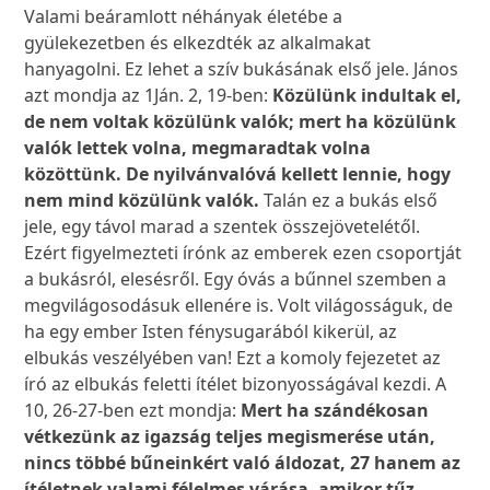
Valami beáramlott néhányak életébe a
gyülekezetben és elkezdték az alkalmakat
hanyagolni. Ez lehet a szív bukásának első jele. János
azt mondja az 1Ján. 2, 19-ben:
Közülünk indultak el,
de nem voltak közülünk valók; mert ha közülünk
valók lettek volna, megmaradtak volna
közöttünk. De nyilvánvalóvá kellett lennie, hogy
nem mind közülünk valók.
Talán ez a bukás első
jele, egy távol marad a szentek összejövetelétől.
Ezért figyelmezteti írónk az emberek ezen csoportját
a bukásról, elesésről. Egy óvás a bűnnel szemben a
megvilágosodásuk ellenére is. Volt világosságuk, de
ha egy ember Isten fénysugarából kikerül, az
elbukás veszélyében van! Ezt a komoly fejezetet az
író az elbukás feletti ítélet bizonyosságával kezdi. A
10, 26-27-ben ezt mondja:
Mert ha szándékosan
vétkezünk az igazság teljes megismerése után,
nincs többé bűneinkért való áldozat, 27 hanem az
ítéletnek valami félelmes várása, amikor tűz