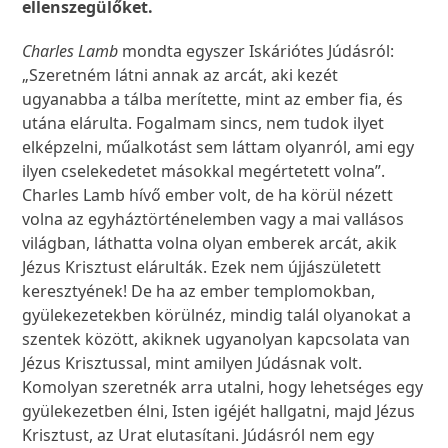
ellenszegülőket.
Charles Lamb
mondta egyszer Iskáriótes Júdásról:
„Szeretném látni annak az arcát, aki kezét
ugyanabba a tálba merítette, mint az ember fia, és
utána elárulta. Fogalmam sincs, nem tudok ilyet
elképzelni, műalkotást sem láttam olyanról, ami egy
ilyen cselekedetet másokkal megértetett volna”.
Charles Lamb hívő ember volt, de ha körül nézett
volna az egyháztörténelemben vagy a mai vallásos
világban, láthatta volna olyan emberek arcát, akik
Jézus Krisztust elárulták. Ezek nem újjászületett
keresztyének! De ha az ember templomokban,
gyülekezetekben körülnéz, mindig talál olyanokat a
szentek között, akiknek ugyanolyan kapcsolata van
Jézus Krisztussal, mint amilyen Júdásnak volt.
Komolyan szeretnék arra utalni, hogy lehetséges egy
gyülekezetben élni, Isten igéjét hallgatni, majd Jézus
Krisztust, az Urat elutasítani. Júdásról nem egy