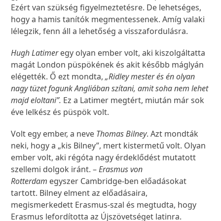
Ezért van szükség figyelmeztetésre. De lehetséges,
hogy a hamis tanítók megmentessenek. Amíg valaki
lélegzik, fenn áll a lehetőség a visszafordulásra.
Hugh Latimer
egy olyan ember volt, aki kiszolgáltatta
magát London püspökének és akit később máglyán
elégették. Ő ezt mondta,
„Ridley mester és én olyan
nagy tüzet fogunk Angliában szítani, amit soha nem lehet
majd eloltani”.
Ez a Latimer megtért, miután már sok
éve lelkész és püspök volt.
Volt egy ember, a neve
Thomas Bilney
. Azt mondták
neki, hogy a „kis Bilney”, mert kistermetű volt. Olyan
ember volt, aki régóta nagy érdeklődést mutatott
szellemi dolgok iránt. –
Erasmus von
Rotterdam
egyszer Cambridge-ben előadásokat
tartott. Bilney elment az előadásaira,
megismerkedett Erasmus-szal és megtudta, hogy
Erasmus lefordította az Újszövetséget latinra.