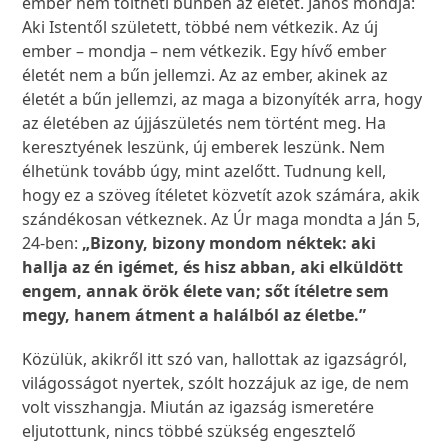
ember nem töltheti bűnben az életét. János mondja:
Aki Istentől született, többé nem vétkezik. Az új
ember – mondja – nem vétkezik. Egy hívő ember
életét nem a bűn jellemzi. Az az ember, akinek az
életét a bűn jellemzi, az maga a bizonyíték arra, hogy
az életében az újjászületés nem történt meg. Ha
keresztyének leszünk, új emberek leszünk. Nem
élhetünk tovább úgy, mint azelőtt. Tudnung kell,
hogy ez a szöveg ítéletet közvetít azok számára, akik
szándékosan vétkeznek. Az Úr maga mondta a Ján 5,
24-ben:
„Bizony, bizony mondom néktek: aki
hallja az én igémet, és hisz abban, aki elküldött
engem, annak örök élete van; sőt ítéletre sem
megy, hanem átment a halálból az életbe.”
Közülük, akikről itt szó van, hallottak az igazságról,
világosságot nyertek, szólt hozzájuk az ige, de nem
volt visszhangja. Miután az igazság ismeretére
eljutottunk, nincs többé szükség engesztelő