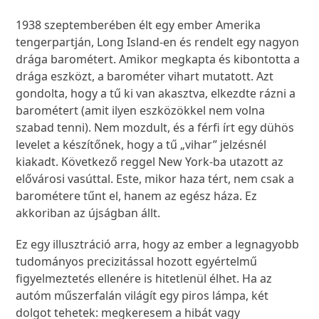
1938 szeptemberében élt egy ember Amerika
tengerpartján, Long Island-en és rendelt egy nagyon
drága barométert. Amikor megkapta és kibontotta a
drága eszközt, a barométer vihart mutatott. Azt
gondolta, hogy a tű ki van akasztva, elkezdte rázni a
barométert (amit ilyen eszközökkel nem volna
szabad tenni). Nem mozdult, és a férfi írt egy dühös
levelet a készítőnek, hogy a tű „vihar” jelzésnél
kiakadt. Következő reggel New York-ba utazott az
elővárosi vasúttal. Este, mikor haza tért, nem csak a
barométere tűnt el, hanem az egész háza. Ez
akkoriban az újságban állt.
Ez egy illusztráció arra, hogy az ember a legnagyobb
tudományos precizitással hozott egyértelmű
figyelmeztetés ellenére is hitetlenül élhet. Ha az
autóm műszerfalán világít egy piros lámpa, két
dolgot tehetek: megkeresem a hibát vagy