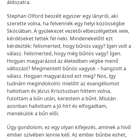
áldozatra.
Stephan Olford beszélt egyszer egy lányról, aki
szerette volna, ha felvennék egy helyi közösségbe
Skóciában. A gyülekezet vezetői elbeszélgettek vele,
kérdéseket tettek fel neki. Mindenekelőtt ezt
kérdezték: felismerted, hogy bűnös vagy? Igen volt a
válasz. Felismerted, hogy még bűnös vagy? Igen.
Hogyan magyarázod az életedben végbe menő
változást? Megmentett bűnös vagyok – hangzott a
válasz. Hogyan magyarázod ezt meg? Nos, így
tudnám megindokolni: mielőtt az evangéliumot
hallottam és Jézus Krisztusban hittem volna,
futottam a bűn után, kerestem a bűnt. Miután
azonban hallottam a jó hírt és elfogadtam,
menekülök a bűn elől.
Úgy gondolom, ez egy olyan kifejezés, aminek a hívő
ember szívében lennie kell. Az ember bűnbe eshet,