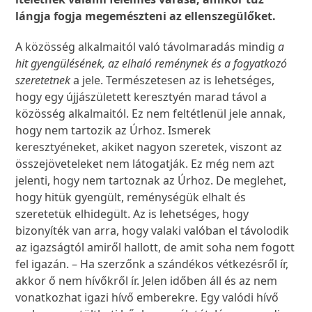
lángja fogja megemészteni az ellenszegülőket.
A közösség alkalmaitól való távolmaradás mindig
a
hit gyengülésének, az elhaló reménynek és a fogyatkozó
szeretetnek
a jele. Természetesen az is lehetséges,
hogy egy újjászületett keresztyén marad távol a
közösség alkalmaitól. Ez nem feltétlenül jele annak,
hogy nem tartozik az Úrhoz. Ismerek
keresztyéneket, akiket nagyon szeretek, viszont az
összejöveteleket nem látogatják. Ez még nem azt
jelenti, hogy nem tartoznak az Úrhoz. De meglehet,
hogy hitük gyengült, reménységük elhalt és
szeretetük elhidegült. Az is lehetséges, hogy
bizonyíték van arra, hogy valaki valóban el távolodik
az igazságtól amiről hallott, de amit soha nem fogott
fel igazán. – Ha szerzőnk a szándékos vétkezésről ír,
akkor ő nem hívőkről ír. Jelen időben áll és az nem
vonatkozhat igazi hívő emberekre. Egy valódi hívő