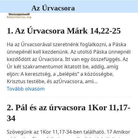
Open
Close
Skip
Az Úrvacsora
to
mobile
mobile
content
menu
menu
1. Az Úrvacsora Márk 14,22-25
Ha az Úrvacsorával szeretnénk foglalkozni, a Páska
ünnepénél kell kezdenünk. Az utolsó Páska ünnepnél
kezdődött az Úrvacsora. Itt van egy összefüggés. Az
Úr két szakramentumot iktatott be, addig, amíg
eljön: A keresztség, a „belépés” a közösségbe,
Krisztus testébe, és azÚrvacsora, ami…
Tovább olvasom
2. Pál és az úrvacsora 1Kor 11,17-
34
Szövegünk az 1Kor 11,17-34-ben található. 17 Amikor