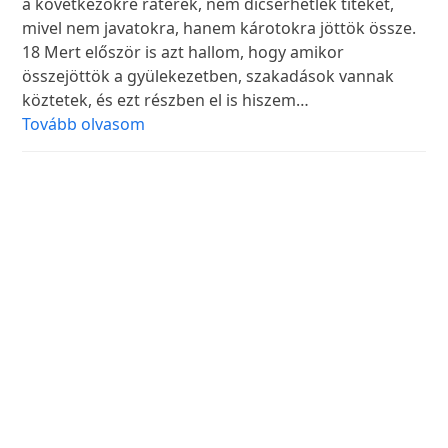
a következőkre rátérek, nem dicsérhetlek titeket,
mivel nem javatokra, hanem károtokra jöttök össze.
18 Mert először is azt hallom, hogy amikor
összejöttök a gyülekezetben, szakadások vannak
köztetek, és ezt részben el is hiszem…
Tovább olvasom