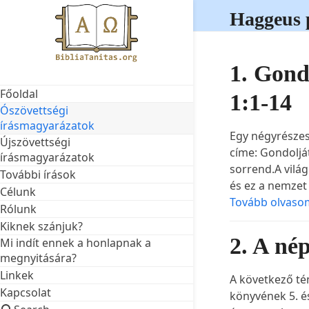
Skip
Haggeus 
to
content
1. Gond
Főoldal
1:1-14
Ószövettségi
írásmagyarázatok
Egy négyrészes
Újszövettségi
címe: Gondoljá
írásmagyarázatok
sorrend.A világ
További írások
és ez a nemzet
Célunk
Tovább olvaso
Rólunk
Kiknek szánjuk?
2. A né
Mi indít ennek a honlapnak a
megnyitására?
Linkek
A következő té
Kapcsolat
könyvének 5. és