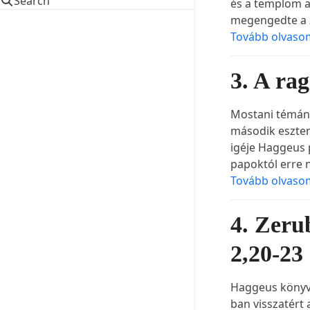
Search
és a templom a
megengedte a 
Tovább olvaso
3. A ra
Mostani témánk
második eszten
igéje Haggeus 
papoktól erre n
Tovább olvaso
4. Zeru
2,20-23
Haggeus könyvé
ban visszatért