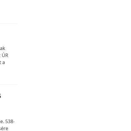
nak
z ÚR
t a
s
e. 538-
sére