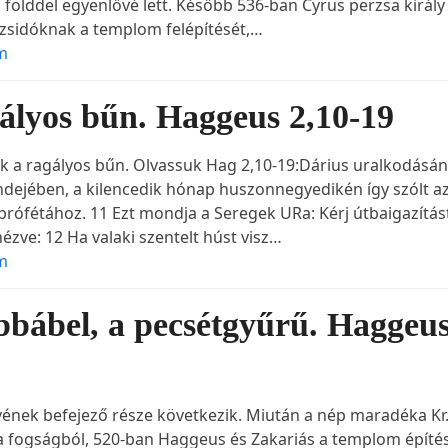
 földdel egyenlővé lett. Később 536-ban Cyrus perzsa király
zsidóknak a templom felépítését,…
m
gályos bűn. Haggeus 2,10-19
 a ragályos bűn. Olvassuk Hag 2,10-19:Dárius uralkodásá
dejében, a kilencedik hónap huszonnegyedikén így szólt a
prófétához. 11 Ezt mondja a Seregek URa: Kérj útbaigazítás
ézve: 12 Ha valaki szentelt húst visz…
m
bbábel, a pecsétgyűrű. Haggeu
nek befejező része következik. Miután a nép maradéka Kr.
 a fogságból, 520-ban Haggeus és Zakariás a templom építé