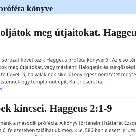
próféta könyve
oljátok meg útjaitokat. Hagge
 sorozat következik Haggeus próféta könyvéről. Az első t
tok meg útjaitokat, vagy másként: Halogatás és sürgősségi
 felfigyel rá, ha valakinek sikerül egy egész nemzetet megtér
 Istennek egy templomot épít. Különösen, ha…
m
pek kincsei. Haggeus 2:1-9
mánk a második prófécia. A könyv történelmi hátterét Ezsd
 6. fejezetében találhatjuk meg. Kr.e. 586-ban elesett Jeruz