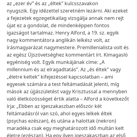
az „ezer év” és az „éltek” kulcsszavakon
nyugszik. Egy idézettel szeretném lezárni. Aki ezeket
a fejezetek egzegetikailag vizsgálja annak nem rejt
újat ez a gondolat, de mindenképpen fontos
igazságot tartalmaz. Henry Alford, a 19. sz. egyik
nagy kommentátora anglikán lelkész volt, az
írásmagyarázat nagymestere. Premillenialista volt és
az egész Újszövetséghez kommentárt írt. Kimagasló
egyéniség volt. Egyik munkájának címe: „A
millennium és az elragadtatás”. Az „és éltek” vagy
„életre keltek” kifejezéssel kapcsolatban – ami
egyesek számára a test feltámadását jelenti, míg
mások az újjászületést vagy Krisztussal a mennyben
való életközösséget értik alatta – Alford a következőt
írja: „Ebben az igeszakaszban először két
feltámadásról van szó, ahol egyes lelkek éltek
(psychas ezészan), és utána a halottak (nekron)
maradéka csak egy meghatározott idő multán kelt
életre (ezészan). Ha egy ilyen igeszakaszban az első