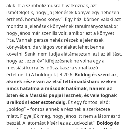
akik itt a szimbolizmusra hivatkoznak, azt
ismételgetik, hogy „a Jelenések könyve egy nehezen
érthető, homályos könyv”. Egy házi körben valaki azt
mondta a Jelenések könyvének tanulmányozásakor,
hogy János már szenilis volt, amikor ezt a könyvet
írta. Vannak persze nehéz részek a Jelenések
könyvében, de világos vonalakat lehet benne
követni. Senki nem tudja alátámasztani azt az állítást,
hogy az „ezer év” kifejezésnek ne volna egy a
messiási korra és időszakaszra vonatkozó
értelme. b) A boldogok Jel 20,6:
Boldog és szent az,
akinek része van az első feltámadásban: ezeken
nincs hatalma a második halálnak, hanem az
Isten és a Messiás papjai lesznek, és vele fognak
uralkodni ezer esztendeig
. Ez egy fontos jelző:
„boldog” – fontos ennek a résznek a szerkezete
miatt. Figyeljük meg, hogy János itt nem a látomásról
beszél. A látomást kíséri ez az „üdvözlet”.
Boldog és