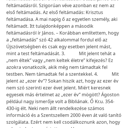
feltámadásról. Szigorúan véve azonban ez nem az
első feltámadás. Az első feltámadás: Krisztus
feltámadása. A mai napig ő az egyetlen személy, aki
feltámadt. Itt tulajdonképpen a második
feltámadásról ír János. – Korábban említettem, hogy
a „feltámadás” szó 42 alkalommal fordul elő az
Újszövetségben és csak egy esetben jelent mást,
mint a test feltámadását. 3. Mit jelent tehát a
„nem éltek” vagy „nem keltek életre” kifejezés? Ez
azokra vonatkozik, akik még nem támadtak fel
testben. Nem támadtak fel a szentekkel. 4. Mit
jelent az „ezer év”? Sokan hiszik azt, hogy az ezer év
nem szó szerinti ezer évet jelent. Miért keresnek
egyesek más értelmet az „ezer év” mögött? Ágoston
például nagy ismerője volt a Bibliának. Ő Kr.u. 354-
430-ig élt. Neki nem állt rendelkezése számos
információ és a Szentszellem 2000 éven át való tanító
szolgálata. Ezért nem kell csodálkoznunk azon, hogy