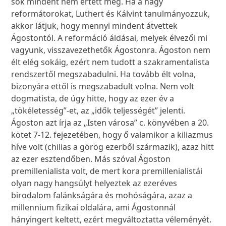
sok mindent nem értett meg. Ha a nagy
reformátorokat, Luthert és Kálvint tanulmányozzuk,
akkor látjuk, hogy mennyi mindent átvettek
Ágostontól. A reformáció áldásai, melyek élvezői mi
vagyunk, visszavezethetők Ágostonra. Ágoston nem
élt elég sokáig, ezért nem tudott a szakramentalista
rendszertől megszabadulni. Ha tovább élt volna,
bizonyára ettől is megszabadult volna. Nem volt
dogmatista, de úgy hitte, hogy az ezer év a
„tökéletesség”-et, az „idők teljességét” jelenti.
Ágoston azt írja az „Isten városa” c. könyvében a 20.
kötet 7-12. fejezetében, hogy ő valamikor a kiliazmus
híve volt (chilias a görög ezerből származik), azaz hitt
az ezer esztendőben. Más szóval Ágoston
premillenialista volt, de mert kora premillenialistái
olyan nagy hangsúlyt helyeztek az ezeréves
birodalom falánkságára és mohóságára, azaz a
millennium fizikai oldalára, ami Ágostonnál
hányingert keltett, ezért megváltoztatta véleményét.