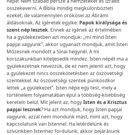
népe! Nem szabad persze a nemzeteket és Izraelt
összekeverni. A Biblia mindig megkülönbözteti
ezeket, de valamennyien örökösei az Ábrámi
áldásoknak. Az ígéretek egyike:
Papok királysága és
szent nép lesztek
. Ennek az igének az értelmében
ha a gyülekezetben azt mondjuk: „mi mind Isten
papjai vagyunk”, akkor ugyanazt mondjuk, amit Isten
Mózesnek mondott a Sínai hegynél. A mi
korszakunkban kiteljesedik mindez. Isten népét ma a
gyülekezetnek nevezzük, de ez nem jelenti azt, hogy
a gyülekezet nincs összekötetésben az ószövetségi
szentekkel. Az ószövetségi szentek pünkösdkor
lettek „a gyülekezet”. Isten népe egy test, mely a
történelem folyamatában épül a többség-kisebbség
keretein belül. Mit jelent az, hogy
Isten és a Krisztus
papjai lesznek
? Ha azt mondjuk, hogy Isten papjai
vagyunk, azzal nem mondunk mást, mint azt, hogy
kapcsolatunk van Istennel. Ha letérdelünk és
szívünkben Istenhez fordulunk, akkor bejárásunk