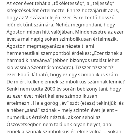
Az ezer évet tehát a „tökéletesség”, a „teljesség”
kifejezéseként értelmezte. Ehhez hozzájárult az is,
hogy az V. század elején ezer év rettentő hosszú
időnek tűnt számára. Nehéz megmondani, hogy
Ágoston miben hitt valójában. Mindenesetre az ezer
évet a mai napig sokan szimbolikusan értelmezik.
Ágoston megmagyarázza nézeteit, ami
hermeneutikai szempontból érdekes: „Ezer tíznek a
harmadik hatványa” (ebben bizonyos utalást lehet
kiolvasni a Szentháromságra). Tízszer tízszer tíz =
ezer. Ebből látható, hogy ez egy szimbolikus szám.
De miért kellene ennek szimbolikus számnak lennie?
Senki nem tudta 2000 év során bebizonyítani, hogy
az ezer évet miért kellene szimbolikusan
értelmezni. Ha a görög „év” szót (etasz) tekintjük, és
a héber „sáná” szónak – mely szintén évet jelent –
numerikus értékét nézzük, akkor sehol az
Ószövetségben nem találunk olyan helyet, ahol
ennek a szónak szimbolikus értelme volna. – Sokan,