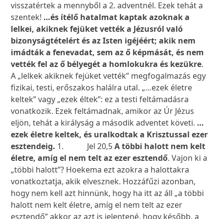
visszatértek a mennyből a 2. adventnél. Ezek tehát a
szentek!
…és ítélő hatalmat kaptak azoknak a
lelkei, akiknek fejüket vették a Jézusról való
bizonyságtételért és az Isten igéjéért; akik nem
imádták a fenevadat, sem az ő képmását, és nem
vették fel az ő bélyegét a homlokukra és kezükre
.
A „lelkek akiknek fejüket vették” megfogalmazás egy
fizikai, testi, erőszakos halálra utal. „…ezek életre
keltek” vagy „ezek éltek”: ez a testi feltámadásra
vonatkozik. Ezek feltámadnak, amikor az Úr Jézus
eljön, tehát a királyság a második adventet követi.
…
ezek életre keltek, és uralkodtak a Krisztussal ezer
esztendeig.
1. Jel 20,5
A többi halott nem kelt
életre, amíg el nem telt az ezer esztendő
. Vajon ki a
„többi halott”? Hoekema ezt azokra a halottakra
vonatkoztatja, akik elvesznek. Hozzáfűzi azonban,
hogy nem kell azt hinnünk, hogy ha itt az áll „a többi
halott nem kelt életre, amíg el nem telt az ezer
esztendő” akkor az azt is jelentené, hogy később, a