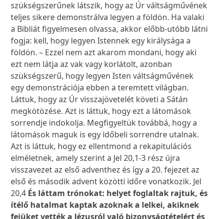
szükségszerűnek látszik, hogy az Úr váltságművének
teljes sikere demonstrálva legyen a földön. Ha valaki
a Bibliát figyelmesen olvassa, akkor előbb-utóbb látni
fogja: kell, hogy legyen Istennek egy királysága a
földön. – Ezzel nem azt akarom mondani, hogy aki
ezt nem látja az vak vagy korlátolt, azonban
szükségszerű, hogy legyen Isten váltságművének
egy demonstrációja ebben a teremtett világban.
Láttuk, hogy az Úr visszajövetelét követi a Sátán
megkötözése. Azt is láttuk, hogy ezt a látomások
sorrendje indokolja. Megfigyeltük továbbá, hogy a
látomások maguk is egy időbeli sorrendre utalnak.
Azt is láttuk, hogy ez ellentmond a rekapitulációs
elméletnek, amely szerint a Jel 20,1-3 rész újra
visszavezet az első adventhez és így a 20. fejezet az
első és második advent közötti időre vonatkozik. Jel
20,4
És láttam trónokat: helyet foglaltak rajtuk, és
ítélő hatalmat kaptak azoknak a lelkei, akiknek
fejüket vették a Jézusról való bizonyságtételért és