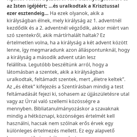
az Isten igéjéért; …és uralkodtak a Krisztussal
ezer esztendeig…
Ha ezek olyanok, akik a
királyságban élnek, mely királyság az 1. adventnél
kezdődik és a 2. adventnél végződik, akkor miért van
szó szentekről, akik mártírhalált haltak? Ez
értelmetlen volna, ha a királyság a két advent között
lenne, így megmaradunk azon álláspontunknál, hogy
a királyság a második advent után lesz
felállítva. Legutóbb beszéltünk arról, hogy a
látomásban a szentek, akik a királyságban
uralkodtak, feltámadt szentek, mert „életre keltek”.
Az „és éltek” kifejezés a Szentírásban mindig a test
feltámadását fejezi ki, sohasem az újjászületésre utal
vagy az Úrral való szellemi közösségre a
mennyben. Bibliatanulmányozáskor a szavaknak
mindig a hétköznapi, közönséges értelmét kell
használni, hacsak nem szólnak erős érvek egy
különleges értelmezés mellett. Ez egy alapvető