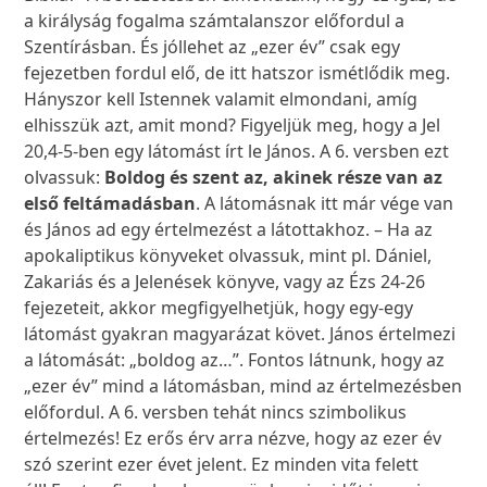
a királyság fogalma számtalanszor előfordul a
Szentírásban. És jóllehet az „ezer év” csak egy
fejezetben fordul elő, de itt hatszor ismétlődik meg.
Hányszor kell Istennek valamit elmondani, amíg
elhisszük azt, amit mond? Figyeljük meg, hogy a Jel
20,4-5-ben egy látomást írt le János. A 6. versben ezt
olvassuk:
Boldog és szent az, akinek része van az
első feltámadásban
. A látomásnak itt már vége van
és János ad egy értelmezést a látottakhoz. – Ha az
apokaliptikus könyveket olvassuk, mint pl. Dániel,
Zakariás és a Jelenések könyve, vagy az Ézs 24-26
fejezeteit, akkor megfigyelhetjük, hogy egy-egy
látomást gyakran magyarázat követ. János értelmezi
a látomását: „boldog az…”. Fontos látnunk, hogy az
„ezer év” mind a látomásban, mind az értelmezésben
előfordul. A 6. versben tehát nincs szimbolikus
értelmezés! Ez erős érv arra nézve, hogy az ezer év
szó szerint ezer évet jelent. Ez minden vita felett