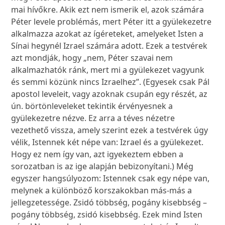
mai hívőkre. Akik ezt nem ismerik el, azok számára
Péter levele problémás, mert Péter itt a gyülekezetre
alkalmazza azokat az ígéreteket, amelyeket Isten a
Sínai hegynél Izrael számára adott. Ezek a testvérek
azt mondják, hogy „nem, Péter szavai nem
alkalmazhatók ránk, mert mi a gyülekezet vagyunk
és semmi közünk nincs Izraelhez”. (Egyesek csak Pál
apostol leveleit, vagy azoknak csupán egy részét, az
ún. börtönleveleket tekintik érvényesnek a
gyülekezetre nézve. Ez arra a téves nézetre
vezethető vissza, amely szerint ezek a testvérek úgy
vélik, Istennek két népe van: Izrael és a gyülekezet.
Hogy ez nem így van, azt igyekeztem ebben a
sorozatban is az ige alapján bebizonyítani.) Még
egyszer hangsúlyozom: Istennek csak egy népe van,
melynek a különböző korszakokban más-más a
jellegzetessége. Zsidó többség, pogány kisebbség –
pogány többség, zsidó kisebbség. Ezek mind Isten