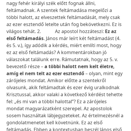
nagy fehér királyi szék előtt fognak állni,
feltámadnak. A szentek feltámadása megelőzi a
többi halott, az elveszettek feltámadását, mely csak
az ezer esztendő letelte után fog bekövetkezni. Ez is
világos tehát. 2. Az apostol hozzáteszi:
Ez az
első feltámadás
. János már leírt két feltámadást (4.
és 5. v.), így adódik a kérdés, miért említi most, hogy
ez az első feltámadás? A kommentárokban jó
válaszokat találunk erre. Rámutatnak, hogy az 5. v.
bevezető része –
a többi halott nem kelt életre,
amíg el nem telt az ezer esztendő
– olyan, mint egy
zárójeles mondat. Amikor előtte a szentekről
olvasunk, akik feltámadtak és ezer évig uralkodnak
Krisztussal, akkor valaki a következő kérdést tehette
fel: „és mi van a többi halottal”? Ez a zárójeles
mondat magyarázatként szerepel. Az apostolok
sosem használtak lábjegyzeteket. Az értelmezésnél a
gondolatmenetet kell követnünk. Ez az első
feltámadás. Ebben a kontextusban beszél János első