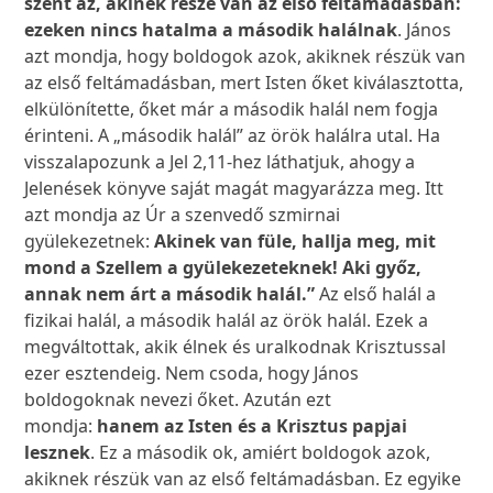
szent az, akinek része van az első feltámadásban:
ezeken nincs hatalma a második halálnak
. János
azt mondja, hogy boldogok azok, akiknek részük van
az első feltámadásban, mert Isten őket kiválasztotta,
elkülönítette, őket már a második halál nem fogja
érinteni. A „második halál” az örök halálra utal. Ha
visszalapozunk a Jel 2,11-hez láthatjuk, ahogy a
Jelenések könyve saját magát magyarázza meg. Itt
azt mondja az Úr a szenvedő szmirnai
gyülekezetnek:
Akinek van füle, hallja meg, mit
mond a Szellem a gyülekezeteknek! Aki győz,
annak nem árt a második halál.”
Az első halál a
fizikai halál, a második halál az örök halál. Ezek a
megváltottak, akik élnek és uralkodnak Krisztussal
ezer esztendeig. Nem csoda, hogy János
boldogoknak nevezi őket. Azután ezt
mondja:
hanem az Isten és a Krisztus papjai
lesznek
. Ez a második ok, amiért boldogok azok,
akiknek részük van az első feltámadásban. Ez egyike