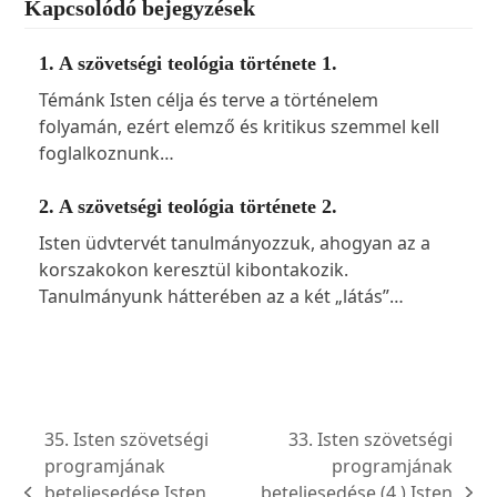
Kapcsolódó bejegyzések
1. A szövetségi teológia története 1.
Témánk Isten célja és terve a történelem
folyamán, ezért elemző és kritikus szemmel kell
foglalkoznunk…
2. A szövetségi teológia története 2.
Isten üdvtervét tanulmányozzuk, ahogyan az a
korszakokon keresztül kibontakozik.
Tanulmányunk hátterében az a két „látás”…
35. Isten szövetségi
33. Isten szövetségi
programjának
programjának
beteljesedése Isten
beteljesedése (4.) Isten