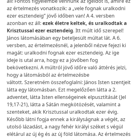
áll! Fontos figyelembe vennünk az igeidőt is, amire ez
az értelmezés vonatkozik: a „vele fognak uralkodni
ezer esztendeig” jövő időben van! A 4. versben
azonban ez áll:
ezek életre keltek, és uralkodtak a
Krisztussal ezer esztendeig
. Itt múlt idő szerepel!
János látomásában egy beteljesült múltat lát. A 6.
versben, az értelmezésnél, a jelenből nézve fejezi ki
magát: uralkodni fognak ezer esztendeig. Az ige
ideje is utal arra, hogy ez a jövőben fog
bekövetkezni. A múltról jövő időre való áttérés jelzi,
hogy a látomásból az értelmezésbe
váltott. Szeretném összefoglalni: János Isten szentjeit
látta egy látomásban. Ezt megelőzően látta a 2.
adventet, látta Isten ellenségeinek elpusztítását (Jel
19,17-21), látta a Sátán megkötözését, valamint a
szenteket, akik Krisztussal uralkodtak ezer évig.
Később látni fogja ennek a királyságnak a végét, az
utolsó lázadást, a nagy fehér királyi széket s végül
elétárul az új ég és az új föld látomása. Az értelmezés