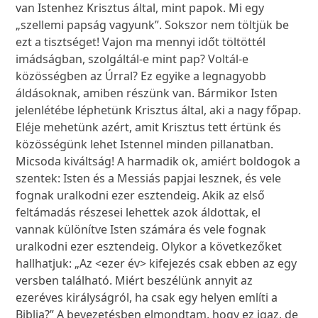
van Istenhez Krisztus által, mint papok. Mi egy
„szellemi papság vagyunk”. Sokszor nem töltjük be
ezt a tisztséget! Vajon ma mennyi időt töltöttél
imádságban, szolgáltál-e mint pap? Voltál-e
közösségben az Úrral? Ez egyike a legnagyobb
áldásoknak, amiben részünk van. Bármikor Isten
jelenlétébe léphetünk Krisztus által, aki a nagy főpap.
Eléje mehetünk azért, amit Krisztus tett értünk és
közösségünk lehet Istennel minden pillanatban.
Micsoda kiváltság! A harmadik ok, amiért boldogok a
szentek: Isten és a Messiás papjai lesznek, és vele
fognak uralkodni ezer esztendeig. Akik az első
feltámadás részesei lehettek azok áldottak, el
vannak különítve Isten számára és vele fognak
uralkodni ezer esztendeig. Olykor a következőket
hallhatjuk: „Az <ezer év> kifejezés csak ebben az egy
versben található. Miért beszélünk annyit az
ezeréves királyságról, ha csak egy helyen említi a
Biblia?” A bevezetésben elmondtam, hogy ez igaz, de