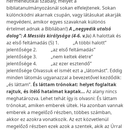
hermeneutikai szabály, melyet a
bibliatanulmányozásnál sokan elfelejtenek. Sokan
különcködni akarnak csupán, vagy látásukat akarják
megvédeni, amikor egyes szavaknak különös
értelmet adnak a Bibliában!)
A „negyedik utolsó
dolog”: A Messiás királysága (4-6. v.)
a) A halottak és
az első feltámadás (5) 1. „A többi halott”
jelentősége 2. „az első feltámadás”
jelentősége 3. „nem keltek életre”
jelentősége 4. „az ezer esztendő”
jelentősége Olvassuk el ismét ezt a „látomást”. Eddig
minden látomás ugyanazzal a bevezetővel kezdődik:
„és láttam”.
És láttam trónokat: helyet foglaltak
rajtuk, és ítélő hatalmat kaptak…
Az alany nincs
meghatározva. Lehet tehát így is olvasni: És láttam
trónokat, amiken emberek ültek. Ha azonban vannak
emberek a megelőző részben, többes számban,
akkor ez azokra vonatkozik. Az ezt közvetlenül
megelőző részben ezek azok a szentek, akik az Úrral