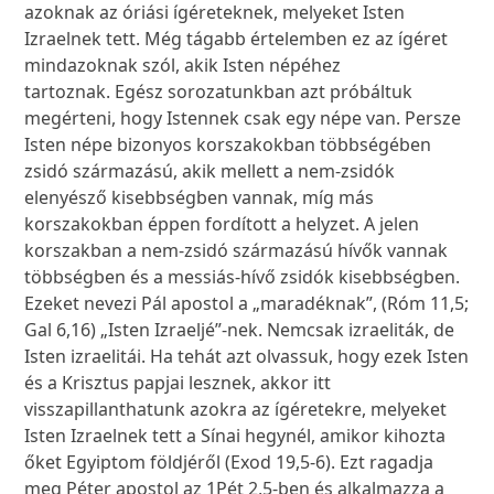
azoknak az óriási ígéreteknek, melyeket Isten
Izraelnek tett. Még tágabb értelemben ez az ígéret
mindazoknak szól, akik Isten népéhez
tartoznak. Egész sorozatunkban azt próbáltuk
megérteni, hogy Istennek csak egy népe van. Persze
Isten népe bizonyos korszakokban többségében
zsidó származású, akik mellett a nem-zsidók
elenyésző kisebbségben vannak, míg más
korszakokban éppen fordított a helyzet. A jelen
korszakban a nem-zsidó származású hívők vannak
többségben és a messiás-hívő zsidók kisebbségben.
Ezeket nevezi Pál apostol a „maradéknak”, (Róm 11,5;
Gal 6,16) „Isten Izraeljé”-nek. Nemcsak izraeliták, de
Isten izraelitái. Ha tehát azt olvassuk, hogy ezek Isten
és a Krisztus papjai lesznek, akkor itt
visszapillanthatunk azokra az ígéretekre, melyeket
Isten Izraelnek tett a Sínai hegynél, amikor kihozta
őket Egyiptom földjéről (Exod 19,5-6). Ezt ragadja
meg Péter apostol az 1Pét 2,5-ben és alkalmazza a