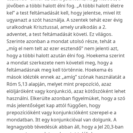
jövőben a többi halott élni fog. „A többi halott életre
kel” a test feltámadását kell, hogy jelentse, mivel itt
ugyanazt a szót használja. A szentek tehát ezer évig
uralkodnak Krisztussal, amely uralkodás a 2.
adventet, a test feltámadását követi. Ez világos.
Szerinte azonban a mondat utolsó része, tehát a
„míg el nem telt az ezer esztendő” nem jelenti azt,
hogy a többi halott azután élni fog. Hoekema szerint
a mondat szerkezete nem követeli meg, hogy a
feltámadásnak meg kell történnie. Hoekema és
mások idézték ennek az „amíg” szónak használatát a
Róm 5,13 alapján, melyet mint prepozíció, azaz
elöljáróként vagy konjunkció, azaz kötőszóként lehet
használni. Elkerülte azonban figyelmüket, hogy a szó
más jelentőséget kap attól függően, hogy
prepozícióként vagy konjunkcióként szerepel-e a
mondatban. Itt egy konjunkcióval van dolgunk. A
legnagyobb tévedésük abban áll, hogy a Jel 20,3-ban