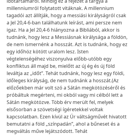
időtartamáról. Mindig ez a fejezet a tárgya a
millenniumról folytatott vitáknak. A millennium
tagadói azt állítják, hogy a messiási királyságról csak
a Jel 20,4-6-ban találhatunk leírást, ami persze nem
igaz. Ha a Jel 20,4-6 hiányozna a Bibliából, akkor is
tudnánk, hogy lesz a Messiásnak királysága a földön,
de nem ismernénk a hosszát. Azt is tudnánk, hogy ez
egy időhöz kötött uralom lesz. Isten
végtelenségéhez viszonyulva előbb-utóbb egy
konfliktus áll majd be, mielőtt az új ég és új föld
leváltja az „időt”. Tehát tudnánk, hogy lesz egy földi,
időleges királyság, de nem tudnánk a hosszát.(Az
előzőekben már volt szó a Sátán megkötözéséről és
próbáltuk megérteni, mi okból vagy mi célból lett a
Sátán megkötözve. Több érv merült fel, melyek
elsősorban a szövetségi ígéretekkel voltak
kapcsolatban. Ezen kívül az Úr váltságművét hivatott
bemutatni a föld „színpadán”, ahol a bűneset és a
megváltás műve lejátszódott. Tehát