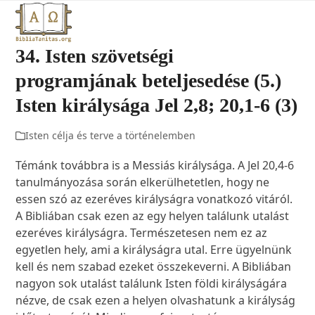
Open
Close
Skip
to
mobile
mobile
content
34. Isten szövetségi
menu
menu
programjának beteljesedése (5.)
Isten királysága Jel 2,8; 20,1-6 (3)
Isten célja és terve a történelemben
Témánk továbbra is a Messiás királysága. A Jel 20,4-6
tanulmányozása során elkerülhetetlen, hogy ne
essen szó az ezeréves királyságra vonatkozó vitáról.
A Bibliában csak ezen az egy helyen találunk utalást
ezeréves királyságra. Természetesen nem ez az
egyetlen hely, ami a királyságra utal. Erre ügyelnünk
kell és nem szabad ezeket összekeverni. A Bibliában
nagyon sok utalást találunk Isten földi királyságára
nézve, de csak ezen a helyen olvashatunk a királyság