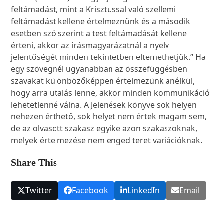
feltámadást, mint a Krisztussal való szellemi
feltámadást kellene értelmeznünk és a második
esetben szó szerint a test feltámadását kellene
érteni, akkor az írásmagyarázatnál a nyelv
jelentőségét minden tekintetben eltemethetjük.” Ha
egy szövegnél ugyanabban az összefüggésben
szavakat különbözőképpen értelmezünk anélkül,
hogy arra utalás lenne, akkor minden kommunikáció
lehetetlenné válna. A Jelenések könyve sok helyen
nehezen érthető, sok helyet nem értek magam sem,
de az olvasott szakasz egyike azon szakaszoknak,
melyek értelmezése nem enged teret variációknak.
Share This
Twitter
Facebook
LinkedIn
Email