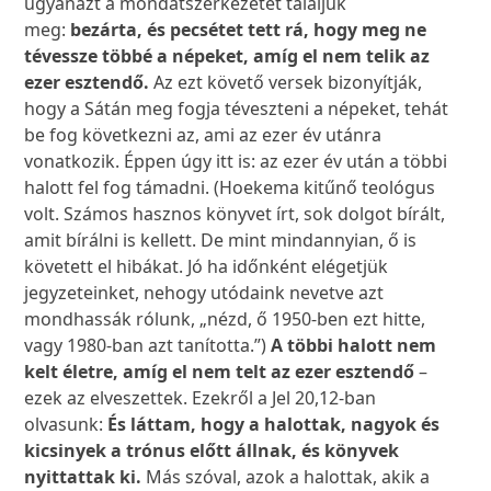
ugyanazt a mondatszerkezetet találjuk
meg:
bezárta, és pecsétet tett rá, hogy meg ne
tévessze többé a népeket, amíg el nem telik az
ezer esztendő.
Az ezt követő versek bizonyítják,
hogy a Sátán meg fogja téveszteni a népeket, tehát
be fog következni az, ami az ezer év utánra
vonatkozik. Éppen úgy itt is: az ezer év után a többi
halott fel fog támadni. (Hoekema kitűnő teológus
volt. Számos hasznos könyvet írt, sok dolgot bírált,
amit bírálni is kellett. De mint mindannyian, ő is
követett el hibákat. Jó ha időnként elégetjük
jegyzeteinket, nehogy utódaink nevetve azt
mondhassák rólunk, „nézd, ő 1950-ben ezt hitte,
vagy 1980-ban azt tanította.”)
A többi halott nem
kelt életre, amíg el nem telt az ezer esztendő
–
ezek az elveszettek. Ezekről a Jel 20,12-ban
olvasunk:
És láttam, hogy a halottak, nagyok és
kicsinyek a trónus előtt állnak, és könyvek
nyittattak ki.
Más szóval, azok a halottak, akik a