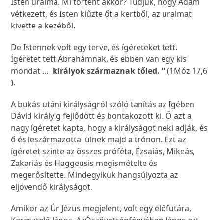
Isten uralma. Mi történt akkor? Tudjuk, hogy Ádám
vétkezett, és Isten kiűzte őt a kertből, az uralmat
kivette a kezéből.
De Istennek volt egy terve, és ígéreteket tett.
Ígéretet tett Ábrahámnak, és ebben van egy kis
mondat …
királyok származnak tőled. ”
(1Móz 17,6
)
.
A bukás utáni királyságról szóló tanítás az Igében
Dávid királyig fejlődött és bontakozott ki. Ő azt a
nagy ígéretet kapta, hogy a királyságot neki adják, és
ő és leszármazottai ülnek majd a trónon. Ezt az
ígéretet szinte az összes próféta, Ézsaiás, Mikeás,
Zakariás és Haggeusis megismételte és
megerősítette. Mindegyikük hangsúlyozta az
eljövendő királyságot.
Amikor az Úr Jézus megjelent, volt egy előfutára,