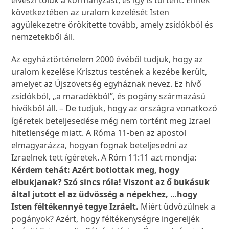
elveszi tőlük a kormányzást, és így is történt. Ennek
következtében az uralom kezelését Isten
agyülekezetre örökítette tovább, amely zsidókból és
nemzetekből áll.
Az egyháztörténelem 2000 évéből tudjuk, hogy az
uralom kezelése Krisztus testének a kezébe került,
amelyet az Újszövetség egyháznak nevez. Ez hívő
zsidókból, „a maradékból”, és pogány származású
hívőkből áll. – De tudjuk, hogy az országra vonatkozó
ígéretek beteljesedése még nem történt meg Izrael
hitetlensége miatt. A Róma 11-ben az apostol
elmagyarázza, hogyan fognak beteljesedni az
Izraelnek tett ígéretek. A Róm 11:11 azt mondja:
Kérdem tehát: Azért botlottak meg, hogy
elbukjanak? Szó sincs róla! Viszont az ő bukásuk
által jutott el az üdvösség a népekhez,
…
hogy
Isten féltékennyé tegye Izráelt.
Miért üdvözülnek a
pogányok? Azért, hogy féltékenységre ingereljék