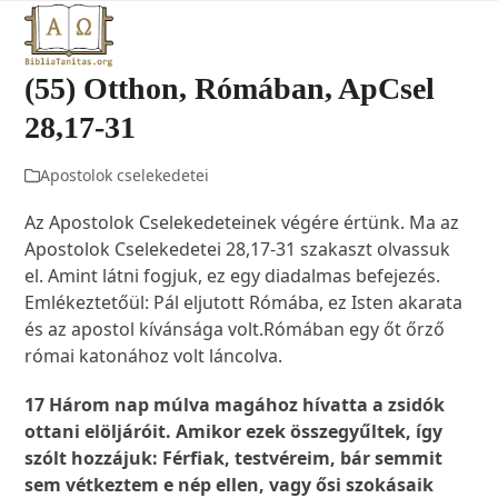
Open
Close
Skip
to
mobile
mobile
content
(55) Otthon, Rómában, ApCsel
menu
menu
28,17-31
Apostolok cselekedetei
Az Apostolok Cselekedeteinek végére értünk. Ma az
Apostolok Cselekedetei 28,17-31 szakaszt olvassuk
el. Amint látni fogjuk, ez egy diadalmas befejezés.
Emlékeztetőül: Pál eljutott Rómába, ez Isten akarata
és az apostol kívánsága volt.Rómában egy őt őrző
római katonához volt láncolva.
17 Három nap múlva magához hívatta a zsidók
ottani elöljáróit. Amikor ezek összegyűltek, így
szólt hozzájuk: Férfiak, testvéreim, bár semmit
sem vétkeztem e nép ellen, vagy ősi szokásaik