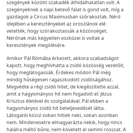
szegények közötti szakadék áthidalhatatlan volt. A
szegényeknek a napi betevő falat is gond volt, míg a
gazdagok a Circus Maximusban szórakoztak. Néró
idejében a keresztényeket az oroszlánok elé
vetették, hogy szórakoztassák a közönséget.
Nérónak más kegyetlen eszközei is voltak a
keresztények megölésére.
Amikor Pál Rómába érkezett, akkora szabadságot
kapott, hogy meghívhatta a zsidó közösség vezetőit,
hogy meglátogassák. Érdekes módon Pál még
mindig hűségesen ragaszkodott zsidóságához.
Megvédte a régi zsidó hitet, de kiegészítette azzal,
amit a hagyományos hit nem fogadott el: Jézus
Krisztus életével és szolgálatával. Pál ebben a
hagyományos zsidó hit beteljesedését látta.
Látogatói közül sokan hittek neki, sokan azonban
nem. Mindenesetre elmagyarázta nekik, hogy nincs
halálra méltó bűne, nem követett el semmi rosszat. A