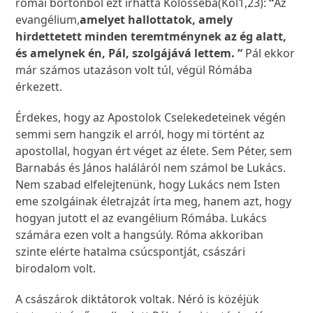
római börtönből ezt írhatta Kolosséba(Kol1,23):
“
Az
evangélium,
amelyet hallottatok, amely
hirdettetett minden teremtménynek az ég alatt,
és amelynek én, Pál, szolgájává lettem. “
Pál ekkor
már számos utazáson volt túl, végül Rómába
érkezett.
Érdekes, hogy az Apostolok Cselekedeteinek végén
semmi sem hangzik el arról, hogy mi történt az
apostollal, hogyan ért véget az élete. Sem Péter, sem
Barnabás és János haláláról nem számol be Lukács.
Nem szabad elfelejtenünk, hogy Lukács nem Isten
eme szolgáinak életrajzát írta meg, hanem azt, hogy
hogyan jutott el az evangélium Rómába. Lukács
számára ezen volt a hangsúly. Róma akkoriban
szinte elérte hatalma csúcspontját, császári
birodalom volt.
A császárok diktátorok voltak. Néró is közéjük