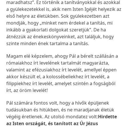
maradhatsz”. Ez történik a tanítványokkal és azokkal
a gyülekezetekkel is, akik nem Isten Igéjét helyezik az
első helyre az életükben. Sok gyülekezetben azt
mondják, hogy „minket nem érdekel a tanítás, mi
inkább a gyakorlati dolgokat szeretjük”. De ha
átnézzük az énekeskönyveinket, azt találjuk, hogy
szinte minden ének tartalma a tanítás.
Magam elé képzelem, ahogy Pál a bérelt szállásán a
rómaiakhoz írt levelének tartalmát magyarázta,
valamint az efézusiakhoz írt levelét, amellyel éppen
akkor készült el, a kolossébeliekhez írt levelét, a
filippiekhez írt levelét, amelyet szintén a fogságból
írt, az öröm levelét!
Pál számára fontos volt, hogy a hívők épüljenek
tudásukban és hitükben, és ne maradjanak életük
végéig éretlenek. Az utolsó mondatez volt:
Hirdette
az Isten országát, és tanított az Úr Jézus