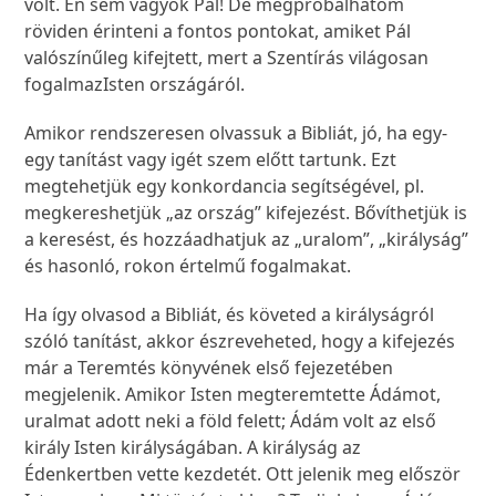
volt. Én sem vagyok Pál! De megpróbálhatom
röviden érinteni a fontos pontokat, amiket Pál
valószínűleg kifejtett, mert a Szentírás világosan
fogalmazIsten országáról.
Amikor rendszeresen olvassuk a Bibliát, jó, ha egy-
egy tanítást vagy igét szem előtt tartunk. Ezt
megtehetjük egy konkordancia segítségével, pl.
megkereshetjük „az ország” kifejezést. Bővíthetjük is
a keresést, és hozzáadhatjuk az „uralom”, „királyság”
és hasonló, rokon értelmű fogalmakat.
Ha így olvasod a Bibliát, és követed a királyságról
szóló tanítást, akkor észreveheted, hogy a kifejezés
már a Teremtés könyvének első fejezetében
megjelenik. Amikor Isten megteremtette Ádámot,
uralmat adott neki a föld felett; Ádám volt az első
király Isten királyságában. A királyság az
Édenkertben vette kezdetét. Ott jelenik meg először