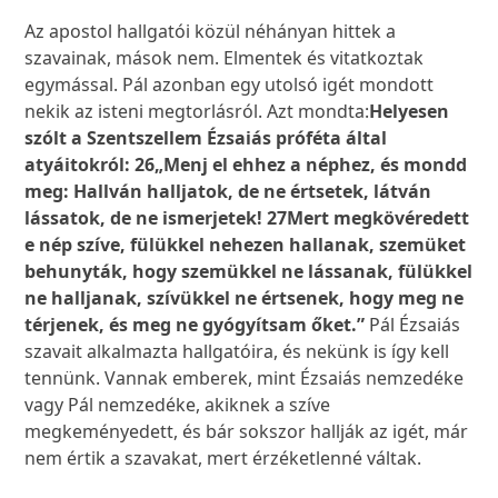
Az apostol hallgatói közül néhányan hittek a
szavainak, mások nem. Elmentek és vitatkoztak
egymással. Pál azonban egy utolsó igét mondott
nekik az isteni megtorlásról. Azt mondta:
Helyesen
szólt a Szentszellem Ézsaiás próféta által
atyáitokról:
26
„Menj el ehhez a néphez, és mondd
meg: Hallván halljatok, de ne értsetek, látván
lássatok, de ne ismerjetek!
27
Mert megkövéredett
e nép szíve, fülükkel nehezen hallanak, szemüket
behunyták, hogy szemükkel ne lássanak, fülükkel
ne halljanak, szívükkel ne értsenek, hogy meg ne
térjenek, és meg ne gyógyítsam őket.”
Pál Ézsaiás
szavait alkalmazta hallgatóira, és nekünk is így kell
tennünk. Vannak emberek, mint Ézsaiás nemzedéke
vagy Pál nemzedéke, akiknek a szíve
megkeményedett, és bár sokszor hallják az igét, már
nem értik a szavakat, mert érzéketlenné váltak.