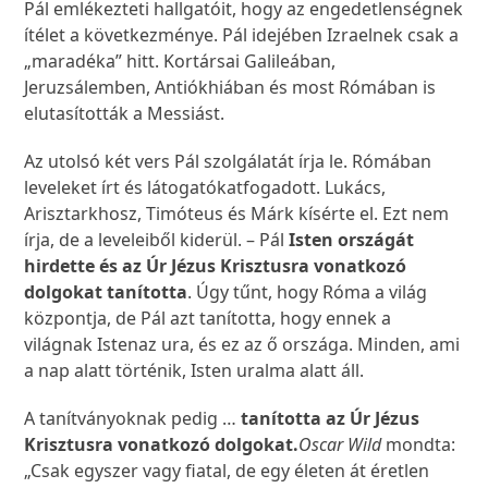
Pál emlékezteti hallgatóit, hogy az engedetlenségnek
ítélet a következménye. Pál idejében Izraelnek csak a
„maradéka” hitt. Kortársai Galileában,
Jeruzsálemben, Antiókhiában és most Rómában is
elutasították a Messiást.
Az utolsó két vers Pál szolgálatát írja le. Rómában
leveleket írt és látogatókatfogadott. Lukács,
Arisztarkhosz, Timóteus és Márk kísérte el. Ezt nem
írja, de a leveleiből kiderül. – Pál
Isten országát
hirdette és az Úr Jézus Krisztusra vonatkozó
dolgokat tanította
. Úgy tűnt, hogy Róma a világ
központja, de Pál azt tanította, hogy ennek a
világnak Istenaz ura, és ez az ő országa. Minden, ami
a nap alatt történik, Isten uralma alatt áll.
A tanítványoknak pedig …
tanította az Úr Jézus
Krisztusra vonatkozó dolgokat.
Oscar Wild
mondta:
„Csak egyszer vagy fiatal, de egy életen át éretlen