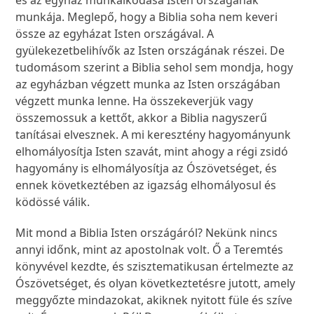
és az egyház munkálkodása Isten országának
munkája. Meglepő, hogy a Biblia soha nem keveri
össze az egyházat Isten országával. A
gyülekezetbelihívők az Isten országának részei. De
tudomásom szerint a Biblia sehol sem mondja, hogy
az egyházban végzett munka az Isten országában
végzett munka lenne. Ha összekeverjük vagy
összemossuk a kettőt, akkor a Biblia nagyszerű
tanításai elvesznek. A mi keresztény hagyományunk
elhomályosítja Isten szavát, mint ahogy a régi zsidó
hagyomány is elhomályosítja az Ószövetséget, és
ennek következtében az igazság elhomályosul és
ködössé válik.
Mit mond a Biblia Isten országáról? Nekünk nincs
annyi időnk, mint az apostolnak volt. Ő a Teremtés
könyvével kezdte, és szisztematikusan értelmezte az
Ószövetséget, és olyan következtetésre jutott, amely
meggyőzte mindazokat, akiknek nyitott füle és szíve