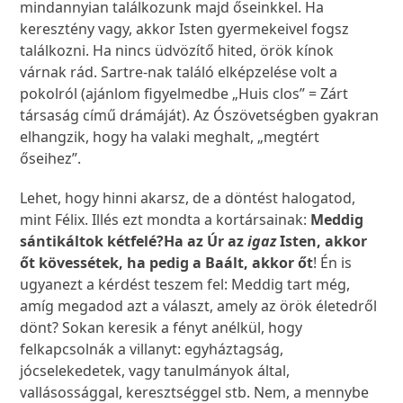
mindannyian találkozunk majd őseinkkel. Ha
keresztény vagy, akkor Isten gyermekeivel fogsz
találkozni. Ha nincs üdvözítő hited, örök kínok
várnak rád. Sartre-nak találó elképzelése volt a
pokolról (ajánlom figyelmedbe „Huis clos” = Zárt
társaság című drámáját). Az Ószövetségben gyakran
elhangzik, hogy ha valaki meghalt, „megtért
őseihez”.
Lehet, hogy hinni akarsz, de a döntést halogatod,
mint Félix. Illés ezt mondta a kortársainak:
Meddig
sántikáltok kétfelé?Ha az Úr az
igaz
Isten, akkor
őt kövessétek, ha pedig a Baált, akkor őt
! Én is
ugyanezt a kérdést teszem fel: Meddig tart még,
amíg megadod azt a választ, amely az örök életedről
dönt? Sokan keresik a fényt anélkül, hogy
felkapcsolnák a villanyt: egyháztagság,
jócselekedetek, vagy tanulmányok által,
vallásossággal, keresztséggel stb. Nem, a mennybe