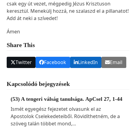
csak egy út vezet, mégpedig Jézus Krisztuson
keresztül. Menekülj hozzá, ne szalaszd el a pillanatot!
Add át neki a szívedet!
Ámen
Share This
Twitter
Facebook
LinkedIn
Email
Kapcsolódó bejegyzések
(53) A tengeri válság tanulsága. ApCsel 27, 1-44
Ismét egyegész fejezetet olvasunk el az
Apostolok Cselekedeteiből. Rövidíthetném, de a
szöveg talán többet mond,…