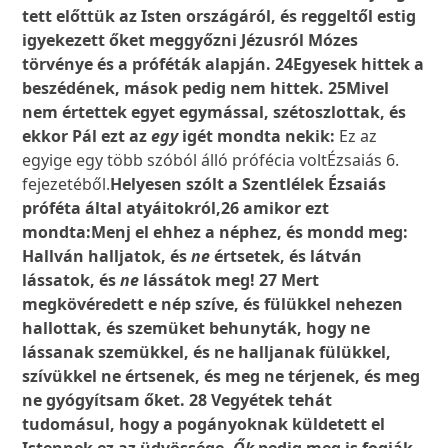
tett előttük az Isten országáról, és reggeltől estig
igyekezett őket meggyőzni Jézusról Mózes
törvénye és a próféták alapján. 24Egyesek hittek a
beszédének, mások pedig nem hittek. 25Mivel
nem értettek egyet egymással, szétoszlottak, és
ekkor Pál ezt az
egy
igét mondta nekik:
Ez az
egyige egy több szóból álló prófécia voltÉzsaiás 6.
fejezetéből.
Helyesen szólt a Szentlélek Ézsaiás
próféta által atyáitokról,26 amikor ezt
mondta:Menj el ehhez a néphez, és mondd meg:
Hallván halljatok, és
ne
értsetek, és látván
lássatok, és
ne
lássátok meg! 27 Mert
megkövéredett e nép szíve, és fülükkel nehezen
hallottak, és szemüket behunyták, hogy ne
lássanak szemükkel, és ne halljanak fülükkel,
szívükkel ne értsenek, és meg ne térjenek, és meg
ne gyógyítsam őket. 28 Vegyétek tehát
tudomásul, hogy a pogányoknak küldetett el