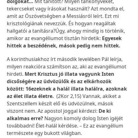
dolgokat…
Mit tanított? Milyen tankönyveket,
tekercseket vagy írásokat használt? Azt mondta el,
amit az Ószövetségben a Messiásról leírt. Ezt mi
krisztológiának nevezzük. És hogyan reagáltak
hallgatói a tanításra?Úgy, ahogy mindig is történik,
amikor az evangéliumot tisztán hirdetik:
Egyesek
hittek a beszédének, mások pedig nem hittek.
A korinthusiakhoz írt második levelében Pál leírja,
milyen reakcióra számítson az, aki az evangéliumot
hirdeti.
Mert Krisztus jó illata vagyunk Isten
dicsőségére az üdvözülők és az elkárhozók
között:
16
ezeknek a halál illata halálra, azoknak
az élet illata életre.
(2Kor 2,15) Vannak, akiket a
Szentszellem készít elő és üdvözülnek, mások
viszont nem. Az apostol joggal kérdezi:
De ki
alkalmas erre?
Nagyon komoly dolog Isten igéjét
továbbadni! Élet-halál kérdése. – Ez az evangélium
természete egy bukott világban.