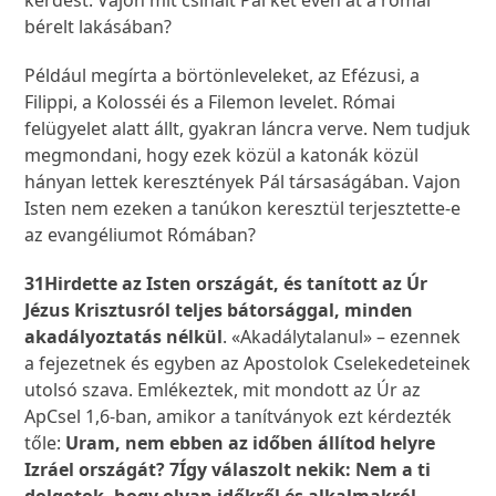
kérdést: Vajon mit csinált Pál két éven át a római
bérelt lakásában?
Például megírta a börtönleveleket, az Efézusi, a
Filippi, a Kolosséi és a Filemon levelet. Római
felügyelet alatt állt, gyakran láncra verve. Nem tudjuk
megmondani, hogy ezek közül a katonák közül
hányan lettek keresztények Pál társaságában. Vajon
Isten nem ezeken a tanúkon keresztül terjesztette-e
az evangéliumot Rómában?
31Hirdette az Isten országát, és tanított az Úr
Jézus Krisztusról teljes bátorsággal, minden
akadályoztatás nélkül
. «Akadálytalanul» – ezennek
a fejezetnek és egyben az Apostolok Cselekedeteinek
utolsó szava. Emlékeztek, mit mondott az Úr az
ApCsel 1,6-ban, amikor a tanítványok ezt kérdezték
tőle:
Uram, nem ebben az időben állítod helyre
Izráel országát? 7Így válaszolt nekik: Nem a ti