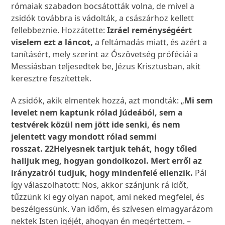
rómaiak szabadon bocsátották volna, de mivel a
zsidók továbbra is vádolták, a császárhoz kellett
fellebbeznie. Hozzátette:
Izráel reménységéért
viselem ezt a láncot,
a feltámadás miatt, és azért a
tanításért, mely szerint az Ószövetség próféciái a
Messiásban teljesedtek be, Jézus Krisztusban, akit
keresztre feszítettek.
A zsidók, akik elmentek hozzá, azt mondták: „
Mi sem
levelet nem kaptunk rólad Júdeából, sem a
testvérek közül nem jött ide senki, és nem
jelentett vagy mondott rólad semmi
rosszat.
22
Helyesnek tartjuk tehát, hogy tőled
halljuk meg, hogyan gondolkozol. Mert erről az
irányzatról tudjuk, hogy mindenfelé ellenzik.
Pál
így válaszolhatott: Nos, akkor szánjunk rá időt,
tűzzünk ki egy olyan napot, ami neked megfelel, és
beszélgessünk. Van időm, és szívesen elmagyarázom
nektek Isten igéjét, ahogyan én megértettem. –