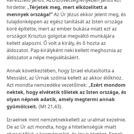
Keresztelő János. AzÓszövetségfényében János ezt
hirdette: „
Térjetek meg, mert elközelített a
mennyek országa!”
Az Úr Jézus ekkor jelent meg, és
tulajdonképpen az egész tanítását az Isten országa
köré építette, mert az ember bukása miatt ezt az
országot Krisztus golgotai megváltó munkájára
kellett alapozni. Ő volt a király, és ő hozta az
áldozatot. Pap-királyként neki kellett meghoznia az
áldozatot a népe megváltásáért.
Annak következtében, hogy Izrael elutasította a
Messiást, az Úrnak szólnia kellett az akkor élőkhöz.
Azt mondta nemzedéke vezetőinek: „
Ezért mondom
nektek, hogy elvétetik tőletek az Isten országa, és
olyan népnek adatik, amely megtermi annak
gyümölcseit.
(Mt 21,43).
Izraelnek mint nemzetnekkellett az uralmat kezelnie.
De az Úr azt mondta, hogy a hitetlenségük miatt