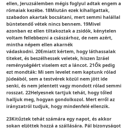
ellen, Jeruzsálemben mégis foglyul adtak engem a
rómaiak kezébe. 18Miután ezek kihallgattak,
szabadon akartak bocsátani, mert semmi halállal
büntetendő vétek nincs bennem. 19Mivel
azonban ez ellen tiltakoztak a zsidók, kénytelen
voltam fellebbezni a császárhoz, de nem azért,
mintha népem ellen akarnék
vádaskodni. 20Emiatt kértem, hogy láthassalak
titeket, és beszélhessek veletek, hiszen Izráel
reménységéért viselem ezt a láncot. 21Ők pedig
ezt mondták: Mi sem levelet nem kaptunk rólad
Júdeából, sem a testvérek közül nem jött ide
senki, és nem jelentett vagy mondott rólad semmi
rosszat. 22Helyesnek tartjuk tehát, hogy tőled
halljuk meg, hogyan gondolkozol. Mert erről az
irányzatról tudjuk, hogy mindenfelé ellenzik.
23Kitűztek tehát számára egy napot, és akkor
sokan eljöttek hozzá a szállására. Pál bizonyságot