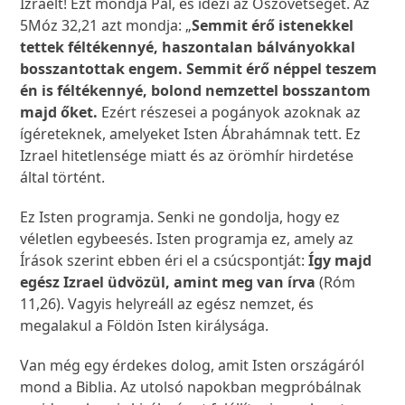
Izráelt! Ezt mondja Pál, és idézi az Ószövetséget. Az
5Móz 32,21 azt mondja: „
Semmit érő istenekkel
tettek féltékennyé, haszontalan bálványokkal
bosszantottak engem. Semmit érő néppel teszem
én is féltékennyé, bolond nemzettel bosszantom
majd őket.
Ezért részesei a pogányok azoknak az
ígéreteknek, amelyeket Isten Ábrahámnak tett. Ez
Izrael hitetlensége miatt és az örömhír hirdetése
által történt.
Ez Isten programja. Senki ne gondolja, hogy ez
véletlen egybeesés. Isten programja ez, amely az
Írások szerint ebben éri el a csúcspontját:
Így majd
egész Izrael üdvözül, amint meg van írva
(Róm
11,26). Vagyis helyreáll az egész nemzet, és
megalakul a Földön Isten királysága.
Van még egy érdekes dolog, amit Isten országáról
mond a Biblia. Az utolsó napokban megpróbálnak