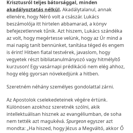
Krisztusról teljes bátorsággal, minden
akadályoztatás nélkül
.
Akadálytalanul, annak
ellenére, hogy Néró volt a császár. Lukács
beszámolója itt hirtelen abbamarad, a könyv
befejezetlennek tűnik. Azt hiszem, Lukács szándéka
az volt, hogy megértesse velünk, hogy az Úr mind a
mai napig tanít bennünket, tanítása téged és engem
is érint! Hitben fiatal testvérek, javaslom, hogy
vegyetek részt bibliatanulmányozó vagy hitmélyítő
kurzuson! Egy vasárnapi prédikáció nem elég ahhoz,
hogy elég gyorsan növekedjünk a hitben.
Szeretném néhány személyes gondolattal zárni.
Az Apostolok cselekedeteinek végére értünk.
Különösen azokhoz szeretnék szólni, akik
intellektuálisan hisznek az evangéliumban, de soha
nem tették azt magukévá.
Spurgeon
egyszer azt
mondta: „Ha hiszed, hogy Jézus a Megváltó, akkor Ő