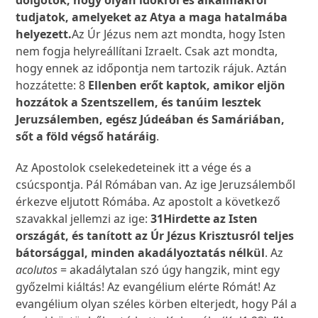
dolgotok, hogy olyan időkről és alkalmakról
tudjatok, amelyeket az Atya a maga hatalmába
helyezett.
Az Úr Jézus nem azt mondta, hogy Isten
nem fogja helyreállítani Izraelt. Csak azt mondta,
hogy ennek az időpontja nem tartozik rájuk. Aztán
hozzátette: 8
Ellenben erőt kaptok, amikor eljön
hozzátok a Szentszellem, és tanúim lesztek
Jeruzsálemben, egész Júdeában és Samáriában,
sőt a föld végső határáig
.
Az Apostolok cselekedeteinek itt a vége és a
csúcspontja. Pál Rómában van. Az ige Jeruzsálemből
érkezve eljutott Rómába. Az apostolt a következő
szavakkal jellemzi az ige:
31Hirdette az Isten
országát, és tanított az Úr Jézus Krisztusról teljes
bátorsággal, minden akadályoztatás nélkül
. Az
acolutos
= akadálytalan szó úgy hangzik, mint egy
győzelmi kiáltás! Az evangélium elérte Rómát! Az
evangélium olyan széles körben elterjedt, hogy Pál a