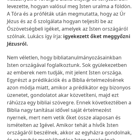
levezette, hogyan valósul meg Isten uralma a földön.
A Tóra és a próféták után megmutatta, hogy az Úr
Jézus és az ő szolgálata hogyan teljesíti be az
Ószövetségbeli igéket, amelyek az Isten országáról
szólnak. Lukács így írja:
igyekezett őket meggyőzni
Jézusról.
Nem véletlen, hogy bibliatanulmányozásainkban
Isten országával foglalkoztunk. Sok gyülekezetben
az emberek nem tudják, mit jelent Isten országa.
Egyrészt a prédikációk és a Biblia értelmezésének
azon módja miatt, amikor a prédikátor egy bizonyos
üzenetet, gondolatot akar közvetíteni, majd ezt
ráhúzza egy bibliai szövegre. Ennek következtében a
Biblia nagy tanításai idővel saját értelmezést
nyernek, mert nem vetik őket össze alaposan és
ismételten az Igével. Amikor tehát a hívők Isten
országáról beszélnek, akkor az egyházra gondolnak,