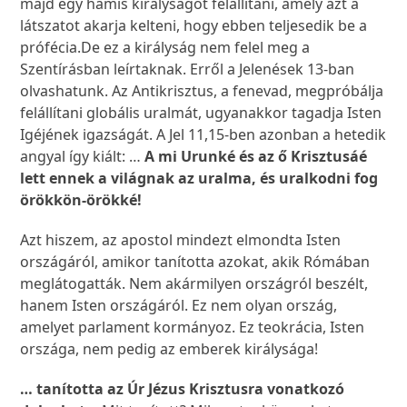
majd egy hamis királyságot felállítani, amely azt a
látszatot akarja kelteni, hogy ebben teljesedik be a
prófécia.De ez a királyság nem felel meg a
Szentírásban leírtaknak. Erről a Jelenések 13-ban
olvashatunk. Az Antikrisztus, a fenevad, megpróbálja
felállítani globális uralmát, ugyanakkor tagadja Isten
Igéjének igazságát. A Jel 11,15-ben azonban a hetedik
angyal így kiált: …
A mi Urunké és az ő Krisztusáé
lett ennek a világnak az uralma, és uralkodni fog
örökkön-örökké!
Azt hiszem, az apostol mindezt elmondta Isten
országáról, amikor tanította azokat, akik Rómában
meglátogatták. Nem akármilyen országról beszélt,
hanem Isten országáról. Ez nem olyan ország,
amelyet parlament kormányoz. Ez teokrácia, Isten
országa, nem pedig az emberek királysága!
… tanította az Úr Jézus Krisztusra vonatkozó