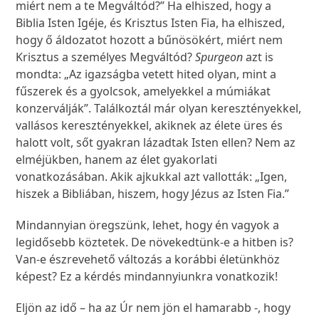
miért nem a te Megváltód?” Ha elhiszed, hogy a
Biblia Isten Igéje, és Krisztus Isten Fia, ha elhiszed,
hogy ő áldozatot hozott a bűnösökért, miért nem
Krisztus a személyes Megváltód?
Spurgeon
azt is
mondta: „Az igazságba vetett hited olyan, mint a
fűszerek és a gyolcsok, amelyekkel a múmiákat
konzerválják”. Találkoztál már olyan keresztényekkel,
vallásos keresztényekkel, akiknek az élete üres és
halott volt, sőt gyakran lázadtak Isten ellen? Nem az
elméjükben, hanem az élet gyakorlati
vonatkozásában. Akik ajkukkal azt vallották: „Igen,
hiszek a Bibliában, hiszem, hogy Jézus az Isten Fia.”
Mindannyian öregszünk, lehet, hogy én vagyok a
legidősebb köztetek. De növekedtünk-e a hitben is?
Van-e észrevehető változás a korábbi életünkhöz
képest? Ez a kérdés mindannyiunkra vonatkozik!
Eljön az idő – ha az Úr nem jön el hamarabb -, hogy