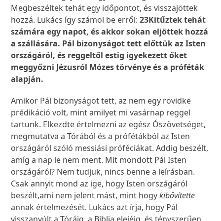
Megbeszéltek tehát egy időpontot, és visszajöttek
hozzá. Lukács így számol be erről:
23
Kitűztek tehát
számára egy napot, és akkor sokan eljöttek hozzá
a szállására. Pál bizonyságot tett előttük az Isten
országáról, és reggeltől estig igyekezett őket
meggyőzni Jézusról Mózes törvénye és a próféták
alapján.
Amikor Pál bizonyságot tett, az nem egy rövidke
prédikáció volt, mint amilyet mi vasárnap reggel
tartunk. Elkezdte értelmezni az egész Ószövetséget,
megmutatva a Tórából és a prófétákból az Isten
országáról szóló messiási próféciákat. Addig beszélt,
amíg a nap le nem ment. Mit mondott Pál Isten
országáról? Nem tudjuk, nincs benne a leírásban.
Csak annyit mond az ige, hogy Isten országáról
beszélt,ami nem jelent mást, mint hogy
kibővítette
annak értelmezését. Lukács azt írja, hogy Pál
visszanyúlt a Tóráig, a Biblia elejéig, és tényszerűen