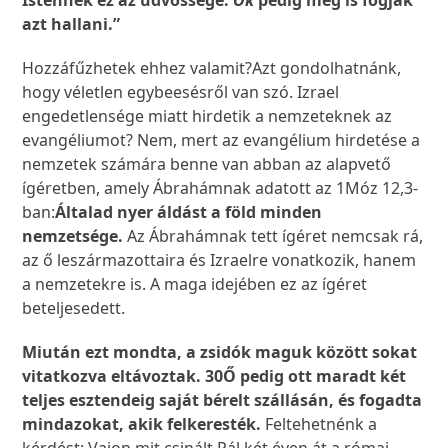
Istennek ez az üdvössége.
Ők
pedig meg is fogják
azt hallani.”
Hozzáfűzhetek ehhez valamit?Azt gondolhatnánk,
hogy véletlen egybeesésről van szó. Izrael
engedetlensége miatt hirdetik a nemzeteknek az
evangéliumot? Nem, mert az evangélium hirdetése a
nemzetek számára benne van abban az alapvető
ígéretben, amely Ábrahámnak adatott az 1Móz 12,3-
ban:
Általad nyer áldást a föld minden
nemzetsége.
Az Ábrahámnak tett ígéret nemcsak rá,
az ő leszármazottaira és Izraelre vonatkozik, hanem
a nemzetekre is. A maga idejében ez az ígéret
beteljesedett.
Miután ezt mondta, a zsidók maguk között sokat
vitatkozva eltávoztak.
30
Ő pedig ott maradt két
teljes esztendeig saját bérelt szállásán, és fogadta
mindazokat, akik felkeresték.
Feltehetnénk a