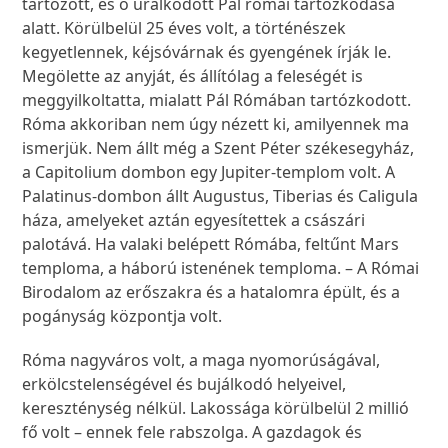
tartozott, és ő uralkodott Pál római tartózkodása
alatt. Körülbelül 25 éves volt, a történészek
kegyetlennek, kéjsóvárnak és gyengének írják le.
Megölette az anyját, és állítólag a feleségét is
meggyilkoltatta, mialatt Pál Rómában tartózkodott.
Róma akkoriban nem úgy nézett ki, amilyennek ma
ismerjük. Nem állt még a Szent Péter székesegyház,
a Capitolium dombon egy Jupiter-templom volt. A
Palatinus-dombon állt Augustus, Tiberias és Caligula
háza, amelyeket aztán egyesítettek a császári
palotává. Ha valaki belépett Rómába, feltűnt Mars
temploma, a háború istenének temploma. – A Római
Birodalom az erőszakra és a hatalomra épült, és a
pogányság központja volt.
Róma nagyváros volt, a maga nyomorúságával,
erkölcstelenségével és bujálkodó helyeivel,
kereszténység nélkül. Lakossága körülbelül 2 millió
fő volt – ennek fele rabszolga. A gazdagok és